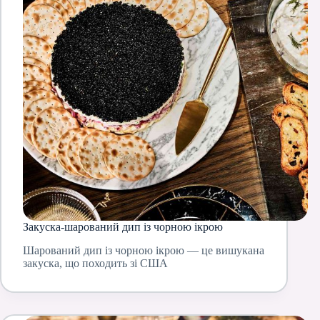
Закуска-шарований дип із чорною ікрою
Шарований дип із чорною ікрою — це вишукана
закуска, що походить зі США