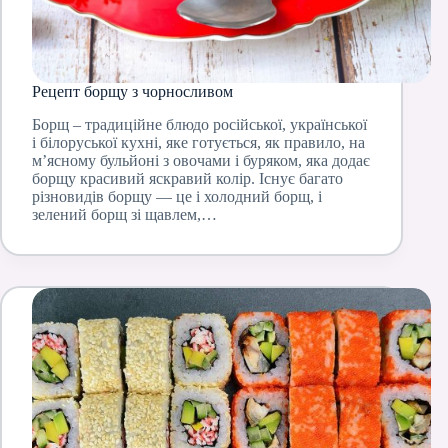
Рецепт борщу з чорносливом
Борщ – традиційне блюдо російської, української
і білоруської кухні, яке готується, як правило, на
м’ясному бульйоні з овочами і буряком, яка додає
борщу красивий яскравий колір. Існує багато
різновидів борщу — це і холодний борщ, і
зелений борщ зі щавлем,…