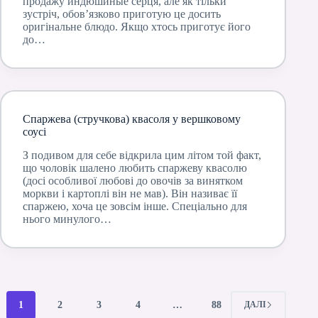
продажу индюшиные серця, але як тільки
зустріч, обов’язково приготую це досить
оригінальне блюдо. Якщо хтось приготує його
до…
Спаржева (стручкова) квасоля у вершковому
соусі
З подивом для себе відкрила цим літом той факт,
що чоловік шалено любить спаржеву квасолю
(досі особливої любові до овочів за винятком
моркви і картоплі він не мав). Він називає її
спаржею, хоча це зовсім інше. Спеціально для
нього минулого…
1
2
3
4
…
88
ДАЛІ