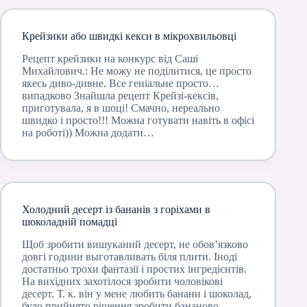
Крейзики або швидкі кекси в мікрохвильовці
Рецепт крейзики на конкурс від Саші
Михайлович.: Не можу не поділитися, це просто
якесь диво-дивне. Все геніальне просто…
випадково Знайшла рецепт Крейзі-кексів,
приготувала, я в шоці! Смачно, нереально
швидко і просто!!! Можна готувати навіть в офісі
на роботі)) Можна додати…
Холодний десерт із бананів з горіхами в
шоколадній помадці
Щоб зробити вишуканий десерт, не обов’язково
довгі години выготавливать біля плити. Іноді
достатньо трохи фантазії і простих інгредієнтів.
На вихідних захотілося зробити чоловікові
десерт. Т. к. він у мене любить банани і шоколад,
було прийнято рішення зробити бананово-