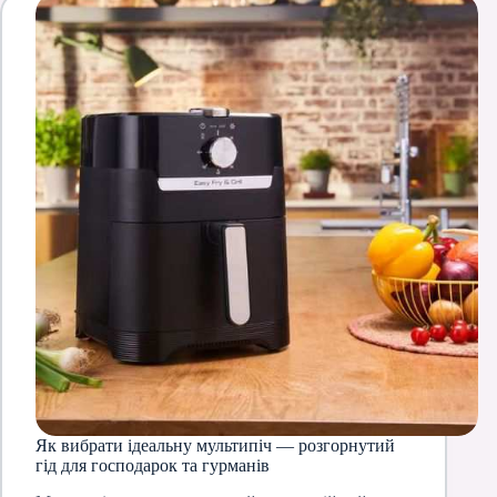
Як вибрати ідеальну мультипіч — розгорнутий
гід для господарок та гурманів