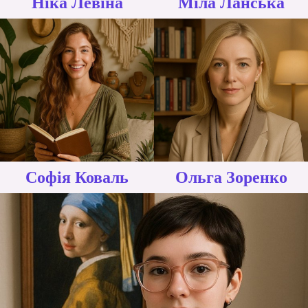
Ніка Левіна
Міла Ланська
Софія Коваль
Ольга Зоренко