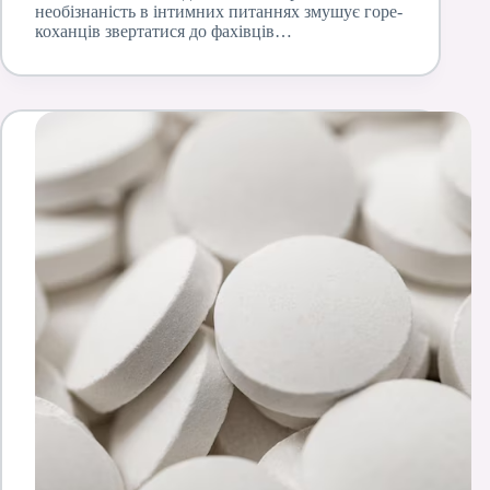
необізнаність в інтимних питаннях змушує горе-
коханців звертатися до фахівців…