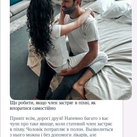
Що робити, якщо член застряг в піхві, як
впоратися самостійно
Привіт всім, дорогі друзі! Напевно багато з вас
чули про таке явище, коли статевий член застряє
в піхву. Чоловік потрапляє в полон. Вызволиться
з нього можна і без допомоги лікарів, але