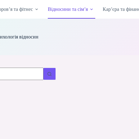
оров’я та фітнес
Відносини та сім’я
Кар’єра та фінан
ихологія відносин
татів