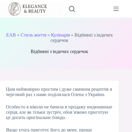
Перейти
до
вмісту
EAB
»
Стиль життя
»
Кулінарія
»
Відбивні з індичих
сердечок
Відбивні з індичих сердечок
Цим неймовірно простим і дуже смачним рецептів в
черговий раз з нами поділилася Олена з України.
Особисто я ніколи не бачила в продажу индюшиные
серця, але як тільки зустріч, обов’язково приготую
це досить оригінальне блюдо.
Якщо хтось приготує його до мене, прошу