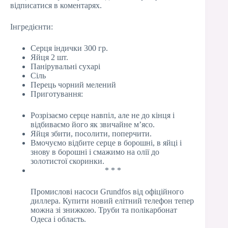
відписатися в коментарях.
Інгредієнти:
Серця індички 300 гр.
Яйця 2 шт.
Панірувальні сухарі
Сіль
Перець чорний мелений
Приготування:
Розрізаємо серце навпіл, але не до кінця і
відбиваємо його як звичайне м’ясо.
Яйця збити, посолити, поперчити.
Вмочуємо відбите серце в борошні, в яйці і
знову в борошні і смажимо на олії до
золотистої скоринки.
* * *
Промислові насоси Grundfos від офіційного
диллера. Купити новий елітний телефон тепер
можна зі знижкою. Труби та полікарбонат
Одеса і область.