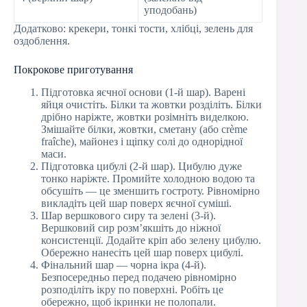
уподобань)
Додатково: крекери, тонкі тости, хлібці, зелень для
оздоблення.
Покрокове приготування
Підготовка яєчної основи (1-й шар). Варені
яйця очистіть. Білки та жовтки розділіть. Білки
дрібно наріжте, жовтки розімніть виделкою.
Змішайте білки, жовтки, сметану (або crème
fraîche), майонез і щіпку солі до однорідної
маси.
Підготовка цибулі (2-й шар). Цибулю дуже
тонко наріжте. Промийте холодною водою та
обсушіть — це зменшить гостроту. Рівномірно
викладіть цей шар поверх яєчної суміші.
Шар вершкового сиру та зелені (3-й).
Вершковий сир розм’якшіть до ніжної
консистенції. Додайте кріп або зелену цибулю.
Обережно нанесіть цей шар поверх цибулі.
Фінальний шар — чорна ікра (4-й).
Безпосередньо перед подачею рівномірно
розподіліть ікру по поверхні. Робіть це
обережно, щоб ікринки не полопали.