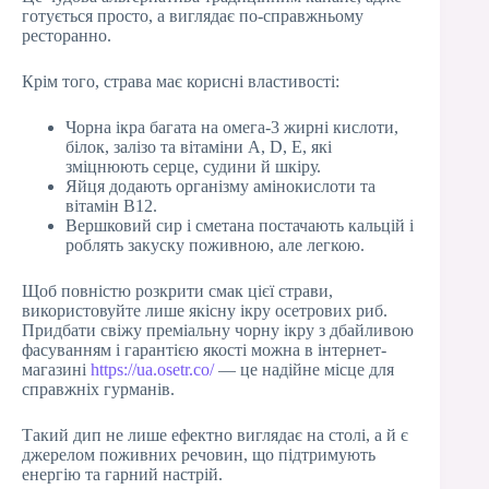
готується просто, а виглядає по-справжньому
ресторанно.
Крім того, страва має корисні властивості:
Чорна ікра багата на омега-3 жирні кислоти,
білок, залізо та вітаміни A, D, E, які
зміцнюють серце, судини й шкіру.
Яйця додають організму амінокислоти та
вітамін B12.
Вершковий сир і сметана постачають кальцій і
роблять закуску поживною, але легкою.
Щоб повністю розкрити смак цієї страви,
використовуйте лише якісну ікру осетрових риб.
Придбати свіжу преміальну чорну ікру з дбайливою
фасуванням і гарантією якості можна в інтернет-
магазині
https://ua.osetr.co/
— це надійне місце для
справжніх гурманів.
Такий дип не лише ефектно виглядає на столі, а й є
джерелом поживних речовин, що підтримують
енергію та гарний настрій.