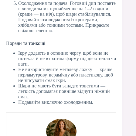
Охолодження та подача. Готовий дип поставте
в холодильник щонайменше на 1–2 години
(краще — на ніч), щоб шари стабілізувалися.
Подавайте охолодженим із крекерами,
хлібцями або тонкими тостами. Прикрасьте
свіжою зеленню.
Поради та тонкощі
Ікру додають в останню чергу, щоб вона не
потекла й не втратила форму під дією тепла чи
ваги.
Не використовуйте металеву ложку — краще
перламутрову, керамічну або пластикову, щоб
не зіпсувати смак ікри.
Шари не мають бути занадто товстими —
легкість допомагає повніше відчути ніжний
смак.
Подавайте виключно охолодженим.