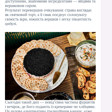
доступними, знайомими інгредієнтами — яйцями та
вершковим сиром.
Результат перевершив очікування: страва виглядає
як святковий торт, а її смак поєднує солонувату
свіжість ікри, ніжність вершків і легку пікантність
цибулі.
Сьогодні такий дип — невід’ємна частина фуршетів
і вечірок, де його подають із крекерами чи хлібцями.
Це чудова альтернатива традиційним канапе, адже