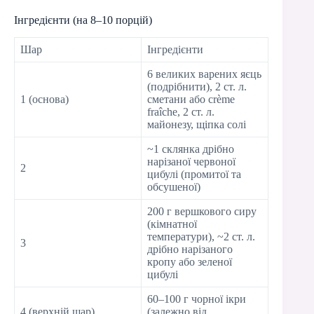
Інгредієнти (на 8–10 порцій)
Шар
Інгредієнти
6 великих варених яєць
(подрібнити), 2 ст. л.
1 (основа)
сметани або crème
fraîche, 2 ст. л.
майонезу, щіпка солі
~1 склянка дрібно
нарізаної червоної
2
цибулі (промитої та
обсушеної)
200 г вершкового сиру
(кімнатної
температури), ~2 ст. л.
3
дрібно нарізаного
кропу або зеленої
цибулі
60–100 г чорної ікри
4 (верхній шар)
(залежно від