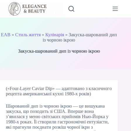
Перейти
до
вмісту
EAB
»
Стиль життя
»
Кулінарія
»
Закуска-шарований дип
із чорною ікрою
Закуска-шарований дип із чорною ікрою
(«Four-Layer Caviar Dip» — адаптовано з класичного
рецепта американської кухні 1980-х років)
Шарований дип із чорною ікрою — це вишукана
закуска, що походить зі США. Вперше вона
з’явилася у меню світських прийомів Нью-Йорка у
1980-х роках. Її створили гастрономічні ентузіасти,
які прагнули поєднати розкіш чорної ікри з