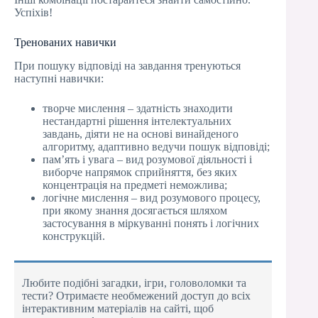
Успіхів!
Тренованих навички
При пошуку відповіді на завдання тренуються
наступні навички:
творче мислення – здатність знаходити
нестандартні рішення інтелектуальних
завдань, діяти не на основі винайденого
алгоритму, адаптивно ведучи пошук відповіді;
пам’ять і увага – вид розумової діяльності і
виборче напрямок сприйняття, без яких
концентрація на предметі неможлива;
логічне мислення – вид розумового процесу,
при якому знання досягається шляхом
застосування в міркуванні понять і логічних
конструкцій.
Любите подібні загадки, ігри, головоломки та
тести? Отримаєте необмежений доступ до всіх
інтерактивним матеріалів на сайті, щоб