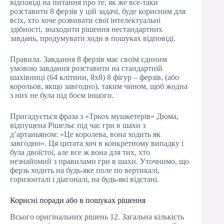
відповіді на питання про те, як же все-таки
розставити 8 ферзів у цій задачі, буде корисним для
всіх, хто хоче розвивати свої інтелектуальні
здібності, знаходити рішення нестандартних
завдань, продумувати ходи в пошуках відповіді.
Правила. Завдання 8 ферзів має своїм єдиним
умовою завдання розставити на стандартній
шахівниці (64 клітини, 8х8) 8 фігур – ферзів, (або
корольов, якщо завгодно), таким чином, щоб жодна
з них не була під боєм іншого.
Пригадується фраза з «Трьох мушкетерів» Дюма,
відпущена Рішельє під час гри в шахи з
д’артаньяном: «Це королева, вона ходить як
завгодно». Ця цитата хоч в конкретному випадку і
була двоїстої, але все ж вона для тих, хто
незнайомий з правилами гри в шахи. Уточнимо, що
ферзь ходить на будь-яке поле по вертикалі,
горизонталі і діагоналі, на будь-які відстані.
Корисні поради або в пошуках рішення
Всього оригінальних рішень 12. Загальна кількість