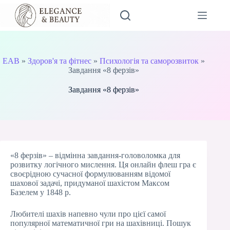
Перейти
до
вмісту
EAB
»
Здоров'я та фітнес
»
Психологія та саморозвиток
»
Завдання «8 ферзів»
Завдання «8 ферзів»
«8 ферзів» – відмінна завдання-головоломка для
розвитку логічного мислення. Ця онлайн флеш гра є
своєрідною сучасної формулюванням відомої
шахової задачі, придуманої шахістом Максом
Базелем у 1848 р.
Любителі шахів напевно чули про цієї самої
популярної математичної гри на шахівниці. Пошук