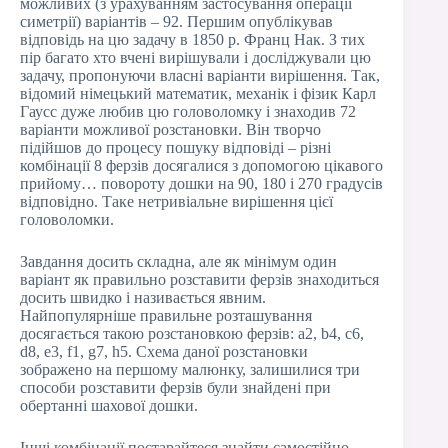
можливих (з урахуванням застосування операції
симетрії) варіантів – 92. Першим опублікував
відповідь на цю задачу в 1850 р. Франц Нак. З тих
пір багато хто вчені вирішували і досліджували цю
задачу, пропонуючи власні варіанти вирішення. Так,
відомий німецький математик, механік і фізик Карл
Гаусс дуже любив цю головоломку і знаходив 72
варіанти можливої розстановки. Він творчо
підійшов до процесу пошуку відповіді – різні
комбінації 8 ферзів досягалися з допомогою цікавого
прийому… повороту дошки на 90, 180 і 270 градусів
відповідно. Таке нетривіальне вирішення цієї
головоломки.
Завдання досить складна, але як мінімум один
варіант як правильно розставити ферзів знаходиться
досить швидко і називається явним.
Найпопулярніше правильне розташування
досягається такою розстановкою ферзів: a2, b4, c6,
d8, e3, f1, g7, h5. Схема даної розстановки
зображено на першому малюнку, залишилися три
способи розставити ферзів були знайдені при
обертанні шахової дошки.
Інші комбінації постарайтеся знайти самостійно.