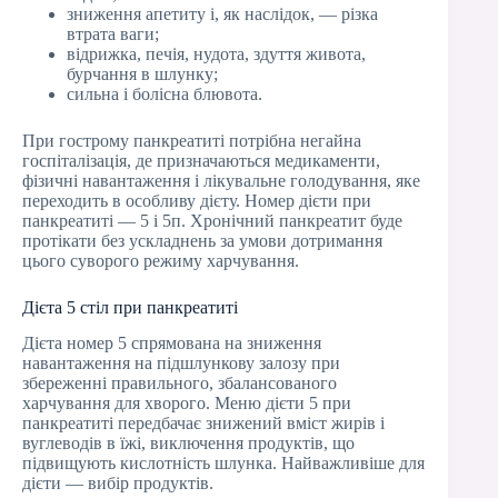
зниження апетиту і, як наслідок, — різка
втрата ваги;
відрижка, печія, нудота, здуття живота,
бурчання в шлунку;
сильна і болісна блювота.
При гострому панкреатиті потрібна негайна
госпіталізація, де призначаються медикаменти,
фізичні навантаження і лікувальне голодування, яке
переходить в особливу дієту. Номер дієти при
панкреатиті — 5 і 5п. Хронічний панкреатит буде
протікати без ускладнень за умови дотримання
цього суворого режиму харчування.
Дієта 5 стіл при панкреатиті
Дієта номер 5 спрямована на зниження
навантаження на підшлункову залозу при
збереженні правильного, збалансованого
харчування для хворого. Меню дієти 5 при
панкреатиті передбачає знижений вміст жирів і
вуглеводів в їжі, виключення продуктів, що
підвищують кислотність шлунка. Найважливіше для
дієти — вибір продуктів.