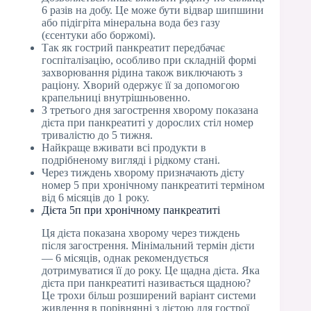
6 разів на добу. Це може бути відвар шипшини
або підігріта мінеральна вода без газу
(єсентуки або боржомі).
Так як гострий панкреатит передбачає
госпіталізацію, особливо при складній формі
захворювання рідина також виключають з
раціону. Хворий одержує її за допомогою
крапельниці внутрішньовенно.
З третього дня загострення хворому показана
дієта при панкреатиті у дорослих стіл номер
тривалістю до 5 тижня.
Найкраще вживати всі продукти в
подрібненому вигляді і рідкому стані.
Через тиждень хворому призначають дієту
номер 5 при хронічному панкреатиті терміном
від 6 місяців до 1 року.
Дієта 5п при хронічному панкреатиті
Ця дієта показана хворому через тиждень
після загострення. Мінімальний термін дієти
— 6 місяців, однак рекомендується
дотримуватися її до року. Це щадна дієта. Яка
дієта при панкреатиті називається щадною?
Це трохи більш розширений варіант системи
живлення в порівнянні з дієтою для гострої