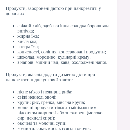
Продукти, заборонені дієтою при панкреатиті у
дорослих:
свіжий хліб, здоба та інша солодка борошняна
випічка;
жирна їжа;
кисла їжа;
гостра їжа;
копченості, соління, консервовані продукти;
шоколад, морозиво, кулінарні крему;
з напоїв: міцний чай, кава, охолоджені напої.
Продукти, які слід додати до меню дієти при
панкреатиті підшлункової залози:
пісне м’ясо і нежирна риба;
свіжі некислі овочі;
крупи: рис, гречка, вівсяна крупа;
молочні продукти тільки з мінімальним
відсотком жирності або знежирені (молоко,
сир, некислі сири);
овочеві та молочні супи;
компоти, соки, кисіль із ягід і овочів.