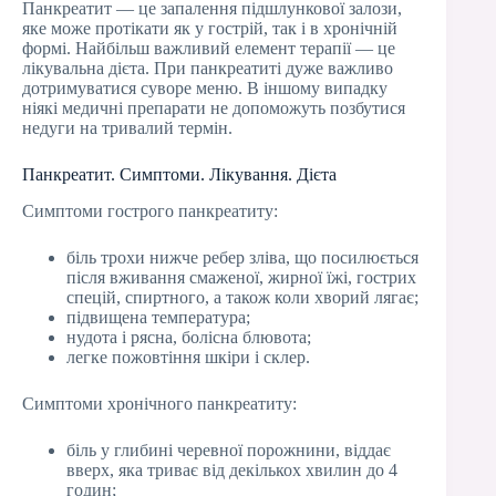
Панкреатит — це запалення підшлункової залози,
яке може протікати як у гострій, так і в хронічній
формі. Найбільш важливий елемент терапії — це
лікувальна дієта. При панкреатиті дуже важливо
дотримуватися суворе меню. В іншому випадку
ніякі медичні препарати не допоможуть позбутися
недуги на тривалий термін.
Панкреатит. Симптоми. Лікування. Дієта
Симптоми гострого панкреатиту:
біль трохи нижче ребер зліва, що посилюється
після вживання смаженої, жирної їжі, гострих
спецій, спиртного, а також коли хворий лягає;
підвищена температура;
нудота і рясна, болісна блювота;
легке пожовтіння шкіри і склер.
Симптоми хронічного панкреатиту:
біль у глибині черевної порожнини, віддає
вверх, яка триває від декількох хвилин до 4
годин;