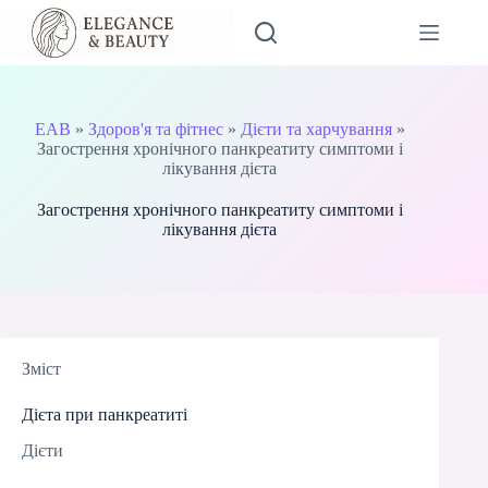
Перейти
до
вмісту
EAB
»
Здоров'я та фітнес
»
Дієти та харчування
»
Загострення хронічного панкреатиту симптоми і
лікування дієта
Загострення хронічного панкреатиту симптоми і
лікування дієта
Зміст
Дієта при панкреатиті
Дієти