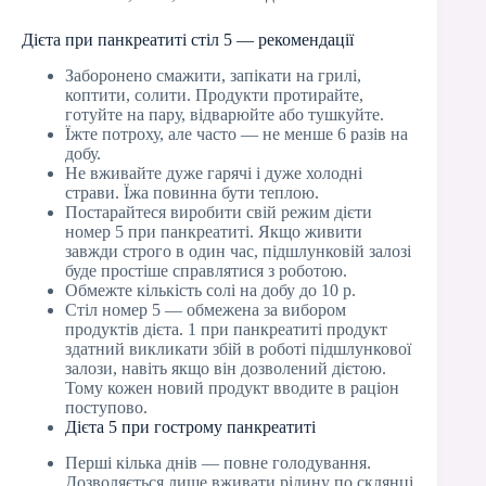
Дієта при панкреатиті стіл 5 — рекомендації
Заборонено смажити, запікати на грилі,
коптити, солити. Продукти протирайте,
готуйте на пару, відварюйте або тушкуйте.
Їжте потроху, але часто — не менше 6 разів на
добу.
Не вживайте дуже гарячі і дуже холодні
страви. Їжа повинна бути теплою.
Постарайтеся виробити свій режим дієти
номер 5 при панкреатиті. Якщо живити
завжди строго в один час, підшлунковій залозі
буде простіше справлятися з роботою.
Обмежте кількість солі на добу до 10 р.
Стіл номер 5 — обмежена за вибором
продуктів дієта. 1 при панкреатиті продукт
здатний викликати збій в роботі підшлункової
залози, навіть якщо він дозволений дієтою.
Тому кожен новий продукт вводите в раціон
поступово.
Дієта 5 при гострому панкреатиті
Перші кілька днів — повне голодування.
Дозволяється лише вживати рідину по склянці