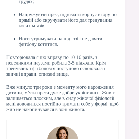
грудях;
Напружуючи прес, піднімати корпус вгору по
прямій або скручувати його для тренування
косих м’язів;
Ноги утримувати на підлозі і не давати
фитболу котитися.
Повторювала я цю вправу по 10-16 разів, з
невеликими паузами робила 3-5 підходів. Крім
тренувань з фітболом я поступово освоювала і
звичні вправи, описані вище.
Вже минуло три роки з моменту мого народження
дитини, м’язи преса дуже добре укріпились. Живіт
залишається плоским, але в силу жіночої фізіології
мені доводиться постійно тримати себе у формі, щоб
жир не накопичувався в зоні живота.