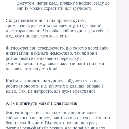
джгутом, наприклад, пляшку з водою, ззаду до
ніг. Їх можна схрестити для зручності.
Якщо піднімати ноги під прямим кутом,
тримаючись руками за поперечину, то ідеальний
прес гарантовано! Чоловік зробив турнік для себе, і
я одразу приєдналася до занять.
Фітнес-тренери стверджують, що окремо верхні або
нижні м’язи накачати неможливо, так як вони
розташовані вертикально і перетягнуті
сухожиллями. Тому, навантажуючи одні з них, ми
паралельно тренуємо інші.
Косі м’язи живота на турніку гойдаються, якщо
робити повороти ніг, зігнутих в колінах, вправо і
вліво. Так, це непросто, але дуже ефективно!
А як підтягнути живіт після пологів?
Жіночий прес після народження дитини являє
собою «неоране поле», навіть якщо перед вагітністю
був плоский живіт. Відновити колишню красу
фігури і рельєф м’язів можна, але це займе чимало