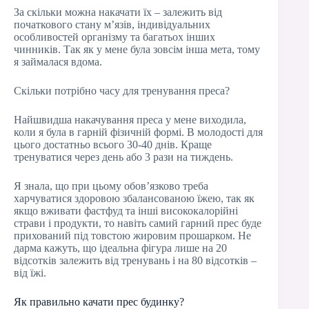
За скільки можна накачати їх – залежить від
початкового стану м’язів, індивідуальних
особливостей організму та багатьох інших
чинників. Так як у мене була зовсім інша мета, тому
я займалася вдома.
Скільки потрібно часу для тренування преса?
Найшвидша накачування преса у мене виходила,
коли я була в гарній фізичній формі. В молодості для
цього достатньо всього 30-40 днів. Краще
тренуватися через день або 3 рази на тиждень.
Я знала, що при цьому обов’язково треба
харчуватися здоровою збалансованою їжею, так як
якщо вживати фастфуд та інші висококалорійні
страви і продукти, то навіть самий гарний прес буде
прихований під товстою жировим прошарком. Не
дарма кажуть, що ідеальна фігура лише на 20
відсотків залежить від тренувань і на 80 відсотків –
від їжі.
Як правильно качати прес будинку?