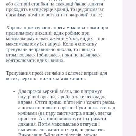
або активні стрибки на скакалці (якщо заняття
проходить натщесерце вранці, то це допомагає
організму помітно розтратити жировий запас).
Хороша прокачування преса можлива тільки при
правильному диханні: вдих робимо при
мінімальному навантаженні м’язів, видих – при
максимальному їх напрузі. Коли я спочатку
тренувань неправильно дихала, то швидко
втомлювалася і збивалась, поки не навчилася
контролювати вдих і видих.
Тренування преса звичайно включає вправи для
косих, верхніх і нижніх м’язів живота:
Для прямої верхній м’язи, що підтримує
внутрішні органи, я роблю таке нескладна
вправа. Стати прямо, п’яти ніг з’єднати разом,
а носки поставити нарізно. Руки покласти над
колінами (на пару сантиметрів вище), злегка
присісти. Активно видихнути і затримати
дихання. Потім максимально втягуєш і
выпячиваешь живіт по черзі, не дихаючи.
Виконавши 5-6 таких підходів, можна