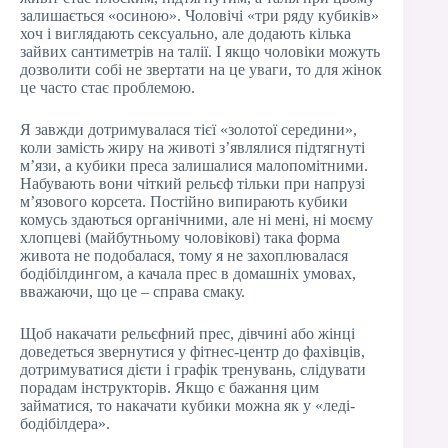
залишається «осиною». Чоловічі «три ряду кубиків»
хоч і виглядають сексуально, але додають кілька
зайвих сантиметрів на талії. І якщо чоловіки можуть
дозволити собі не звертати на це уваги, то для жінок
це часто стає проблемою.
Я завжди дотримувалася тієї «золотої середини»,
коли замість жиру на животі з’являлися підтягнуті
м’язи, а кубики преса залишалися малопомітними.
Набувають вони чіткий рельєф тільки при напрузі
м’язового корсета. Постійно випирають кубики
комусь здаються органічними, але ні мені, ні моєму
хлопцеві (майбутньому чоловікові) така форма
живота не подобалася, тому я не захоплювалася
бодібілдингом, а качала прес в домашніх умовах,
вважаючи, що це – справа смаку.
Щоб накачати рельєфний прес, дівчині або жінці
доведеться звернутися у фітнес-центр до фахівців,
дотримуватися дієти і графік тренувань, слідувати
порадам інструкторів. Якщо є бажання цим
займатися, то накачати кубики можна як у «леді-
бодібілдера».