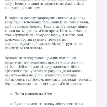
часу. Починати заняття припустиме тільки після
консультації з лікарем.
Я годувала дитину природним способом до року,
тому про інтенсивних тренуваннях не було й мови,
щоб не зникло молоко. Тому у мене півроку пішло
тільки на зміцнення м’язів преса. Коли мій малюк
став харчуватися «по-дорослому», я змогла собі
дозволити більш активно тренуватися,
використовувати обважнювачі, щоб грунтовно
накачати м’язи живота.
Чоловік мені подарував ще один відмінний
інструмент для зміцнення преса і м’язів спини –
фітбол. Цей м’яч для фітнесу допомагає більш
ефективно тренуватися за рахунок додаткового
навантаження на дрібні м’язи-стабілізатори.
Займаючись з фітболом, помічаєш, що поки тримаєш
його, навантаження на всі групи м’язів зростає.
Лягти спиною на м’яч;
Руки покласти за голову або схрестити на