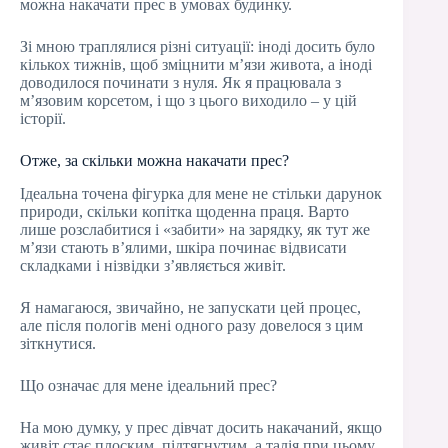
можна накачати прес в умовах будинку.
Зі мною траплялися різні ситуації: іноді досить було
кількох тижнів, щоб зміцнити м’язи живота, а іноді
доводилося починати з нуля. Як я працювала з
м’язовим корсетом, і що з цього виходило – у цій
історії.
Отже, за скільки можна накачати прес?
Ідеальна точена фігурка для мене не стільки дарунок
природи, скільки копітка щоденна праця. Варто
лише розслабитися і «забити» на зарядку, як тут же
м’язи стають в’ялими, шкіра починає відвисати
складками і нізвідки з’являється живіт.
Я намагаюся, звичайно, не запускати цей процес,
але після пологів мені одного разу довелося з цим
зіткнутися.
Що означає для мене ідеальний прес?
На мою думку, у прес дівчат досить накачаний, якщо
живіт стає плоским, підтягнутим, а талія при цьому