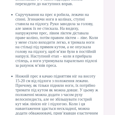
переходити до наступних вправ.
Скручування на прес я робила, лежачи на
спині. Згинаючи ноги в колінах, ступні
ставила на підлогу. Руки заводила за голову,
але замок їх не стискала. На видиху,
напружуючи прес, лівим ліктем діставала
праве коліно, потім правим ліктем – ліве. Коли
у мене стало виходити легко, я тримала ноги
на стільці під прямим кутом, а не опускала
голову на підлогу, щоб м’язи були в постійній
напрузі. Наступний етап – коли я прибрала
стілець, а ноги утримувала паралельно підлозі
за рахунок м’язів преса.
Нижній прес я качаю підняттям ніг на висоту
15-20 см від підлоги з положення лежачи.
Причому, як тільки підняли ноги, їх потрібно
тримати під кутом як можна довше. У цьому ж
положенні можна додати з часом руху
велосипедиста, але не збільшувати гострий
кут між лінією ніг і підлогою. Коли і ця
навантаження здасться нескладної, можна
додати обважнювачі, прив’язавши еластичним