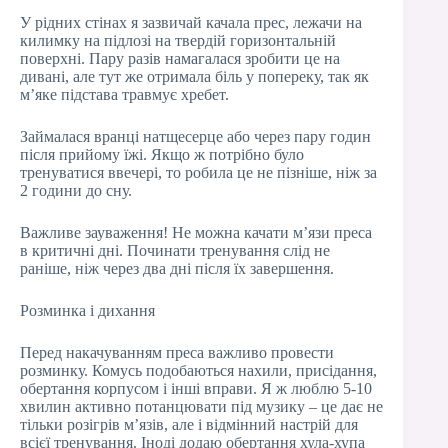
У рідних стінах я зазвичай качала прес, лежачи на
килимку на підлозі на твердій горизонтальній
поверхні. Пару разів намагалася зробити це на
дивані, але тут же отримала біль у попереку, так як
м’яке підстава травмує хребет.
Займалася вранці натщесерце або через пару годин
після прийому їжі. Якщо ж потрібно було
тренуватися ввечері, то робила це не пізніше, ніж за
2 години до сну.
Важливе зауваження! Не можна качати м’язи преса
в критичні дні. Починати тренування слід не
раніше, ніж через два дні після їх завершення.
Розминка і дихання
Перед накачуванням преса важливо провести
розминку. Комусь подобаються нахили, присідання,
обертання корпусом і інші вправи. Я ж люблю 5-10
хвилин активно потанцювати під музику – це дає не
тільки розігрів м’язів, але і відмінний настрій для
всієї тренування. Іноді додаю обертання хула-хупа