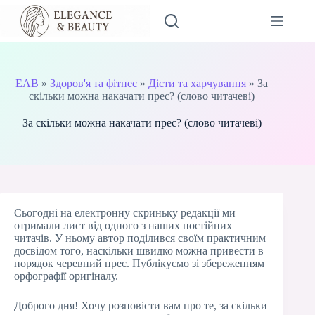
Перейти
до
вмісту
EAB
»
Здоров'я та фітнес
»
Дієти та харчування
»
За
скільки можна накачати прес? (слово читачеві)
За скільки можна накачати прес? (слово читачеві)
Сьогодні на електронну скриньку редакції ми
отримали лист від одного з наших постійних
читачів. У ньому автор поділився своїм практичним
досвідом того, наскільки швидко можна привести в
порядок черевний прес. Публікуємо зі збереженням
орфографії оригіналу.
Доброго дня! Хочу розповісти вам про те, за скільки