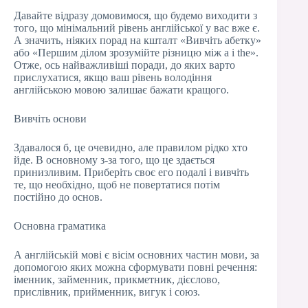
Давайте відразу домовимося, що будемо виходити з
того, що мінімальний рівень англійської у вас вже є.
А значить, ніяких порад на кшталт «Вивчіть абетку»
або «Першим ділом зрозумійте різницю між a і the».
Отже, ось найважливіші поради, до яких варто
прислухатися, якщо ваш рівень володіння
англійською мовою залишає бажати кращого.
Вивчіть основи
Здавалося б, це очевидно, але правилом рідко хто
йде. В основному з-за того, що це здається
принизливим. Приберіть своє его подалі і вивчіть
те, що необхідно, щоб не повертатися потім
постійно до основ.
Основна граматика
А англійській мові є вісім основних частин мови, за
допомогою яких можна сформувати повні речення:
іменник, займенник, прикметник, дієслово,
прислівник, прийменник, вигук і союз.