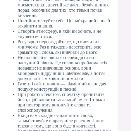
мнемотехніки, другий же дасть безліч цінних
порад, особливо для тих, хто тільки почав
вивчення.
Постійно тестуйте себе. Це найкращий спосіб
закріпити знання.
Створіть атмосферу, в якій ви хочете, а не
змушені вчитися.
Регулярно переглядайте те, що вивчили в
минулому. Раз в тиждень перегорніть всю
граматику і слова, які вивчили до цього.
Не поспішайте швидко переходити на
наступний рівень. Це головна проблема всіх
новачків: не вивчивши основи, вони
вибирають підручники Intermediate, а потім
допускають сміховинні помилки.
Газети і сайти новин — відмінний шанс для
пошуку конструкцій в пасиві.
При роботі з текстом, спочатку прочитайте
його, щоб вловити загальний зміст. І тільки
при повторному виписуйте слова та
словосполучення.
Якщо вам складно запам’ятати слово,
запам’ятовуйте відразу ціле речення. Плюс
також в тому, що воно буде в контексті.