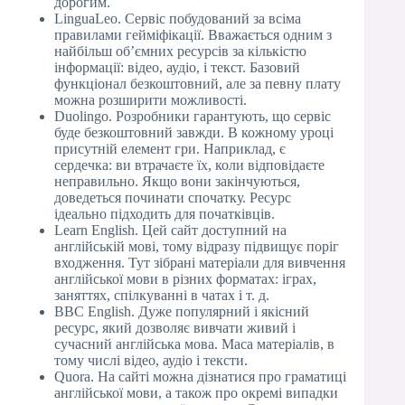
дорогим.
LinguaLeo. Сервіс побудований за всіма
правилами гейміфікації. Вважається одним з
найбільш об’ємних ресурсів за кількістю
інформації: відео, аудіо, і текст. Базовий
функціонал безкоштовний, але за певну плату
можна розширити можливості.
Duolingo. Розробники гарантують, що сервіс
буде безкоштовний завжди. В кожному уроці
присутній елемент гри. Наприклад, є
сердечка: ви втрачаєте їх, коли відповідаєте
неправильно. Якщо вони закінчуються,
доведеться починати спочатку. Ресурс
ідеально підходить для початківців.
Learn English. Цей сайт доступний на
англійській мові, тому відразу підвищує поріг
входження. Тут зібрані матеріали для вивчення
англійської мови в різних форматах: іграх,
заняттях, спілкуванні в чатах і т. д.
BBC English. Дуже популярний і якісний
ресурс, який дозволяє вивчати живий і
сучасний англійська мова. Маса матеріалів, в
тому числі відео, аудіо і тексти.
Quora. На сайті можна дізнатися про граматиці
англійської мови, а також про окремі випадки