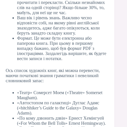
прочитати і перекласти. Скільки незнайомих
слів на одній сторінці? Якщо більше 30%, то,
мабуть, для неї ще не час.
Ваш вік і рівень знань. Важливо чесно
відповісти собі, на якому рівні англійської
знаходитесь, адже багато опікуються, коли
беруть занадто складну книгу.
Формат. Це може бути електронна або
паперова книга. При цьому в першому
випадку бажано, щоб був формат PDF з
ілюстраціями. Заздалегідь вирішите, як будете
вести записи і нотатки.
Ось список художніх книг, які можна перевести,
маючи початкові знання граматики і невеликий
словниковий запас:
«Театр» Сомерсет Моем («Theatre» Somerset
Maugham).
«Автостопом по галактиці» Дуглас Адамс
(«hitchhiker’s Guide to the Galaxy» Douglas
Adams).
«По кому дзвонить дзвін» Ернест Хемінгуей
(«For Whom the Bell Tolls» Ernest Hemingway).