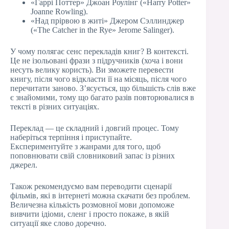
«Гаррі Поттер» Джоан Роулінг («Harry Potter»
Joanne Rowling).
«Над прірвою в житі» Джером Сэллинджер
(«The Catcher in the Rye» Jerome Salinger).
У чому полягає сенс перекладів книг? В контексті.
Це не ізольовані фрази з підручників (хоча і вони
несуть велику користь). Ви зможете перевести
книгу, після чого відкласти її на місяць, після чого
перечитати заново. З’ясується, що більшість слів вже
є знайомими, тому що багато разів повторювалися в
тексті в різних ситуаціях.
Переклад — це складний і довгий процес. Тому
наберіться терпіння і приступайте.
Експериментуйте з жанрами для того, щоб
поповнювати свій словниковий запас із різних
джерел.
Також рекомендуємо вам переводити сценарії
фільмів, які в інтернеті можна скачати без проблем.
Величезна кількість розмовної мови допоможе
вивчити ідіоми, сленг і просто покаже, в якій
ситуації яке слово доречно.