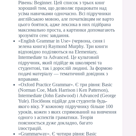
Рівень: Beginner. Цей список з трьох книг
хороший тим, що дозволяє працювати над
усіма навичками одночасно. Всі підручники
англійською мовою, але початківцям не варто
цього боятися, адже лексика в них підібрана
максимально проста, а картинки допомагають
зрозуміти сенс завдання.
«English Grammar in Use» (червона, синя і
зелена книги) Raymond Murphy. Три книги
відповідно поділяються на Elementary,
Intermediate та Advanced. Це культовий
підручник, який підійде як школяреві та
студентові, так і дорослій людині. За формою
подачі матеріалу — тематичний довідник з
вправами.
«Oxford Practice Grammar». Є три рівня: Basic
(Norman Coe, Mark Harrison і Ken Patterson),
Intermediate (John Eastwood) і Advanced (George
Yule). Посібник підійде для студентів будь-
якого віку. У кожному підручнику більше 100
уроків, кожен з яких спрямований на вивчення
одного з аспектів граматики. Теорія
пояснюється дуже докладно, багато
ілюстрацій.
«Grammarway». Є чотири рівня: Basic