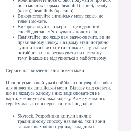
Коли вивчаєте нове слово, подумайте про всіх
його мовних формах: beautiful (гарне), beauty
(краса), beautifully (красиво).
Використовуйте англійську мову скрізь, де
тільки можете.
Використовуйте стікери — це відмінний
спосіб для запам’ятовування нових слів.
Пам’ятайте, що якщо вам важко-значить ви на
правильному шляху. На цьому етапі потрібно
зупинитися і витратити стільки часу, скільки
потрібно, а не перескакувати на наступну
тему. Інакше це відгукнеться в майбутньому.
Сервіси для вивчення англійської мови
Пропонуємо вашій увазі найбільш популярні сервіси
для вивчення англійської мови. Відразу слід сказати,
що на якомусь одному з них зациклюватися не
варто: комбінуйте кілька відразу. Адже у кожного
сервісу має як свої переваги, так і недоліки.
Skyrock. Розробники кинули виклик
традиційному способу навчання, який вони
завжди знаходили нудним, складним і