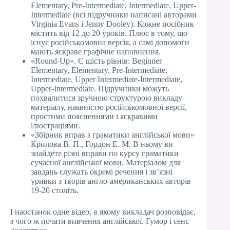
Elementary, Pre-Intermediate, Intermediate, Upper-
Intermediate (всі підручники написані авторами
Virginia Evans і Jenny Dooley). Кожне посібник
містить від 12 до 20 уроків. Плюс в тому, що
існує російськомовна версія, а самі допомоги
мають яскраве графічне наповнення.
«Round-Up». Є шість рівнів: Beginner
Elementary, Elementary, Pre-Intermediate,
Intermediate, Upper Intermediate-Intermediate,
Upper-Intermediate. Підручники можуть
похвалитися зручною структурою викладу
матеріалу, наявністю російськомовної версії,
простими поясненнями і яскравими
ілюстраціями.
«Збірник вправ з граматики англійської мови»
Крилова В. П., Гордон Е. М. В ньому ви
знайдете різні вправи по курсу граматики
сучасної англійської мови. Матеріалом для
завдань служать окремі речення і зв’язні
уривки з творів англо-американських авторів
19-20 століть.
І наостанок одне відео, в якому викладач розповідає,
з чого ж почати вивчення англійської. Гумор і сенс