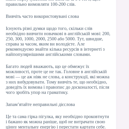
правильно вимовляти 100-200 слів.
Вивчіть часто використовувані слова
Існують різні думки щодо того, скільки слів
необхідно вивчити новачкові в англійській мові: 200,
250, 300, 1000, 2000, 2500 або 5000. Тут, швидше,
справа за часом, яким ви володієте. Але
рекомендуємо знайти кілька ресурсів в інтернеті з
найпопулярнішими англійськими словами.
Багато людей вважають, що це обмежує їх
можливості, проте це не так. Головне в англійській
мові — це аж ніяк не слова, а конструкції, які можна
з них вибудовувати. Тому вивчіть те, що необхідно,
доведіть їх вимова і правопис до досконалості, після
чого зробіть упор на граматику.
Запам’ятайте неправильні дієслова
Це та сама гірка пігулка, яку необхідно проковтнути
і бажано як можна раніше, щоб не витрачати свою
цінну ментальну енергію і перестати картати себе.