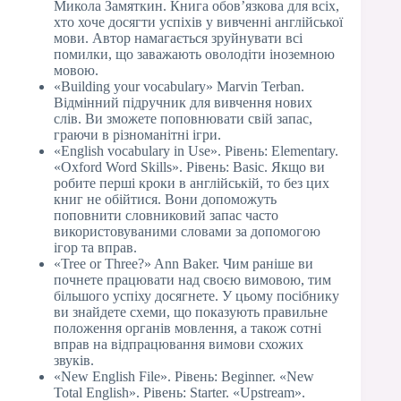
Микола Замяткин. Книга обов’язкова для всіх,
хто хоче досягти успіхів у вивченні англійської
мови. Автор намагається зруйнувати всі
помилки, що заважають оволодіти іноземною
мовою.
«Building your vocabulary» Marvin Terban.
Відмінний підручник для вивчення нових
слів. Ви зможете поповнювати свій запас,
граючи в різноманітні ігри.
«English vocabulary in Use». Рівень: Elementary.
«Oxford Word Skills». Рівень: Basic. Якщо ви
робите перші кроки в англійській, то без цих
книг не обійтися. Вони допоможуть
поповнити словниковий запас часто
використовуваними словами за допомогою
ігор та вправ.
«Tree or Three?» Ann Baker. Чим раніше ви
почнете працювати над своєю вимовою, тим
більшого успіху досягнете. У цьому посібнику
ви знайдете схеми, що показують правильне
положення органів мовлення, а також сотні
вправ на відпрацювання вимови схожих
звуків.
«New English File». Рівень: Beginner. «New
Total English». Рівень: Starter. «Upstream».