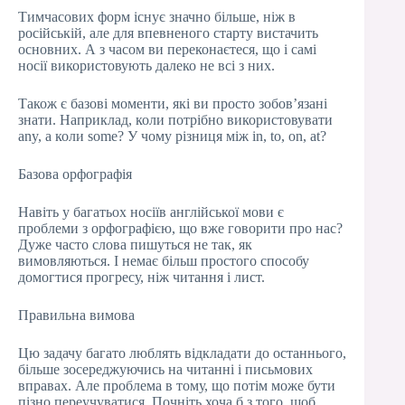
Тимчасових форм існує значно більше, ніж в
російській, але для впевненого старту вистачить
основних. А з часом ви переконаєтеся, що і самі
носії використовують далеко не всі з них.
Також є базові моменти, які ви просто зобов’язані
знати. Наприклад, коли потрібно використовувати
any, а коли some? У чому різниця між in, to, on, at?
Базова орфографія
Навіть у багатьох носіїв англійської мови є
проблеми з орфографією, що вже говорити про нас?
Дуже часто слова пишуться не так, як
вимовляються. І немає більш простого способу
домогтися прогресу, ніж читання і лист.
Правильна вимова
Цю задачу багато люблять відкладати до останнього,
більше зосереджуючись на читанні і письмових
вправах. Але проблема в тому, що потім може бути
пізно переучуватися. Почніть хоча б з того, щоб