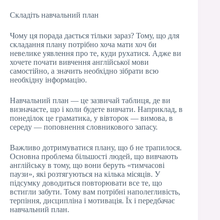
Складіть навчальний план
Чому ця порада дається тільки зараз? Тому, що для
складання плану потрібно хоча мати хоч би
невелике уявлення про те, куди рухатися. Адже ви
хочете почати вивчення англійської мови
самостійно, а значить необхідно зібрати всю
необхідну інформацію.
Навчальний план — це зазвичай таблиця, де ви
визначаєте, що і коли будете вивчати. Наприклад, в
понеділок це граматика, у вівторок — вимова, в
середу — поповнення словникового запасу.
Важливо дотримуватися плану, що б не трапилося.
Основна проблема більшості людей, що вивчають
англійську в тому, що вони беруть «тимчасові
паузи», які розтягуються на кілька місяців. У
підсумку доводиться повторювати все те, що
встигли забути. Тому вам потрібні наполегливість,
терпіння, дисципліна і мотивація. Їх і передбачає
навчальний план.