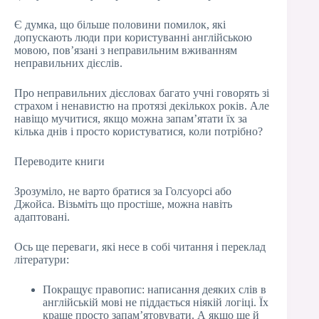
Є думка, що більше половини помилок, які
допускають люди при користуванні англійською
мовою, пов’язані з неправильним вживанням
неправильних дієслів.
Про неправильних дієсловах багато учні говорять зі
страхом і ненавистю на протязі декількох років. Але
навіщо мучитися, якщо можна запам’ятати їх за
кілька днів і просто користуватися, коли потрібно?
Переводите книги
Зрозуміло, не варто братися за Голсуорсі або
Джойса. Візьміть що простіше, можна навіть
адаптовані.
Ось ще переваги, які несе в собі читання і переклад
літератури:
Покращує правопис: написання деяких слів в
англійській мові не піддається ніякій логіці. Їх
краще просто запам’ятовувати. А якщо ще й