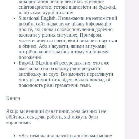
використання певної лексики. Є велике
співтовариство, готове відповісти на будь-які,
навіть самі дурні питання.
Situational English. Незважаючи на непомітний
дизайн, сайт надає дуже цікаву інформацію
про те, які слова і словосполучення доречно
вживати у різних ситуаціях. Приміром,
можете вивчити сленг, який використовується
в бізнесі. Або з’ясувати, якими вигуками
потрібно користуватися в тому чи іншому
положенні.
Engvid. Відмінний ресурс для тих, хто вже
вміє хоча б на базовому рівні розуміти
англійську на слух. Ви зможете переглянути
масу різноманітних відео, в яких викладачі
пояснюють різні граматичні теми.
Книги
Якщо ви великий фанат книг, хоча без них і не
обійтися, ось деякі роботи, які можуть бути
корисними:
«Вас неможливо навчити англійської мови»