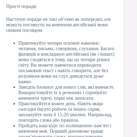
Прості поради
Наступні поради не такі об’ємні як попередні, але
можуть поглянути на вивчення англійської мови
свіжим поглядом.
Практикуйте чотири основні навички:
читання, письмо, говоріння, слухання. Багато
фахівців в викладанні англійської (як і інших)
мови сходяться в тому, що це чотири різних
світу. Ви можете навчитися переводити
письмовий текст і навіть говорити, але без
розуміння мови на слух доведеться дуже
важко.
Заведіть блокнот для нових слів, які вивчаєте.
Використовуйте їх в реченнях і спробуйте
вимовити тричі, перш ніж записати.
Практикуйтеся кожен день. Навіть якщо
сьогодні багато роботи та інших справ,
заплануйте хоча б 15-20 хвилин. Наприклад,
повторіть слова або правила.
Пройдіть наш курс по поліпшенню пам’яті і
вивчення мов. Перший допоможе краще
запам’ятовувати слова, використовуючи