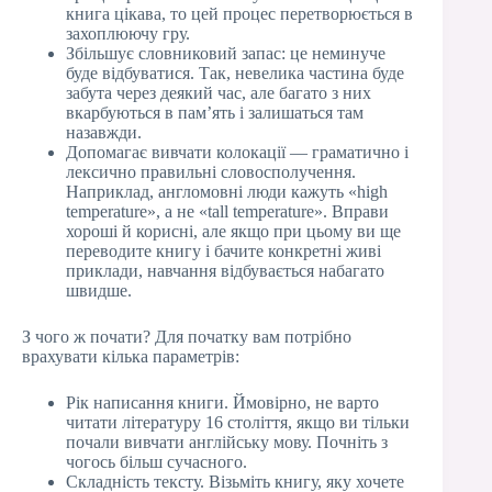
книга цікава, то цей процес перетворюється в
захоплюючу гру.
Збільшує словниковий запас: це неминуче
буде відбуватися. Так, невелика частина буде
забута через деякий час, але багато з них
вкарбуються в пам’ять і залишаться там
назавжди.
Допомагає вивчати колокації — граматично і
лексично правильні словосполучення.
Наприклад, англомовні люди кажуть «high
temperature», а не «tall temperature». Вправи
хороші й корисні, але якщо при цьому ви ще
переводите книгу і бачите конкретні живі
приклади, навчання відбувається набагато
швидше.
З чого ж почати? Для початку вам потрібно
врахувати кілька параметрів:
Рік написання книги. Ймовірно, не варто
читати літературу 16 століття, якщо ви тільки
почали вивчати англійську мову. Почніть з
чогось більш сучасного.
Складність тексту. Візьміть книгу, яку хочете