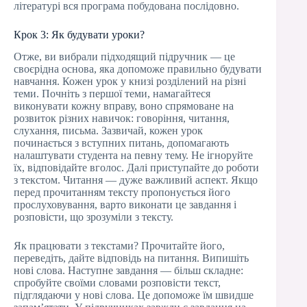
літературі вся програма побудована послідовно.
Крок 3: Як будувати уроки?
Отже, ви вибрали підходящий підручник — це
своєрідна основа, яка допоможе правильно будувати
навчання. Кожен урок у книзі розділений на різні
теми. Почніть з першої теми, намагайтеся
виконувати кожну вправу, воно спрямоване на
розвиток різних навичок: говоріння, читання,
слухання, письма. Зазвичай, кожен урок
починається з вступних питань, допомагають
налаштувати студента на певну тему. Не ігноруйте
їх, відповідайте вголос. Далі приступайте до роботи
з текстом. Читання — дуже важливий аспект. Якщо
перед прочитанням тексту пропонується його
прослуховування, варто виконати це завдання і
розповісти, що зрозуміли з тексту.
Як працювати з текстами? Прочитайте його,
переведіть, дайте відповідь на питання. Випишіть
нові слова. Наступне завдання — більш складне:
спробуйте своїми словами розповісти текст,
підглядаючи у нові слова. Це допоможе їм швидше