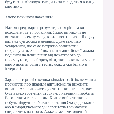
будуть запам’ятовуватись, а пазл складатися в одну
картинку.
З чого починати навчання?
Насамперед, варто зрозуміти, яким рівнем ви
володієте і де є прогалини. Якщо ви ніколи не
вивчали іноземну мову, варто почати з азів. Якщо у
вас вже був досвід навчання, дуже важливо
усвідомити, що саме потрібно розвивати і
покращувати. Звичайно, знання англійської можна
поділити на певні рівні: від початкового до
просунутого, і щоб зрозуміти, який рівень ви маєте,
варто пройти один з тестів, яких дуже багато в
інтернеті.
Зараз в інтернеті є велика кількість сайтів, де можна
прочитати про правила англійської та виконати
вправи. Але використовуючи тільки інтернет, вам
буде важко зрозуміти структуру навчання і зробити
його чітким та логічним. Краще вибрати який-
небудь підручник, бажано видання Оксфордського
або Кембриджського університетів і займатися,
спираючись на нього. Адже саме в методичній