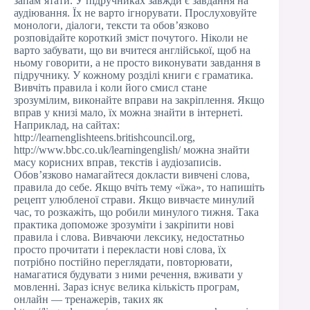
запам’ятати. У підручниках завжди є завдання на
аудіювання. Їх не варто ігнорувати. Прослуховуйте
монологи, діалоги, тексти та обов’язково
розповідайте короткий зміст почутого. Ніколи не
варто забувати, що ви вчитеся англійської, щоб на
ньому говорити, а не просто виконувати завдання в
підручнику. У кожному розділі книги є граматика.
Вивчіть правила і коли його смисл стане
зрозумілим, виконайте вправи на закріплення. Якщо
вправ у книзі мало, їх можна знайти в інтернеті.
Наприклад, на сайтах:
http://learnenglishteens.britishcouncil.org,
http://www.bbc.co.uk/learningenglish/ можна знайти
масу корисних вправ, текстів і аудіозаписів.
Обов’язково намагайтеся докласти вивчені слова,
правила до себе. Якщо вчіть тему «їжа», то напишіть
рецепт улюбленої страви. Якщо вивчаєте минулий
час, то розкажіть, що робили минулого тижня. Така
практика допоможе зрозуміти і закріпити нові
правила і слова. Вивчаючи лексику, недостатньо
просто прочитати і перекласти нові слова, їх
потрібно постійно переглядати, повторювати,
намагатися будувати з ними речення, вживати у
мовленні. Зараз існує велика кількість програм,
онлайн — тренажерів, таких як