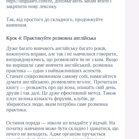
https://lingualeo.com/ru, допомагають запам’ятати і
закріпити нову лексику.
Так, від простого до складного, продовжуйте
вивчення.
Крок 4: Практикуйте розмовна англійська
Дуже багато вивчають англійську багато років,
виконують вправи, але так і не навчилися говорити,
виправдовуючись, що розмовляти їм не з ким. Якщо
ви вирішили саме вивчити англійський, розмовна
практика — один з найважливіших аспектів.
Станьте співрозмовником самому собі, намагайтеся
думати англійською, розмовляти вголос. Прочитали
книгу — розкажіть про що вона, опишіть свій день,
друзів і так далі. Це дуже ефективний метод. Також
існує велика кількість форумів, клубів, де
збираються люди, яким потрібна саме розмовна
практика.
Остання порада — ніколи не впадайте у відчай. На
початку навчання може бути складно і здаватися, що
нічого не виходить. Адже організм пручається