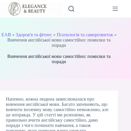
Перейти
до
вмісту
EAB
»
Здоров'я та фітнес
»
Психологія та саморозвиток
»
Вивчення англійської мови самостійно: помилки та
поради
Вивчення англійської мови самостійно: помилки та
поради
Напевно, кожна людина замислювалася про
вивчення англійської мови. Багато запевняють, що
вивчити іноземну мову самостійно неможливо, але
це неправда. У цій статті ми розповімо, як
правильно вчити англійську самостійно, дамо
поради з чого починати навчання, а також
пояснимо, яких помилок варто уникати.