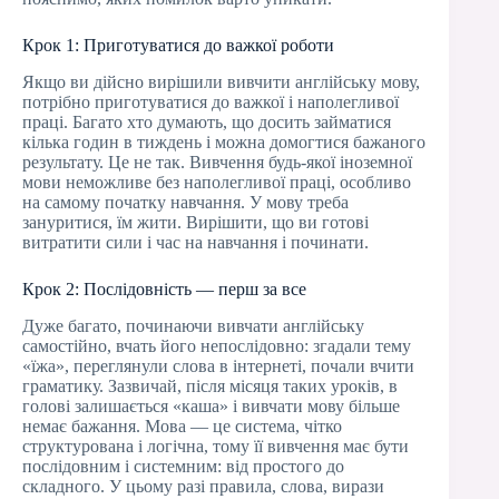
Крок 1: Приготуватися до важкої роботи
Якщо ви дійсно вирішили вивчити англійську мову,
потрібно приготуватися до важкої і наполегливої
праці. Багато хто думають, що досить займатися
кілька годин в тиждень і можна домогтися бажаного
результату. Це не так. Вивчення будь-якої іноземної
мови неможливе без наполегливої праці, особливо
на самому початку навчання. У мову треба
зануритися, їм жити. Вирішити, що ви готові
витратити сили і час на навчання і починати.
Крок 2: Послідовність — перш за все
Дуже багато, починаючи вивчати англійську
самостійно, вчать його непослідовно: згадали тему
«їжа», переглянули слова в інтернеті, почали вчити
граматику. Зазвичай, після місяця таких уроків, в
голові залишається «каша» і вивчати мову більше
немає бажання. Мова — це система, чітко
структурована і логічна, тому її вивчення має бути
послідовним і системним: від простого до
складного. У цьому разі правила, слова, вирази