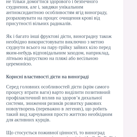
не тільки домогтися здорового і безпечного
схуднення, але і, завдяки унікальним
антиоксидантною особливостям ягід винограду,
розраховувати на процес очищення крові від
присутності вільних радикалів.
Як і багато інші фруктові дієти, виноградну також
необхідно використовувати виключно з метою
схуднути всього на пару-трійку зайвих кіло перед
яким-небудь відповідальним заходом, наприклад,
літньою відпусткою на пляжі або весільною
церемонією.
Корисні властивості дієти на винограді
Серед головних особливостей дієти (крім самого
процесу втрати ваги) варто виділити позитивний
профілактичний вплив на здоров’я дихальної
системи, зниження ризиків розвитку ракових
новоутворень (переважно в легенях), що робить
такий вид харчування просто життєво необхідним
для активних курців.
Що стосується поживної цінності, то виноград