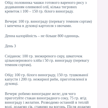
Обід: половинка чашки готового вареного рису з
додаванням оливкової олії, кілька тигрових
креветок і 100 – 150 гр. білого винограду.
Вечеря: 100 гр. винограду (перевагу темним сортам)
і запечена в духовці картопля з овочами.
Денна калорійність – не більше 800 одиниць.
День 3
Сніданок: 100 гр. знежиреного сиру, шматочок
цільнозернового хліба і 50 гр. винограду (перевагу
темним сортам).
Обід: 100 гр. білого винограду, 150 гр. тушкованої
капусти і 200 гр. нежирної риби, приготовленої в
духовці.
Вечеря: робимо виноградне желе; для чого
приготуйте стакан виноградного соку, 75 гр. ягід
винограду і желатин. Розводимо останній в теплій
воді, додаємо сік, ставимо на вогонь. Після додаємо