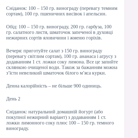
Сніданок: 100 – 150 гр. винограду (перевагу темним
сортам), 100 гр. пшеничних висівок і апельсин.
Обід: 100 – 150 гр. винограду, 200 гр. гарбуза, 100
гр. салатного листя, шматочок запеченої в духовці
нежирних сортів яловичини і жменю горіхів.
Вечеря: приготуйте салат з 150 гр. винограду
(перевагу світлим сортам), 100 гр. ананаса і аґрусу з
додаванням 1 ст. ложки соку лимона. Все це запийте
склянкою очищеної води. Також за бажанням можна
з’їсти невеликий шматочок білого м’яса курки.
Денна калорійність – не більше 900 одиниць.
День 2
Сніданок: натуральний домашній йогурт (або
покупної нежирний варіант) з додаванням 1 ст.
ложки лимонного соку плюс 100 – 150 гр. темного
винограду.