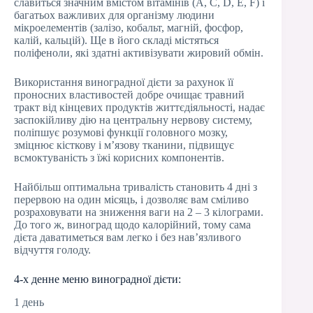
славиться значним вмістом вітамінів (А, С, D, E, F) і
багатьох важливих для організму людини
мікроелементів (залізо, кобальт, магній, фосфор,
калій, кальцій). Ще в його складі містяться
поліфеноли, які здатні активізувати жировий обмін.
Використання виноградної дієти за рахунок її
проносних властивостей добре очищає травний
тракт від кінцевих продуктів життєдіяльності, надає
заспокійливу дію на центральну нервову систему,
поліпшує розумові функції головного мозку,
зміцнює кісткову і м’язову тканини, підвищує
всмоктуваність з їжі корисних компонентів.
Найбільш оптимальна тривалість становить 4 дні з
перервою на один місяць, і дозволяє вам сміливо
розраховувати на зниження ваги на 2 – 3 кілограми.
До того ж, виноград щодо калорійний, тому сама
дієта даватиметься вам легко і без нав’язливого
відчуття голоду.
4-х денне меню виноградної дієти:
1 день