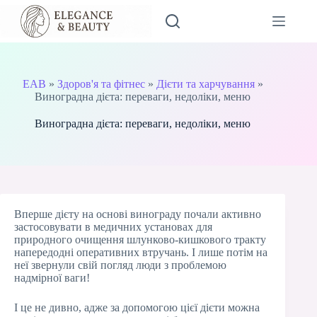
Перейти
до
вмісту
EAB
»
Здоров'я та фітнес
»
Дієти та харчування
»
Виноградна дієта: переваги, недоліки, меню
Виноградна дієта: переваги, недоліки, меню
Вперше дієту на основі винограду почали активно
застосовувати в медичних установах для
природного очищення шлунково-кишкового тракту
напередодні оперативних втручань. І лише потім на
неї звернули свій погляд люди з проблемою
надмірної ваги!
І це не дивно, адже за допомогою цієї дієти можна