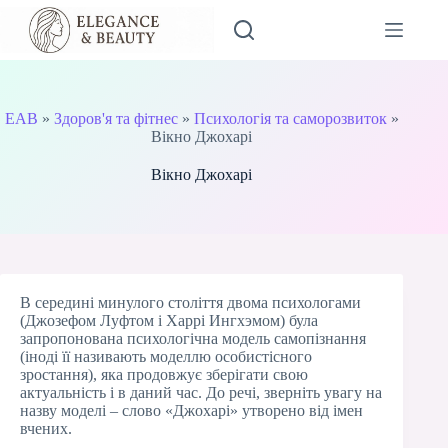
Перейти
до
вмісту
EAB
»
Здоров'я та фітнес
»
Психологія та саморозвиток
»
Вікно Джохарі
Вікно Джохарі
В середині минулого століття двома психологами
(Джозефом Луфтом і Харрі Ингхэмом) була
запропонована психологічна модель самопізнання
(іноді її називають моделлю особистісного
зростання), яка продовжує зберігати свою
актуальність і в даний час. До речі, зверніть увагу на
назву моделі – слово «Джохарі» утворено від імен
вчених.