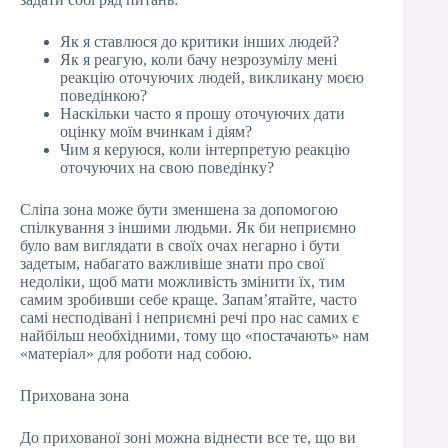
Як я ставлюся до критики інших людей?
Як я реагую, коли бачу незрозумілу мені
реакцію оточуючих людей, викликану моєю
поведінкою?
Наскільки часто я прошу оточуючих дати
оцінку моїм вчинкам і діям?
Чим я керуюся, коли інтерпретую реакцію
оточуючих на свою поведінку?
Сліпа зона може бути зменшена за допомогою
спілкування з іншими людьми. Як би неприємно
було вам виглядати в своїх очах негарно і бути
задетым, набагато важливіше знати про свої
недоліки, щоб мати можливість змінити їх, тим
самим зробивши себе краще. Запам’ятайте, часто
самі несподівані і неприємні речі про нас самих є
найбільш необхідними, тому що «постачають» нам
«матеріал» для роботи над собою.
Прихована зона
До прихованої зоні можна віднести все те, що ви