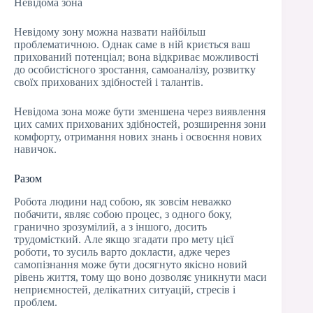
Невідома зона
Невідому зону можна назвати найбільш
проблематичною. Однак саме в ній криється ваш
прихований потенціал; вона відкриває можливості
до особистісного зростання, самоаналізу, розвитку
своїх прихованих здібностей і талантів.
Невідома зона може бути зменшена через виявлення
цих самих прихованих здібностей, розширення зони
комфорту, отримання нових знань і освоєння нових
навичок.
Разом
Робота людини над собою, як зовсім неважко
побачити, являє собою процес, з одного боку,
гранично зрозумілий, а з іншого, досить
трудомісткий. Але якщо згадати про мету цієї
роботи, то зусиль варто докласти, адже через
самопізнання може бути досягнуто якісно новий
рівень життя, тому що воно дозволяє уникнути маси
неприємностей, делікатних ситуацій, стресів і
проблем.