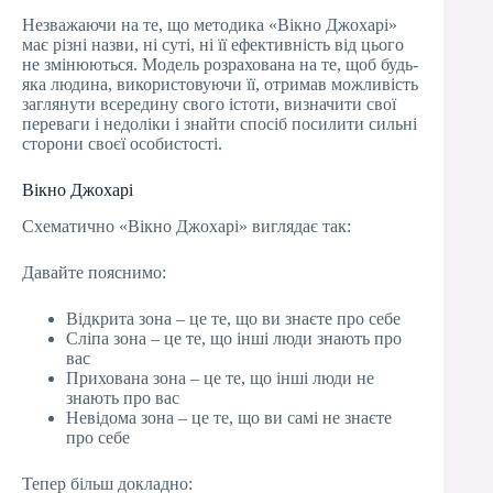
Незважаючи на те, що методика «Вікно Джохарі»
має різні назви, ні суті, ні її ефективність від цього
не змінюються. Модель розрахована на те, щоб будь-
яка людина, використовуючи її, отримав можливість
заглянути всередину свого істоти, визначити свої
переваги і недоліки і знайти спосіб посилити сильні
сторони своєї особистості.
Вікно Джохарі
Схематично «Вікно Джохарі» виглядає так:
Давайте пояснимо:
Відкрита зона – це те, що ви знаєте про себе
Сліпа зона – це те, що інші люди знають про
вас
Прихована зона – це те, що інші люди не
знають про вас
Невідома зона – це те, що ви самі не знаєте
про себе
Тепер більш докладно: