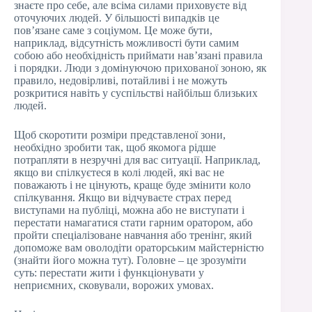
знаєте про себе, але всіма силами приховуєте від
оточуючих людей. У більшості випадків це
пов’язане саме з соціумом. Це може бути,
наприклад, відсутність можливості бути самим
собою або необхідність приймати нав’язані правила
і порядки. Люди з домінуючою прихованої зоною, як
правило, недовірливі, потайливі і не можуть
розкритися навіть у суспільстві найбільш близьких
людей.
Щоб скоротити розміри представленої зони,
необхідно зробити так, щоб якомога рідше
потрапляти в незручні для вас ситуації. Наприклад,
якщо ви спілкуєтеся в колі людей, які вас не
поважають і не цінують, краще буде змінити коло
спілкування. Якщо ви відчуваєте страх перед
виступами на публіці, можна або не виступати і
перестати намагатися стати гарним оратором, або
пройти спеціалізоване навчання або тренінг, який
допоможе вам оволодіти ораторським майстерністю
(знайти його можна тут). Головне – це зрозуміти
суть: перестати жити і функціонувати у
неприємних, сковували, ворожих умовах.