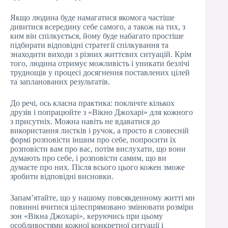
Якщо людина буде намагатися якомога частіше
дивитися всередину себе самого, а також на тих, з
ким він спілкується, йому буде набагато простіше
підбирати відповідні стратегії спілкування та
знаходити виходи з різних життєвих ситуацій. Крім
того, людина отримує можливість і уникати безлічі
труднощів у процесі досягнення поставлених цілей
та запланованих результатів.
До речі, ось класна практика: покличте кількох
друзів і попрацюйте з «Вікно Джохарі» для кожного
з присутніх. Можна навіть не вдаватися до
використання листків і ручок, а просто в словесній
формі розповісти іншим про себе, попросити їх
розповісти вам про вас, потім вислухати, що вони
думають про себе, і розповісти самим, що ви
думаєте про них. Після всього цього кожен зможе
зробити відповідні висновки.
Запам’ятайте, що у нашому повсякденному житті ми
повинні вчитися цілеспрямовано змінювати розміри
зон «Вікна Джохарі», керуючись при цьому
особливостями кожної конкретної ситуації і