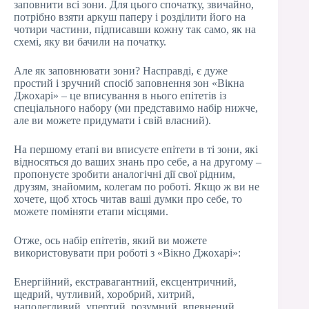
заповнити всі зони. Для цього спочатку, звичайно,
потрібно взяти аркуш паперу і розділити його на
чотири частини, підписавши кожну так само, як на
схемі, яку ви бачили на початку.
Але як заповнювати зони? Насправді, є дуже
простий і зручний спосіб заповнення зон «Вікна
Джохарі» – це вписування в нього епітетів із
спеціального набору (ми представимо набір нижче,
але ви можете придумати і свій власний).
На першому етапі ви вписуєте епітети в ті зони, які
відносяться до ваших знань про себе, а на другому –
пропонуєте зробити аналогічні дії свої рідним,
друзям, знайомим, колегам по роботі. Якщо ж ви не
хочете, щоб хтось читав ваші думки про себе, то
можете поміняти етапи місцями.
Отже, ось набір епітетів, який ви можете
використовувати при роботі з «Вікно Джохарі»:
Енергійний, екстравагантний, ексцентричний,
щедрий, чутливий, хоробрий, хитрий,
наполегливий, упертий, розумний, впевнений,