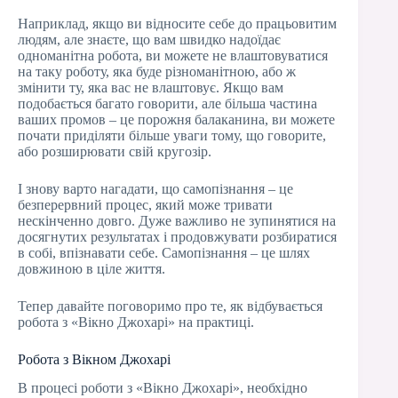
Наприклад, якщо ви відносите себе до працьовитим
людям, але знаєте, що вам швидко надоїдає
одноманітна робота, ви можете не влаштовуватися
на таку роботу, яка буде різноманітною, або ж
змінити ту, яка вас не влаштовує. Якщо вам
подобається багато говорити, але більша частина
ваших промов – це порожня балаканина, ви можете
почати приділяти більше уваги тому, що говорите,
або розширювати свій кругозір.
І знову варто нагадати, що самопізнання – це
безперервний процес, який може тривати
нескінченно довго. Дуже важливо не зупинятися на
досягнутих результатах і продовжувати розбиратися
в собі, впізнавати себе. Самопізнання – це шлях
довжиною в ціле життя.
Тепер давайте поговоримо про те, як відбувається
робота з «Вікно Джохарі» на практиці.
Робота з Вікном Джохарі
В процесі роботи з «Вікно Джохарі», необхідно