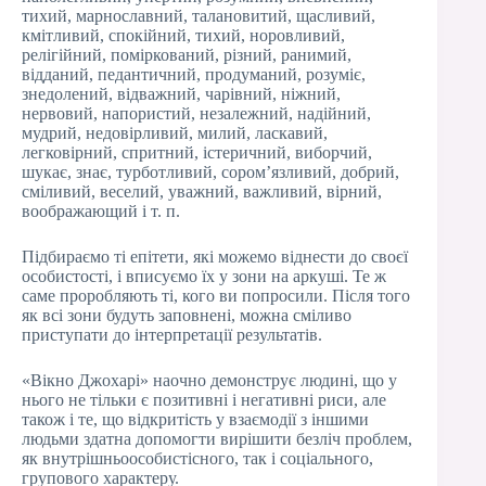
тихий, марнославний, талановитий, щасливий,
кмітливий, спокійний, тихий, норовливий,
релігійний, поміркований, різний, ранимий,
відданий, педантичний, продуманий, розуміє,
знедолений, відважний, чарівний, ніжний,
нервовий, напористий, незалежний, надійний,
мудрий, недовірливий, милий, ласкавий,
легковірний, спритний, істеричний, виборчий,
шукає, знає, турботливий, сором’язливий, добрий,
сміливий, веселий, уважний, важливий, вірний,
воображающий і т. п.
Підбираємо ті епітети, які можемо віднести до своєї
особистості, і вписуємо їх у зони на аркуші. Те ж
саме проробляють ті, кого ви попросили. Після того
як всі зони будуть заповнені, можна сміливо
приступати до інтерпретації результатів.
«Вікно Джохарі» наочно демонструє людині, що у
нього не тільки є позитивні і негативні риси, але
також і те, що відкритість у взаємодії з іншими
людьми здатна допомогти вирішити безліч проблем,
як внутрішньоособистісного, так і соціального,
групового характеру.