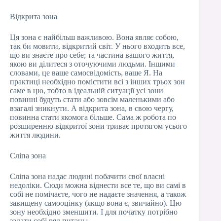
Відкрита зона
Ця зона є найбільш важливою. Вона являє собою,
так би мовити, відкритий світ. У нього входить все,
що ви знаєте про себе; та частина вашого життя,
якою ви ділитеся з оточуючими людьми. Іншими
словами, це ваше самосвідомість, ваше Я. На
практиці необхідно помістити всі з інших трьох зон
саме в цю, тобто в ідеальній ситуації усі зони
повинні будуть стати або зовсім маленькими або
взагалі зникнути. А відкрита зона, в свою чергу,
повинна стати якомога більше. Сама ж робота по
розширенню відкритої зони триває протягом усього
життя людини.
Сліпа зона
Сліпа зона надає людині побачити свої власні
недоліки. Сюди можна віднести все те, що ви самі в
собі не помічаєте, чого не надаєте значення, а також
завищену самооцінку (якщо вона є, звичайно). Цю
зону необхідно зменшити. І для початку потрібно
задати собі ряд питань: