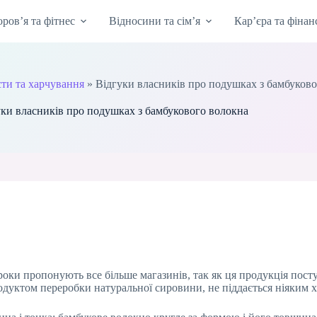
оров’я та фітнес
Відносини та сім’я
Кар’єра та фінан
єти та харчування
»
Відгуки власників про подушках з бамбуков
уки власників про подушках з бамбукового волокна
роки пропонують все більше магазинів, так як ця продукція пост
одуктом переробки натуральної сировини, не піддається ніяким 