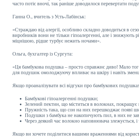
часто потіє вночі, так раніше доводилося перевертати под
Ганна О., вчитель з Усть-Лабінськ:
«Страждаю від алергії, особливо складно доводиться в сезо
виробників вони не тільки гіпоалергенні, але і знижують рі
міцнішою, рідше турбує нежить ночами».
Ольга, бухгалтер із Сургута:
«Ця бамбукова подушка – просто справжнє диво! Мало того,
для подушок омолоджуючу впливає на шкіру і навіть змен
Якщо проаналізувати всі відгуки про бамбукових подушках
Бамбукові гіпоалергенні подушки;
Зелений пектин, що міститься в волокнах, покращує к
Пружність така, що сон на них перешкоджає появі ш
Подушки з бамбука не накопичують пил, в них не заво
Через деякий час волокно наповнювача злежується, і 
Якщо ви хочете поділитися вашими враженнями від користу