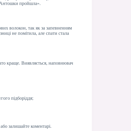
 у Антошки пройшла».
ових волокон, так як за запевненням
зниці не помітила, але спати стала
гато краще. Виявляється, наповнювач
угого підборіддя;
або залишайте коментарі.