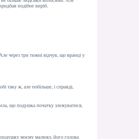
а не більше людської волосини. Але
придбав подібне виріб.
ле через три тижні відчув, що вранці у
і таку ж, але побільше, і справді,
тила, що подушка початку злежуватися,
а подушку моєму малюку, його голова