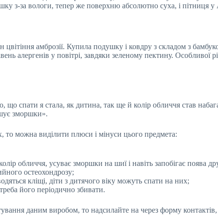
ушку з-за вологи, тепер же поверхню абсолютно суха, і пітниця
н цвітіння амброзії. Купила подушку і ковдру з складом з бамбук
вень алергенів у повітрі, завдяки зеленому пектину. Особливої рі
 що спати я стала, як дитина, так ще й колір обличчя став наба
шує зморшки».
, то можна виділити плюси і мінуси цього предмета:
олір обличчя, усуває зморшки на шиї і навіть запобігає поява др
ийного остеохондрозу;
дяться кліщі, діти з дитячого віку можуть спати на них;
треба його періодично збивати.
вання даним виробом, то надсилайте на через форму контактів, 