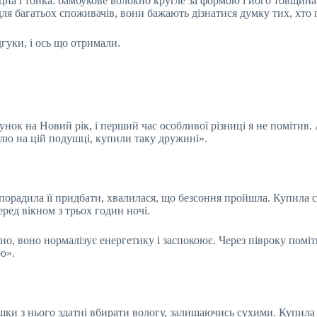
 міцна і тонка: бамбукове волокно кругле за формою і його товщин
я багатьох споживачів, вони бажають дізнатися думку тих, хто 
гуки, і ось що отримали.
ок на Новий рік, і перший час особливої різниці я не помітив. А
плю на цій подушці, купили таку дружині».
порадила її придбати, хвалилася, що безсоння пройшла. Купила соб
ред вікном з трьох годин ночі.
но, воно нормалізує енергетику і заспокоює. Через півроку помі
ю».
шки з нього здатні вбирати вологу, залишаючись сухими. Купил