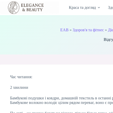
Перейти
до
Краса та догляд
Зд
вмісту
EAB
»
Здоров'я та фітнес
»
Ді
Відг
Час читання:
2 хвилини
Бамбукові подушки і ковдри, домашній текстиль в останні 
Бамбукове волокно володіє цілим рядом переваг, воно є пр