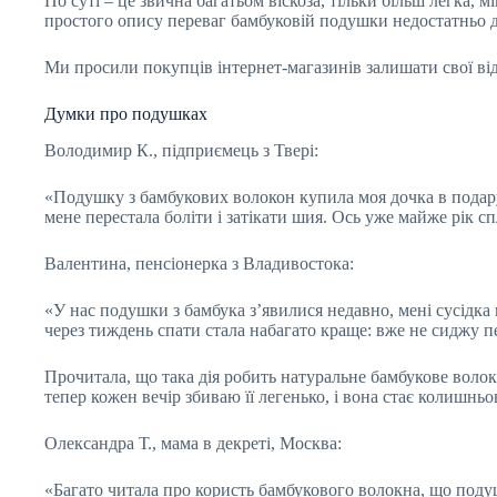
По суті – це звична багатьом віскоза, тільки більш легка,
простого опису переваг бамбуковій подушки недостатньо дл
Ми просили покупців інтернет-магазинів залишати свої від
Думки про подушках
Володимир К., підприємець з Твері:
«Подушку з бамбукових волокон купила моя дочка в подарун
мене перестала боліти і затікати шия. Ось уже майже рік с
Валентина, пенсіонерка з Владивостока:
«У нас подушки з бамбука з’явилися недавно, мені сусідка 
через тиждень спати стала набагато краще: вже не сиджу пе
Прочитала, що така дія робить натуральне бамбукове волок
тепер кожен вечір збиваю її легенько, і вона стає колишньо
Олександра Т., мама в декреті, Москва:
«Багато читала про користь бамбукового волокна, що поду