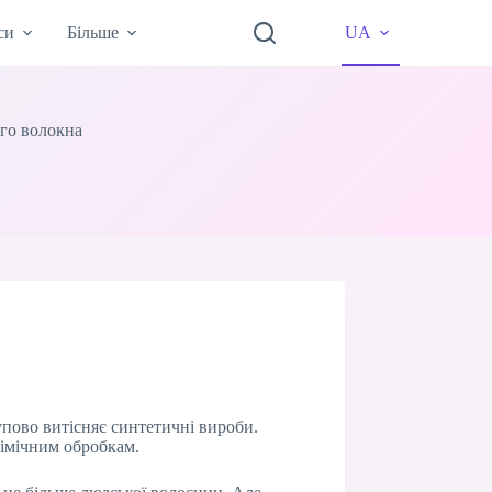
си
Більше
UA
ого волокна
упово витісняє синтетичні вироби.
хімічним обробкам.