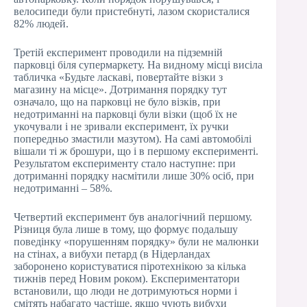
велосипеди були пристебнуті, лазом скористалися
82% людей.
Третій експеримент проводили на підземній
парковці біля супермаркету. На видному місці висіла
табличка «Будьте ласкаві, повертайте візки з
магазину на місце». Дотримання порядку тут
означало, що на парковці не було візків, при
недотриманні на парковці були візки (щоб їх не
укочували і не зривали експеримент, їх ручки
попередньо змастили мазутом). На самі автомобілі
вішали ті ж брошури, що і в першому експерименті.
Результатом експерименту стало наступне: при
дотриманні порядку насмітили лише 30% осіб, при
недотриманні – 58%.
Четвертий експеримент був аналогічний першому.
Різниця була лише в тому, що формує подальшу
поведінку «порушенням порядку» були не малюнки
на стінах, а вибухи петард (в Нідерландах
заборонено користуватися піротехнікою за кілька
тижнів перед Новим роком). Експериментатори
встановили, що люди не дотримуються норми і
смітять набагато частіше, якщо чують вибухи