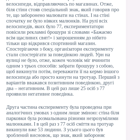
велосипеди, відправляючись по магазинах. Отже,
біля стіни стояв спеціальний знак, який говорив про
те, що заборонено малювати на стінах. І на стіні
спочатку не було ніяких малюнків. На рулі всіх
велосипедів, яких було 77, експериментатори
повісили рекламні брошури зі словами «Бажаємо
всім щасливих свят!» і запрошенням до нібито
тільки що відкрився спортивний магазин.
Спостерігаючи з боку, організатори експерименту
стали спостерігати за поведінкою людей. Урн на
вулиці не було, отже, кожен чоловік міг вчинити
одним з трьох способів: забрати брошуру з собою,
щоб викинути потім, переважити її на кермо іншого
велосипеда або просто кинути на тротуар. Перший з
варіантів вважався позитивним поведінкою, другі
два – негативним. В цей раз лише 25 осіб з 77
проявили негативне поведінка.
Друга частина експерименту була проведена при
аналогічних умовах з одним лише зміною: стіна біля
парковки була розмальована різними незрозумілими
малюнками. І в цей раз з 77 осіб сміття на тротуар
викинули вже 53 людини. З усього цього був
зроблений висновок, що знак, який забороняє