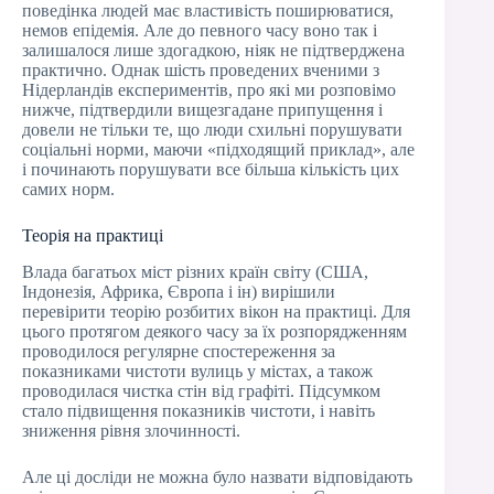
поведінка людей має властивість поширюватися,
немов епідемія. Але до певного часу воно так і
залишалося лише здогадкою, ніяк не підтверджена
практично. Однак шість проведених вченими з
Нідерландів експериментів, про які ми розповімо
нижче, підтвердили вищезгадане припущення і
довели не тільки те, що люди схильні порушувати
соціальні норми, маючи «підходящий приклад», але
і починають порушувати все більша кількість цих
самих норм.
Теорія на практиці
Влада багатьох міст різних країн світу (США,
Індонезія, Африка, Європа і ін) вирішили
перевірити теорію розбитих вікон на практиці. Для
цього протягом деякого часу за їх розпорядженням
проводилося регулярне спостереження за
показниками чистоти вулиць у містах, а також
проводилася чистка стін від графіті. Підсумком
стало підвищення показників чистоти, і навіть
зниження рівня злочинності.
Але ці досліди не можна було назвати відповідають