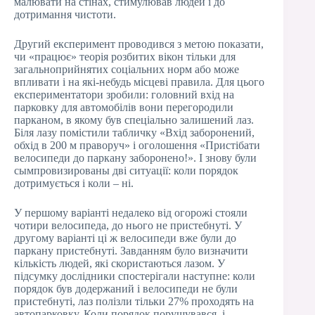
малювати на стінах, стимулював людей і до
дотримання чистоти.
Другий експеримент проводився з метою показати,
чи «працює» теорія розбитих вікон тільки для
загальноприйнятих соціальних норм або може
впливати і на які-небудь місцеві правила. Для цього
експериментатори зробили: головний вхід на
парковку для автомобілів вони перегородили
парканом, в якому був спеціально залишений лаз.
Біля лазу помістили табличку «Вхід заборонений,
обхід в 200 м праворуч» і оголошення «Пристібати
велосипеди до паркану заборонено!». І знову були
сымпровизированы дві ситуації: коли порядок
дотримується і коли – ні.
У першому варіанті недалеко від огорожі стояли
чотири велосипеда, до нього не пристебнуті. У
другому варіанті ці ж велосипеди вже були до
паркану пристебнуті. Завданням було визначити
кількість людей, які скористаються лазом. У
підсумку дослідники спостерігали наступне: коли
порядок був додержаний і велосипеди не були
пристебнуті, лаз полізли тільки 27% проходять на
автопарковку. Коли порядок порушувався, і