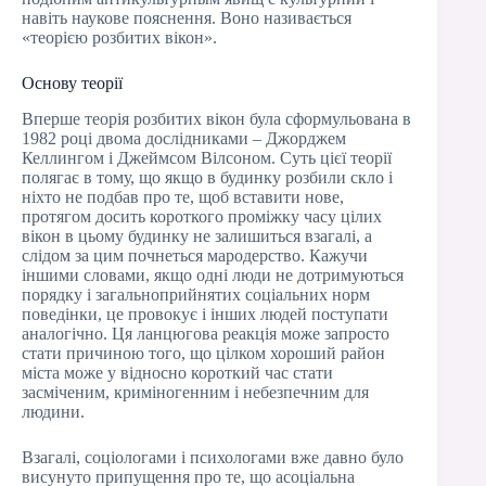
навіть наукове пояснення. Воно називається
«теорією розбитих вікон».
Основу теорії
Вперше теорія розбитих вікон була сформульована в
1982 році двома дослідниками – Джорджем
Келлингом і Джеймсом Вілсоном. Суть цієї теорії
полягає в тому, що якщо в будинку розбили скло і
ніхто не подбав про те, щоб вставити нове,
протягом досить короткого проміжку часу цілих
вікон в цьому будинку не залишиться взагалі, а
слідом за цим почнеться мародерство. Кажучи
іншими словами, якщо одні люди не дотримуються
порядку і загальноприйнятих соціальних норм
поведінки, це провокує і інших людей поступати
аналогічно. Ця ланцюгова реакція може запросто
стати причиною того, що цілком хороший район
міста може у відносно короткий час стати
засміченим, криміногенним і небезпечним для
людини.
Взагалі, соціологами і психологами вже давно було
висунуто припущення про те, що асоціальна