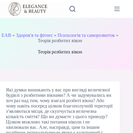
Перейти
до
вмісту
EAB
»
Здоров'я та фітнес
»
Психологія та саморозвиток
»
Теорія розбитих вікон
Теорія розбитих вікон
Які думки виникають у вас при вигляді величезної
будівлі з розбитими вікнами? А чи задумувались ви
хоч раз над тим, чому взагалі розбиті вікна? Або
чому навіть посеред цілком благополучній території
з’являються місця, де скупчується величезна
кількість сміття? Що ви думаєте з цього приводу?
Цілком можливо такі питання ніколи і не
хвилювали вас. Але, насправді, цим та іншим
подібним антикультурным явищ є культурний і