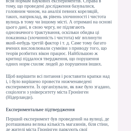
всім нормам наукових експериментів. Справа в
тому, що проведені дослідження базувалися,
головним чином, на аналізі певних кореляцій,
таких, наприклад, як рівень злочинності і чистота
вулиць в тому чи іншому місті. А отримані на основі
цього дані, в свою чергу, не підлягають
однозначного трактування, оскільки обидва ці
показника (злочинність і чистота) міг вплинути
який-небудь третій фактор і т. д. Саме тому багато
вчених висловлювали сумніви з приводу того, що
теорія розбитих вікон працює. Найбільшою ж
критиці піддалося твердження, що порушення
одних норм схиляє людей до порушення інших.
Щоб вирішити всі питання і розставити крапки над
i, і було вирішено провести нижченаведені
експерименти. Їх організували, як вже було згадано,
соціологи з університету міста Гронінген
(Нідерланди).
Експериментальне підтвердження
Перший експеримент був проведений на вулиці, де
розташована велика кількість магазинів, біля стіни,
де жителі міста Гронінген паркують свої