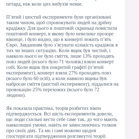
петард, ніж коли цих вибухів немає.
П’ятий і шостий експерименти були організовані
таким чином, щоб спровокувати людей на дрібну
крадіжку. Для цього в поштовій скриньці помістили
поштовий конверт, в якому було невелике прозоре
віконце, і було видно, що в конверті лежить п’ять
Євро. Завданням було з’ясувати кількість крадіжок в
тих чи інших ситуаціях. Коли ящик був чистий, і
навколо нього не було сміття, лише 13% проходять
повз людей (всього було 71 чоловік) взяли конверт
собі. Коли ящик був покритий графіті (п’ятий
експеримент), конверт взяли 27% проходять повз
(всього було 60 осіб), а коли навколо ящика був
набросан сміття (шостий експеримент), піддалися на
провокацію 25% перехожих (всього було 72
людини).
Як показала практика, теорія розбитих вікон
підтверджується. Всі шість експериментів довели,
що люди схильні вести себе саме так, до чого мають
навколишні умови, навіть не замислюючись толком
про своїх діях. Та ми і самі можемо щодня
спостерігати підтвердження розглянутої теорії: