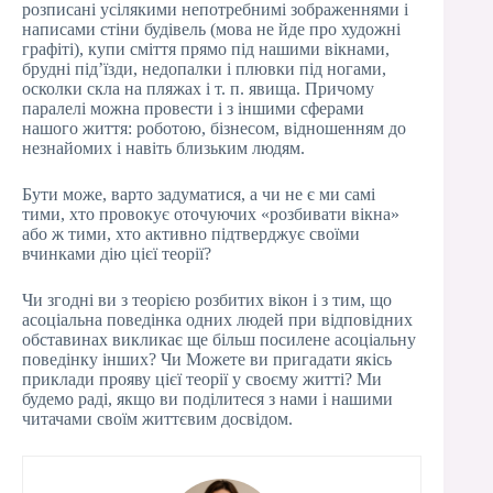
розписані усілякими непотребнимі зображеннями і
написами стіни будівель (мова не йде про художні
графіті), купи сміття прямо під нашими вікнами,
брудні під’їзди, недопалки і плювки під ногами,
осколки скла на пляжах і т. п. явища. Причому
паралелі можна провести і з іншими сферами
нашого життя: роботою, бізнесом, відношенням до
незнайомих і навіть близьким людям.
Бути може, варто задуматися, а чи не є ми самі
тими, хто провокує оточуючих «розбивати вікна»
або ж тими, хто активно підтверджує своїми
вчинками дію цієї теорії?
Чи згодні ви з теорією розбитих вікон і з тим, що
асоціальна поведінка одних людей при відповідних
обставинах викликає ще більш посилене асоціальну
поведінку інших? Чи Можете ви пригадати якісь
приклади прояву цієї теорії у своєму житті? Ми
будемо раді, якщо ви поділитеся з нами і нашими
читачами своїм життєвим досвідом.