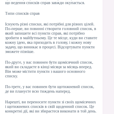
що ведення списків справ завжди окупається.
Типи списків справ
Існують різні списки, які потрібні для різних цілей.
По-перше, ви повинні створити головний список, в
який запишете всі пункти справ, які потрібно
зробити в майбутньому. Це те місце, куди ви ставите
кожну ідею, яка приходить в голову, і кожну нову
задачу, що виникає в процесі. Відсортувати пункти
зможете пізніше.
По-друге, у вас повинен бути щомісячний список,
який ви складаєте в кінці місяця за місяць вперед.
Він може містити пункти з вашого основного
списку.
По-третє, у вас повинен бути щотижневий список,
де ви плануєте всю тиждень наперед.
Нарешті, ви переносите пункти зі своїх щомісячних
і щотижневих списків в свій щоденний список. Це
конкретні дії, які ви збираєтеся виконати в той день.