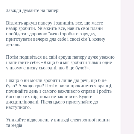
Завжди думайте на папері
Візьміть аркуш паперу і запишіть все, що маєте
намір зробити. Увімкніть все, навіть свої плани
пообідати здоровою їжею і зробити зарядку,
приготувати вечерю для себе і своєї сім’ї, кожну
деталь.
Потім подивіться на свій аркуш паперу дуже уважно
і запитайте себе: «Якщо б я міг зробити тільки одне
у цьому списку сьогодні, що б це було?».
І якщо б ви могли зробити лише дві речі, що б це
було? А якщо три? Потім, коли прокинетеся вранці,
починайте день з самого важливого справи і робіть
його до тих пір, поки не закінчите. Будьте
дисципліновані. Після цього приступайте до
наступного.
Уникайте відвернень у вигляді електронної пошти
та медіа