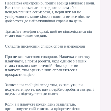
Перевірка електронної пошти вранці вибиває з колії.
Все починається лише з одного листа або
повідомлення в соцмережі, і, перш ніж ви це
усвідомлюєте, мине кілька годин, а ви все ніяк не
доберетеся до найважливішої справи на день.
Тримайте телефон подалі, щоб не відволікатися від
самих важливих завдань.
Складіть письмовий список справ напередодні
Про це вже частково говорили. Навичка спочатку
планувати, а потім робити, буде однією з ваших
самих сильних компетенцій. Чим краще ви
плануєте, тим ефективніше справляєтеся з
прокрастинацією.
Записавши свої цілі перед тим, як заснути, ви
подумаєте про те, що вам потрібно зробити завтра, і
подумки підготуєтеся до цього.
Коли ви плануєте кожен день заздалегідь,
організовуєте свій список за пріоритетністю