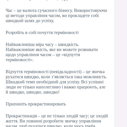
Час – це валюта сучасного бізнесу. Використовуючи
ці методи управління часом, ви прокладете собі
швидкий шлях до успіху.
Розробіть в собі почуття терміновості
Найважливіша міра часу – швидкість.
Найважливіше якість, яке ви можете розвивати
щодо управління часом – це «відчуття
терміновості».
Відчуття терміновості (невідкладності) – це звичка
рухатися швидко, коли з’являється така можливість.
Швидкий темп необхідний для успіху. Всі успішні
люди не тільки наполегливо і важко працюють, але
й швидко, швидко, швидко!
Припиніть прокрастинировать
Прокрастинація – це не тільки злодій часу; це злодій
життя. Ви повинні розробити звичку управління
часом, щоб рухатися швидко, коли щось треба