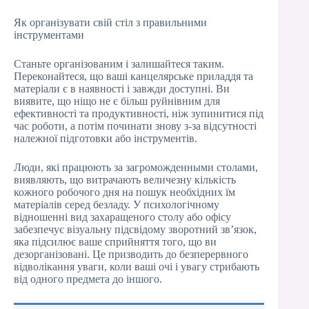
Як організувати свій стіл з правильними
інструментами
Станьте організованим і залишайтеся таким.
Переконайтеся, що ваші канцелярське приладдя та
матеріали є в наявності і завжди доступні. Ви
виявите, що ніщо не є більш руйнівним для
ефективності та продуктивності, ніж зупинитися під
час роботи, а потім починати знову з-за відсутності
належної підготовки або інструментів.
Люди, які працюють за загроможденными столами,
виявляють, що витрачають величезну кількість
кожного робочого дня на пошук необхідних їм
матеріалів серед безладу. У психологічному
відношенні вид захаращеного столу або офісу
забезпечує візуальну підсвідому зворотний зв’язок,
яка підсилює ваше сприйняття того, що ви
дезорганізовані. Це призводить до безперервного
відволікання уваги, коли ваші очі і увагу стрибають
від одного предмета до іншого.