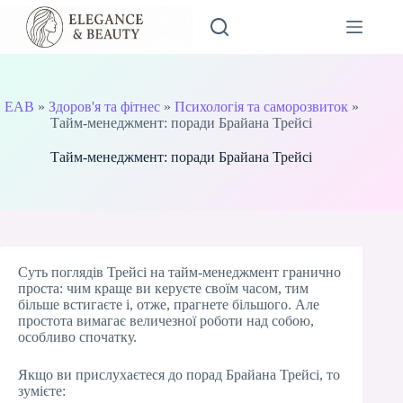
Перейти
до
вмісту
EAB
»
Здоров'я та фітнес
»
Психологія та саморозвиток
»
Тайм-менеджмент: поради Брайана Трейсі
Тайм-менеджмент: поради Брайана Трейсі
Суть поглядів Трейсі на тайм-менеджмент гранично
проста: чим краще ви керуєте своїм часом, тим
більше встигаєте і, отже, прагнете більшого. Але
простота вимагає величезної роботи над собою,
особливо спочатку.
Якщо ви прислухаєтеся до порад Брайана Трейсі, то
зумієте: