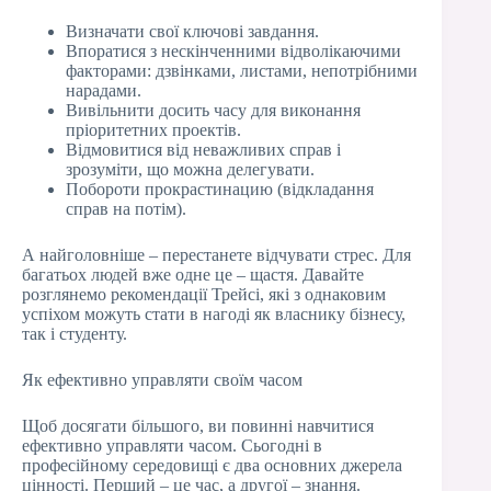
Визначати свої ключові завдання.
Впоратися з нескінченними відволікаючими
факторами: дзвінками, листами, непотрібними
нарадами.
Вивільнити досить часу для виконання
пріоритетних проектів.
Відмовитися від неважливих справ і
зрозуміти, що можна делегувати.
Побороти прокрастинацию (відкладання
справ на потім).
А найголовніше – перестанете відчувати стрес. Для
багатьох людей вже одне це – щастя. Давайте
розглянемо рекомендації Трейсі, які з однаковим
успіхом можуть стати в нагоді як власнику бізнесу,
так і студенту.
Як ефективно управляти своїм часом
Щоб досягати більшого, ви повинні навчитися
ефективно управляти часом. Сьогодні в
професійному середовищі є два основних джерела
цінності. Перший – це час, а другої – знання.