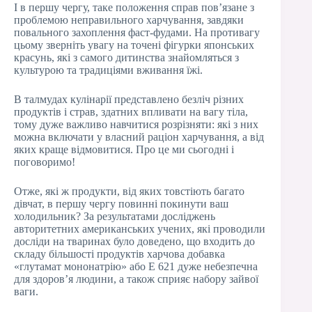
І в першу чергу, таке положення справ пов’язане з
проблемою неправильного харчування, завдяки
повального захоплення фаст-фудами. На противагу
цьому зверніть увагу на точені фігурки японських
красунь, які з самого дитинства знайомляться з
культурою та традиціями вживання їжі.
В талмудах кулінарії представлено безліч різних
продуктів і страв, здатних впливати на вагу тіла,
тому дуже важливо навчитися розрізняти: які з них
можна включати у власний раціон харчування, а від
яких краще відмовитися. Про це ми сьогодні і
поговоримо!
Отже, які ж продукти, від яких товстіють багато
дівчат, в першу чергу повинні покинути ваш
холодильник? За результатами досліджень
авторитетних американських учених, які проводили
досліди на тваринах було доведено, що входить до
складу більшості продуктів харчова добавка
«глутамат мононатрію» або Е 621 дуже небезпечна
для здоров’я людини, а також сприяє набору зайвої
ваги.