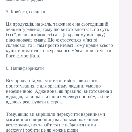
5. Ковбаса, сосиски
Ця продукція, на жаль, також не є на сьогоднішній
день натуральної, тому що виготовляється, по суті,
із сої, великої кількості сала (в кращому випадку) і
підсилювачів смаку. Що ж стосується м’ясної
складової, то її там просто немає! Тому краще всього
купити шматочок натурального м’яса і приготувати
його самостійно.
6. Напівфабрикати
Вся продукція, яка має властивість швидкого
приготування, є для організму людини умовно
небезпечною. Адже вона, як правило, виготовлена з
відходів, залишків та інших «невкусностей», які не
вдалося реалізувати в строк.
Тому, якщо ви вирішили перекусити варениками
магазинного виробництва або замороженими
котлетками, постарайтеся не наїдатися ними
досхочу і робити це як можна рідше.