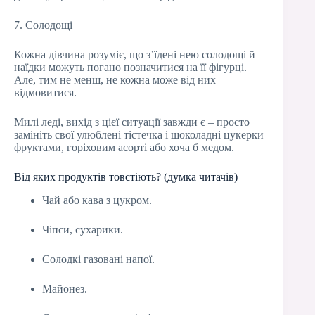
7. Солодощі
Кожна дівчина розуміє, що з’їдені нею солодощі й
наїдки можуть погано позначитися на її фігурці.
Але, тим не менш, не кожна може від них
відмовитися.
Милі леді, вихід з цієї ситуації завжди є – просто
замініть свої улюблені тістечка і шоколадні цукерки
фруктами, горіховим асорті або хоча б медом.
Від яких продуктів товстіють? (думка читачів)
Чай або кава з цукром.
Чіпси, сухарики.
Солодкі газовані напої.
Майонез.