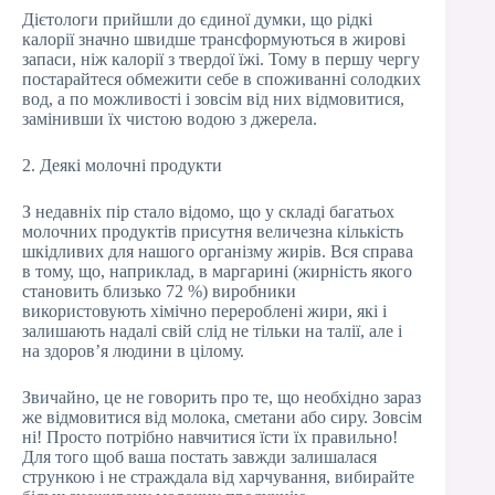
Дієтологи прийшли до єдиної думки, що рідкі
калорії значно швидше трансформуються в жирові
запаси, ніж калорії з твердої їжі. Тому в першу чергу
постарайтеся обмежити себе в споживанні солодких
вод, а по можливості і зовсім від них відмовитися,
замінивши їх чистою водою з джерела.
2. Деякі молочні продукти
З недавніх пір стало відомо, що у складі багатьох
молочних продуктів присутня величезна кількість
шкідливих для нашого організму жирів. Вся справа
в тому, що, наприклад, в маргарині (жирність якого
становить близько 72 %) виробники
використовують хімічно перероблені жири, які і
залишають надалі свій слід не тільки на талії, але і
на здоров’я людини в цілому.
Звичайно, це не говорить про те, що необхідно зараз
же відмовитися від молока, сметани або сиру. Зовсім
ні! Просто потрібно навчитися їсти їх правильно!
Для того щоб ваша постать завжди залишалася
стрункою і не страждала від харчування, вибирайте