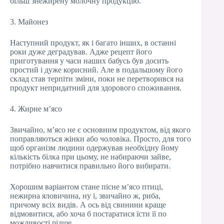
більш знежирену молочну продукцію.
3. Майонез
Наступний продукт, як і багато інших, в останні
роки дуже деградував. Адже рецепт його
приготування у часи наших бабусь був досить
простий і дуже корисний. Але в подальшому його
склад став терпіти зміни, поки не перетворився на
продукт непридатний для здорового споживання.
4. Жирне м’ясо
Звичайно, м’ясо не є основним продуктом, від якого
поправляються жінки або чоловіка. Просто, для того
щоб організм людини одержував необхідну йому
кількість білка при цьому, не набираючи зайве,
потрібно навчитися правильно його вибирати.
Хорошим варіантом стане пісне м’ясо птиці,
нежирна яловичина, ну і, звичайно ж, риба,
причому всіх видів. А ось від свинини краще
відмовитися, або хоча б постаратися їсти її по
можливості рідше.