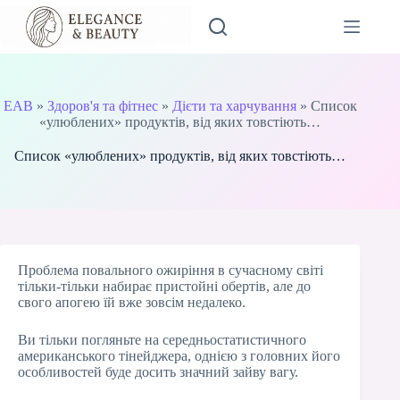
Перейти
до
вмісту
EAB
»
Здоров'я та фітнес
»
Дієти та харчування
»
Список
«улюблених» продуктів, від яких товстіють…
Список «улюблених» продуктів, від яких товстіють…
Проблема повального ожиріння в сучасному світі
тільки-тільки набирає пристойні обертів, але до
свого апогею їй вже зовсім недалеко.
Ви тільки погляньте на середньостатистичного
американського тінейджера, однією з головних його
особливостей буде досить значний зайву вагу.