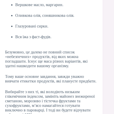
Вершкове масло, маргарин.
Оливкова олія, соняшникова олія.
Глазуровані сирки.
Вся їжа з фаст-фудів.
Безумовно, це далеко не повний список
«небезпечних» продуктів, від яких можна
погладшати. Існує ще маса різних варіантів, які
здатні нашкодити вашому організму.
Тому ваше основне завдання, завжди уважно
вивчати етикетки продуктів, які плануєте придбати.
Вибирайте з них ті, які володіють низьким
глікемічним індексом, замініть майонез знежиреної
сметаною, морозиво і тістечка фруктами та
сухофруктами, м’ясо намагайтеся готувати
виключно в пароварці. І тоді ви будете відчувати