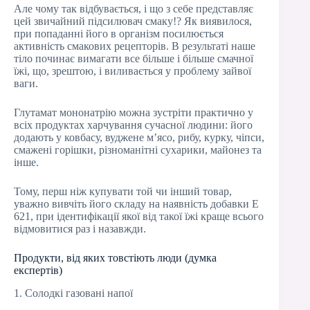
Але чому так відбувається, і що з себе представляє
цей звичайний підсилювач смаку!? Як виявилося,
при попаданні його в організм посилюється
активність смакових рецепторів. В результаті наше
тіло починає вимагати все більше і більше смачної
їжі, що, зрештою, і виливається у проблему зайвої
ваги.
Глутамат мононатрію можна зустріти практично у
всіх продуктах харчування сучасної людини: його
додають у ковбасу, вуджене м’ясо, рибу, курку, чіпси,
смажені горішки, різноманітні сухарики, майонез та
інше.
Тому, перш ніж купувати той чи інший товар,
уважно вивчіть його складу на наявність добавки Е
621, при ідентифікації якої від такої їжі краще всього
відмовитися раз і назавжди.
Продукти, від яких товстіють люди (думка
експертів)
1. Солодкі газовані напої