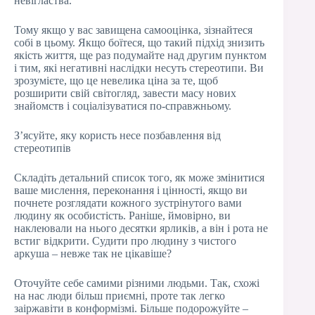
невігластва.
Тому якщо у вас завищена самооцінка, зізнайтеся
собі в цьому. Якщо боїтеся, що такий підхід знизить
якість життя, ще раз подумайте над другим пунктом
і тим, які негативні наслідки несуть стереотипи. Ви
зрозумієте, що це невелика ціна за те, щоб
розширити свій світогляд, завести масу нових
знайомств і соціалізуватися по-справжньому.
З’ясуйте, яку користь несе позбавлення від
стереотипів
Складіть детальний список того, як може змінитися
ваше мислення, переконання і цінності, якщо ви
почнете розглядати кожного зустрінутого вами
людину як особистість. Раніше, ймовірно, ви
наклеювали на нього десятки ярликів, а він і рота не
встиг відкрити. Судити про людину з чистого
аркуша – невже так не цікавіше?
Оточуйте себе самими різними людьми. Так, схожі
на нас люди більш приємні, проте так легко
заіржавіти в конформізмі. Більше подорожуйте –