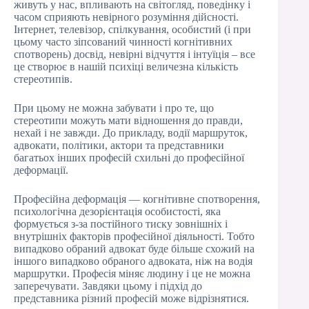
живуть у нас, впливають на світогляд, поведінку і
часом сприяють невірного розуміння дійсності.
Інтернет, телевізор, спілкування, особистий (і при
цьому часто зіпсований чинності когнітивних
спотворень) досвід, невірні відчуття і інтуїція – все
це створює в нашій психіці величезна кількість
стереотипів.
При цьому не можна забувати і про те, що
стереотипи можуть мати відношення до правди,
нехай і не завжди. До прикладу, водії маршруток,
адвокати, політики, актори та представники
багатьох інших професій схильні до професійної
деформації.
Професійна деформація — когнітивне спотворення,
психологічна дезорієнтація особистості, яка
формується з-за постійного тиску зовнішніх і
внутрішніх факторів професійної діяльності. Тобто
випадково обраний адвокат буде більше схожий на
іншого випадково обраного адвоката, ніж на водія
маршрутки. Професія міняє людину і це не можна
заперечувати. Завдяки цьому і підхід до
представника різний професій може відрізнятися.