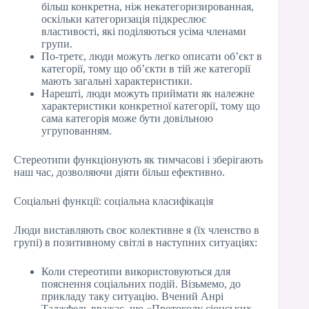
більш конкретна, ніж некатегоризированная,
оскільки категоризація підкреслює
властивості, які поділяються усіма членами
групи.
По-третє, люди можуть легко описати об’єкт в
категорії, тому що об’єкти в тій же категорії
мають загальні характеристики.
Нарешті, люди можуть приймати як належне
характеристики конкретної категорії, тому що
сама категорія може бути довільною
угрупованням.
Стереотипи функціонують як тимчасові і зберігають
наш час, дозволяючи діяти більш ефективно.
Соціальні функції: соціальна класифікація
Люди виставляють своє колективне я (їх членство в
групі) в позитивному світлі в наступних ситуаціях:
Коли стереотипи використовуються для
пояснення соціальних подій. Візьмемо, до
прикладу таку ситуацію. Вчений Анрі
Таджфель вважає, що «Протоколу сіонських