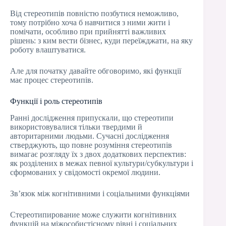
Від стереотипів повністю позбутися неможливо,
тому потрібно хоча б навчитися з ними жити і
помічати, особливо при прийнятті важливих
рішень: з ким вести бізнес, куди переїжджати, на яку
роботу влаштуватися.
Але для початку давайте обговоримо, які функції
має процес стереотипів.
Функції і роль стереотипів
Ранні дослідження припускали, що стереотипи
використовувалися тільки твердими й
авторитарними людьми. Сучасні дослідження
стверджують, що повне розуміння стереотипів
вимагає розгляду їх з двох додаткових перспектив:
як розділених в межах певної культури/субкультури і
сформованих у свідомості окремої людини.
Зв’язок між когнітивними і соціальними функціями
Стереотипирование може служити когнітивних
функцій на міжособистісному рівні і соціальних