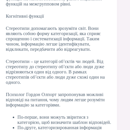
функцій на межгрупповом рівні.
Когнітивні функції
Стереотипи допомагають зрозуміти світ. Вони
являють собою форму категоризації, яка сприяє
спрощенню і систематизації інформації. Таким
чином, інформацію легше ідентифікувати,
відкликати, передбачити або відреагувати.
Стереотипи – це категорії об’єктів чи людей. Від
стереотипу до стереотипу об’єкти або люди дуже
відрізняються один від одного. В рамках
стереотипів об’єкти або люди дуже схожі один на
одного.
Психолог Гордон Олпорт запропонував можливі
відповіді на питання, чому людям легше розуміти
інформацію за категоріями.
По-перше, вони можуть звіритися з
категорією, щоб визначити шаблон відповідей.
По-друге, категоризированная інформація