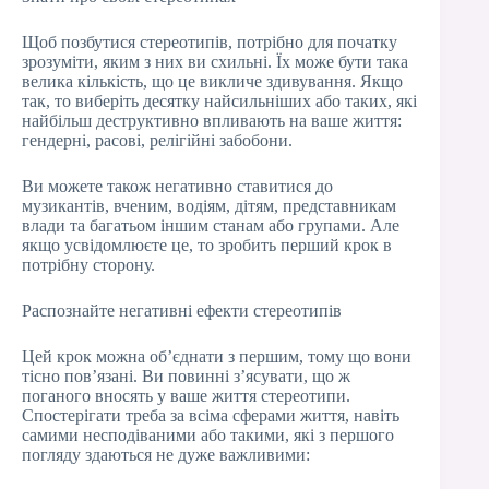
Щоб позбутися стереотипів, потрібно для початку
зрозуміти, яким з них ви схильні. Їх може бути така
велика кількість, що це викличе здивування. Якщо
так, то виберіть десятку найсильніших або таких, які
найбільш деструктивно впливають на ваше життя:
гендерні, расові, релігійні забобони.
Ви можете також негативно ставитися до
музикантів, вченим, водіям, дітям, представникам
влади та багатьом іншим станам або групами. Але
якщо усвідомлюєте це, то зробить перший крок в
потрібну сторону.
Распознайте негативні ефекти стереотипів
Цей крок можна об’єднати з першим, тому що вони
тісно пов’язані. Ви повинні з’ясувати, що ж
поганого вносять у ваше життя стереотипи.
Спостерігати треба за всіма сферами життя, навіть
самими несподіваними або такими, які з першого
погляду здаються не дуже важливими: