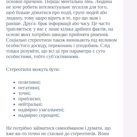
основні причини. Перша: ментальна лінь. Людина
не хоче робити інтелектуальне зусилля для того,
щоб більше дізнатися про події, групі людей або
людину, тому щиро вірить в те, про що знав і
раніше. Друга: брак інформації або часу. Це часто
трапляється: у вас є лише кілька дрібних фактів, на
основі яких потрібно швидко прийняти рішення.
Соціальні стереотипи також виникають під впливом
особистого досвіду, переконань і уподобань. Слід
тільки розуміти, що всі ці три параметри є суто
особистими, тобто суб’єктивними.
Стереотипи можуть бути:
позитивні;
негативні;
точні;
приблизні;
нейтральні;
надмірно узагальнені;
надмірно спрощені;
Не потрібно займатися самообманом і думати, що
вже ви-то точно не схильні до стереотипів. Вони