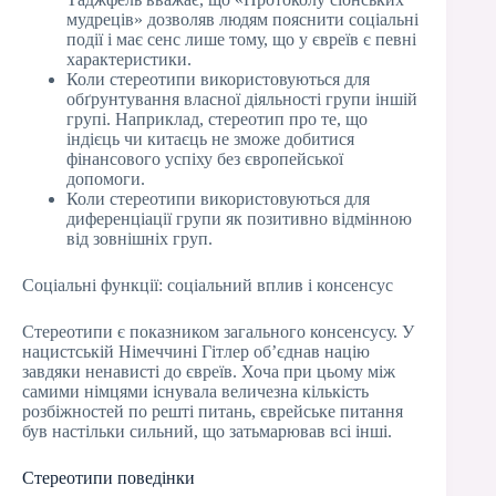
мудреців» дозволяв людям пояснити соціальні
події і має сенс лише тому, що у євреїв є певні
характеристики.
Коли стереотипи використовуються для
обґрунтування власної діяльності групи іншій
групі. Наприклад, стереотип про те, що
індієць чи китаєць не зможе добитися
фінансового успіху без європейської
допомоги.
Коли стереотипи використовуються для
диференціації групи як позитивно відмінною
від зовнішніх груп.
Соціальні функції: соціальний вплив і консенсус
Стереотипи є показником загального консенсусу. У
нацистській Німеччині Гітлер об’єднав націю
завдяки ненависті до євреїв. Хоча при цьому між
самими німцями існувала величезна кількість
розбіжностей по решті питань, єврейське питання
був настільки сильний, що затьмарював всі інші.
Стереотипи поведінки