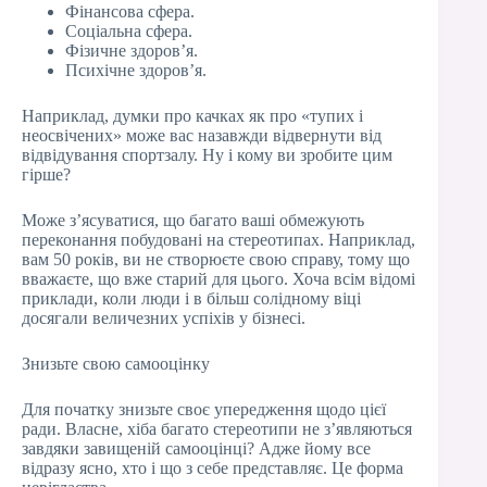
Фінансова сфера.
Соціальна сфера.
Фізичне здоров’я.
Психічне здоров’я.
Наприклад, думки про качках як про «тупих і
неосвічених» може вас назавжди відвернути від
відвідування спортзалу. Ну і кому ви зробите цим
гірше?
Може з’ясуватися, що багато ваші обмежують
переконання побудовані на стереотипах. Наприклад,
вам 50 років, ви не створюєте свою справу, тому що
вважаєте, що вже старий для цього. Хоча всім відомі
приклади, коли люди і в більш солідному віці
досягали величезних успіхів у бізнесі.
Знизьте свою самооцінку
Для початку знизьте своє упередження щодо цієї
ради. Власне, хіба багато стереотипи не з’являються
завдяки завищеній самооцінці? Адже йому все
відразу ясно, хто і що з себе представляє. Це форма