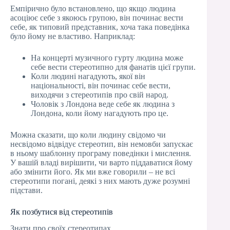
Емпірично було встановлено, що якщо людина
асоціює себе з якоюсь групою, він починає вести
себе, як типовий представник, хоча така поведінка
було йому не властиво. Наприклад:
На концерті музичного гурту людина може
себе вести стереотипно для фанатів цієї групи.
Коли людині нагадують, якої він
національності, він починає себе вести,
виходячи з стереотипів про свій народ.
Чоловік з Лондона веде себе як людина з
Лондона, коли йому нагадують про це.
Можна сказати, що коли людину свідомо чи
несвідомо відвідує стереотип, він немовби запускає
в ньому шаблонну програму поведінки і мислення.
У вашій владі вирішити, чи варто піддаватися йому
або змінити його. Як ми вже говорили – не всі
стереотипи погані, деякі з них мають дуже розумні
підстави.
Як позбутися від стереотипів
Знати про своїх стереотипах