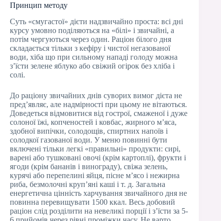
Принцип методу
Суть «смугастої» дієти надзвичайно проста: всі дні
курсу умовно поділяються на «білі» і звичайні, а
потім чергуються через один. Раціон білого дня
складається тільки з кефіру і чистої негазованої
води, хіба що при сильному нападі голоду можна
з’їсти зелене яблуко або свіжий огірок без хліба і
солі.
До раціону звичайних днів суворих вимог дієта не
пред’являє, але надмірності при цьому не вітаються.
Доведеться відмовитися від гострої, смаженої і дуже
солоної їжі, копченостей і ковбас, жирного м’яса,
здобної випічки, солодощів, спиртних напоїв і
солодкої газованої води. У меню повинні бути
включені тільки легкі «правильні» продукти: сирі,
варені або тушковані овочі (крім картоплі), фрукти і
ягоди (крім бананів і винограду), свіжа зелень,
курячі або перепелині яйця, пісне м’ясо і нежирна
риба, безмолочні круп’яні каші і т. д. Загальна
енергетична цінність харчування звичайного дня не
повинна перевищувати 1500 ккал. Весь добовий
раціон слід розділити на невеликі порції і з’їсти за 5-
6 прийомів через рівні проміжки часу. Не варто