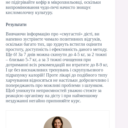
не підігрівайте кефір в мікрохвильовці, оскільки
випромінювання чудо-печі начисто знищує
кисломолочну культуру.
Результати
Вивчаючи інформацію про «смугастої» дієті, ви
напевно зустрінете чимало позитивних відгуків,
оскільки багато тих, що худнуть встигли оцінити
простоту, доступність і ефективність даного методу.
Ще б! За 7 днів можна скинути до 4-5 кг, за 2 тижні
– близько 5-7 кг, а за 3 тижні очищення при
дотриманні всіх рекомендацій ви втратите до 8-9 кг,
І це без виснажливих тренувань і скрупульозного
підрахунку калорій! Проте лікарі до подібного типу
харчування відносяться не настільки доброзичливо і
попереджають про можливі проблеми з шлунком.
Щоб уникнути неприємностей уважно стежте за
реакцією організму на дієту і при найменшому
нездужанні негайно припиняйте курс.