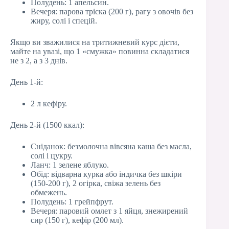
Полудень: 1 апельсин.
Вечеря: парова тріска (200 г), рагу з овочів без
жиру, солі і спецій.
Якщо ви зважилися на тритижневий курс дієти,
майте на увазі, що 1 «смужка» повинна складатися
не з 2, а з 3 днів.
День 1-й:
2 л кефіру.
День 2-й (1500 ккал):
Сніданок: безмолочна вівсяна каша без масла,
солі і цукру.
Ланч: 1 зелене яблуко.
Обід: відварна курка або індичка без шкіри
(150-200 г), 2 огірка, свіжа зелень без
обмежень.
Полудень: 1 грейпфрут.
Вечеря: паровий омлет з 1 яйця, знежирений
сир (150 г), кефір (200 мл).