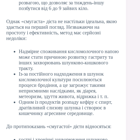
розвагою, що дозволяє за тиждень-іншу
позбутися від 6 до 9 зайвих кіло.
Однак «смугаста» дієта не настільки ідеальна, якою
здається на перший погляд. Незважаючи на
простоту і ефективність, метод має серйозні
недоліки:
Надмірне споживання кисломолочного напою
може стати причиною розвитку гастриту та
інших захворювань шлунково-кишкового
тракту.
Із-за постійного надходження в шлунок
кисломолочної культури посилюються
процеси бродіння, а це загрожує такими
неприємними наслідками, як діарея,
метеоризм, здуття живота, відрижка і т. п.
Одним із продуктів розпаду кефіру є спирт,
дратівливий слизову шлунка і створює в
кишечнику агресивне середовище.
До протипоказань «смугастої» дієти відносяться:
гострі і хронічні захворювання шлунково-