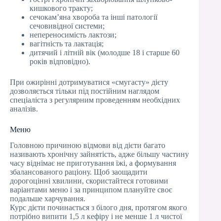
кишкового тракту;
сечокам’яна хвороба та інші патології
сечовивідної системи;
непереносимість лактози;
вагітність та лактація;
дитячий і літній вік (молодше 18 і старше 60
років відповідно).
При ожирінні дотримуватися «смугасту» дієту
дозволяється тільки під постійним наглядом
спеціаліста з регулярним проведенням необхідних
аналізів.
Меню
Головною причиною відмови від дієти багато
називають хронічну зайнятість, адже більшу частину
часу віднімає не приготування їжі, а формування
збалансованого раціону. Щоб заощадити
дорогоцінні хвилини, скористайтеся готовими
варіантами меню і за принципом плануйте своє
подальше харчування.
Курс дієти починається з білого дня, протягом якого
потрібно випити 1,5 л кефіру і не менше 1 л чистої