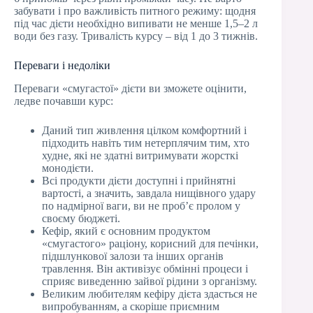
забувати і про важливість питного режиму: щодня
під час дієти необхідно випивати не менше 1,5–2 л
води без газу. Тривалість курсу – від 1 до 3 тижнів.
Переваги і недоліки
Переваги «смугастої» дієти ви зможете оцінити,
ледве почавши курс:
Даний тип живлення цілком комфортний і
підходить навіть тим нетерплячим тим, хто
худне, які не здатні витримувати жорсткі
монодієти.
Всі продукти дієти доступні і прийнятні
вартості, а значить, завдала нищівного удару
по надмірної ваги, ви не проб’є пролом у
своєму бюджеті.
Кефір, який є основним продуктом
«смугастого» раціону, корисний для печінки,
підшлункової залози та інших органів
травлення. Він активізує обмінні процеси і
сприяє виведенню зайвої рідини з організму.
Великим любителям кефіру дієта здасться не
випробуванням, а скоріше приємним