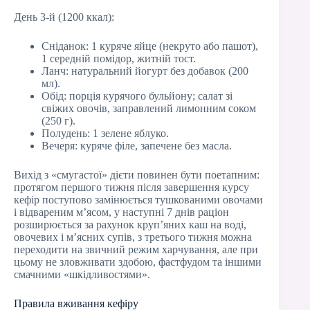
День 3-й (1200 ккал):
Сніданок: 1 куряче яйце (некруто або пашот),
1 середній помідор, житній тост.
Ланч: натуральний йогурт без добавок (200
мл).
Обід: порція курячого бульйону; салат зі
свіжих овочів, заправлений лимонним соком
(250 г).
Полудень: 1 зелене яблуко.
Вечеря: куряче філе, запечене без масла.
Вихід з «смугастої» дієти повинен бути поетапним:
протягом першого тижня після завершення курсу
кефір поступово замінюється тушкованими овочами
і відвареним м’ясом, у наступні 7 днів раціон
розширюється за рахунок круп’яних каш на воді,
овочевих і м’ясних супів, з третього тижня можна
переходити на звичний режим харчування, але при
цьому не зловживати здобою, фастфудом та іншими
смачними «шкідливостями».
Правила вживання кефіру