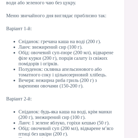
води або зеленого чаю без цукру.
Меню звичайного дня виглядає приблизно так:
Варіант 1-й:
Сніданок: гречана каша на воді (200 г).
Ланч: знежирений сир (100 г).
Обід: овочевий суп-пюре (200 мл), відварене
філе курки (200 г), порція салату із свіжих
помідорів і огірків.
Полуденок: склянка апельсинового або
томатного соку і цільнозерновий хлібець.
Вечеря: нежирна риба гриль (200 г) з
вареними овочами (150-200 г).
Варіант 2-й:
Сніданок: будь-яка каша на воді, крім манки
(200 г), знежирений сир (100 г).
Ланч: 1 зелене яблуко, горіхи кешью (50 г).
Обід: овочевий суп (200 мл), відварене м’ясо
птиці без шкіри (200 г).