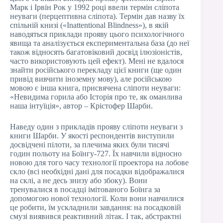
Марк і Ірвін Рок у 1992 році ввели термін сліпота
неуваги (перцептивна сліпота). Термін дав назву їх
спільній книзі («Inattentional Blindness»), в якій
наводяться приклади прояву цього психологічного
явища та аналізується експериментальна база (до неї
також відносять багатовіковий досвід ілюзіоністів,
часто використовують цей ефект). Мені не вдалося
знайти російського перекладу цієї книги (ще один
привід вивчити іноземну мову), але російською
мовою є інша книга, присвячена сліпоти неуваги:
«Невидима горила або Історія про те, як оманлива
наша інтуїція», автор – Крістофер Шарби.
Наведу один з прикладів прояву сліпоти неуваги з
книги Шарби. У якості респондентів виступили
досвідчені пілоти, за плечима яких були тисячі
годин польоту на Боїнгу-727. Їх навчили відносно
новою для того часу технології проектора на лобове
скло (всі необхідні дані для посадки відображалися
на склі, а не десь знизу або збоку). Вони
тренувалися в посадці імітованого Боїнга за
допомогою нової технології. Коли вони навчилися
це робити, їм ускладнили завдання: на посадковій
смузі виявився реактивний літак. І так, абстрактні