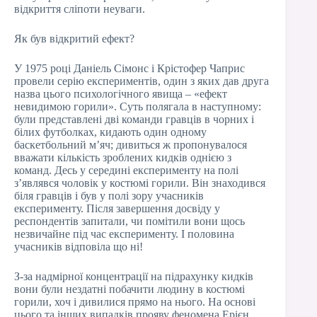
відкриття сліпоти неуваги.
Як був відкритий ефект?
У 1975 році Даніель Сімонс і Крістофер Чаприс
провели серію експериментів, один з яких дав друга
назва цього психологічного явища – «ефект
невидимою горили». Суть полягала в наступному:
були представлені дві команди гравців в чорних і
білих футболках, кидають один одному
баскетбольний м’яч; дивиться ж пропонувалося
вважати кількість зроблених кидків однією з
команд. Десь у середині експерименту на полі
з’являвся чоловік у костюмі горили. Він знаходився
біля гравців і був у полі зору учасників
експерименту. Після завершення досвіду у
респондентів запитали, чи помітили вони щось
незвичайне під час експерименту. І половина
учасників відповіла що ні!
З-за надмірної концентрації на підрахунку кидків
вони були нездатні побачити людину в костюмі
горили, хоч і дивилися прямо на нього. На основі
цього та інших випадків прояву феномена Ерієн