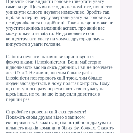
Привчіть себе виділяти головне і звертати увагу
саме на це. Щось ви все одно не помітите, повністю
уникнути сліпоти неуваги неможливо. Зробіть так,
щоб ви в першу чергу звертали увагу на головне, а
не відволікалися на дрібниці. Також це допоможе не
упустити якийсь важливий аспект, про який вас
можуть змусити забути. Не дозволяйте собі
концентрувати увагу на чомусь другорядному –
випустите з уваги головне.
Сліпота неуваги активно використовується
фокусниками і ілюзіоністами. Вони майстерно
відволікають вас на якісь дрібниці, і ви не помічаєте
деякі їх дії. Не дивно, що чим більше разів
ілюзіоністи повторюють свій трюк, тим більше
людей здогадується, в чому полягає хитрість. Тому
що наступного разу перемикають свою увагу на
щось інше, не те, на що їх змусили дивитися в
перший раз.
Спробуйте провести свій експеримент!
Покажіть своїм друзям відео з записом
експерименту. Скажіть, що їм потрібно підрахувати
кількість кидків команди в білих футболках. Скажіть