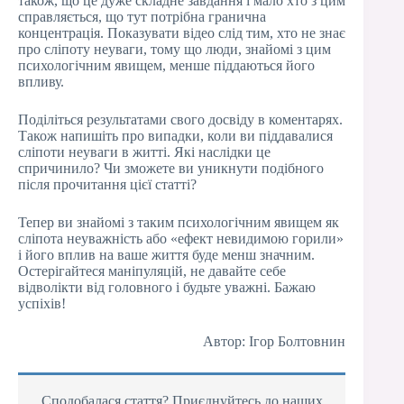
також, що це дуже складне завдання і мало хто з цим
справляється, що тут потрібна гранична
концентрація. Показувати відео слід тим, хто не знає
про сліпоту неуваги, тому що люди, знайомі з цим
психологічним явищем, менше піддаються його
впливу.
Поділіться результатами свого досвіду в коментарях.
Також напишіть про випадки, коли ви піддавалися
сліпоти неуваги в житті. Які наслідки це
спричинило? Чи зможете ви уникнути подібного
після прочитання цієї статті?
Тепер ви знайомі з таким психологічним явищем як
сліпота неуважність або «ефект невидимою горили»
і його вплив на ваше життя буде менш значним.
Остерігайтеся маніпуляцій, не давайте себе
відволікти від головного і будьте уважні. Бажаю
успіхів!
Автор: Ігор Болтовнин
Сподобалася стаття? Приєднуйтесь до наших