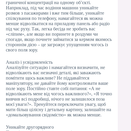
граничної концентрації на одному об’єкті.
Наприклад, під час водіння машини уникайте
розмов з пасажирами і вже тим більше, уникайте
спілкування по телефону, намагайтеся як можна
менше відволікатися на приладову панель або радіо
під час руху. Так, легка бесіда не зробить вас
«сліпим», але якщо ви поринете в роздуми чи
спогади, якщо почнете займатися за кермом якимось
стороннім дією – це загрожує упущенням чогось із
свого поля зору.
Аналіз і усвідомленість
Аналізуйте ситуацію і намагайтеся визначити, не
відволікають вас незначні деталі, які заважають
помітити щось важливе? Не піддавайтеся
маніпулятору, не давайте йому контролювати ваше
поле зору. Постійно ставте собі питання: «А не
відволікають мене від чогось важливого?», «Я точно
вивчив всі подробиці, нічого не залишилося поза
моєї уваги?». Тренуйтеся переключати увагу, щоб
мати більш цілісну і детальну картину, залишайте на
«домальовування свідомістю» як можна менше.
Уникайте другорядного