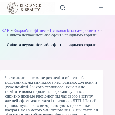
Перейти
до
вмісту
EAB
»
Здоров'я та фітнес
»
Психологія та саморозвиток
»
Сліпота неуважність або ефект невидимою горили
Сліпота неуважність або ефект невидимою горили
Часто людина не може розгледіти об’єкти або
подразники, які виникають несподівано, хоч вони й
дуже помітні. І нічого страшного, якщо ви не
помітите поява горили на відеозапису чи вас
спритно проведе ілюзіоніст під час свого виступу,
але цей ефект може стати і причиною ДТП. Ще цей
прийом дуже часто використовують грабіжники,
шахраї і ЗМІ з метою маніпулювання. У цій статті ви
дізнаєтеся, що собою являє ефект горили, чим він