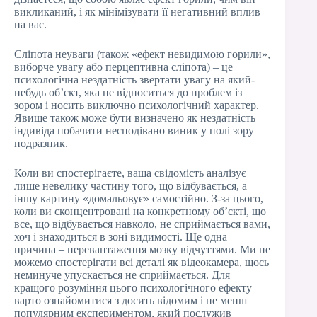
викликаний, і як мінімізувати її негативний вплив
на вас.
Сліпота неуваги (також «ефект невидимою горили»,
виборче увагу або перцептивна сліпота) – це
психологічна нездатність звертати увагу на який-
небудь об’єкт, яка не відноситься до проблем із
зором і носить виключно психологічний характер.
Явище також може бути визначено як нездатність
індивіда побачити несподівано виник у полі зору
подразник.
Коли ви спостерігаєте, ваша свідомість аналізує
лише невелику частину того, що відбувається, а
іншу картину «домальовує» самостійно. З-за цього,
коли ви сконцентровані на конкретному об’єкті, що
все, що відбувається навколо, не сприймається вами,
хоч і знаходиться в зоні видимості. Ще одна
причина – перевантаження мозку відчуттями. Ми не
можемо спостерігати всі деталі як відеокамера, щось
неминуче упускається не сприймається. Для
кращого розуміння цього психологічного ефекту
варто ознайомитися з досить відомим і не менш
популярним експериментом, який послужив