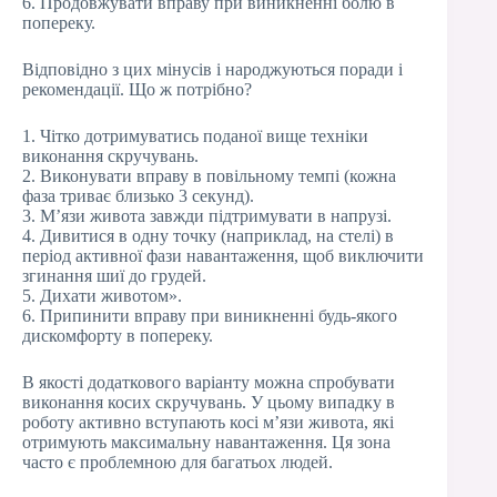
6. Продовжувати вправу при виникненні болю в
попереку.
Відповідно з цих мінусів і народжуються поради і
рекомендації. Що ж потрібно?
1. Чітко дотримуватись поданої вище техніки
виконання скручувань.
2. Виконувати вправу в повільному темпі (кожна
фаза триває близько 3 секунд).
3. М’язи живота завжди підтримувати в напрузі.
4. Дивитися в одну точку (наприклад, на стелі) в
період активної фази навантаження, щоб виключити
згинання шиї до грудей.
5. Дихати животом».
6. Припинити вправу при виникненні будь-якого
дискомфорту в попереку.
В якості додаткового варіанту можна спробувати
виконання косих скручувань. У цьому випадку в
роботу активно вступають косі м’язи живота, які
отримують максимальну навантаження. Ця зона
часто є проблемною для багатьох людей.