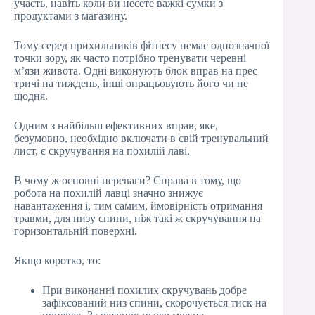
участь, навіть коли ви несете важкі сумки з
продуктами з магазину.
Тому серед прихильників фітнесу немає однозначної
точки зору, як часто потрібно тренувати черевні
м’язи живота. Одні виконують блок вправ на прес
тричі на тиждень, інші опрацьовують його чи не
щодня.
Одним з найбільш ефективних вправ, яке,
безумовно, необхідно включати в свій тренувальний
лист, є скручування на похилій лаві.
В чому ж основні переваги? Справа в тому, що
робота на похилій лавці значно знижує
навантаження і, тим самим, ймовірність отримання
травми, для низу спини, ніж такі ж скручування на
горизонтальній поверхні.
Якщо коротко, то:
При виконанні похилих скручувань добре
зафіксований низ спини, скорочується тиск на