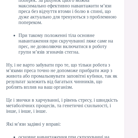
поперек. За рахунок цього можна
максимально ефективно навантажити м’язи
преса без відчуття втоми і болю в спині, що
дуже актуально для тренуються з проблемною
попереком.
При такому положенні тіла основне
навантаження при скручуванні ляже саме на
прес, не дозволяючи включатися в роботу
групи м’язів згиначів стегна.
Ну, і не варто забувати про те, що тільки робота з
м’язами преса точно не допоможе прибрати жир з
живота або промальовувати заповітні кубики, так як
результат залежить від багатьох чинників, що
роблять вплив на ваш організм.
Це і звички в харчуванні, і рівень стресу, і швидкість
метаболічних процесів, та генетичні схильності, і
інше, і інше, і інше.
Які м’язи задіяні у вправі:
основне навантаження при скручуванні на