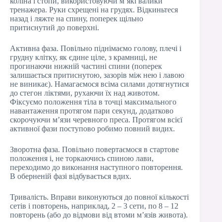
коліна і стопи, використовуючи м’які валики
тренажера. Руки схрещені на грудях. Відкиньтеся
назад і ляжте на спину, поперек щільно
притиснутий до поверхні.
Активна фаза. Повільно піднімаємо голову, плечі і
грудну клітку, як єдине ціле, з крамниці, не
прогинаючи нижній частині спини (поперек
залишається притиснутою, зазорів між нею і лавою
не виникає). Намагаємося всіма силами дотягнутися
до стегон ліктями, рухаючи їх над животом.
Фіксуємо положення тіла в точці максимального
навантаження протягом пари секунд, додатково
скорочуючи м’язи черевного преса. Протягом всієї
активної фази поступово робимо повний видих.
Зворотна фаза. Повільно повертаємося в стартове
положення і, не торкаючись спиною лави,
переходимо до виконання наступного повторення.
В оберненій фазі відбувається вдих.
Тривалість. Вправи виконуються до повної кількості
сетів і повторень, наприклад, 2 – 3 сети, по 8 – 12
повторень (або до відмови від втоми м’язів живота).