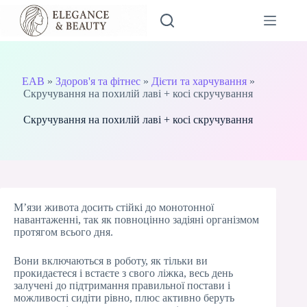
Перейти
до
вмісту
EAB
»
Здоров'я та фітнес
»
Дієти та харчування
»
Скручування на похилій лаві + косі скручування
Скручування на похилій лаві + косі скручування
М’язи живота досить стійкі до монотонної
навантаженні, так як повноцінно задіяні організмом
протягом всього дня.
Вони включаються в роботу, як тільки ви
прокидаєтеся і встаєте з свого ліжка, весь день
залучені до підтримання правильної постави і
можливості сидіти рівно, плюс активно беруть