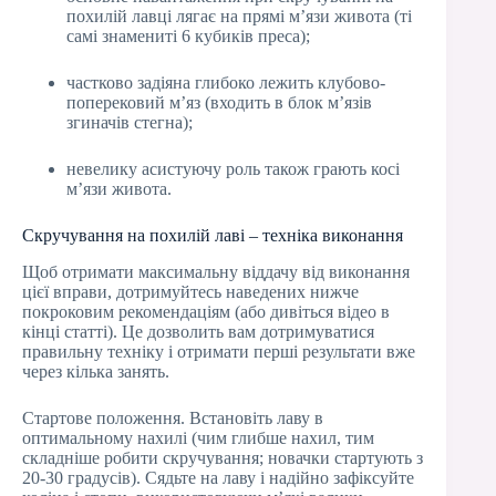
похилій лавці лягає на прямі м’язи живота (ті
самі знамениті 6 кубиків преса);
частково задіяна глибоко лежить клубово-
поперековий м’яз (входить в блок м’язів
згиначів стегна);
невелику асистуючу роль також грають косі
м’язи живота.
Скручування на похилій лаві – техніка виконання
Щоб отримати максимальну віддачу від виконання
цієї вправи, дотримуйтесь наведених нижче
покроковим рекомендаціям (або дивіться відео в
кінці статті). Це дозволить вам дотримуватися
правильну техніку і отримати перші результати вже
через кілька занять.
Стартове положення. Встановіть лаву в
оптимальному нахилі (чим глибше нахил, тим
складніше робити скручування; новачки стартують з
20-30 градусів). Сядьте на лаву і надійно зафіксуйте