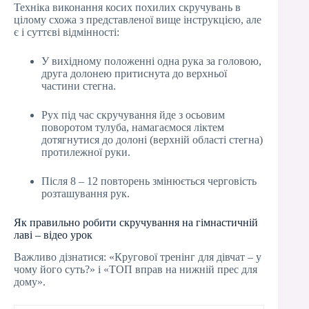
Техніка виконання косих похилих скручувань в
цілому схожа з представленої вище інструкцією, але
є і суттєві відмінності:
У вихідному положенні одна рука за головою,
друга долонею притиснута до верхньої
частини стегна.
Рух під час скручування йде з осьовим
поворотом тулуба, намагаємося ліктем
дотягнутися до долоні (верхній області стегна)
протилежної руки.
Після 8 – 12 повторень змінюється черговість
розташування рук.
Як правильно робити скручування на гімнастичній
лаві – відео урок
Важливо дізнатися: «Кругової тренінг для дівчат – у
чому його суть?» і «ТОП вправ на нижній прес для
дому».