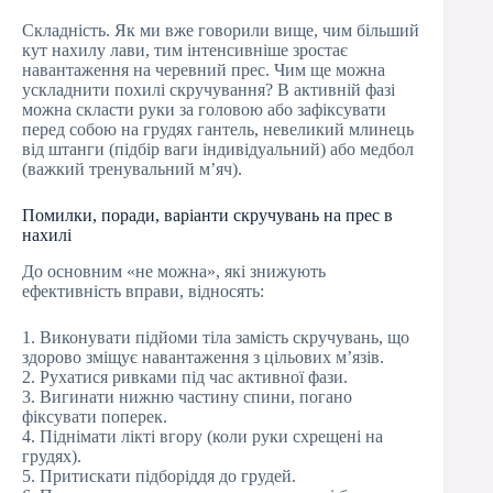
Складність. Як ми вже говорили вище, чим більший
кут нахилу лави, тим інтенсивніше зростає
навантаження на черевний прес. Чим ще можна
ускладнити похилі скручування? В активній фазі
можна скласти руки за головою або зафіксувати
перед собою на грудях гантель, невеликий млинець
від штанги (підбір ваги індивідуальний) або медбол
(важкий тренувальний м’яч).
Помилки, поради, варіанти скручувань на прес в
нахилі
До основним «не можна», які знижують
ефективність вправи, відносять:
1. Виконувати підйоми тіла замість скручувань, що
здорово зміщує навантаження з цільових м’язів.
2. Рухатися ривками під час активної фази.
3. Вигинати нижню частину спини, погано
фіксувати поперек.
4. Піднімати лікті вгору (коли руки схрещені на
грудях).
5. Притискати підборіддя до грудей.