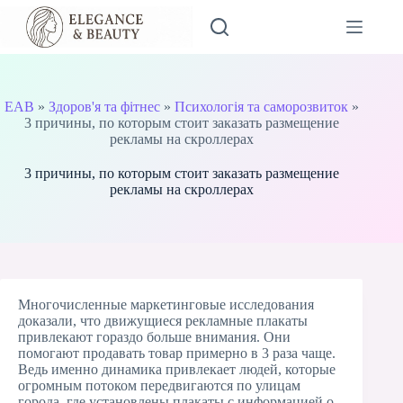
Перейти
до
вмісту
EAB
»
Здоров'я та фітнес
»
Психологія та саморозвиток
»
3 причины, по которым стоит заказать размещение
рекламы на скроллерах
3 причины, по которым стоит заказать размещение
рекламы на скроллерах
Многочисленные маркетинговые исследования
доказали, что движущиеся рекламные плакаты
привлекают гораздо больше внимания. Они
помогают продавать товар примерно в 3 раза чаще.
Ведь именно динамика привлекает людей, которые
огромным потоком передвигаются по улицам
города, где установлены плакаты с информацией о