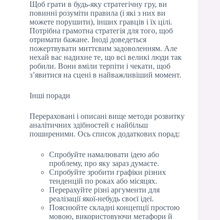
Щоб грати в будь-яку стратегічну гру, ви
повинні розуміти правила (і які з них ви
можете порушити), інших гравців і їх цілі.
Потрібна грамотна стратегія для того, щоб
отримати бажане. Іноді доведеться
пожертвувати миттєвим задоволенням. Але
нехай вас надихне те, що всі великі люди так
робили. Вони вміли терпіти і чекати, щоб
з’явитися на сцені в найважливіший момент.
Інші поради
Перераховані і описані вище методи розвитку
аналітичних здібностей є найбільш
поширеними. Ось список додаткових порад:
Спробуйте намалювати ідею або
проблему, про яку зараз думаєте.
Спробуйте зробити графіки різних
тенденцій по роках або місяцях.
Перерахуйте різні аргументи для
реалізації якої-небудь своєї ідеї.
Пояснюйте складні концепції простою
мовою, використовуючи метафори й