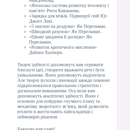
Макдональд.
«Японська система розвитку інтелекту і
пам’яті» Рюта Кавашима.
«Зарядка для мізків. Підвищуй свій IQ»
Джоел Леві.
«5 хвилин на роздуми» Ян Перельман.
«Швидкий рахунок» Ян Перельман.
«Цікаві завдання й досвіди» Ян
Перельман.
«Розвиток критичного мислення»
Дайана Халперн.
Творчі здібності допоможуть вам отримати
блискучі ідеї, створити вражаючі речі і бути
унікальними. Вони допоможуть виділитися.
Але творчі зусилля і інновації завжди повинні
підкріплюватися правильною стратегією і
досконалим виконанням. Ось коли вам
допоможуть аналітичні здібності. Вони є
основою для побудови гнучкого плану та
механізму зворотного зв’язку, який дозволить
втілити в життя навіть найскладніші і
неймовірні рішення.
Бажаємо вам удачі!