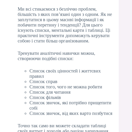
Ми всі стикаємося з безліччю проблем,
більшість з яких пов’язані один з одним. Як не
заплутатися в цьому масиві інформації і як
побачити перетину і тенденції? Для цього
існують списки, ментальні карти і таблиці. Ці
практичні інструменти допоможуть керувати
собою і стати більш організованим.
Тренувати аналітичні навички можна,
створюючи подібні списки:
Список своїх цінностей і життєвих
правил
Список справ
Список того, чого не можна робити
Список для читання
Список фільмів
Список звичок, які потрібно прищепити
собі
Список звичок, від яких варто позбутися
Точно так само ви можете складати таблиці
своїх витрат і доходів або раціон харчування.