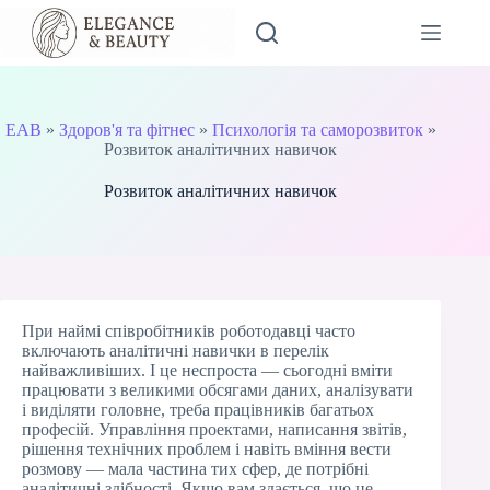
Перейти
до
вмісту
EAB
»
Здоров'я та фітнес
»
Психологія та саморозвиток
»
Розвиток аналітичних навичок
Розвиток аналітичних навичок
При наймі співробітників роботодавці часто
включають аналітичні навички в перелік
найважливіших. І це неспроста — сьогодні вміти
працювати з великими обсягами даних, аналізувати
і виділяти головне, треба працівників багатьох
професій. Управління проектами, написання звітів,
рішення технічних проблем і навіть вміння вести
розмову — мала частина тих сфер, де потрібні
аналітичні здібності. Якщо вам здається, що це