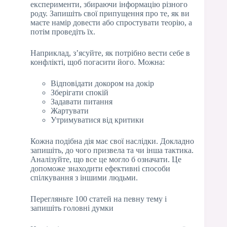
експерименти, збираючи інформацію різного
роду. Запишіть свої припущення про те, як ви
маєте намір довести або спростувати теорію, а
потім проведіть їх.
Наприклад, з’ясуйте, як потрібно вести себе в
конфлікті, щоб погасити його. Можна:
Відповідати докором на докір
Зберігати спокій
Задавати питання
Жартувати
Утримуватися від критики
Кожна подібна дія має свої наслідки. Докладно
запишіть, до чого призвела та чи інша тактика.
Аналізуйте, що все це могло б означати. Це
допоможе знаходити ефективні способи
спілкування з іншими людьми.
Перегляньте 100 статей на певну тему і
запишіть головні думки