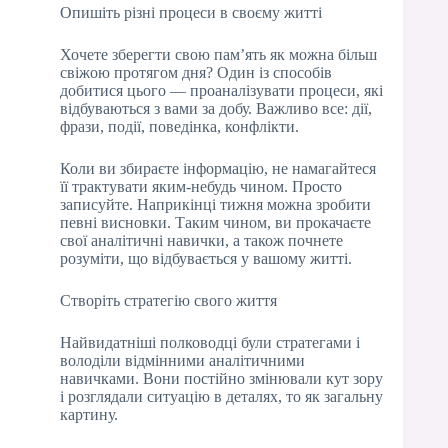
Опишіть різні процеси в своєму житті
Хочете зберегти свою пам’ять як можна більш
свіжою протягом дня? Один із способів
добитися цього — проаналізувати процеси, які
відбуваються з вами за добу. Важливо все: дії,
фрази, події, поведінка, конфлікти.
Коли ви збираєте інформацію, не намагайтеся
її трактувати яким-небудь чином. Просто
записуйте. Наприкінці тижня можна зробити
певні висновки. Таким чином, ви прокачаєте
свої аналітичні навички, а також почнете
розуміти, що відбувається у вашому житті.
Створіть стратегію свого життя
Найвидатніші полководці були стратегами і
володіли відмінними аналітичними
навичками. Вони постійно змінювали кут зору
і розглядали ситуацію в деталях, то як загальну
картину.