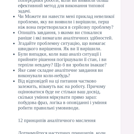
попередньої роботи, коли ви виявили більш
ефективний метод для виконання типової
задачі.
Чи Можете ви навести мені приклад невеликої
проблеми, яку ви виявили і вирішили, перш
ніж вона перетворилася в серйозну проблему?
Опишіть завдання, з якими ви стикалися
раніше і які вимагали аналітичних здібностей.
Згадайте проблемну ситуацію, що вимагає
швидкого вирішення. Як ви її вирішили.
Були випадки, коли ваш аналіз ситуації і
прийняте рішення погіршували її стан, і ви
терпіли невдачу? Що б ви зробили інакше?
Яке саме складне аналітичне завдання ви
виконували коли-небудь?
Від відповідей на ці питання частково
залежить, візьмуть вас на роботу. Причому
оцінюватися буде не стільки ваш досвід,
скільки уміння міркувати прямо зараз:
побудова фраз, логіка в оповіданні і уміння
робити правильні умовиводи.
12 принципів аналітичного мислення
Дотримуйтеся наступних принципів, коли