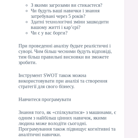
З якими загрозами ви стикаєтеся?
Чи будуть ваші навички і знання
затребувані через 5 років?
Здатні технологічні зміни зашкодити
вашому житті і кар’єрі?
Чи є у вас борги?
При проведенні аналізу будьте реалістичні і
суворі. Чим більш чесними будуть відповіді,
тим більш правильні висновки ви зможете
зробити.
Інструмент SWOT також можна
використовувати при аналізі та створення
стратегії для свого бізнесу.
Навчитеся програмувати
Знання того, як «спілкуватися» з машинами, є
одним з найбільш цінних навичок, якими
людина може володіти сьогодні.
Програмування також підвищує когнітивні та
аналітичні навички.