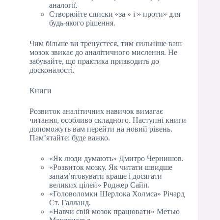
аналогії.
Створюйте списки «за » і » проти» для
будь-якого рішення.
Чим більше ви тренуєтеся, тим сильніше ваш
мозок звикає до аналітичного мислення. Не
забувайте, що практика призводить до
досконалості.
Книги
Розвиток аналітичних навичок вимагає
читання, особливо складного. Наступні книги
допоможуть вам перейти на новий рівень.
Пам’ятайте: буде важко.
«Як люди думають» Дмитро Чернишов.
«Розвиток мозку. Як читати швидше
запам’ятовувати краще і досягати
великих цілей» Роджер Сайп.
«Головоломки Шерлока Холмса» Річард
Ст. Галланд.
«Навчи свій мозок працювати» Метью