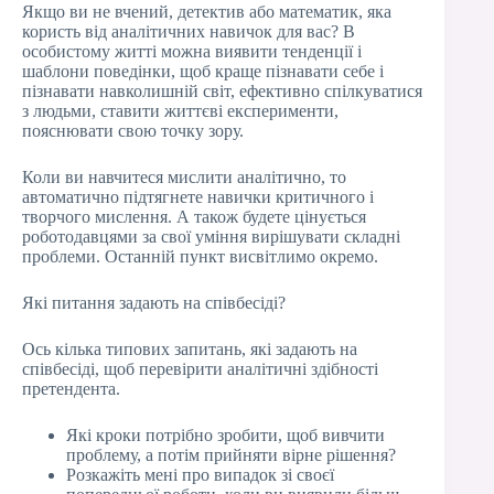
Якщо ви не вчений, детектив або математик, яка
користь від аналітичних навичок для вас? В
особистому житті можна виявити тенденції і
шаблони поведінки, щоб краще пізнавати себе і
пізнавати навколишній світ, ефективно спілкуватися
з людьми, ставити життєві експерименти,
пояснювати свою точку зору.
Коли ви навчитеся мислити аналітично, то
автоматично підтягнете навички критичного і
творчого мислення. А також будете цінується
роботодавцями за свої уміння вирішувати складні
проблеми. Останній пункт висвітлимо окремо.
Які питання задають на співбесіді?
Ось кілька типових запитань, які задають на
співбесіді, щоб перевірити аналітичні здібності
претендента.
Які кроки потрібно зробити, щоб вивчити
проблему, а потім прийняти вірне рішення?
Розкажіть мені про випадок зі своєї