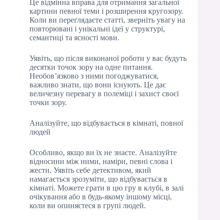
Це відмінна вправа для отримання загальної
картини певної теми і розширення кругозору.
Коли ви переглядаєте статті, зверніть увагу на
повторювані і унікальні ідеї у структурі,
семантиці та ясності мови.
Уявіть, що після виконаної роботи у вас будуть
десятки точок зору на одне питання.
Необов’язково з ними погоджуватися,
важливо знати, що вони існують. Це дає
величезну перевагу в полеміці і захист своєї
точки зору.
Аналізуйте, що відбувається в кімнаті, повної
людей
Особливо, якщо ви їх не знаєте. Аналізуйте
відносини між ними, наміри, певні слова і
жести. Уявіть себе детективом, який
намагається зрозуміти, що відбувається в
кімнаті. Можете грати в цю гру в клубі, в залі
очікування або в будь-якому іншому місці,
коли ви опиняєтеся в групі людей.