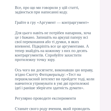
Все, про що ми говорили у цій статті,
задіюється при написанні коду.
Грайте в гру «Аргумент — контраргумент»
Для цього навіть не потрібен напарник, хоча
це і бажано. Запишіть на аркуші паперу всі
свої переконання або ті думки, в яких
впевнені. Підкріпіть все це аргументами. А
тепер знайдіть на кожному з них по десять
контраргументів. Спробуйте захистити
протилежну точку зору.
Ось чого ви досягнете, виконавши цю вправу,
згідно Скотту Фитцжеральду: «Тест на
першокласний інтелект ви пройдете тоді, коли
навчитеся утримувати в умі дві протилежні
ідеї і раніше зберігати здатність думати».
Регулярно проводите експерименти
Станьте свого роду вченим, який проводить