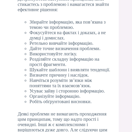
стикаєтесь з проблемою і намагаєтеся знайти
ефективне рішення:
Збирайте інформацію, яка пов’язана з
темою чи проблемою.
Фокусуйтеся на фактах і доказах, а не
думці і домислах.
Ретельно вивчайте інформацію.
Дайте точне визначення проблеми.
Використовуйте логіку.
Розділяйте складну інформацію на
прості фрагменти.
Шукайте шаблони і виявляти тенденції.
Визначте причину і наслідок.
Навчіться розуміти зв’язки між
поняттями та їх взаємозв’язок.
Усуває зайву і сторонню інформацію.
Організуйте інформацію.
Робіть обґрунтовані висновки.
Деякі проблеми не вимагають проходження
цим принципам, тому що надто прості і
очевидні. Інші ж є комплексними і
вирішуються дуже довго. Але слідуючи цим