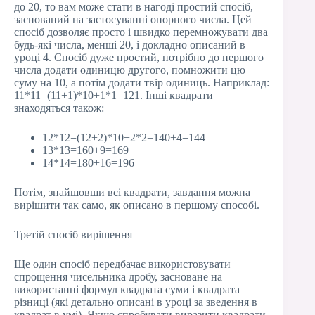
до 20, то вам може стати в нагоді простий спосіб,
заснований на застосуванні опорного числа. Цей
спосіб дозволяє просто і швидко перемножувати два
будь-які числа, менші 20, і докладно описаний в
уроці 4. Спосіб дуже простий, потрібно до першого
числа додати одиницю другого, помножити цю
суму на 10, а потім додати твір одиниць. Наприклад:
11*11=(11+1)*10+1*1=121. Інші квадрати
знаходяться також:
12*12=(12+2)*10+2*2=140+4=144
13*13=160+9=169
14*14=180+16=196
Потім, знайшовши всі квадрати, завдання можна
вирішити так само, як описано в першому способі.
Третій спосіб вирішення
Ще один спосіб передбачає використовувати
спрощення чисельника дробу, засноване на
використанні формул квадрата суми і квадрата
різниці (які детально описані в уроці за зведення в
квадрат в умі). Якщо спробувати виразити квадрати