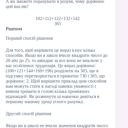
А ви зможете порахувати в розумі, чому дорівнює
цей вислів?
102+112+122+132+142
365
Рішення
Перший спосіб рішення
Для того, щоб вирішити це вираз існує кілька
способів. Якщо ви в школі вчили квадрати чисел до
20 або до 25, то швидше за все вона не викличе у
вас особливих труднощів. Це вираз дорівнює:
(100+121+144+169+196) розділити на 365, що в
підсумку перетворюється в приватне 730 і 365, що
дорівнює: 2. Щоб вирішити приклад цим способом
вам можуть стати в нагоді навики уважності і
вміння тримати в голові кілька проміжних
відповідей. Як розвинути ці навички дивіться в
першому нашому уроці усного рахунку.
Другий спосіб рішення
Якщо ви в школі не вчили значення квадратів чисел