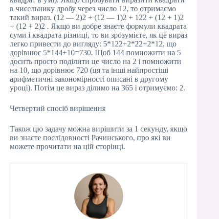
в чисельнику дробу через число 12, то отримаємо
такий вираз. (12 — 2)2 + (12 — 1)2 + 122 + (12 + 1)2
+ (12 + 2)2 . Якщо ви добре знаєте формули квадрата
суми і квадрата різниці, то ви зрозумієте, як це вираз
легко привести до вигляду: 5*122+2*22+2*12, що
дорівнює 5*144+10=730. Щоб 144 помножити на 5
досить просто поділити це число на 2 і помножити
на 10, що дорівнює 720 (ця та інші найпростіші
арифметичні закономірності описані в другому
уроці). Потім це вираз ділимо на 365 і отримуємо: 2.
Четвертий спосіб вирішення
Також цю задачу можна вирішити за 1 секунду, якщо
ви знаєте послідовності Рачинського, про які ви
можете прочитати на цій сторінці.