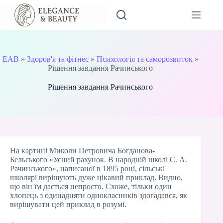
Перейти
до
вмісту
EAB
»
Здоров'я та фітнес
»
Психологія та саморозвиток
»
Рішення завдання Рачинського
Рішення завдання Рачинського
На картині Миколи Петровича Богданова-
Бельського «Усний рахунок. В народній школі С. А.
Рачинського», написаної в 1895 році, сільські
школярі вирішують дуже цікавий приклад. Видно,
що він їм дається непросто. Схоже, тільки один
хлопець з одинадцяти однокласників здогадався, як
вирішувати цей приклад в розумі.