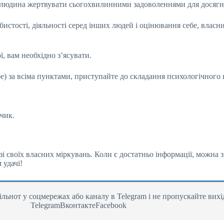
є людина жертвувати сьогохвилинними задоволеннями для досягне
стості, діяльності серед інших людей і оцінювання себе, власних 
 вам необхідно з’ясувати.
бе) за всіма пунктами, приступайте до складання психологічного
чик.
і своїх власних міркувань. Коли є достатньо інформації, можна з
 удачі!
льнот у соцмережах або каналу в Telegram і не пропускайте вихі
TelegramВконтактеFacebook