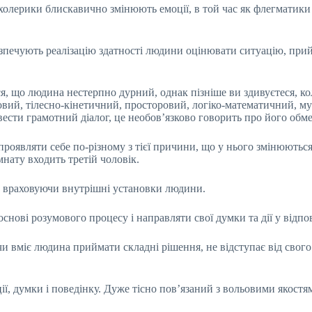
холерики блискавично змінюють емоції, в той час як флегматики 
езпечують реалізацію здатності людини оцінювати ситуацію, прий
, що людина нестерпно дурний, однак пізніше ви здивуєтеся, кол
ровий, тілесно-кінетичний, просторовий, логіко-математичний, м
ести грамотний діалог, це необов’язково говорить про його обме
роявляти себе по-різному з тієї причини, що у нього змінюються
мнату входить третій чоловік.
н, враховуючи внутрішні установки людини.
снові розумового процесу і направляти свої думки та дії у відп
и вміє людина приймати складні рішення, не відступає від свого
ї, думки і поведінку. Дуже тісно пов’язаний з вольовими якостям