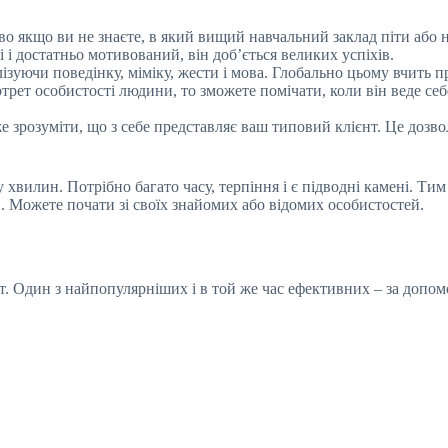
иво якщо ви не знаєте, в який вищий навчальний заклад піти або 
і достатньо мотивований, він доб’ється великих успіхів.
ізуючи поведінку, міміку, жести і мова. Глобально цьому вчить 
ет особистості людини, то зможете помічати, коли він веде себ
 зрозуміти, що з себе представляє ваш типовий клієнт. Це дозво
 хвилин. Потрібно багато часу, терпіння і є підводні камені. Ти
в. Можете почати зі своїх знайомих або відомих особистостей.
ет. Один з найпопулярніших і в той же час ефективних – за допом