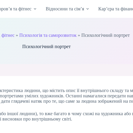
оров’я та фітнес
Відносини та сім’я
Кар’єра та фінан
а фітнес
»
Психологія та саморозвиток
»
Психологічний портрет
Психологічний портрет
ктеристика людини, що містить опис її внутрішнього складу та 
 портретами умілих художників. Останні намагалися передати наві
дати глядачеві натяк про те, що саме за людина зображений на п
або іншої людини), то вже багато в чому схожі на художника або
ні висновки про внутрішньому світі.