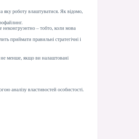
на яку роботу влаштуватися. Як відомо,
профайлинг.
е неконгруэнтно – тобто, коли мова
лить приймати правильні стратегічні і
м не менше, якщо ви налаштовані
огою аналізу властивостей особистості.