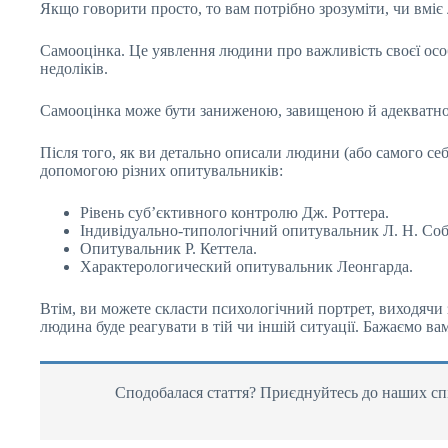
Якщо говорити просто, то вам потрібно зрозуміти, чи вмі
Самооцінка. Це уявлення людини про важливість своєї особи
недоліків.
Самооцінка може бути заниженою, завищеною й адекватної,
Після того, як ви детально описали людини (або самого се
допомогою різних опитувальників:
Рівень суб’єктивного контролю Дж. Роттера.
Індивідуально-типологічний опитувальник Л. Н. Соб
Опитувальник Р. Кеттела.
Характерологический опитувальник Леонгарда.
Втім, ви можете скласти психологічний портрет, виходячи з
людина буде реагувати в тій чи іншій ситуації. Бажаємо вам
Сподобалася стаття? Приєднуйтесь до наших спі