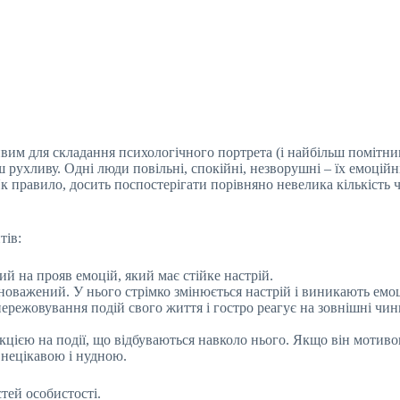
вим для складання психологічного портрета (і найбільш помітни
 рухливу. Одні люди повільні, спокійні, незворушні – їх емоційн
Як правило, досить поспостерігати порівняно невелика кількість
тів:
й на прояв емоцій, який має стійке настрій.
новажений. У нього стрімко змінюється настрій і виникають емоц
ережовування подій свого життя і гостро реагує на зовнішні чин
кцією на події, що відбуваються навколо нього. Якщо він мотив
 нецікавою і нудною.
тей особистості.