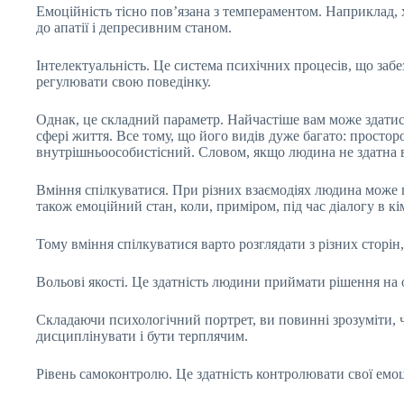
Емоційність тісно пов’язана з темпераментом. Наприклад, 
до апатії і депресивним станом.
Інтелектуальність. Це система психічних процесів, що заб
регулювати свою поведінку.
Однак, це складний параметр. Найчастіше вам може здатися
сфері життя. Все тому, що його видів дуже багато: просто
внутрішньоособистісний. Словом, якщо людина не здатна в
Вміння спілкуватися. При різних взаємодіях людина може п
також емоційний стан, коли, приміром, під час діалогу в кі
Тому вміння спілкуватися варто розглядати з різних сторі
Вольові якості. Це здатність людини приймати рішення на о
Складаючи психологічний портрет, ви повинні зрозуміти, ч
дисциплінувати і бути терплячим.
Рівень самоконтролю. Це здатність контролювати свої емоці