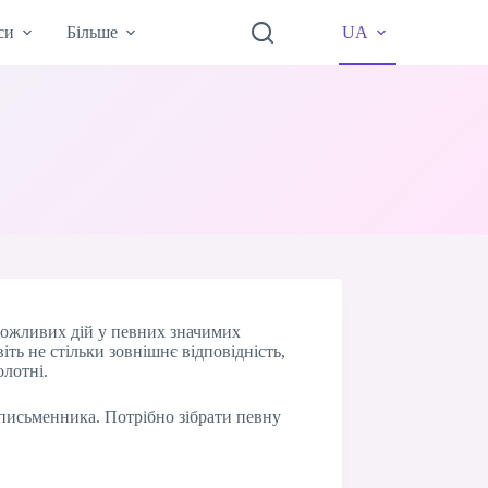
си
Більше
UA
можливих дій у певних значимих
ть не стільки зовнішнє відповідність,
олотні.
 письменника. Потрібно зібрати певну