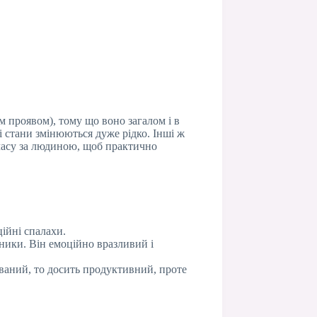
м проявом), тому що воно загалом і в
і стани змінюються дуже рідко. Інші ж
 часу за людиною, щоб практично
ійні спалахи.
ники. Він емоційно вразливий і
ований, то досить продуктивний, проте