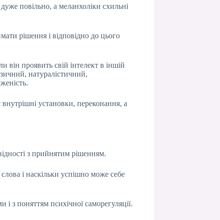
дуже повільно, а меланхоліки схильні
мати рішення і відповідно до цього
и він проявить свій інтелект в іншій
узичний, натуралістичний,
женість.
 внутрішні установки, переконання, а
овідності з прийнятим рішенням.
 слова і наскільки успішно може себе
и і з поняттям психічної саморегуляції.