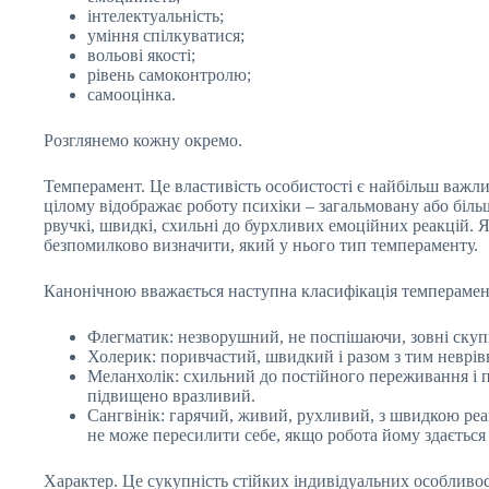
інтелектуальність;
уміння спілкуватися;
вольові якості;
рівень самоконтролю;
самооцінка.
Розглянемо кожну окремо.
Темперамент. Це властивість особистості є найбільш важли
цілому відображає роботу психіки – загальмовану або більш
рвучкі, швидкі, схильні до бурхливих емоційних реакцій. 
безпомилково визначити, який у нього тип темпераменту.
Канонічною вважається наступна класифікація темперамен
Флегматик: незворушний, не поспішаючи, зовні скупи
Холерик: поривчастий, швидкий і разом з тим неврів
Меланхолік: схильний до постійного переживання і п
підвищено вразливий.
Сангвінік: гарячий, живий, рухливий, з швидкою реа
не може пересилити себе, якщо робота йому здається
Характер. Це сукупність стійких індивідуальних особливос