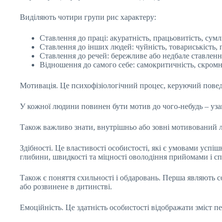
Виділяють чотири групи рис характеру:
Ставлення до праці: акуратність, працьовитість, сумлін
Ставлення до інших людей: чуйність, товариськість, п
Ставлення до речей: бережливе або недбале ставлення
Відношення до самого себе: самокритичність, скромніс
Мотивація. Це психофізіологічний процес, керуючий поведі
У кожної людини повинен бути мотив до чого-небудь – узаг
Також важливо знати, внутрішньо або зовні мотивований л
Здібності. Це властивості особистості, які є умовами успіш
глибини, швидкості та міцності оволодіння прийомами і сп
Також є поняття схильності і обдаровань. Перша являють с
або розвинене в дитинстві.
Емоційність. Це здатність особистості відображати зміст п