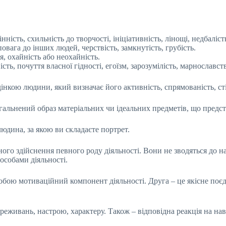
ність, схильність до творчості, ініціативність, лінощі, недбаліст
овага до інших людей, черствість, замкнутість, грубість.
, охайність або неохайність.
ть, почуття власної гідності, егоїзм, зарозумілість, марнославст
нкою людини, який визначає його активність, спрямованість, стій
альнений образ матеріальних чи ідеальних предметів, що предст
юдина, за якою ви складаєте портрет.
ного здійснення певного роду діяльності. Вони не зводяться до на
особами діяльності.
обою мотиваційний компонент діяльності. Друга – це якісне поє
ереживань, настрою, характеру. Також – відповідна реакція на нав