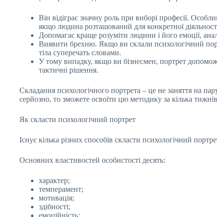
Він відіграє значну роль при виборі професії. Особл
якщо людина розташований для конкретної діяльності 
Допомагає краще розуміти людини і його емоції, анал
Виявити брехню. Якщо ви склали психологічний портр
тіла суперечать словами.
У тому випадку, якщо ви бізнесмен, портрет допоможе
тактичні рішення.
Складання психологічного портрета – це не заняття на пару
серйозно, то зможете освоїти цю методику за кілька тижні
Як скласти психологічний портрет
Існує кілька різних способів скласти психологічний портр
Основних властивостей особистості десять:
характер;
темперамент;
мотивація;
здібності;
емоційність;