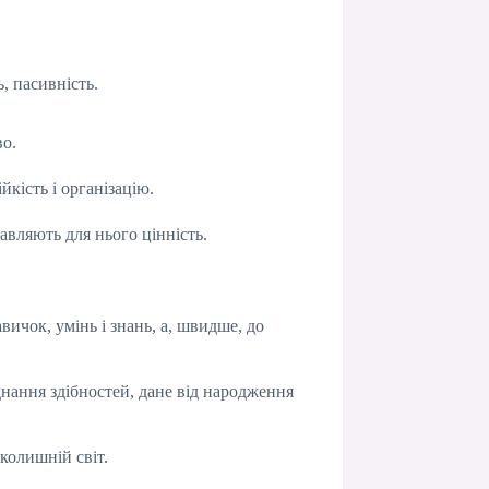
ь, пасивність.
во.
кість і організацію.
авляють для нього цінність.
вичок, умінь і знань, а, швидше, до
днання здібностей, дане від народження
колишній світ.