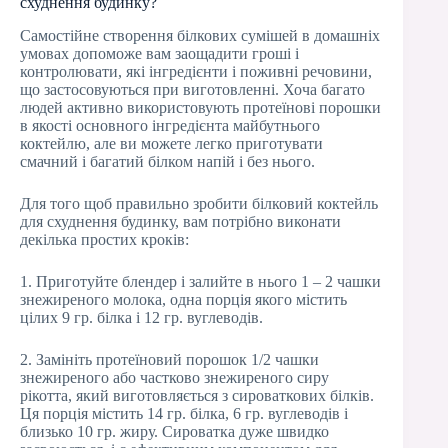
схуднення будинку?
Самостійне створення білкових сумішей в домашніх
умовах допоможе вам заощадити гроші і
контролювати, які інгредієнти і поживні речовини,
що застосовуються при виготовленні. Хоча багато
людей активно використовують протеїнові порошки
в якості основного інгредієнта майбутнього
коктейлю, але ви можете легко приготувати
смачний і багатий білком напій і без нього.
Для того щоб правильно зробити білковий коктейль
для схуднення будинку, вам потрібно виконати
декілька простих кроків:
1. Приготуйте блендер і залийте в нього 1 – 2 чашки
знежиреного молока, одна порція якого містить
цілих 9 гр. білка і 12 гр. вуглеводів.
2. Замініть протеїновий порошок 1/2 чашки
знежиреного або частково знежиреного сиру
рікотта, який виготовляється з сироваткових білків.
Ця порція містить 14 гр. білка, 6 гр. вуглеводів і
близько 10 гр. жиру. Сироватка дуже швидко