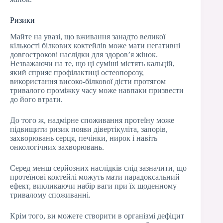
Ризики
Майте на увазі, що вживання занадто великої
кількості білкових коктейлів може мати негативні
довгострокові наслідки для здоров’я жінок.
Незважаючи на те, що ці суміші містять кальцій,
який сприяє профілактиці остеопорозу,
використання високо-білкової дієти протягом
тривалого проміжку часу може навпаки призвести
до його втрати.
До того ж, надмірне споживання протеїну може
підвищити ризик появи дівертікуліта, запорів,
захворювань серця, печінки, нирок і навіть
онкологічних захворювань.
Серед менш серйозних наслідків слід зазначити, що
протеїнові коктейлі можуть мати парадоксальний
ефект, викликаючи набір ваги при їх щоденному
тривалому споживанні.
Крім того, ви можете створити в організмі дефіцит