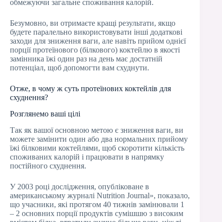
обмежуючи загальне споживання калорій.
Безумовно, ви отримаєте кращі результати, якщо
будете паралельно використовувати інші додаткові
заходи для зниження ваги, але навіть прийом однієї
порції протеїнового (білкового) коктейлю в якості
замінника їжі один раз на день має достатній
потенціал, щоб допомогти вам схуднути.
Отже, в чому ж суть протеїнових коктейлів для
схуднення?
Розглянемо ваші цілі
Так як вашої основною метою є зниження ваги, ви
можете замінити один або два нормальних прийому
їжі білковими коктейлями, щоб скоротити кількість
споживаних калорій і працювати в напрямку
постійного схуднення.
У 2003 році дослідження, опубліковане в
американському журналі Nutrition Journal», показало,
що учасники, які протягом 40 тижнів замінювали 1
– 2 основних порції продуктів сумішшю з високим