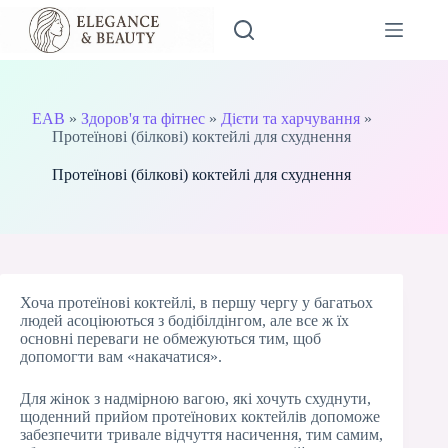
Перейти
до
вмісту
EAB
»
Здоров'я та фітнес
»
Дієти та харчування
»
Протеїнові (білкові) коктейлі для схуднення
Протеїнові (білкові) коктейлі для схуднення
Хоча протеїнові коктейлі, в першу чергу у багатьох
людей асоціюються з бодібілдінгом, але все ж їх
основні переваги не обмежуються тим, щоб
допомогти вам «накачатися».
Для жінок з надмірною вагою, які хочуть схуднути,
щоденний прийом протеїнових коктейлів допоможе
забезпечити тривале відчуття насичення, тим самим,