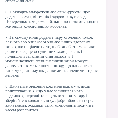
справжній смак.
6. Покладіть заморожені або свіжі фрукти, щоб
додати аромат, вітамінів і здорових вуглеводів.
Попередньо заморожені банани дозволяють надати
коктейлів консистенцію морозива.
7. І в самому кінці додайте пару столових ложок
лляного або оливкової олії або інших здорових
жирів, що націлене на те, щоб запобігти можливий
розвиток серцево-судинних захворювань і
поліпшити загальний стан здоров’я. І
мононенасичені поліненасичені жири можуть
допомогти вам зменшити шкоду, що наноситься
вашому організму шкідливими насиченими і транс-
жирами.
8. Вживайте білковий коктейль відразу ж після
приготування. Якщо у вас залишився його
надлишок, перелийте в щільно закриту тару і
зберігайте в холодильнику. Добре збовтати перед
вживанням, оскільки деякі компоненти можуть з
часом расслоиться.