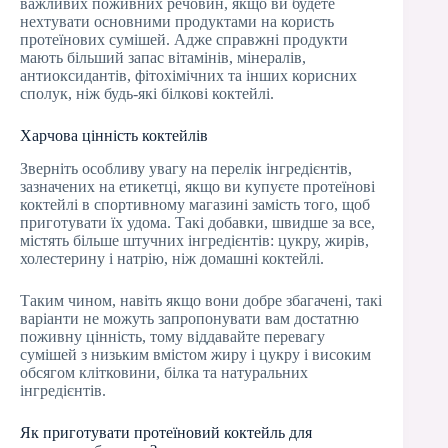
важливих поживних речовин, якщо ви будете
нехтувати основними продуктами на користь
протеїнових сумішей. Адже справжні продукти
мають більший запас вітамінів, мінералів,
антиоксидантів, фітохімічних та інших корисних
сполук, ніж будь-які білкові коктейлі.
Харчова цінність коктейлів
Зверніть особливу увагу на перелік інгредієнтів,
зазначених на етикетці, якщо ви купуєте протеїнові
коктейлі в спортивному магазині замість того, щоб
приготувати їх удома. Такі добавки, швидше за все,
містять більше штучних інгредієнтів: цукру, жирів,
холестерину і натрію, ніж домашні коктейлі.
Таким чином, навіть якщо вони добре збагачені, такі
варіанти не можуть запропонувати вам достатню
поживну цінність, тому віддавайте перевагу
сумішей з низьким вмістом жиру і цукру і високим
обсягом клітковини, білка та натуральних
інгредієнтів.
Як приготувати протеїновий коктейль для