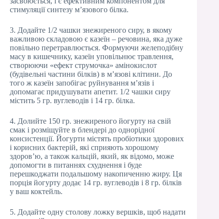
засвоюється, і є ефективним компонентом для
стимуляції синтезу м’язового білка.
3. Додайте 1/2 чашки знежиреного сиру, в якому
важливою складовою є казеїн – речовина, яка дуже
повільно перетравлюється. Формуючи желеподібну
масу в кишечнику, казеїн уповільнює травлення,
створюючи «ефект струмочка» амінокислот
(будівельні частини білків) в м’язові клітини. До
того ж казеїн запобігає руйнування м’язів і
допомагає придушувати апетит. 1/2 чашки сиру
містить 5 гр. вуглеводів і 14 гр. білка.
4. Долийте 150 гр. знежиреного йогурту на свій
смак і розміщуйте в блендері до однорідної
консистенції. Йогурти містять пробіотики здорових
і корисних бактерій, які сприяють хорошому
здоров’ю, а також кальцій, який, як відомо, може
допомогти в питаннях схуднення і буде
перешкоджати подальшому накопиченню жиру. Ця
порція йогурту додає 14 гр. вуглеводів і 8 гр. білків
у ваш коктейль.
5. Додайте одну столову ложку вершків, щоб надати