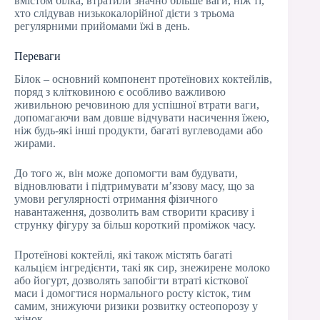
вмістом білка, втратили значно більше ваги, ніж ті,
хто слідував низькокалорійної дієти з трьома
регулярними прийомами їжі в день.
Переваги
Білок – основний компонент протеїнових коктейлів,
поряд з клітковиною є особливо важливою
живильною речовиною для успішної втрати ваги,
допомагаючи вам довше відчувати насичення їжею,
ніж будь-які інші продукти, багаті вуглеводами або
жирами.
До того ж, він може допомогти вам будувати,
відновлювати і підтримувати м’язову масу, що за
умови регулярності отримання фізичного
навантаження, дозволить вам створити красиву і
струнку фігуру за більш короткий проміжок часу.
Протеїнові коктейлі, які також містять багаті
кальцієм інгредієнти, такі як сир, знежирене молоко
або йогурт, дозволять запобігти втраті кісткової
маси і домогтися нормального росту кісток, тим
самим, знижуючи ризики розвитку остеопорозу у
жінок.