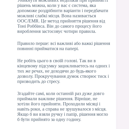
Уникнути можливих недоліків при прийнятті
рішень можна, коли у вас є система, яка
допоможе роздрібнити варіанти і передбачати
можливі слабкі місця. Вона називається
OOC/EMR. Це метод прийняття рішення від
Тоні Роббінса. Він до самого процесу його
вироблення застосовує чотири правила.
Правило перше: всі важливі або важкі рішення
повинні прийматися на папері.
Не робіть цього в своїй голові. Так ви в
кінцевому підсумку зацикливаетесь на одних і
тих же речах, не доходячи до будь-якого
дозволу. Прокручування думок створює тиск і
призводить до стресу.
Згадайте самі, коли останній раз дуже довго
приймали важливе рішення. Вірніше, не
хотіли його прийняти. Проходили місяці і
навіть роки, а справа не зрушувалося з місця.
Якщо б ви взяли ручку і папір, рішення могло
б бути прийнято за одну годину.