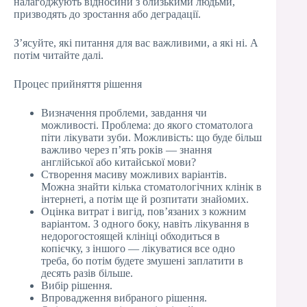
налагоджують відносини з близькими людьми,
призводять до зростання або деградації.
З’ясуйте, які питання для вас важливими, а які ні. А
потім читайте далі.
Процес прийняття рішення
Визначення проблеми, завдання чи
можливості. Проблема: до якого стоматолога
піти лікувати зуби. Можливість: що буде більш
важливо через п’ять років — знання
англійської або китайської мови?
Створення масиву можливих варіантів.
Можна знайти кілька стоматологічних клінік в
інтернеті, а потім ще й розпитати знайомих.
Оцінка витрат і вигід, пов’язаних з кожним
варіантом. З одного боку, навіть лікування в
недорогостоящей клініці обходиться в
копієчку, з іншого — лікуватися все одно
треба, бо потім будете змушені заплатити в
десять разів більше.
Вибір рішення.
Впровадження вибраного рішення.