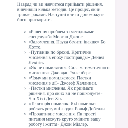
Навряд чи ви навчитеся приймати рішення,
вивчивши кілька методів. Це процес, який
триває роками. Наступні книги допоможуть
його прискорити.
«Рішення проблем за методиками
спецслужб» Морган Джонс.
«Заломлення. Наука бачити інакше» Бо
Лотто.
«Путівник по брехні. Критичне
мислення в епоху постправды» Деніел
Левітін.
«Як не помилятися. Сила математичного
мислення» Джордан Элленберг.
«Чому ми помиляємося. Пастки
мислення в дії» Джозеф Халлинан.
«Пастки мислення. Як приймати
рішення, про яких ви не пошкодуєте»
Чіп Хіз і Ден Хіз.
«Територія помилок. Які помилки
роблять розумні люди» Рольф Добелли.
«Проактивне мислення. Як прості
питання можуть круто змінити вашу
роботу і життя» Джон Міллер.