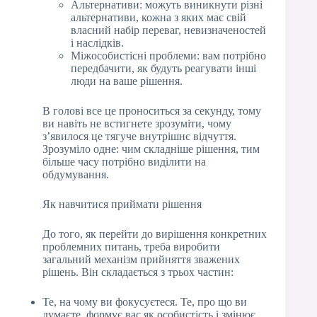
Альтернативи: можуть виникнути різні
альтернативи, кожна з яких має свій
власний набір переваг, невизначеностей
і наслідків.
Міжособистісні проблеми: вам потрібно
передбачити, як будуть реагувати інші
люди на ваше рішення.
В голові все це проноситься за секунду, тому
ви навіть не встигнете зрозуміти, чому
з’явилося це тягуче внутрішнє відчуття.
Зрозуміло одне: чим складніше рішення, тим
більше часу потрібно виділити на
обдумування.
Як навчитися приймати рішення
До того, як перейти до вирішення конкретних
проблемних питань, треба виробити
загальний механізм прийняття зважених
рішень. Він складається з трьох частин:
Те, на чому ви фокусуєтеся. Те, про що ви
думаєте, формує вас як особистість і змінює