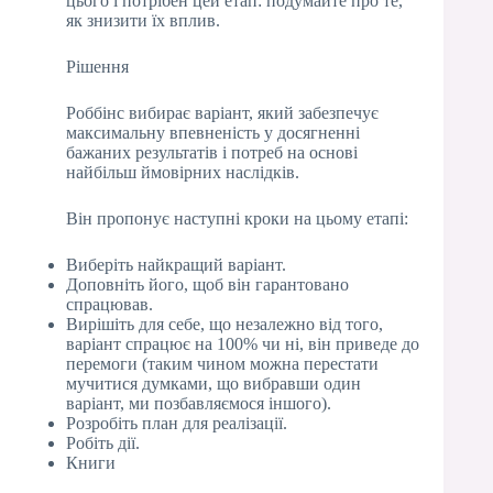
цього і потрібен цей етап: подумайте про те,
як знизити їх вплив.
Рішення
Роббінс вибирає варіант, який забезпечує
максимальну впевненість у досягненні
бажаних результатів і потреб на основі
найбільш ймовірних наслідків.
Він пропонує наступні кроки на цьому етапі:
Виберіть найкращий варіант.
Доповніть його, щоб він гарантовано
спрацював.
Вирішіть для себе, що незалежно від того,
варіант спрацює на 100% чи ні, він приведе до
перемоги (таким чином можна перестати
мучитися думками, що вибравши один
варіант, ми позбавляємося іншого).
Розробіть план для реалізації.
Робіть дії.
Книги