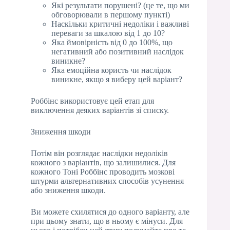
Які результати порушені? (це те, що ми
обговорювали в першому пункті)
Наскільки критичні недоліки і важливі
переваги за шкалою від 1 до 10?
Яка ймовірність від 0 до 100%, що
негативний або позитивний наслідок
виникне?
Яка емоційна користь чи наслідок
виникне, якщо я виберу цей варіант?
Роббінс використовує цей етап для
виключення деяких варіантів зі списку.
Зниження шкоди
Потім він розглядає наслідки недоліків
кожного з варіантів, що залишилися. Для
кожного Тоні Роббінс проводить мозкові
штурми альтернативних способів усунення
або зниження шкоди.
Ви можете схилятися до одного варіанту, але
при цьому знати, що в ньому є мінуси. Для