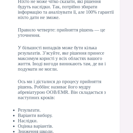
Ніхто не може чітко сказати, які рішення
будуть наслідки. Так, потрібно збирати
інформацію та аналізувати її, але 100% гарантії
ніхто дати не зможе.
Правило четверте: прийняття рішень — це
уточнення.
У більшості випадків може бути кілька
результатів. З’ясуйте, яке рішення принесе
максимум користі у всіх областях вашого
життя. Іноді вигоди виникають там, де ви і
подумати не могли.
Ось ми і дісталися до процесу прийняття
рішень. Роббінс називає його мудру
абревіатурою ООВ/EMR. Він складається з
наступних кроків:
Результати.
Варіанти вибору.
Наслідки.
Оцінка варіантів.
Зниження шкоди.