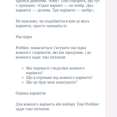
здатися дивними. Чому? Тоні говорить, що тут
є принцип: «Один варіант — не вибір. Два
варіанти — дилема. Три варіанти — вибір».
Не важливо, чи подобаються вам ці якісь
варіанти, просто запишіть їх.
Наслідки
Роббінс намагається з’ясувати наслідки
кожного з варіантів, які він придумав, і до
кожного задає такі питання:
Які переваги і недоліки кожного
варіанта?
Що я отримаю від кожного варіанта?
Що це буде мені коштувати?
Оцінка варіантів
Для кожного варіанта або вибору Тоні Роббінс
задає такі питання: