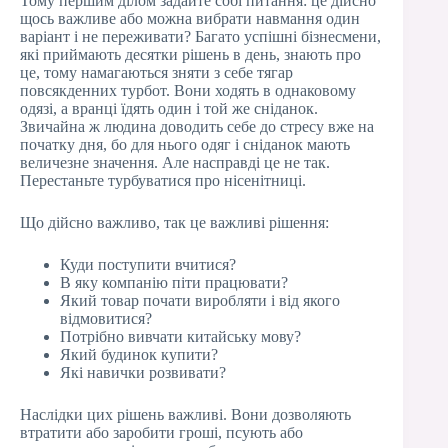
Тому першим ділом задайте собі питання: це дійсно
щось важливе або можна вибрати навмання один
варіант і не переживати? Багато успішні бізнесмени,
які приймають десятки рішень в день, знають про
це, тому намагаються зняти з себе тягар
повсякденних турбот. Вони ходять в однаковому
одязі, а вранці їдять один і той же сніданок.
Звичайна ж людина доводить себе до стресу вже на
початку дня, бо для нього одяг і сніданок мають
величезне значення. Але насправді це не так.
Перестаньте турбуватися про нісенітниці.
Що дійсно важливо, так це важливі рішення:
Куди поступити вчитися?
В яку компанію піти працювати?
Який товар почати виробляти і від якого
відмовитися?
Потрібно вивчати китайську мову?
Який будинок купити?
Які навички розвивати?
Наслідки цих рішень важливі. Вони дозволяють
втратити або заробити гроші, псують або