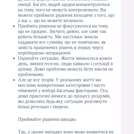
емоції. Багато людей щодня концентруються
на тому, чого не можуть контролювати. Ви
можете приймати рішення виходячи з того, що
у вас є, що ви можете впливати.
Прийміть рішення не фокусуватися на тому,
що не працює. Звучить дивно, але саме так
робить більшість. Ми настільки звикли
піддавати все сумніву, що не помічаємо, як
замість працюючих рішень в першу чергу
перебираємо непрацюючі
Оцінюйте ситуацію. Життя змінюється кожен
день, змінюєтеся ви, люди навколо і ситуації в
цілому. Деякі проблеми можуть бути зовсім не
проблемами.
Але це все теорія. У реальному житті ми
мислимо конкретними категоріями і часто
обмежені у виборі багатьма факторами. Ось
деякі практичні вимоги до процесу роздумів,
які дозволять будь-яку ситуацію розглянути
більш ретельно і тверезо.
Приймайте рішення швидко
Так, у цьому випадку воно може виявитися не