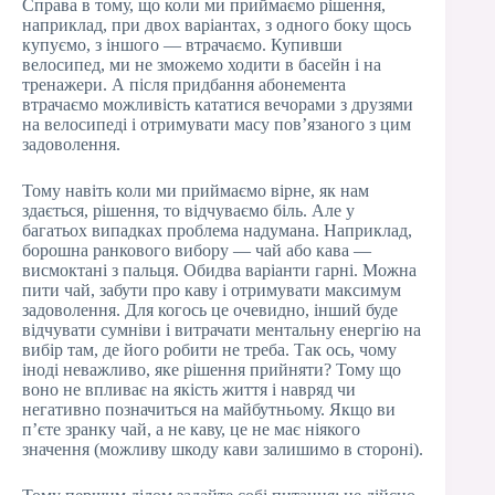
Справа в тому, що коли ми приймаємо рішення,
наприклад, при двох варіантах, з одного боку щось
купуємо, з іншого — втрачаємо. Купивши
велосипед, ми не зможемо ходити в басейн і на
тренажери. А після придбання абонемента
втрачаємо можливість кататися вечорами з друзями
на велосипеді і отримувати масу пов’язаного з цим
задоволення.
Тому навіть коли ми приймаємо вірне, як нам
здається, рішення, то відчуваємо біль. Але у
багатьох випадках проблема надумана. Наприклад,
борошна ранкового вибору — чай або кава —
висмоктані з пальця. Обидва варіанти гарні. Можна
пити чай, забути про каву і отримувати максимум
задоволення. Для когось це очевидно, інший буде
відчувати сумніви і витрачати ментальну енергію на
вибір там, де його робити не треба. Так ось, чому
іноді неважливо, яке рішення прийняти? Тому що
воно не впливає на якість життя і навряд чи
негативно позначиться на майбутньому. Якщо ви
п’єте зранку чай, а не каву, це не має ніякого
значення (можливу шкоду кави залишимо в стороні).