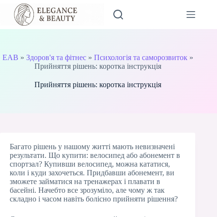
Перейти
до
вмісту
EAB
»
Здоров'я та фітнес
»
Психологія та саморозвиток
»
Прийняття рішень: коротка інструкція
Прийняття рішень: коротка інструкція
Багато рішень у нашому житті мають невизначені
результати. Що купити: велосипед або абонемент в
спортзал? Купивши велосипед, можна кататися,
коли і куди захочеться. Придбавши абонемент, ви
зможете займатися на тренажерах і плавати в
басейні. Начебто все зрозуміло, але чому ж так
складно і часом навіть болісно прийняти рішення?