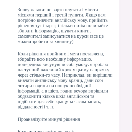
Знову ж таки: не варто плутати і міняти
місцями перший і третій пункти. Якщо вам
потрібно вивчити англійську мову, прийміть
рішення тут і зараз, і тільки потім починайте
збирати інформацію, шукати книги,
самовчителі записуватися на курси (все це
можна зробити за хвилину).
Коли рішення прийнято і мета поставлена,
збирайте всю необхідну інформацію,
попередньо висунувши собі умову: я зроблю
наступний важливий крок у цьому напрямку
через стільки-то часу. Наприклад, ви вирішили
вивчати англійську мову вранці, дали собі
чотири години на пошук необхідної
інформації, а в шість годин вечора вирішили
обдзвонити кілька шкіл англійської та
підібрати для себе кращу за часом занять,
віддаленості і т. п.
Проаналізуйте минулі рішення
Важливо зрозуміти дві речі: