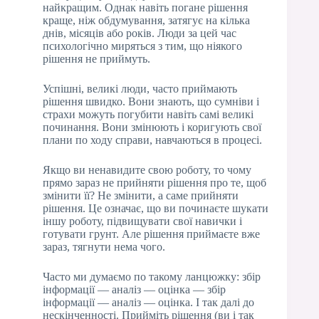
найкращим. Однак навіть погане рішення
краще, ніж обдумування, затягує на кілька
днів, місяців або років. Люди за цей час
психологічно миряться з тим, що ніякого
рішення не приймуть.
Успішні, великі люди, часто приймають
рішення швидко. Вони знають, що сумніви і
страхи можуть погубити навіть самі великі
починання. Вони змінюють і коригують свої
плани по ходу справи, навчаються в процесі.
Якщо ви ненавидите свою роботу, то чому
прямо зараз не прийняти рішення про те, щоб
змінити її? Не змінити, а саме прийняти
рішення. Це означає, що ви починаєте шукати
іншу роботу, підвищувати свої навички і
готувати грунт. Але рішення приймаєте вже
зараз, тягнути нема чого.
Часто ми думаємо по такому ланцюжку: збір
інформації — аналіз — оцінка — збір
інформації — аналіз — оцінка. І так далі до
нескінченності. Прийміть рішення (ви і так