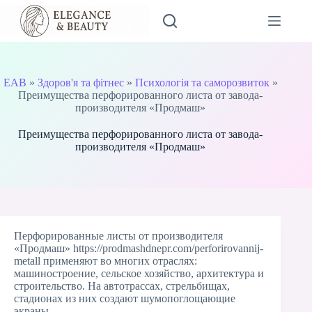
Перейти
до
вмісту
EAB
»
Здоров'я та фітнес
»
Психологія та саморозвиток
»
Преимущества перфорированного листа от завода-
производителя «Продмаш»
Преимущества перфорированного листа от завода-
производителя «Продмаш»
Перфорированные листы
​ от производителя
«Продмаш»
https://prodmashdnepr.com/perforirovannij-
metall
применяют во многих отраслях:
машиностроение, сельское хозяйство, архитектура и
строительство. На автотрассах, стрельбищах,
стадионах из них создают шумопоглощающие
экраны.