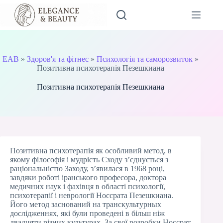
Перейти
до
вмісту
EAB
»
Здоров'я та фітнес
»
Психологія та саморозвиток
»
Позитивна психотерапія Пезешкиана
Позитивна психотерапія Пезешкиана
Позитивна психотерапія як особливий метод, в
якому філософія і мудрість Сходу з’єднується з
раціональністю Заходу, з’явилася в 1968 році,
завдяки роботі іранського професора, доктора
медичних наук і фахівця в області психології,
психотерапії і неврології Носсрата Пезешкиана.
Його метод заснований на транскультурных
дослідженнях, які були проведені в більш ніж
двадцяти різних культурах. За свої розробки Носсрат