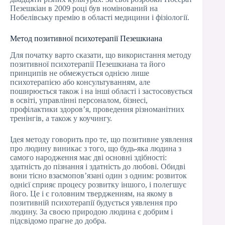
Пезешкіан в 2009 році був номінований на
Нобелівську премію в області медицини і фізіології.
Метод позитивної психотерапії Пезешкиана
Для початку варто сказати, що використання методу
позитивної психотерапії Пезешкиана та його
принципів не обмежується однією лише
психотерапією або консультуванням, але
поширюється також і на інші області і застосовується
в освіті, управлінні персоналом, бізнесі,
профілактики здоров’я, проведення різноманітних
тренінгів, а також у коучингу.
Ідея методу говорить про те, що позитивне уявлення
про людину виникає з того, що будь-яка людина з
самого народження має дві основні здібності:
здатність до пізнання і здатність до любові. Обидві
вони тісно взаємопов’язані один з одним: розвиток
однієї сприяє процесу розвитку іншого, і полегшує
його. Це і є головним твердженням, на якому в
позитивній психотерапії будується уявлення про
людину. За своєю природою людина є добрим і
підсвідомо прагне до добра.