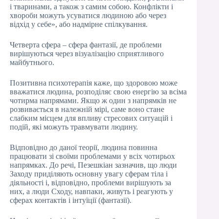
і тваринами, а також з самим собою. Конфлікти і
хвороби можуть усуватися людиною або через
відхід у себе», або надмірне спілкування.
Четверта сфера – сфера фантазії, де проблеми
вирішуються через візуалізацію сприятливого
майбутнього.
Позитивна психотерапія каже, що здоровою може
вважатися людина, розподіляє свою енергію за всіма
чотирма напрямами. Якщо ж один з напрямків не
розвивається в належній мірі, саме воно стане
слабким місцем для впливу стресових ситуацій і
подій, які можуть травмувати людину.
Відповідно до даної теорії, людина повинна
працювати зі своїми проблемами у всіх чотирьох
напрямках. До речі, Пезешкіан зазначив, що люди
Заходу приділяють основну увагу сферам тіла і
діяльності і, відповідно, проблеми вирішують за
них, а люди Сходу, навпаки, живуть і реагують у
сферах контактів і інтуїції (фантазії).