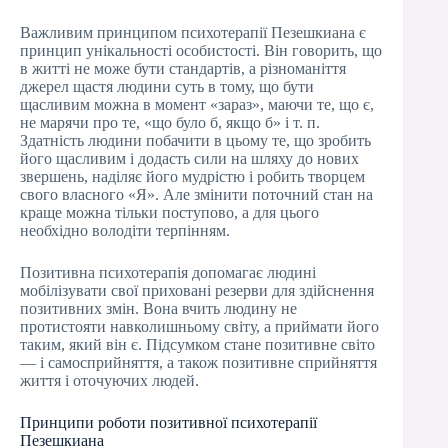
Важливим принципом психотерапії Пезешкиана є
принцип унікальності особистості. Він говорить, що
в житті не може бути стандартів, а різноманіття
джерел щастя людини суть в тому, що бути
щасливим можна в момент «зараз», маючи те, що є,
не марячи про те, «що було б, якщо б» і т. п.
Здатність людини побачити в цьому те, що зробить
його щасливим і додасть сили на шляху до нових
звершень, наділяє його мудрістю і робить творцем
свого власного «Я». Але змінити поточний стан на
краще можна тільки поступово, а для цього
необхідно володіти терпінням.
Позитивна психотерапія допомагає людині
мобілізувати свої приховані резерви для здійснення
позитивних змін. Вона вчить людину не
протистояти навколишньому світу, а приймати його
таким, який він є. Підсумком стане позитивне світо
— і самосприйняття, а також позитивне сприйняття
життя і оточуючих людей.
Принципи роботи позитивної психотерапії
Пезешкиана