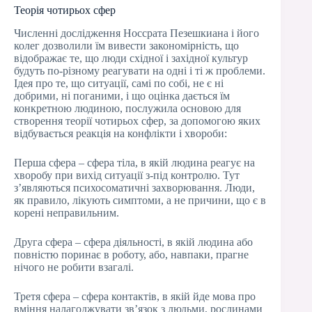
Теорія чотирьох сфер
Численні дослідження Носсрата Пезешкиана і його
колег дозволили їм вивести закономірність, що
відображає те, що люди східної і західної культур
будуть по-різному реагувати на одні і ті ж проблеми.
Ідея про те, що ситуації, самі по собі, не є ні
добрими, ні поганими, і що оцінка дається їм
конкретною людиною, послужила основою для
створення теорії чотирьох сфер, за допомогою яких
відбувається реакція на конфлікти і хвороби:
Перша сфера – сфера тіла, в якій людина реагує на
хворобу при вихід ситуації з-під контролю. Тут
з’являються психосоматичні захворювання. Люди,
як правило, лікують симптоми, а не причини, що є в
корені неправильним.
Друга сфера – сфера діяльності, в якій людина або
повністю поринає в роботу, або, навпаки, прагне
нічого не робити взагалі.
Третя сфера – сфера контактів, в якій йде мова про
вміння налагоджувати зв’язок з людьми, рослинами