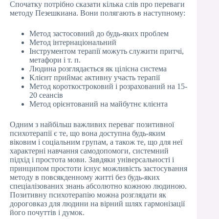
Спочатку потрібно сказати кілька слів про переваги
методу Пезешкиана. Вони полягають в наступному:
Метод застосовний до будь-яких проблем
Метод інтернаціональний
Інструментом терапії можуть служити притчі,
метафори і т. п.
Людина розглядається як цілісна система
Клієнт приймає активну участь терапії
Метод короткостроковий і розрахований на 15-
20 сеансів
Метод орієнтований на майбутнє клієнта
Одним з найбільш важливих переваг позитивної
психотерапії є те, що вона доступна будь-яким
віковим і соціальним групам, а також те, що для неї
характерні навчання самодопомоги, системний
підхід і простота мови. Завдяки універсальності і
принципом простоти існує можливість застосування
методу в повсякденному житті без будь-яких
спеціалізованих знань абсолютно кожною людиною.
Позитивну психотерапію можна розглядати як
дороговказ для людини на вірний шлях гармонізації
його почуттів і думок.