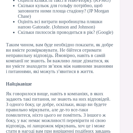
Оцініть кількість таксі в Нью-Йорку. (KPMG)
Скільки кульок для гольфу потрібно, щоб
заповнити ними площа стадіону? (JP Morgan
Chase)
Оцініть всі витрати виробництва пляшки
напою Gatorade. (Johnson and Johnson)
Скільки пилососів проводиться в рік? (Google)
Таким чином, вам буде необхідно показати, як добре
ви вмієте розмірковувати. Не бійтеся отримати
неправильну відповідь. Ймовірно, навіть в самій
компанії не знають. Їм важливо лише дізнатися, як
ви умієте знаходити зв’язок між наявними знаннями
і питаннями, які можуть з’явитися в життя.
Найцікавіше
Як говорилося вище, навіть в компаніях, в яких
задають такі питання, не знають на них відповідей.
З одного боку, це добре, оскільки, якщо ви будете
правильно міркувати, але де-то все-таки
помилитеся, ніхто цього не помітить. З іншого ж
боку, у вас немає можливості перевірити ні свою
відповідь, ні ланцюжок міркувань, хоч це і може
стати в нагоді вам при вирішенні подібних завдань