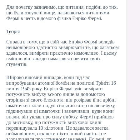
Для початку зазначимо, що питання, подібні до тих,
що були озвучені вище, називаються питаннями
Фермі в честь відомого фізика Енріко Фермі.
Теорія
Справа в тому, що в свій час Енріко Фермі володів
неймовірною здатністю вимірювати те, що багатьом
здавалося, виміряти практично неможливо. І цьому
вмінню він завжди намагався навчити своїх
студентів.
Широко відомий випадок, коли під час
випробування атомної бомби на полігоні Трініті 16
липня 1945 року, Енріко Фермі зміг виміряти
потужність вибуху всього лише за допомогою
сторінки зі свого блокнота: він розірвав її на дрібні
шматочки і коли подув сильний вітер після вибуху,
підкинувши ці шматочки і зазначивши, куди вони
впали, він уклав про силу вибуху. Фермі прийшов
до висновку, що потужність вибухової хвилі
перевищувала 10 кілотонн. Це здавалося злегка
неймовірним, оскільки ніхто інший навіть і не
здогадувався про істинному значенні. До речі, як