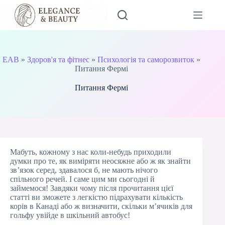
Перейти
до
вмісту
EAB
»
Здоров'я та фітнес
»
Психологія та саморозвиток
»
Питання Фермі
Питання Фермі
Мабуть, кожному з нас коли-небудь приходили
думки про те, як виміряти неосяжне або ж як знайти
зв’язок серед, здавалося б, не мають нічого
спільного речей. І саме цим ми сьогодні й
займемося! Завдяки чому після прочитання цієї
статті ви зможете з легкістю підрахувати кількість
корів в Канаді або ж визначити, скільки м’ячиків для
гольфу увійде в шкільний автобус!