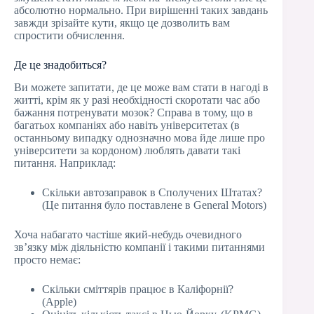
абсолютно нормально. При вирішенні таких завдань
завжди зрізайте кути, якщо це дозволить вам
спростити обчислення.
Де це знадобиться?
Ви можете запитати, де це може вам стати в нагоді в
житті, крім як у разі необхідності скоротати час або
бажання потренувати мозок? Справа в тому, що в
багатьох компаніях або навіть університетах (в
останньому випадку однозначно мова йде лише про
університети за кордоном) люблять давати такі
питання. Наприклад:
Скільки автозаправок в Сполучених Штатах?
(Це питання було поставлене в General Motors)
Хоча набагато частіше який-небудь очевидного
зв’язку між діяльністю компанії і такими питаннями
просто немає:
Скільки сміттярів працює в Каліфорнії?
(Apple)