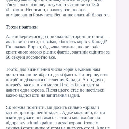
з’ясувалося пізніше, потужність становила 18,6
кілотонн. Непогано, враховуючи, що для
вимірювання йому потрібен лише власний блокнот.
Трохи практики
Але повернемося до прикладної стороні питання —
як же визначити, скажімо, кількість корів у Канаді?
Як вважав Енріко, будь-яка людина, що володіє
критичною масою різних фактів, здатний оцінити за
60 секунд абсолютно все.
Тобто, для визначення числа корів в Канаді нам
достатньо лише зібрати деякі факти. По-перше, нам
потрібно дізнатися населення Канади. А по-друге,
потребу населення в молоці і те, скільки здатна
давати одна корова. Після цього стає не настільки
важко відповісти на запитання задачі.
Як можна помітити, ми досить сильно «зрізали
кути» при вирішенні задачі. Адже можливо, варто
взяти до уваги, що якась частина молока йде на
відправку в інші країни, а деякі корови і зовсім
змушені стати лише м’ясом на чиємусь столі. Але це