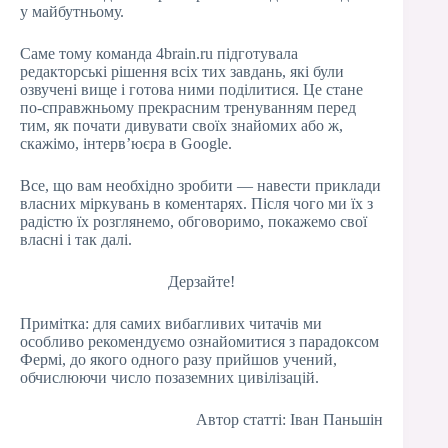
у майбутньому.
Саме тому команда 4brain.ru підготувала
редакторські рішення всіх тих завдань, які були
озвучені вище і готова ними поділитися. Це стане
по-справжньому прекрасним тренуванням перед
тим, як почати дивувати своїх знайомих або ж,
скажімо, інтерв’юєра в Google.
Все, що вам необхідно зробити — навести приклади
власних міркувань в коментарях. Після чого ми їх з
радістю їх розглянемо, обговоримо, покажемо свої
власні і так далі.
Дерзайте!
Примітка: для самих вибагливих читачів ми
особливо рекомендуємо ознайомитися з парадоксом
Фермі, до якого одного разу прийшов учений,
обчислюючи число позаземних цивілізацій.
Автор статті: Іван Паньшін