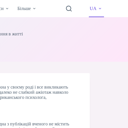
си
Більше
UA
ання в житті
жна у своєму роді і все викликають
 далеко не слабкий ажіотаж навколо
ериканського психолога,
на з публікацій вченого не містить