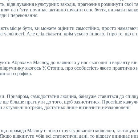
сть, відвідування культурних заходів, прагнення розвинути свої та
ння» на п’яту, починає активно шукати сенс буття, вивчати навко
яди і переконання.
ть місце бути, ви можете оцінити самостійно, просто намагаючи
туальності. Але слід сказати, крім усього іншого, і про те, що в 
ють Абрахама Маслоу, до наявного у нас сьогодні її варіанту він
в підручнику якогось У. Стоппа, про особистість якого практично
єдиного графіка.
и. Приміром, самодостатня людина, байдуже ставиться до спілкув
не ще більше прагнути до того, щоб захиститися. Простіше кажуч
ти актуальні потреби, достатньо лише визначити незадоволені.
що піраміда Маслоу є чітко структурованою моделлю, застосувати
кщо відкинути убік всі статистичні дані, то відразу виникає ни