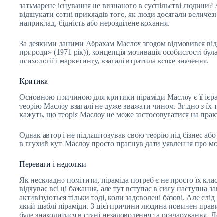
затьмарене існування не визнаного в суспільстві людини? 
відшукати сотні прикладів того, як люди досягали величез
наприклад, бідність або нерозділене кохання.
За деякими даними Абрахам Маслоу згодом відмовився від в
природи» (1971 рік)), концепція мотивація особистості була
психології і маркетингу, взагалі втратила всяке значення.
Критика
Основною причиною для критики піраміди Маслоу є її ієрар
теорію Маслоу взагалі не дуже вважати чином. Згідно з їх 
кажуть, що теорія Маслоу не може застосовуватися на практ
Однак автор і не підлаштовував свою теорію під бізнес або
в глухий кут. Маслоу просто прагнув дати уявлення про мо
Переваги і недоліки
Як нескладно помітити, піраміда потреб є не просто їх кла
відчуває всі ці бажання, але тут вступає в силу наступна 
активізуються тільки тоді, коли задоволені базові. Але слі
який щаблі піраміди. З цієї причини людина повинен правил
буде знаходитися в стані незадоволення та розчарування. 