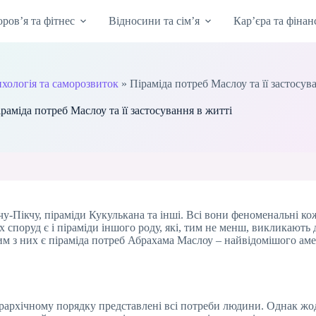
оров’я та фітнес
Відносини та сім’я
Кар’єра та фінан
хологія та саморозвиток
»
Піраміда потреб Маслоу та її застосув
раміда потреб Маслоу та її застосування в житті
ачу-Пікчу, піраміди Кукулькана та інші. Всі вони феноменальні ко
 споруд є і піраміди іншого роду, які, тим не менш, викликають
им з них є піраміда потреб Абрахама Маслоу – найвідомішого ам
ієрархічному порядку представлені всі потреби людини. Однак жод