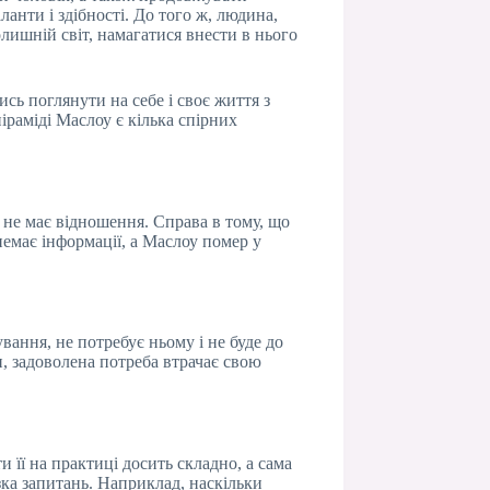
ланти і здібності. До того ж, людина,
лишній світ, намагатися внести в нього
сь поглянути на себе і своє життя з
піраміді Маслоу є кілька спірних
 не має відношення. Справа в тому, що
 немає інформації, а Маслоу помер у
ання, не потребує ньому і не буде до
и, задоволена потреба втрачає свою
 її на практиці досить складно, а сама
зка запитань. Наприклад, наскільки