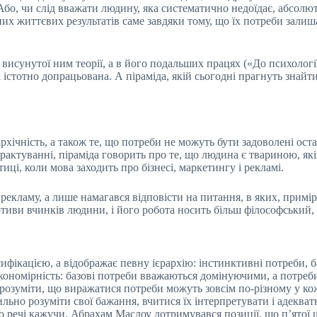
Або, чи слід вважати людину, яка систематично недоїдає, абсолю
них життєвих результатів саме завдяки тому, що їх потреби зали
исунутої ним теорії, а в його подальших працях («До психології 
 істотно допрацьована. А піраміда, якій сьогодні прагнуть знайти
хічність, а також те, що потреби не можуть бути задоволені ост
трактуванні, піраміда говорить про те, що людина є твариною, як
иці, коли мова заходить про бізнесі, маркетингу і рекламі.
 рекламу, а лише намагався відповісти на питання, в яких, примі
тиви вчинків людини, і його робота носить більш філософський,
сифікацією, а відображає певну ієрархію: інстинктивні потреби, 
закономірність: базові потреби вважаються домінуючими, а потре
д розуміти, що виражатися потреби можуть зовсім по-різному у кож
ьно розуміти свої бажання, вчитися їх інтерпретувати і адекватн
До речі кажучи, Абрахам Маслоу дотримувався позиції, що п’ятої 