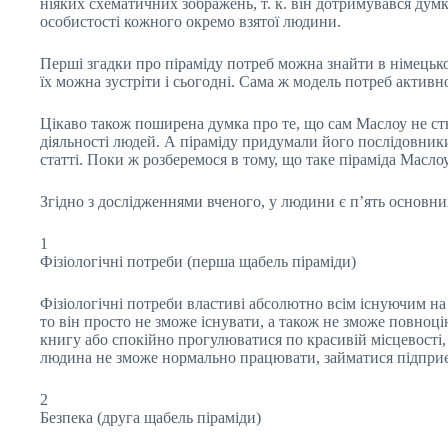
ніяких схематичних зображень, т. к. він дотримувався дум
особистості кожного окремо взятої людини.
Перші згадки про піраміду потреб можна знайти в німецьком
їх можна зустріти і сьогодні. Сама ж модель потреб активно
Цікаво також поширена думка про те, що сам Маслоу не ств
діяльності людей. А піраміду придумали його послідовники
статті. Поки ж розберемося в тому, що таке піраміда Масло
Згідно з дослідженнями вченого, у людини є п’ять основни
1
Фізіологічні потреби (перша щабель піраміди)
Фізіологічні потреби властиві абсолютно всім існуючим на 
то він просто не зможе існувати, а також не зможе повноц
книгу або спокійно прогулюватися по красивій місцевост
людина не зможе нормально працювати, займатися підприєм
2
Безпека (друга щабель піраміди)