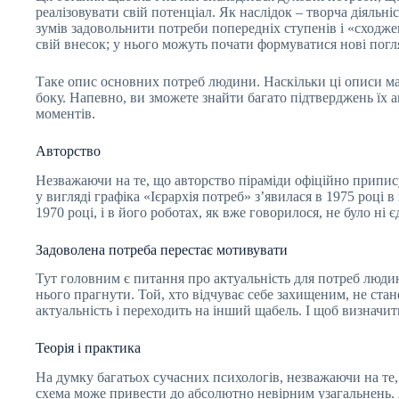
реалізовувати свій потенціал. Як наслідок – творча діяльні
зумів задовольнити потреби попередніх ступенів і «сходже
свій внесок; у нього можуть почати формуватися нові погл
Таке опис основних потреб людини. Наскільки ці описи маю
боку. Напевно, ви зможете знайти багато підтверджень їх ак
моментів.
Авторство
Незважаючи на те, що авторство піраміди офіційно припису
у вигляді графіка «Ієрархія потреб» з’явилася в 1975 році 
1970 році, і в його роботах, як вже говорилося, не було ні 
Задоволена потреба перестає мотивувати
Тут головним є питання про актуальність для потреб людин
нього прагнути. Той, хто відчуває себе захищеним, не ста
актуальність і переходить на інший щабель. І щоб визначи
Теорія і практика
На думку багатьох сучасних психологів, незважаючи на те, 
схема може привести до абсолютно невірним узагальнень. Я