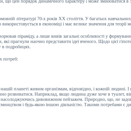
ки, що цей порядок динамічного характеру і може змінюватися в 
овній літературі 70-х років XX століття. У багатьох навчальних
 використовується в економіці і має велике значення для теорії м
орював піраміду, а лише вивів загальні особливості у формуванн
, які прагнули наочно представити ідеї вченого. Щодо цієї гіпо
у в подробицях.
х потреб:
нашій планеті живим організмам, відповідно, і кожній людині. І
інно розвиватися. Наприклад, якщо людина дуже хоче в туалет, ві
і, насолоджуючись дивовижним пейзажем. Природно, що, не задов
ництвом і будь-якою іншою діяльністю. Такими потребами є диха