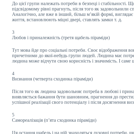
До цієї групи належать потреби в безпеці і стабільності.
підсвідомому рівні прагнуть, після того як задовольнили с
Аналогічно, але вже в інший, більш м’якій формі, виглядає
життя, встановлюють міцні двері, ставлять замки т. д.
3
Любов і приналежність (третя щабель піраміди)
Тут мова йде про соціальні потреби. Своє відображення вон
причетними до якої-небудь групи людей. Людина має потреб
людина може відчути свою корисність і значимість. І саме 
4
Визнання (четверта сходинка піраміди)
Після того як людина задовольняє потреба в любові і прина
виявляється бажання бути шановним, прагнення до престижу 
успішної реалізації свого потенціалу і після досягнення в
5
Самореалізація (п’ята сходинка піраміди)
Ця остання щабель і на ній знаходяться духовні потреби, 