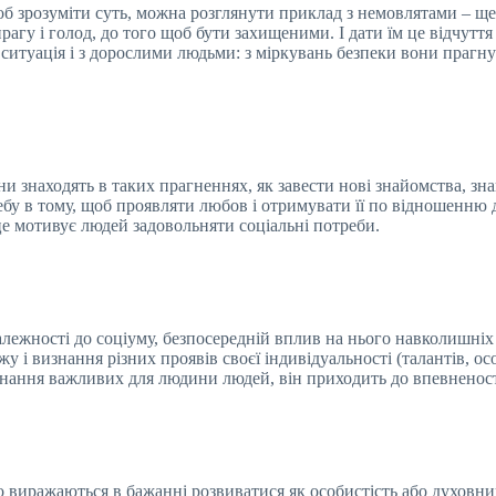
 Щоб зрозуміти суть, можна розглянути приклад з немовлятами – 
прагу і голод, до того щоб бути захищеними. І дати їм це відчутт
 ситуація і з дорослими людьми: з міркувань безпеки вони прагну
и знаходять в таких прагненнях, як завести нові знайомства, зна
у в тому, щоб проявляти любов і отримувати її по відношенню д
це мотивує людей задовольняти соціальні потреби.
лежності до соціуму, безпосередній вплив на нього навколишніх 
і визнання різних проявів своєї індивідуальності (талантів, осо
изнання важливих для людини людей, він приходить до впевненості 
що виражаються в бажанні розвиватися як особистість або духовн