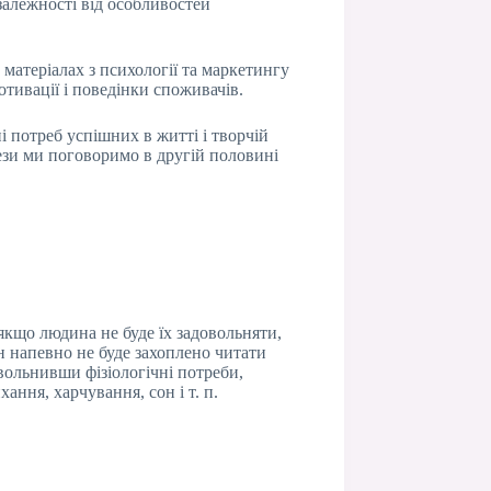
залежності від особливостей
 матеріалах з психології та маркетингу
отивації і поведінки споживачів.
і потреб успішних в житті і творчій
тези ми поговоримо в другій половині
 якщо людина не буде їх задовольняти,
н напевно не буде захоплено читати
ольнивши фізіологічні потреби,
ння, харчування, сон і т. п.