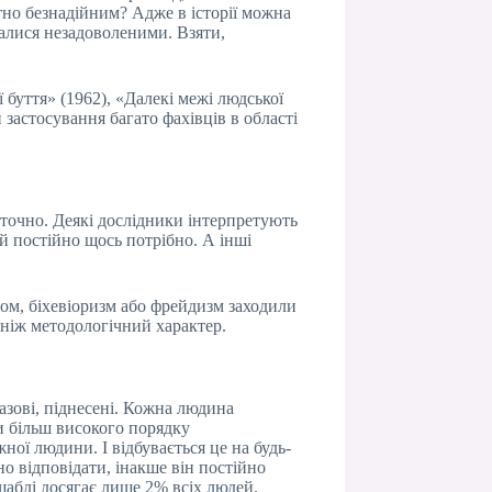
тно безнадійним? Адже в історії можна
шалися незадоволеними. Взяти,
буття» (1962), «Далекі межі людської
 застосування багато фахівців в області
аточно. Деякі дослідники інтерпретують
ій постійно щось потрібно. А інші
ром, біхевіоризм або фрейдизм заходили
 ніж методологічний характер.
базові, піднесені. Кожна людина
би більш високого порядку
ної людини. І відбувається це на будь-
о відповідати, інакше він постійно
щаблі досягає лише 2% всіх людей.