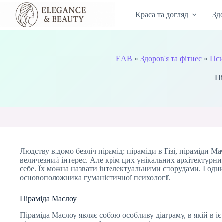
Перейти
до
Краса та догляд
Зд
вмісту
EAB
»
Здоров'я та фітнес
»
Пси
Пі
Людству відомо безліч пірамід: піраміди в Гізі, піраміди М
величезний інтерес. Але крім цих унікальних архітектурних
себе. Їх можна назвати інтелектуальними спорудами. І одн
основоположника гуманістичної психології.
Піраміда Маслоу
Піраміда Маслоу являє собою особливу діаграму, в якій в 