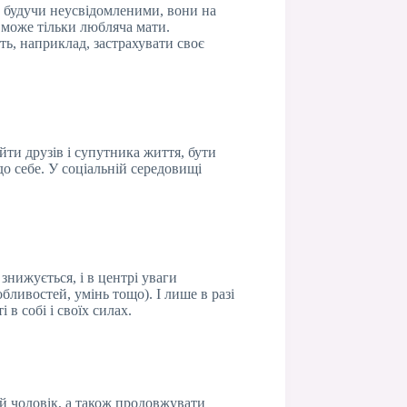
ще будучи неусвідомленими, вони на
я може тільки любляча мати.
ть, наприклад, застрахувати своє
йти друзів і супутника життя, бути
о себе. У соціальній середовищі
знижується, і в центрі уваги
бливостей, умінь тощо). І лише в разі
в собі і своїх силах.
ий чоловік, а також продовжувати