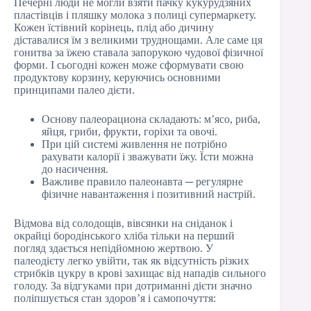
Печерні люди не могли взяти пачку кукурудзяних
пластівців і пляшку молока з полиці супермаркету.
Кожен їстівний корінець, плід або дичину
діставалися їм з великими труднощами. Але саме ця
гонитва за їжею ставала запорукою чудової фізичної
форми. І сьогодні кожен може сформувати свою
продуктову корзину, керуючись основними
принципами палео дієти.
Основу палеорациона складають: м’ясо, риба,
яйця, гриби, фрукти, горіхи та овочі.
При цій системі живлення не потрібно
рахувати калорії і зважувати їжу. Їсти можна
до насичення.
Важливе правило палеонавта ─ регулярне
фізичне навантаження і позитивний настрій.
Відмова від солодощів, вівсянки на сніданок і
окрайці бородінського хліба тільки на перший
погляд здається непідйомною жертвою. У
палеодієту легко увійти, так як відсутність різких
стрибків цукру в крові захищає від нападів сильного
голоду. За відгуками при дотриманні дієти значно
поліпшується стан здоров’я і самопочуття: