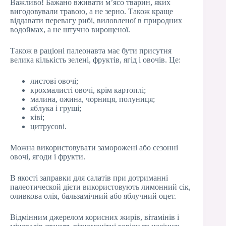
Важливо! Бажано вживати м’ясо тварин, яких
вигодовували травою, а не зерно. Також краще
віддавати перевагу рибі, виловленої в природних
водоймах, а не штучно вирощеної.
Також в раціоні палеонавта має бути присутня
велика кількість зелені, фруктів, ягід і овочів. Це:
листові овочі;
крохмалисті овочі, крім картоплі;
малина, ожина, чорниця, полуниця;
яблука і груші;
ківі;
цитрусові.
Можна використовувати заморожені або сезонні
овочі, ягоди і фрукти.
В якості заправки для салатів при дотриманні
палеотической дієти використовують лимонний сік,
оливкова олія, бальзамічний або яблучний оцет.
Відмінним джерелом корисних жирів, вітамінів і