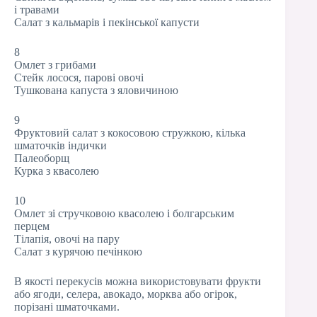
і травами
Салат з кальмарів і пекінської капусти
8
Омлет з грибами
Стейк лосося, парові овочі
Тушкована капуста з яловичиною
9
Фруктовий салат з кокосовою стружкою, кілька
шматочків індички
Палеоборщ
Курка з квасолею
10
Омлет зі стручковою квасолею і болгарським
перцем
Тілапія, овочі на пару
Салат з курячою печінкою
В якості перекусів можна використовувати фрукти
або ягоди, селера, авокадо, морква або огірок,
порізані шматочками.