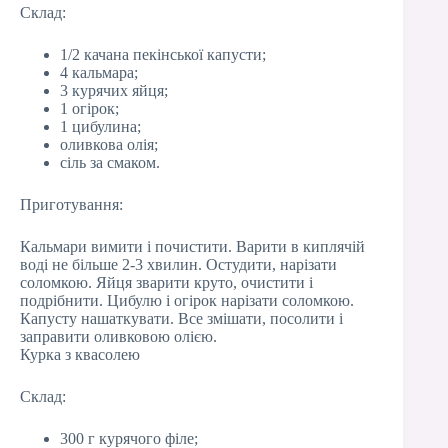
Склад:
1/2 качана пекінської капусти;
4 кальмара;
3 курячих яйця;
1 огірок;
1 цибулина;
оливкова олія;
сіль за смаком.
Приготування:
Кальмари вимити і почистити. Варити в киплячій
воді не більше 2-3 хвилин. Остудити, нарізати
соломкою. Яйця зварити круто, очистити і
подрібнити. Цибулю і огірок нарізати соломкою.
Капусту нашаткувати. Все змішати, посолити і
заправити оливковою олією.
Курка з квасолею
Склад:
300 г курячого філе;