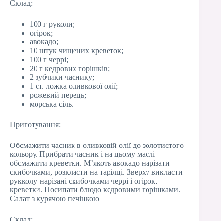
Склад:
100 г руколи;
огірок;
авокадо;
10 штук чищених креветок;
100 г черрі;
20 г кедрових горішків;
2 зубчики часнику;
1 ст. ложка оливкової олії;
рожевий перець;
морська сіль.
Приготування:
Обсмажити часник в оливковій олії до золотистого
кольору. Прибрати часник і на цьому маслі
обсмажити креветки. М’якоть авокадо нарізати
скибочками, розкласти на тарілці. Зверху викласти
рукколу, нарізані скибочками черрі і огірок,
креветки. Посипати блюдо кедровими горішками.
Салат з курячою печінкою
Склад: