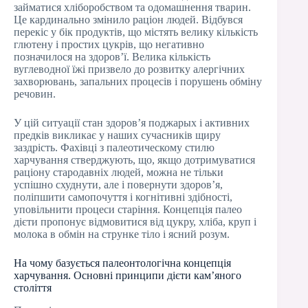
займатися хліборобством та одомашнення тварин.
Це кардинально змінило раціон людей. Відбувся
перекіс у бік продуктів, що містять велику кількість
глютену і простих цукрів, що негативно
позначилося на здоров’ї. Велика кількість
вуглеводної їжі призвело до розвитку алергічних
захворювань, запальних процесів і порушень обміну
речовин.
У цій ситуації стан здоров’я поджарых і активних
предків викликає у наших сучасників щиру
заздрість. Фахівці з палеотическому стилю
харчування стверджують, що, якщо дотримуватися
раціону стародавніх людей, можна не тільки
успішно схуднути, але і повернути здоров’я,
поліпшити самопочуття і когнітивні здібності,
уповільнити процеси старіння. Концепція палео
дієти пропонує відмовитися від цукру, хліба, круп і
молока в обмін на струнке тіло і ясний розум.
На чому базується палеонтологічна концепція
харчування. Основні принципи дієти кам’яного
століття