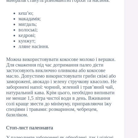
мінералів стануть різноманітні горіхи та насіння:
кеш’ю;
макадамія;
мигдаль;
волоські;
кедрові;
кунжут;
лляне насіння.
Можна використовувати кокосове молоко і вершки.
Для смаження під час дотримання палео дієти
застосовують виключно оливкова або кокосове
масло. Допустимо використовувати гриби свіжі або
заморожені, авокадо і зелену стручкову квасолю. Не
заборонені напої: чорний, зелений і трав’яний чай,
натуральний кава. Крім цього, необхідно випивати
не менше 1,5 літра чистої води в день. Вживання
солі краще звести до мінімуму, приправляючи їжу
спеціями і травами: розмарином, чебрецем,
базиліком.
Стоп-лист палеонавта
У палеодиете заборонені як оброблені, так і цілісні