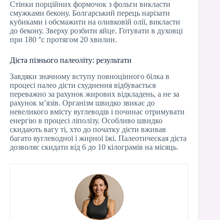
Стінки порційних формочок з фольги викласти
смужками бекону. Болгарський перець нарізати
кубиками і обсмажити на оливковій олії, викласти
до бекону. Зверху розбити яйце. Готувати в духовці
при 180 °с протягом 20 хвилин.
Дієта пізнього палеоліту: результати
Завдяки значному вступу повноцінного білка в
процесі палео дієти схуднення відбувається
переважно за рахунок жирових відкладень, а не за
рахунок м’язів. Організм швидко звикає до
невеликого вмісту вуглеводів і починає отримувати
енергію в процесі ліполізу. Особливо швидко
скидають вагу ті, хто до початку дієти вживав
багато вуглеводної і жирної їжі. Палеотическая дієта
дозволяє скидати від 6 до 10 кілограмів на місяць.