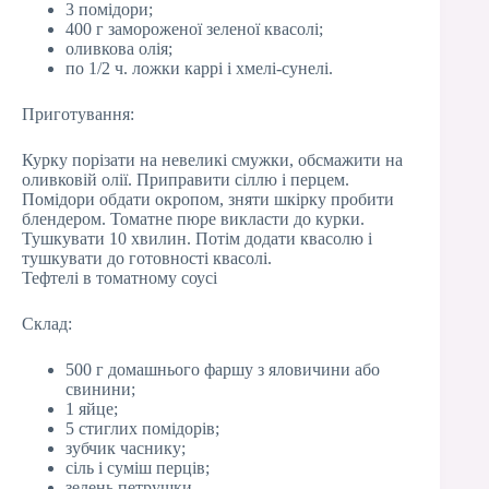
3 помідори;
400 г замороженої зеленої квасолі;
оливкова олія;
по 1/2 ч. ложки каррі і хмелі-сунелі.
Приготування:
Курку порізати на невеликі смужки, обсмажити на
оливковій олії. Приправити сіллю і перцем.
Помідори обдати окропом, зняти шкірку пробити
блендером. Томатне пюре викласти до курки.
Тушкувати 10 хвилин. Потім додати квасолю і
тушкувати до готовності квасолі.
Тефтелі в томатному соусі
Склад:
500 г домашнього фаршу з яловичини або
свинини;
1 яйце;
5 стиглих помідорів;
зубчик часнику;
сіль і суміш перців;
зелень петрушки.