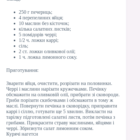
250 г печериць;
4 перепелиних яйця;
10 маслин без кісточок;
кілька салатних листків;
5 помідорів черрі;
1/2 ч. ложки каррі;
сіль;
2 ст. ложки оливкової олії;
1 ч. ложка лимонного соку.
Приготування:
Зварити яйця, очистити, розрізати на половинки.
Черрі і маслини нарізати кружечками. Печінку
обсмажити на оливковій олії, прибрати зі сковороди.
Гриби порізати скибочками і обсмажити в тому ж
маслі. Повернути печінка в сковорідку, приправити
каррі і сіллю, готувати ще 5 хвилин. Викласти на
тарілку підготовлені салатні листя, потім печінка з
грибами. Прикрасити страву маслинами, яйцями і
черрі. Збризнути салат лимонним соком.
Курячі нагетси