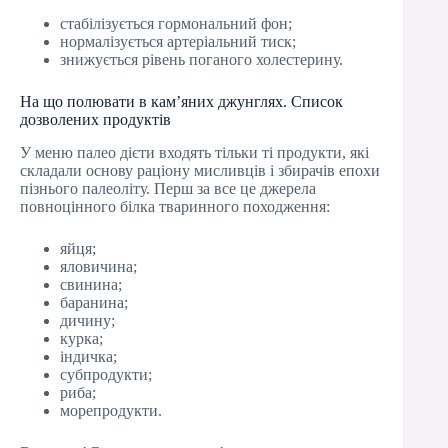
стабілізується гормональний фон;
нормалізується артеріальний тиск;
знижується рівень поганого холестерину.
На що полювати в кам’яних джунглях. Список
дозволених продуктів
У меню палео дієти входять тільки ті продукти, які
складали основу раціону мисливців і збирачів епохи
пізнього палеоліту. Перш за все це джерела
повноцінного білка тваринного походження:
яйця;
яловичина;
свинина;
баранина;
дичину;
курка;
індичка;
субпродукти;
риба;
морепродукти.