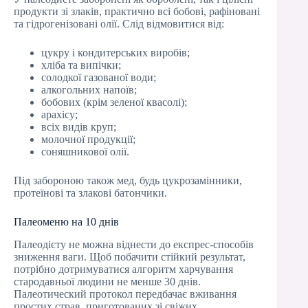
продукти зі злаків, практично всі бобові, рафіновані
та гідрогенізовані олії. Слід відмовитися від:
цукру і кондитерських виробів;
хліба та випічки;
солодкої газованої води;
алкогольних напоїв;
бобових (крім зеленої квасолі);
арахісу;
всіх видів круп;
молочної продукції;
соняшникової олії.
Під забороною також мед, будь цукрозамінники,
протеїнові та злакові батончики.
Палеоменю на 10 днів
Палеодієту не можна віднести до експрес-способів
зниження ваги. Щоб побачити стійкий результат,
потрібно дотримуватися алгоритм харчування
стародавньої людини не менше 30 днів.
Палеотический протокол передбачає вживання
простих страв, приготованих зі свіжих,