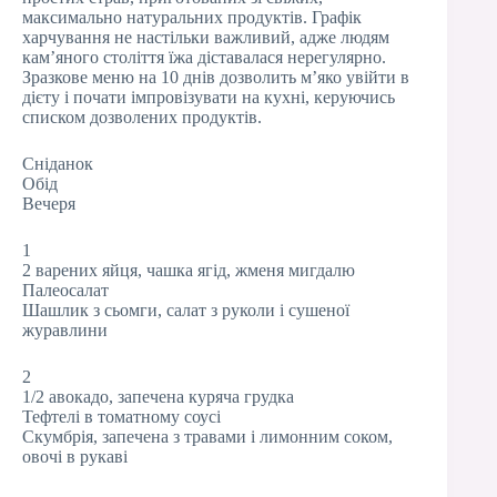
максимально натуральних продуктів. Графік
харчування не настільки важливий, адже людям
кам’яного століття їжа діставалася нерегулярно.
Зразкове меню на 10 днів дозволить м’яко увійти в
дієту і почати імпровізувати на кухні, керуючись
списком дозволених продуктів.
Сніданок
Обід
Вечеря
1
2 варених яйця, чашка ягід, жменя мигдалю
Палеосалат
Шашлик з сьомги, салат з руколи і сушеної
журавлини
2
1/2 авокадо, запечена куряча грудка
Тефтелі в томатному соусі
Скумбрія, запечена з травами і лимонним соком,
овочі в рукаві