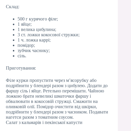
Склад:
500 г курячого філе;
1 яйце;
1 велика цибулина;
3 ст. ложки кокосової стружки;
1 ч. ложка каррі;
помідор;
зубчик часнику;
сіль.
Приготування:
Філе курки пропустити через м’ясорубку або
подрібнити у блендері разом з цибулею. Додати до
фаршу сіль і яйце. Ретельно перемішати. Чайною
ложкою брати невеликі шматочки фаршу і
обвалювати в кокосовій стружці. Смажити на
оливковій олії. Помідор очистити від шкірки,
подрібнити у блендері разом з часником. Подавати
нагетси разом з томатним соусом.
Салат з кальмарів і пекінської капусти