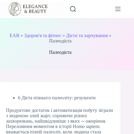
Перейти
до
вмісту
EAB
»
Здоров'я та фітнес
»
Дієти та харчування
»
Палеодієта
Палеодієта
6 Дієта пізнього палеоліту: результати
Продуктове достаток і автоматизація побуту зіграли
з людиною злий жарт, сприяючи різних
захворювань, найшкідливіше з яких ─ ожиріння.
Переломним моментом в історії Homo sapiens
вважається пізній палеоліт, коли людина стала