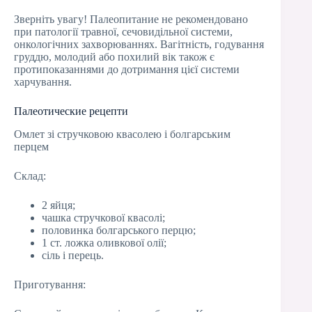
Зверніть увагу! Палеопитание не рекомендовано
при патології травної, сечовидільної системи,
онкологічних захворюваннях. Вагітність, годування
груддю, молодий або похилий вік також є
протипоказаннями до дотримання цієї системи
харчування.
Палеотические рецепти
Омлет зі стручковою квасолею і болгарським
перцем
Склад:
2 яйця;
чашка стручкової квасолі;
половинка болгарського перцю;
1 ст. ложка оливкової олії;
сіль і перець.
Приготування: