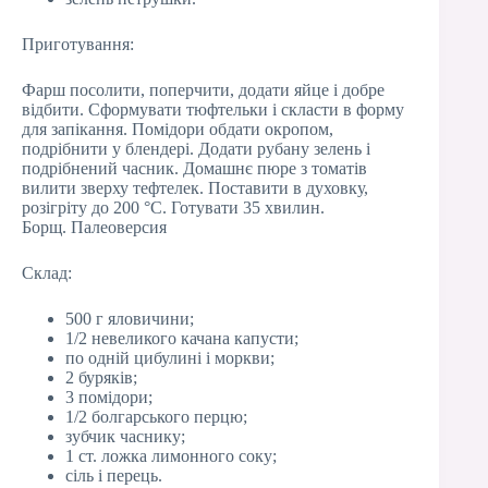
Приготування:
Фарш посолити, поперчити, додати яйце і добре
відбити. Сформувати тюфтельки і скласти в форму
для запікання. Помідори обдати окропом,
подрібнити у блендері. Додати рубану зелень і
подрібнений часник. Домашнє пюре з томатів
вилити зверху тефтелек. Поставити в духовку,
розігріту до 200 °С. Готувати 35 хвилин.
Борщ. Палеоверсия
Склад:
500 г яловичини;
1/2 невеликого качана капусти;
по одній цибулині і моркви;
2 буряків;
3 помідори;
1/2 болгарського перцю;
зубчик часнику;
1 ст. ложка лимонного соку;
сіль і перець.