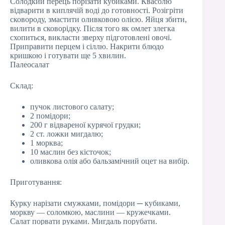
Солодкий перець порізати кубиками. Квасолю
відварити в киплячій воді до готовності. Розігріти
сковороду, змастити оливковою олією. Яйця збити,
вилити в сковорідку. Після того як омлет злегка
схопиться, викласти зверху підготовлені овочі.
Приправити перцем і сіллю. Накрити блюдо
кришкою і готувати ще 5 хвилин.
Палеосалат
Склад:
пучок листового салату;
2 помідори;
200 г відвареної курячої грудки;
2 ст. ложки мигдалю;
1 морква;
10 маслин без кісточок;
оливкова олія або бальзамічний оцет на вибір.
Приготування:
Курку нарізати смужками, помідори ─ кубиками,
моркву — соломкою, маслини — кружечками.
Салат порвати руками. Мигдаль порубати.