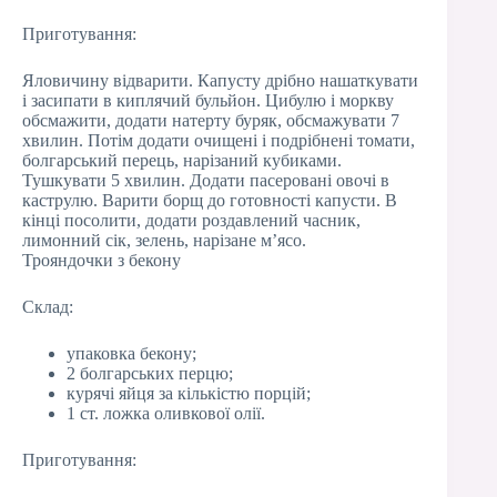
Приготування:
Яловичину відварити. Капусту дрібно нашаткувати
і засипати в киплячий бульйон. Цибулю і моркву
обсмажити, додати натерту буряк, обсмажувати 7
хвилин. Потім додати очищені і подрібнені томати,
болгарський перець, нарізаний кубиками.
Тушкувати 5 хвилин. Додати пасеровані овочі в
каструлю. Варити борщ до готовності капусти. В
кінці посолити, додати роздавлений часник,
лимонний сік, зелень, нарізане м’ясо.
Трояндочки з бекону
Склад:
упаковка бекону;
2 болгарських перцю;
курячі яйця за кількістю порцій;
1 ст. ложка оливкової олії.
Приготування: