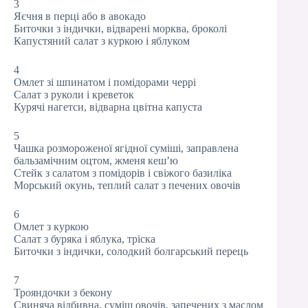
3
Яєчня в перці або в авокадо
Биточки з індички, відварені морква, броколі
Капустяний салат з куркою і яблуком
4
Омлет зі шпинатом і помідорами черрі
Салат з руколи і креветок
Курячі нагетси, відварна цвітна капуста
5
Чашка розмороженої ягідної суміші, заправлена
бальзамічним оцтом, жменя кеш’ю
Стейк з салатом з помідорів і свіжого базиліка
Морський окунь, теплий салат з печених овочів
6
Омлет з куркою
Салат з буряка і яблука, тріска
Биточки з індички, солодкий болгарський перець
7
Трояндочки з бекону
Свиняча відбивна, суміш овочів, запечених з маслом