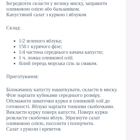
Інгредієнти скласти у велику миску, заправити
оливковою олією або бальзаміком.
Капустяний салат з куркою і яблуком
Склад:
1/2 зеленого яблука;
150 г курячого філе;
1/4 частина середнього качана капусти;
1 ч. ложка оливкової олії;
білий перець морська сіль за смаком.
Приготування:
Білокачанну капусту нашаткувати, скласти в миску.
Філе нарізати кубиками середнього розміру.
Обсмажити шматочки курки в оливковій олії до
готовності. Яблуко нарізати тонкими скибочками.
Викласти курку поверх капусти. Поверх курки
розкласти скибочки яблук. Збризнути салат
оливковою олією, посолити і поперчити.
Салат з руколи і креветок