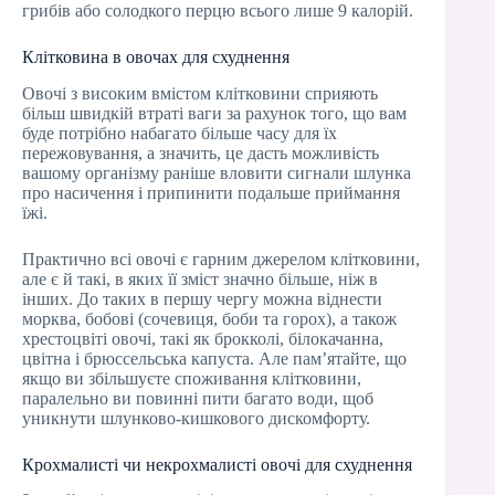
грибів або солодкого перцю всього лише 9 калорій.
Клітковина в овочах для схуднення
Овочі з високим вмістом клітковини сприяють
більш швидкій втраті ваги за рахунок того, що вам
буде потрібно набагато більше часу для їх
пережовування, а значить, це дасть можливість
вашому організму раніше вловити сигнали шлунка
про насичення і припинити подальше приймання
їжі.
Практично всі овочі є гарним джерелом клітковини,
але є й такі, в яких її зміст значно більше, ніж в
інших. До таких в першу чергу можна віднести
морква, бобові (сочевиця, боби та горох), а також
хрестоцвіті овочі, такі як брокколі, білокачанна,
цвітна і брюссельська капуста. Але пам’ятайте, що
якщо ви збільшуєте споживання клітковини,
паралельно ви повинні пити багато води, щоб
уникнути шлунково-кишкового дискомфорту.
Крохмалисті чи некрохмалисті овочі для схуднення