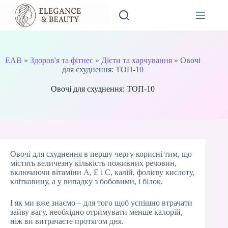
Перейти
до
вмісту
EAB
»
Здоров'я та фітнес
»
Дієти та харчування
»
Овочі
для схуднення: ТОП-10
Овочі для схуднення: ТОП-10
Овочі для схуднення в першу чергу корисні тим, що
містять величезну кількість поживних речовин,
включаючи вітаміни А, Е і С, калій, фолієву кислоту,
клітковину, а у випадку з бобовими, і білок.
І як ми вже знаємо – для того щоб успішно втрачати
зайву вагу, необхідно отримувати менше калорій,
ніж ви витрачаєте протягом дня.