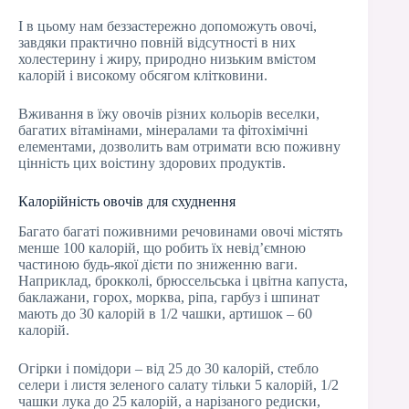
І в цьому нам беззастережно допоможуть овочі,
завдяки практично повній відсутності в них
холестерину і жиру, природно низьким вмістом
калорій і високому обсягом клітковини.
Вживання в їжу овочів різних кольорів веселки,
багатих вітамінами, мінералами та фітохімічні
елементами, дозволить вам отримати всю поживну
цінність цих воістину здорових продуктів.
Калорійність овочів для схуднення
Багато багаті поживними речовинами овочі містять
менше 100 калорій, що робить їх невід’ємною
частиною будь-якої дієти по зниженню ваги.
Наприклад, брокколі, брюссельська і цвітна капуста,
баклажани, горох, морква, ріпа, гарбуз і шпинат
мають до 30 калорій в 1/2 чашки, артишок – 60
калорій.
Огірки і помідори – від 25 до 30 калорій, стебло
селери і листя зеленого салату тільки 5 калорій, 1/2
чашки лука до 25 калорій, а нарізаного редиски,