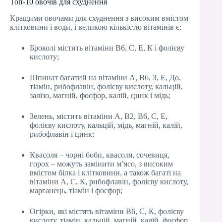
Топ-10 овочів для схуднення
Кращими овочами для схуднення з високим вмістом
клітковини і води, і великою кількістю вітамінів є:
Броколі містить вітаміни В6, С, Е, К і фолієву
кислоту;
Шпинат багатий на вітаміни А, В6, З, Е, До,
тіамін, рибофлавін, фолієву кислоту, кальцій,
залізо, магній, фосфор, калій, цинк і мідь;
Зелень, містить вітаміни А, В2, В6, С, Е,
фолієву кислоту, кальцій, мідь, магній, калій,
рибофлавін і цинк;
Квасоля – чорні боби, квасоля, сочевиця,
горох – можуть замінити м’ясо, з високим
вмістом білка і клітковини, а також багаті на
вітаміни А, С, К, рибофлавін, фолієву кислоту,
марганець, тіамін і фосфор;
Огірки, які містять вітаміни В6, С, К, фолієву
кислоту, тіамін, кальцій, магній, калій, фосфор