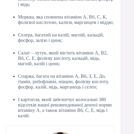
і мідь;
Морква, яка сповнена вітаміни А, В6, С, К,
фолієвої кислотою, калієм, марганцем і міддю;
Селера, багатий на калій, магній, кальцій,
фосфор, залізо і цинк;
Салат – лутук, який містить вітаміни А, В2,
В6, С, Е, фолієву кислоту, кальцій, мідь,
магній, калій і цинк;
Спаржа, багата на вітаміни А, В6, З, Е, До,
тіамін, рибофлавін, ніацин, фолієву кислоту,
фосфор, калій, мідь, марганець і селен;
І картопля, який забезпечує колосальні 380
відсотків вашої рекомендованої денної норми
вітаміну А, а також вітаміни В6, С, Е, мідь і
калій.