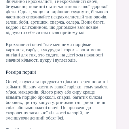
Звичайно і крохмалисті, і некрохмалисті овочі,
безумовно, повинні стати частиною вашої здорової
дієти. Однак, якщо ви вирішили схуднути, більшою
частиною споживайте некрахмалистый тип овочів,
зелені боби, артишок, спаржа, селера. Вони багаті
водою і клітковиною, що допоможе вам довше
відчувати себе ситим після прийому їжі.
Крохмалисті овочі їжте меншими порціями –
картопля, гарбуз, кукурудза і горох – вони менш
вигідні для тих, хто сидить на дієті з-за наявності
значної кількості цукру і вуглеводів.
Розміри порцій
Овочі, фрукти та продукти з цільних зерен повинні
займати більшу частину вашої тарілки, тому замість
м’яса, макаронів, білого рису або сиру краще
візьміть порцію брокколі, спаржі, багатих білком
бобових, цвітну капусту, різноманітні гриби і інші
свіжі або заморожені овочі. Це призведе до
скорочення загальної кількості калорій, не
зменшуючи денний обсяг їжі.