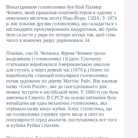
Винахідником головоломки був Ной Палмер
Чепмен, який працював поштмейстером в одному з
невеликих містечок штату Нью-Йорк, США. У 1874
р. він показав друзям головоломку, що складається з
шістнадцяти пронумерованих квадратиків, які треба
було скласти у ряди по чотири штуки так, щоб сума
чисел в кожному рядку дорівнювала 34.
Пізніше, син Н. Чепмэна, Френк Чепмен трохи
видозмінив і головоломку і її ідею. Спочатку
п’ятнашки вироблялися Американською школою
для глухих, а через деякий час (1879 р.) бізнес по
виробництву стающей популярної головоломки
почав художник по дереву Маттіас Райс. Він вживав
назву «Gem Puzzle», яке до сьогоднішнього дня
можна зустріти в англійській мові. У 1880-ті гра була
завезена в Європу. В СРСР на основі пятнашек була
винайдена ще одна механічна головоломка, яка
отримала назву мінус-кубик. Існує статистика, що
ця головоломка утримує третє місце в світі по
популярності серед аналогів, поступаючись все того
ж кубика Рубіка і пазлам.