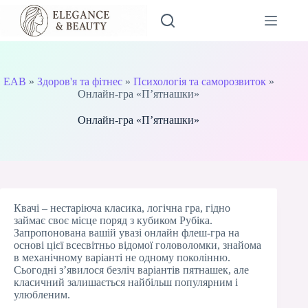
Перейти
до
вмісту
EAB
»
Здоров'я та фітнес
»
Психологія та саморозвиток
»
Онлайн-гра «П’ятнашки»
Онлайн-гра «П’ятнашки»
Квачі – нестаріюча класика, логічна гра, гідно
займає своє місце поряд з кубиком Рубіка.
Запропонована вашій увазі онлайн флеш-гра на
основі цієї всесвітньо відомої головоломки, знайома
в механічному варіанті не одному поколінню.
Сьогодні з’явилося безліч варіантів пятнашек, але
класичний залишається найбільш популярним і
улюбленим.