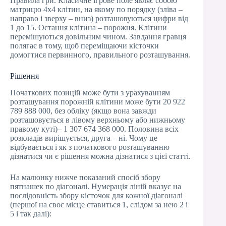
Правила гри. Класичне ігрове поле являє собою
матрицю 4х4 клітин, на якому по порядку (зліва –
направо і зверху – вниз) розташовуються цифри від
1 до 15. Остання клітина – порожня. Клітини
перемішуються довільним чином. Завдання гравця
полягає в тому, щоб переміщаючи кісточки
домогтися первинного, правильного розташування.
Рішення
Початкових позицій може бути з урахуванням
розташування порожній клітини може бути 20 922
789 888 000, без обліку (якщо вона завжди
розташовується в лівому верхньому або нижньому
правому куті)– 1 307 674 368 000. Половина всіх
розкладів вирішується, друга – ні. Чому це
відбувається і як з початкового розташуванню
дізнатися чи є рішення можна дізнатися з цієї статті.
На малюнку нижче показаний спосіб збору
пятнашек по діагоналі. Нумерація ліній вказує на
послідовність збору кісточок для кожної діагоналі
(першої на своє місце ставиться 1, слідом за нею 2 і
5 і так далі):