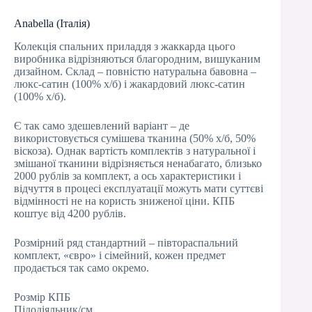
Anabella (Італія)
Колекція спальних приладдя з жаккарда цього
виробника відрізняються благородним, вишуканим
дизайном. Склад – повністю натуральна бавовна –
люкс-сатин (100% х/б) і жакардовий люкс-сатин
(100% х/б).
Є так само здешевлений варіант – де
використовується сумішева тканина (50% х/б, 50%
віскоза). Однак вартість комплектів з натуральної і
змішаної тканини відрізняється ненабагато, близько
2000 рублів за комплект, а ось характеристики і
відчуття в процесі експлуатації можуть мати суттєві
відмінності не на користь зниженої ціни. КПБ
коштує від 4200 рублів.
Розмірний ряд стандартний – півтораспальний
комплект, «євро» і сімейний, кожен предмет
продається так само окремо.
Розмір КПБ
Підодіяльник/см