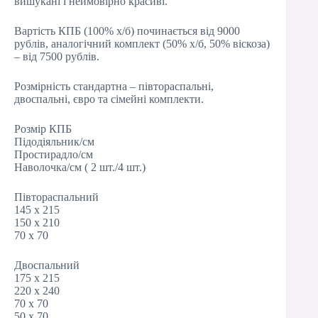
вишукані і неймовірно красиві.
Вартість КПБ (100% х/б) починається від 9000
рублів, аналогічний комплект (50% х/б, 50% віскоза)
– від 7500 рублів.
Розмірність стандартна – півтораспальні,
двоспальні, євро та сімейні комплекти.
Розмір КПБ
Підодіяльник/см
Простирадло/см
Наволочка/см ( 2 шт./4 шт.)
Півтораспальний
145 х 215
150 х 210
70 х 70
Двоспальний
175 х 215
220 х 240
70 х 70
50 х 70