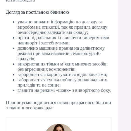
Догляд за постільною білизною
уважно вивчати інформацію по догляду за
виробом на етикетці, так як правила догляду
безпосередньо залежать від складу;
прати підодіяльник і наволочки вивернутими
навиворіт і застебнутими;
дозволено машинне прання на делікатному
режимі при максимальній температурі 40
градусів;
використання тільки м’яких миючих засобів,
без агресивних компонентів;
забороняється користуватися відбілювачами;
забороняється сушка поблизу опалювальних
приладів та на сонце;
гладити на режимі «шовк» з виворітного боку.
Пропонуємо подивитися огляд прекрасного білизни
з тканинного жаккарда: