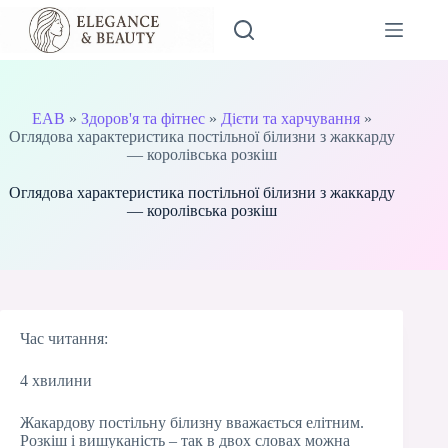
Перейти
до
вмісту
EAB
»
Здоров'я та фітнес
»
Дієти та харчування
»
Оглядова характеристика постільної білизни з жаккарду
— королівська розкіш
Оглядова характеристика постільної білизни з жаккарду
— королівська розкіш
Час читання:
4 хвилини
Жакардову постільну білизну вважається елітним.
Розкіш і вишуканість – так в двох словах можна