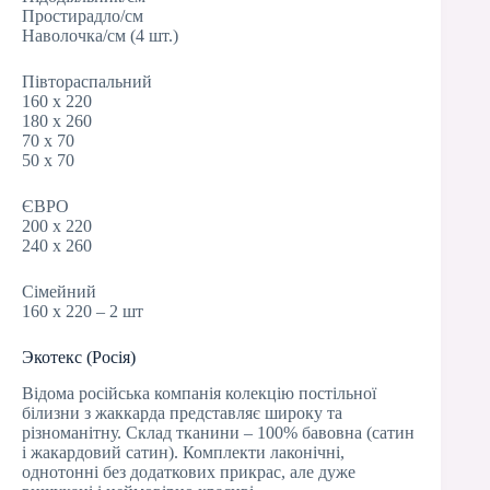
Простирадло/см
Наволочка/см (4 шт.)
Півтораспальний
160 х 220
180 х 260
70 х 70
50 х 70
ЄВРО
200 х 220
240 х 260
Сімейний
160 х 220 – 2 шт
Экотекс (Росія)
Відома російська компанія колекцію постільної
білизни з жаккарда представляє широку та
різноманітну. Склад тканини – 100% бавовна (сатин
і жакардовий сатин). Комплекти лаконічні,
однотонні без додаткових прикрас, але дуже