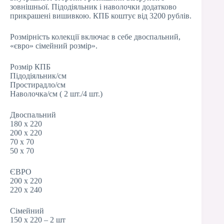
зовнішньої. Підодіяльник і наволочки додатково
прикрашені вишивкою. КПБ коштує від 3200 рублів.
Розмірність колекції включає в себе двоспальний,
«євро» сімейний розмір».
Розмір КПБ
Підодіяльник/см
Простирадло/см
Наволочка/см ( 2 шт./4 шт.)
Двоспальний
180 х 220
200 х 220
70 х 70
50 х 70
ЄВРО
200 х 220
220 х 240
Сімейний
150 х 220 – 2 шт