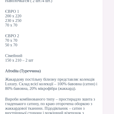
Наволочка/см ( 2 шт./4 шт.)
ЄВРО 1
200 х 220
230 х 250
70 х 70
ЄВРО 2
70 х 70
50 х 70
Сімейний
150 х 210 – 2 шт
Afrodita (Туреччина)
Жакардову постільну білизну представляє колекція
Luxury. Склад всієї колекції – 100% бавовна (сатин) і
80% бавовна, 20% мікрофібра (жаккард).
Вироби комбінованого типу – простирадло зшита з
гладенького сатину, по краю оторочена оборкою з
жаккардової тканини. Підодіяльник – сатин з
внутрішньої сторони і розкішний візерунок з