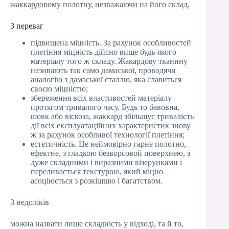
жаккардовому полотну, незважаючи на його склад.
З переваг
підвищена міцність. За рахунок особливостей
плетіння міцність дійсно вище будь-якого
матеріалу того ж складу. Жакардову тканину
називають так само дамаської, проводячи
аналогію з дамаської сталлю, яка славиться
своєю міцністю;
збереження всіх властивостей матеріалу
протягом тривалого часу. Будь то бавовна,
шовк або віскоза, жаккард збільшує тривалість
дії всіх експлуатаційних характеристик знову
ж за рахунок особливої технології плетіння;
естетичність. Це неймовірно гарне полотно,
ефектне, з гладкою безворсовой поверхнею, з
дуже складними і виразними візерунками і
переливається текстурою, який міцно
асоціюється з розкішшю і багатством.
З недоліків
можна назвати лише складність у відході, та й то,