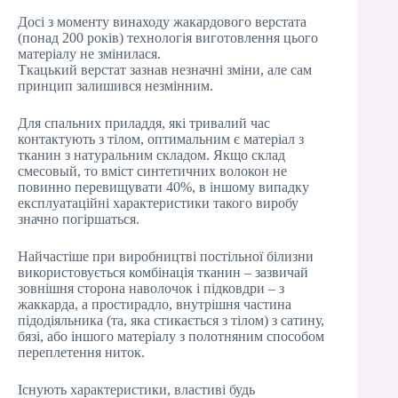
Досі з моменту винаходу жакардового верстата
(понад 200 років) технологія виготовлення цього
матеріалу не змінилася.
Ткацький верстат зазнав незначні зміни, але сам
принцип залишився незмінним.
Для спальних приладдя, які тривалий час
контактують з тілом, оптимальним є матеріал з
тканин з натуральним складом. Якщо склад
смесовый, то вміст синтетичних волокон не
повинно перевищувати 40%, в іншому випадку
експлуатаційні характеристики такого виробу
значно погіршаться.
Найчастіше при виробництві постільної білизни
використовується комбінація тканин – зазвичай
зовнішня сторона наволочок і підковдри – з
жаккарда, а простирадло, внутрішня частина
підодіяльника (та, яка стикається з тілом) з сатину,
бязі, або іншого матеріалу з полотняним способом
переплетення ниток.
Існують характеристики, властиві будь