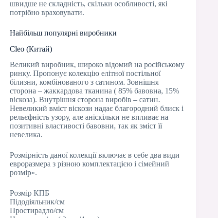
швидше не складність, скільки особливості, які
потрібно враховувати.
Найбільш популярні виробники
Cleo (Китай)
Великий виробник, широко відомий на російському
ринку. Пропонує колекцію елітної постільної
білизни, комбінованого з сатином. Зовнішня
сторона – жаккардова тканина ( 85% бавовна, 15%
віскоза). Внутрішня сторона виробів – сатин.
Невеликий вміст віскози надає благородний блиск і
рельєфність узору, але аніскільки не впливає на
позитивні властивості бавовни, так як зміст її
невелика.
Розмірність даної колекції включає в себе два види
евроразмера з різною комплектацією і сімейний
розмір».
Розмір КПБ
Підодіяльник/см
Простирадло/см