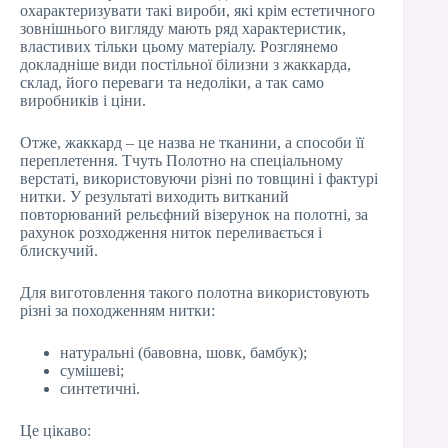
охарактеризувати такі вироби, які крім естетичного
зовнішнього вигляду мають ряд характеристик,
властивих тільки цьому матеріалу. Розглянемо
докладніше види постільної білизни з жаккарда,
склад, його переваги та недоліки, а так само
виробників і ціни.
Отже, жаккард – це назва не тканини, а способи її
переплетення. Тчуть Полотно на спеціальному
верстаті, використовуючи різні по товщині і фактурі
нитки. У результаті виходить витканий
повторюваний рельєфний візерунок на полотні, за
рахунок розходження ниток переливається і
блискучий.
Для виготовлення такого полотна використовують
різні за походженням нитки:
натуральні (бавовна, шовк, бамбук);
сумішеві;
синтетичні.
Це цікаво: