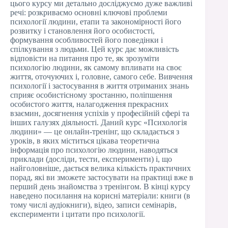
цього курсу ми детально досліджуємо дуже важливі
речі: розкриваємо основні ключові проблеми
психології людини, етапи та закономірності його
розвитку і становлення його особистості,
формування особливостей його поведінки і
спілкування з людьми. Цей курс дає можливість
відповісти на питання про те, як зрозуміти
психологію людини, як самому впливати на своє
життя, оточуючих і, головне, самого себе. Вивчення
психології і застосування в життя отриманих знань
сприяє особистісному зростанню, поліпшення
особистого життя, налагодження прекрасних
взаємин, досягнення успіхів у професійній сфері та
інших галузях діяльності. Даний курс «Психологія
людини» — це онлайн-тренінг, що складається з
уроків, в яких міститься цікава теоретична
інформація про психологію людини, наводяться
приклади (досліди, тести, експерименти) і, що
найголовніше, дається велика кількість практичних
порад, які ви зможете застосувати на практиці вже в
перший день знайомства з тренінгом. В кінці курсу
наведено посилання на корисні матеріали: книги (в
тому числі аудіокниги), відео, записи семінарів,
експерименти і цитати про психології.