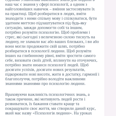
наш час є знання у сфері психології, а одним з
найголовніших навичок – вміння застосовувати їх
на практиці. Щоб розбиратися в людях, вміти
знаходити з ними спільну мову і спілкуватися, бути
здатним миттєво підлаштуватися під будь-яку
ситуацію, завжди допомогти собі та іншим,
потрібно розуміти психологію. Щоб проблеми і
стрес, які сьогодні з величезною силою тиснуть на
людину, не зламали вас або ваших близьких, і ви або
вони могли продовжити свій шлях, потрібно
розбиратися в психології людини. Щоб розуміти
інших на глибинному рівні, вміти зростити самого
себе, виховати своїх дітей, вплинути на оточуючих,
потрібно знати нюанси психології людей. Щоб
досягати успіхів, досягати нових результатів,
підкорювати нові висоти, жити в достатку, гармонії і
благополуччя, потрібно володіти важливими
знаннями знаннями про психологію людини.
Враховуючи важливість психологічних знань, а
також причини, які мотивують людей рости і
розвиватися, їх бажання ставати краще та
покращувати своє життя, ми створили даний курс,
який має назву «Психологія людини». На уроках