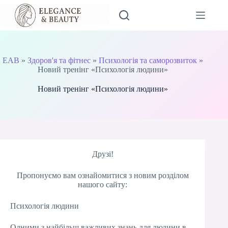
Перейти
до
вмісту
EAB
»
Здоров'я та фітнес
»
Психологія та саморозвиток
»
Новий тренінг «Психологія людини»
Новий тренінг «Психологія людини»
Друзі!
Пропонуємо вам ознайомитися з новим розділом
нашого сайту:
Психологія людини
Одними з найбільш важливих знань для людини в