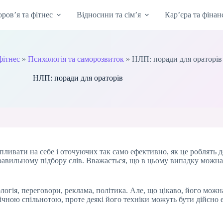
оров’я та фітнес
Відносини та сім’я
Кар’єра та фінан
фітнес
»
Психологія та саморозвиток
»
НЛП: поради для ораторів
НЛП: поради для ораторів
пливати на себе і оточуючих так само ефективно, як це роблять д
правильному підбору слів. Вважається, що в цьому випадку можн
огія, переговори, реклама, політика. Але, що цікаво, його можн
ічною спільнотою, проте деякі його техніки можуть бути дійсно