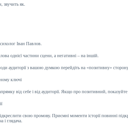
, звучить як.
сихолог Іван Павлов.
ова однієї частини сцени, а негативні – на іншій.
згоди аудиторії з вашою думкою перейдіть на «позитивну» сторону
вному ключі
рямку від себе і від аудиторії. Якщо про позитивний, показуйте 
ії
підкреслити свою промову. Приємні моменти історії повинні під
 і глядача.