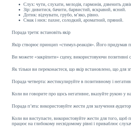
Слух: чути, слухати, мелодія, гармонія, дзвенить дзвін
Зір: дивитися, бачити, барвистий, яскравий, ясний.
Дотик: відчувати, грубо, м’яко, рівно.
Смак і нюх: пахне, солодкий, ароматний, пряний.
Порада третя: встановіть якір
Якір створює принцип «стимул-реакція». Його придумав п
Ви можете «закріпити» сцену, використовуючи позитивні сл
Як тільки ви переконаєтеся, що якір встановлено, що для 
Порада четверта: жестикулируйте в позитивному і негати
Коли ви говорите про щось негативне, вказуйте рукою у нап
Порада п’ята: використовуйте жести для залучення аудитор
Коли ви виступаєте, використовуйте жести для того, щоб 
працює на глибокому несвідомому рівні і приваблює слухача