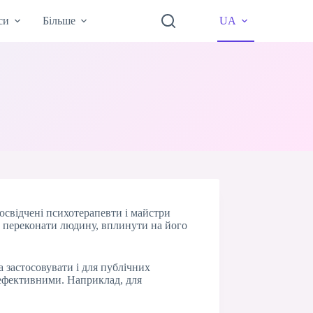
си
Більше
UA
освідчені психотерапевти і майстри
а переконати людину, вплинути на його
а застосовувати і для публічних
 ефективними. Наприклад, для