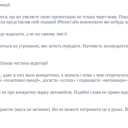
мації
йтеся, що ви уявляєте свою презентацію не тільки через мову. Пок
ли представляв свій перший iPhone) або виконувати які-небудь за
де надихати, а не на самому змісті
ться на утриманні, яке хочуть передати. Натомість зосередьтеся 
більша частина аудиторії
, адже в них мало конкретики, а значить і нема з чим сперечати
 «позитивні емоції», досягти «успіху» і підвищити «мотивацію»
а не про конкретну марку автомобіля. Подібні слова не прямо ві
страктне (щось не активне). Ви не можете потримати це в руках.