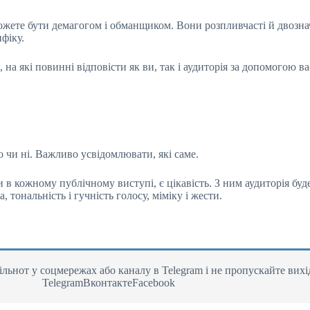
можете бути демагогом і обманщиком. Вони розпливчасті й двозна
фіку.
а які повинні відповісти як ви, так і аудиторія за допомогою в
о чи ні. Важливо усвідомлювати, які саме.
 кожному публічному виступі, є цікавість. З ним аудиторія буд
 тональність і гучність голосу, міміку і жести.
льнот у соцмережах або каналу в Telegram і не пропускайте вихі
TelegramВконтактеFacebook