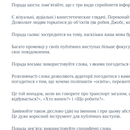
Порада шоста: пам’ятайте, що є три види сприйняття інфор
Є візуальні, аудіальні і кинестетические глядачі. Перекона
Дозвольте людям торкатися до об’єктів (як робив Джобс, ко
Порада сьома: зосередьтеся на тому, наскільки ваша мова бу
Багато промовці у своїх публічних виступах більше фокусую
своє повідомлення.
Порада восьма: використовуйте слова, з якими погодиться 
Розпливчасті слова дозволяють аудиторії погодитися з вами
погодитися з тим, що хочемо поліпшити «освіта», пережити
Це той випадок, коли ви говорите про транспорт загалом, 
відбувається?», «Хто винен?» і «Що робити?».
Замінюйте також дієслово (дія) на іменник і при цьому аб
Це дуже корисний інструмент для публічних виступів.
Порада дев’ята: використовуйте специфічні слова