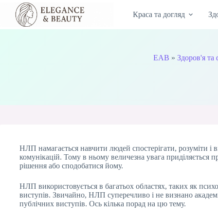
Перейти
до
Краса та догляд
Зд
вмісту
EAB
»
Здоров'я та 
НЛП намагається навчити людей спостерігати, розуміти і в
комунікацій. Тому в ньому величезна увага приділяється 
рішення або сподобатися йому.
НЛП використовується в багатьох областях, таких як психол
виступів. Звичайно, НЛП суперечливо і не визнано академ
публічних виступів. Ось кілька порад на цю тему.