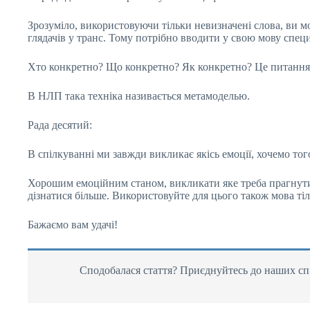
Зрозуміло, використовуючи тільки невизначені слова, ви 
глядачів у транс. Тому потрібно вводити у свою мову специ
Хто конкретно? Що конкретно? Як конкретно? Це питання, н
В НЛП така техніка називається метамоделью.
Рада десятий:
В спілкуванні ми завжди викликає якісь емоції, хочемо тог
Хорошим емоційним станом, викликати яке треба прагнути в
дізнатися більше. Використовуйте для цього також мова тіла,
Бажаємо вам удачі!
Сподобалася стаття? Приєднуйтесь до наших спі