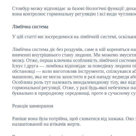
Стовбур мозку відповідає за базові біологічні функції: дих
вона контролює гормональну регуляцію і всі види чутливос
Лімбічна система
У цій статті ми зосередимося на лімбічній системі, оскільк
Лімбічна система діє без роздумів, саме в ній кореняться 
вивченні внутрішнього стану людини. Ми можемо змусити
мозку. Отже, перша ключова особливість лімбічної системи
Існує і друга — лимбика відповідає за поведінку людини п
обстановці — коли виготовляв інструменти, спілкувався 
машиною, яка не могла захистити в разі нападу ведмедя аб
Особлива роль тут належить миндалевидному тілу, яке відп
гормональної регуляції. Отже, у разі будь-якої небезпеки 
буквально в природному середовищі, проте в сучасному сус
Реакція завмирання
Раніше вона була потрібна, щоб сховатися від хижака. Око
налаштований на втікачів жертв.