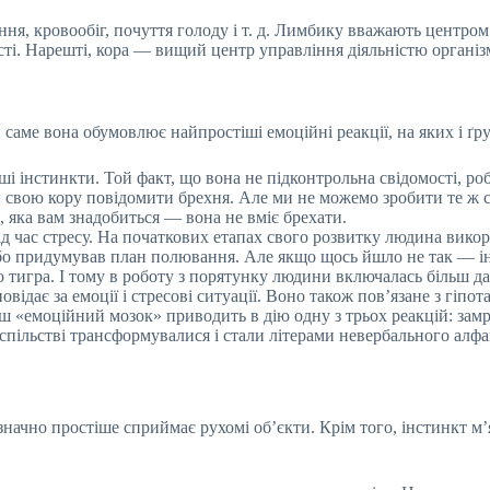
ання, кровообіг, почуття голоду і т. д. Лимбику вважають центром
ті. Нарешті, кора — вищий центр управління діяльністю організму
и саме вона обумовлює найпростіші емоційні реакції, на яких і ґ
наші інстинкти. Той факт, що вона не підконтрольна свідомості, 
 свою кору повідомити брехня. Але ми не можемо зробити те ж
, яка вам знадобиться — вона не вміє брехати.
ід час стресу. На початкових етапах свого розвитку людина викор
або придумував план полювання. Але якщо щось йшло не так — ін
о тигра. І тому в роботу з порятунку людини включалась більш д
овідає за емоції і стресові ситуації. Воно також пов’язане з гі
наш «емоційний мозок» приводить в дію одну з трьох реакцій: зам
пільстві трансформувалися і стали літерами невербального алфав
 значно простіше сприймає рухомі об’єкти. Крім того, інстинкт 