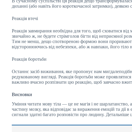
В сучасному суспільстві ця реакція дещо трансформувалася
диханні (або навіть його короткочасної затримки), деякою
Реакція втечі
Реакція завмирання необхідна для того, щоб сховатися від м
звичайно ж, не будете стрімголов бігти від неприємної ро
Тим не менш, дещо спотвореною формою вони прориваються 
відсторонюючись від небезпеки, або ж навпаки, його тіло н
Реакція боротьби
Останнє засіб виживання, яке пропонує нам мигдалеподібне
редукованому вигляді. Реакція боротьби може проявлятися
важливо вчасно розпізнати цю реакцію, щоб завчасно вжит
Висновки
Уміння читати мову тіла — це не магія і не шарлатанство,
частину мозку, яка відповідає за вираження емоцій та дії в
сигнали здатні багато розповісти про людину. Детальніше 