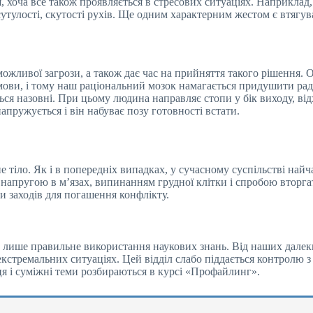
, хоча все також проявляється в стресових ситуаціях. Наприкла
 сутулості, скутості рухів. Ще одним характерним жестом є втягу
ожливої загрози, а також дає час на прийняття такого рішення. О
змови, і тому наш раціональний мозок намагається придушити рад
назовні. При цьому людина направляє стопи у бік виходу, відхи
апружується і він набуває позу готовності встати.
 тіло. Як і в попередніх випадках, у сучасному суспільстві найч
 напругою в м’язах, випинанням грудної клітки і спробою вторга
и заходів для погашення конфлікту.
 а лише правильне використання наукових знань. Від наших далек
 екстремальних ситуаціях. Цей відділ слабо піддається контролю з
ця і суміжні теми розбираються в курсі «Профайлинг».