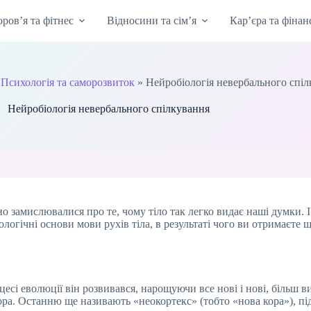
оров’я та фітнес
Відносини та сім’я
Кар’єра та фінан
»
Психологія та саморозвиток
»
Нейробіологія невербального спі
Нейробіологія невербального спілкування
 замислювалися про те, чому тіло так легко видає наші думки. І 
ологічні основи мови рухів тіла, в результаті чого ви отримаєте
есі еволюції він розвивався, нарощуючи все нові і нові, більш в
 кора. Останню ще називають «неокортекс» (тобто «нова кора»), пі