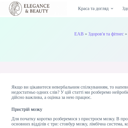
Перейти
до
Краса та догляд
Зд
вмісту
EAB
»
Здоров'я та фітнес
Якщо ви цікавитеся невербальним спілкуванням, то напевно
недостатньо одних слів? У цій статті ми розберемо нейробі
дійсно важлива, а оцінка за нею працює.
Пристрій мозку
Для початку коротко розберемося з пристроєм мозку. В проц
основних відділів є три: стовбур мозку, лімбічна система,