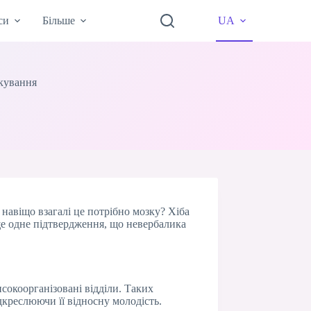
си
Більше
UA
лкування
навіщо взагалі це потрібно мозку? Хіба
 ще одне підтвердження, що невербалика
исокоорганізовані відділи. Таких
дкреслюючи її відносну молодість.