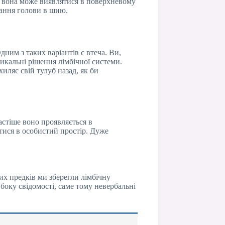
д, вона може виявлятися в поверхневому
вання голови в шию.
дним з таких варіантів є втеча. Ви,
икальні рішення лімбічної системи.
ляє свій тулуб назад, як би
астіше воно проявляється в
тися в особистий простір. Дуже
их предків ми зберегли лімбічну
 боку свідомості, саме тому невербальні