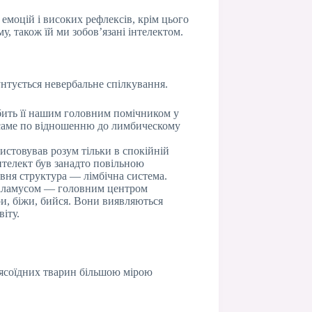
 емоцій і високих рефлексів, крім цього
, також їй ми зобов’язані інтелектом.
рунтується невербальне спілкування.
робить її нашим головним помічником у
 саме по відношенню до лимбическому
истовував розум тільки в спокійній
телект був занадто повільною
авня структура — лімбічна система.
поталамусом — головним центром
ри, біжи, бийся. Вони виявляються
іту.
м’ясоїдних тварин більшою мірою