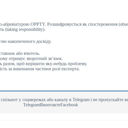
ю-абревіатурою OPPTY. Розшифровується як спостереження (observa
 (taking responsibility).
гою накопиченого досвіду.
ставник або вчитель.
ьому отримує зворотний зв’язок.
ь разом, щоб вирішити яку-небудь проблему.
ість за виконання частини ролі експерта.
пільнот у соцмережах або каналу в Telegram і не пропускайте в
TelegramВконтактеFacebook