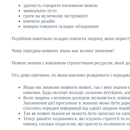
здатність говорити іноземною мовою
замішувати тісто
грати на музичному інструменті
вивчити дизайн
використовувати складне обладнання
Подібним навичкам складно навчити людину, якщо корист
Чому передача неявних знань має велике значення?
Неявне знання є важливим стратегічним ресурсом, який допо
Ось деякі причини, по яким важливо розкривати і передава
Якщо ми зможемо виявити неявні, так і явні знання е
навички. Будь експерт володіє сильною інтуїцією, ал
Коли людина з великим досвідом звільняється, компані
Заповнення цієї прогалини в знаннях може бути доро
способах передачі інформації від однієї людини іншій
Так як неявні знання не можуть бути записані на папе
Тепер давайте подивимося, які існують стратегії та 
навику, скільки педагогам, які прагнуть поліпшити св