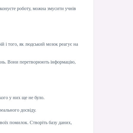
иконуєте роботу, можна змусити учнів
ій і того, як людський мозок реагує на
нань. Вони перетворюють інформацію,
кого у них ще не було.
еального досвіду.
своїх помилок. Створіть базу даних,