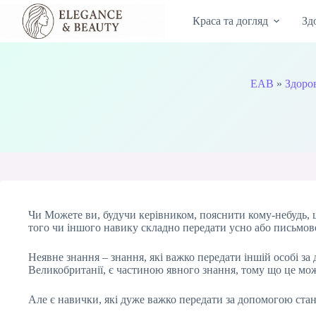
Перейти
до
Краса та догляд
Зд
вмісту
EAB
»
Здоров
Чи Можете ви, будучи керівником, пояснити кому-небудь, щ
того чи іншого навику складно передати усно або письмово
Неявне знання – знання, які важко передати іншій особі з
Великобританії, є частиною явного знання, тому що це може
Але є навички, які дуже важко передати за допомогою ста