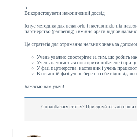
5
Використовувати накопичений досвід
Існує методика для педагогів і наставників під назво
партнерство (partnering) і вміння брати відповідальність
Це стратегія для отримання неявних знань за допомо
Учень уважно спостерігає за тим, що робить на
Учень намагається повторити побачене і при ц
У фазі партнерства, наставник і учень працюют
В останній фазі учень бере на себе відповідальн
Бажаємо вам удачі!
Сподобалася стаття? Приєднуйтесь до наших с