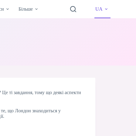
си
Більше
UA
Це ті завдання, тому що деякі аспекти
 те, що Лондон знаходиться у
ї.