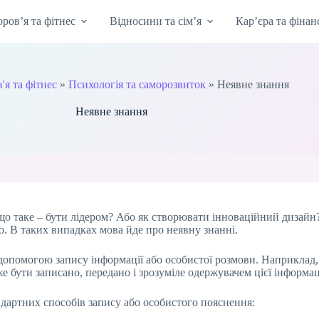
оров’я та фітнес
Відносини та сім’я
Кар’єра та фінан
'я та фітнес
»
Психологія та саморозвиток
»
Неявне знання
Неявне знання
о таке – бути лідером? Або як створювати інноваційний дизайн? 
. В таких випадках мова йде про неявну знанні.
а допомогою запису інформації або особистої розмови. Наприклад,
 бути записано, передано і зрозуміле одержувачем цієї інформаці
ндартних способів запису або особистого пояснення: