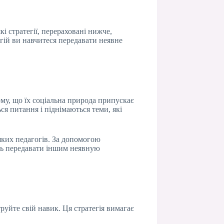
і стратегії, перераховані нижче,
егій ви навчитеся передавати неявне
ому, що їх соціальна природа припускає
я питання і піднімаються теми, які
еяких педагогів. За допомогою
ть передавати іншим неявную
уйте свій навик. Ця стратегія вимагає