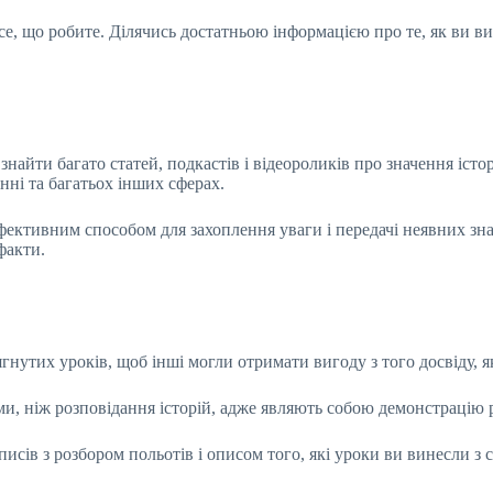
все, що робите. Ділячись достатньою інформацією про те, як ви в
знайти багато статей, подкастів і відеороликів про значення істор
нні та багатьох інших сферах.
ефективним способом для захоплення уваги і передачі неявних з
факти.
гнутих уроків, щоб інші могли отримати вигоду з того досвіду, я
и, ніж розповідання історій, адже являють собою демонстрацію р
исів з розбором польотів і описом того, які уроки ви винесли з 