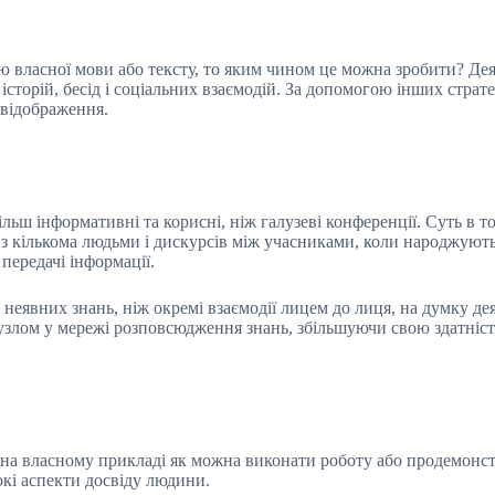
 власної мови або тексту, то яким чином це можна зробити? Деяк
історій, бесід і соціальних взаємодій. За допомогою інших страт
 відображення.
ьш інформативні та корисні, ніж галузеві конференції. Суть в т
з кількома людьми і дискурсів між учасниками, коли народжуютьс
передачі інформації.
 неявних знань, ніж окремі взаємодії лицем до лиця, на думку д
вузлом у мережі розповсюдження знань, збільшуючи свою здатніс
 на власному прикладі як можна виконати роботу або продемонстр
кі аспекти досвіду людини.