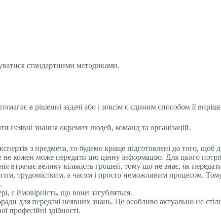
уватися стандартними методиками.
магає в рішенні задачі або і зовсім є єдиним способом її виріш
ти неявні знання окремих людей, команд та організацій.
кспертів з предмета, то будемо краще підготовлені до того, щоб
е не кожен може передати цю цінну інформацію. Для цього потрібн
я втрачає велику кількість грошей, тому що не знає, як передати
гим, трудомістким, а часом і просто неможливим процесом. Тому
.
рі, є ймовірність, що вони загубляться.
поради для передачі неявних знань. Це особливо актуально не стіл
ої професійні здібності.