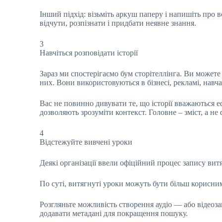
Інший підхід: візьміть аркуш паперу і напишіть про 
відчути, розпізнати і придбати неявне знання.
3
Навчіться розповідати історії
Зараз ми спостерігаємо бум сторітеллінга. Ви можете 
них. Вони використовуються в бізнесі, рекламі, навча
Вас не повинно дивувати те, що історії вважаються 
дозволяють зрозуміти контекст. Головне – зміст, а не 
4
Відстежуйте вивчені уроки
Деякі організації ввели офіційний процес запису витя
По суті, витягнуті уроки можуть бути більш корисним
Розгляньте можливість створення аудіо — або відеозап
додавати метадані для покращення пошуку.