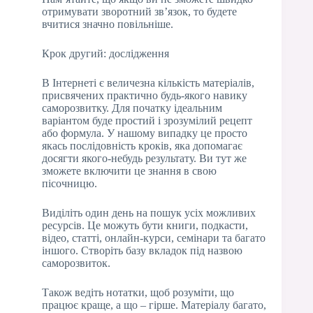
отримувати зворотний зв’язок, то будете
вчитися значно повільніше.
Крок другий: дослідження
В Інтернеті є величезна кількість матеріалів,
присвячених практично будь-якого навику
саморозвитку. Для початку ідеальним
варіантом буде простий і зрозумілий рецепт
або формула. У нашому випадку це просто
якась послідовність кроків, яка допомагає
досягти якого-небудь результату. Ви тут же
зможете включити це знання в свою
пісочницю.
Виділіть один день на пошук усіх можливих
ресурсів. Це можуть бути книги, подкасти,
відео, статті, онлайн-курси, семінари та багато
іншого. Створіть базу вкладок під назвою
саморозвиток.
Також ведіть нотатки, щоб розуміти, що
працює краще, а що – гірше. Матеріалу багато,