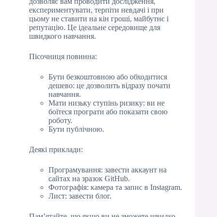
дозволяє вам проводити дослідження,
експериментувати, терпіти невдачі і при
цьому не ставити на кін гроші, майбутнє і
репутацію. Це ідеальне середовище для
швидкого навчання.
Пісочниця повинна:
Бути безкоштовною або обходитися
дешево: це дозволить відразу почати
навчання.
Мати низьку ступінь ризику: ви не
боїтеся програти або показати свою
роботу.
Бути публічною.
Деякі приклади:
Програмування: завести аккаунт на
сайтах на зразок GitHub.
Фотографія: камера та запис в Instagram.
Лист: завести блог.
Пам’ятайте, що якщо ви не зможете швидко