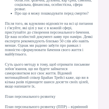
областей: фізична, духовна, кар’єрна, сімейна,
соціальна, фінансова, особистісна, сфера
розваг.
Про що я можу пошкодувати перед смертю?
Після того, як вдумливо відповісте на всі ці питання
і з’ясуйте, які цілі у вас є в кожній сфері,
приступайте до створення персонального бачення.
Це ваш особистий документ-заяву про наміри. Деякі
експерти рекомендують близько 50 слів або навіть
менше. Однак ми радимо забути про рамках і
повністю сформулювати бачення свого життя і
майбутнього.
Суть цього методу в тому, щоб отримати письмове
зобов’язання, що ви будете займатися
саморозвитком все своє життя. Відомий
мотиваційний спікер Брайан Трейсі каже, що ви в
кілька разів підвищите шанси досягти своїх цілей,
якщо напишете їх.
План персонального розвитку
План персонального розвитку (ППР) – відмінний