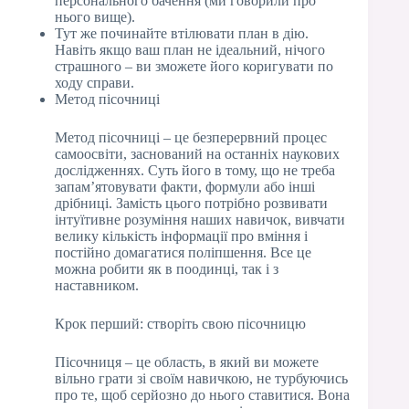
персонального бачення (ми говорили про
нього вище).
Тут же починайте втілювати план в дію.
Навіть якщо ваш план не ідеальний, нічого
страшного – ви зможете його коригувати по
ходу справи.
Метод пісочниці
Метод пісочниці – це безперервний процес
самоосвіти, заснований на останніх наукових
дослідженнях. Суть його в тому, що не треба
запам’ятовувати факти, формули або інші
дрібниці. Замість цього потрібно розвивати
інтуїтивне розуміння наших навичок, вивчати
велику кількість інформації про вміння і
постійно домагатися поліпшення. Все це
можна робити як в поодинці, так і з
наставником.
Крок перший: створіть свою пісочницю
Пісочниця – це область, в який ви можете
вільно грати зі своїм навичкою, не турбуючись
про те, щоб серйозно до нього ставитися. Вона