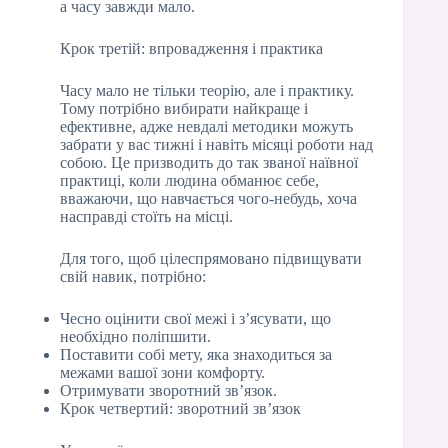
а часу завжди мало.
Крок третій: впровадження і практика
Часу мало не тільки теорію, але і практику.
Тому потрібно вибирати найкраще і
ефективне, адже невдалі методики можуть
забрати у вас тижні і навіть місяці роботи над
собою. Це призводить до так званої наївної
практиці, коли людина обманює себе,
вважаючи, що навчається чого-небудь, хоча
насправді стоїть на місці.
Для того, щоб цілеспрямовано підвищувати
свій навик, потрібно:
Чесно оцінити свої межі і з’ясувати, що
необхідно поліпшити.
Поставити собі мету, яка знаходиться за
межами вашої зони комфорту.
Отримувати зворотний зв’язок.
Крок четвертий: зворотний зв’язок