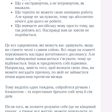
Що є екстравертом, а не інтровертом, як
вважали.
Що терпіти не можете свою нинішню роботу.
Але краще не заслужили, тому що абсолютно
нічого для цього не робите.
Що вивчаєте англійську мову просто тому, що
так роблять всі. Насправді вам це зовсім не
подобається.
Це все одкровення, які можуть вас здивувати, якщо
ви станете чесні з самим собою. Всі люди на планеті
переживають наслідки когнітивного дисонансу. Але
лише наймужніші намагаються з’ясувати, чому це
відбувається. Інші ж придумують собі відмовки.
Наприклад, замість того, щоб визнати свою лінь, ви
можете вигадати причину, по якій не займаєтеся
нічим корисним протягом місяця.
Тому виділіть один тиждень, озбройтеся ручкою і
блокнотом – та перестаньте брехати собі хоча б сім
днів.
Після того, як почнете розуміти себе (це не кінцевий
процес, а триває все життя), можете переходити до