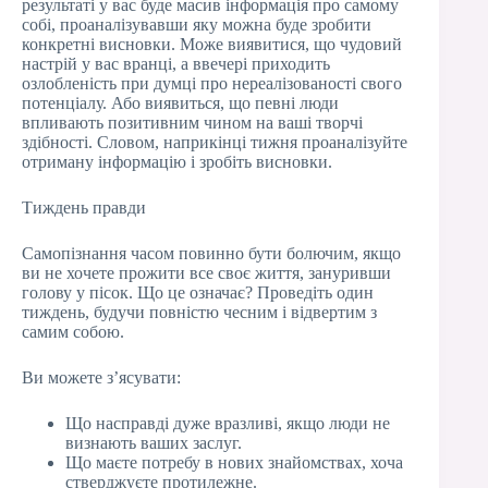
результаті у вас буде масив інформація про самому
собі, проаналізувавши яку можна буде зробити
конкретні висновки. Може виявитися, що чудовий
настрій у вас вранці, а ввечері приходить
озлобленість при думці про нереалізованості свого
потенціалу. Або виявиться, що певні люди
впливають позитивним чином на ваші творчі
здібності. Словом, наприкінці тижня проаналізуйте
отриману інформацію і зробіть висновки.
Тиждень правди
Самопізнання часом повинно бути болючим, якщо
ви не хочете прожити все своє життя, зануривши
голову у пісок. Що це означає? Проведіть один
тиждень, будучи повністю чесним і відвертим з
самим собою.
Ви можете з’ясувати:
Що насправді дуже вразливі, якщо люди не
визнають ваших заслуг.
Що маєте потребу в нових знайомствах, хоча
стверджуєте протилежне.