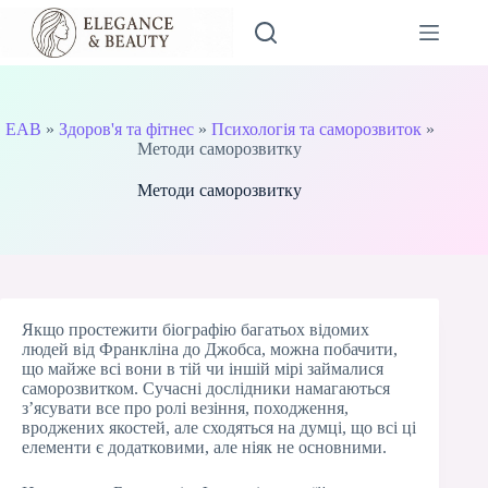
Перейти
до
вмісту
EAB
»
Здоров'я та фітнес
»
Психологія та саморозвиток
»
Методи саморозвитку
Методи саморозвитку
Якщо простежити біографію багатьох відомих
людей від Франкліна до Джобса, можна побачити,
що майже всі вони в тій чи іншій мірі займалися
саморозвитком. Сучасні дослідники намагаються
з’ясувати все про ролі везіння, походження,
вроджених якостей, але сходяться на думці, що всі ці
елементи є додатковими, але ніяк не основними.