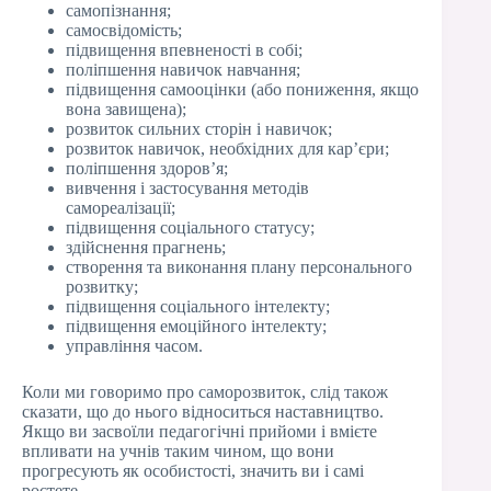
самопізнання;
самосвідомість;
підвищення впевненості в собі;
поліпшення навичок навчання;
підвищення самооцінки (або пониження, якщо
вона завищена);
розвиток сильних сторін і навичок;
розвиток навичок, необхідних для кар’єри;
поліпшення здоров’я;
вивчення і застосування методів
самореалізації;
підвищення соціального статусу;
здійснення прагнень;
створення та виконання плану персонального
розвитку;
підвищення соціального інтелекту;
підвищення емоційного інтелекту;
управління часом.
Коли ми говоримо про саморозвиток, слід також
сказати, що до нього відноситься наставництво.
Якщо ви засвоїли педагогічні прийоми і вмієте
впливати на учнів таким чином, що вони
прогресують як особистості, значить ви і самі
ростете.