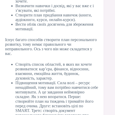
хочете.
Визначити навички і досвід, які у вас вже є і
з’ясувати, які потрібні.
Створити план придбання навичок (книги,
аудіокниги, курси, онлайн-курси).
Вести облік своїх досягнень для збереження
мотивації.
Існує багато способів створити план персонального
розвитку, тому немає правильного чи
неправильного. Ось з чого він може складатися у
вас.
Створіть список областей, в яких ви хочете
розвиватися: кар’єра, фінанси, відносини,
взаємини, емоційна життя, будинок,
духовність, характер.
Підвищення мотивації. Сила волі – ресурс
ненадійний, тому вам потрібно навчитися себе
мотивувати. А це завдання неймовірно
складне. Як з нею впоратися. Перше:
створюйте план на тиждень і тримайте його
перед очима. Друге: встановіть цілі по
SMART. Третє: створіть документ