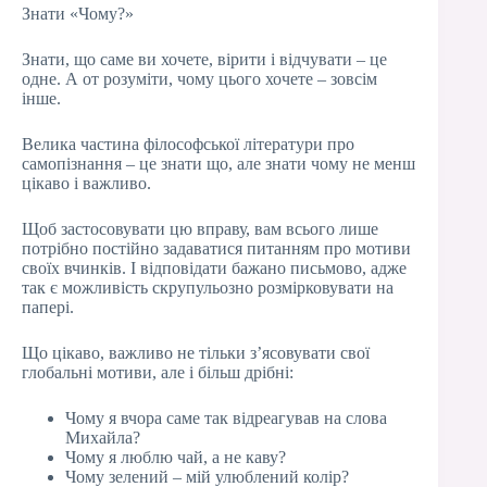
Знати «Чому?»
Знати, що саме ви хочете, вірити і відчувати – це
одне. А от розуміти, чому цього хочете – зовсім
інше.
Велика частина філософської літератури про
самопізнання – це знати що, але знати чому не менш
цікаво і важливо.
Щоб застосовувати цю вправу, вам всього лише
потрібно постійно задаватися питанням про мотиви
своїх вчинків. І відповідати бажано письмово, адже
так є можливість скрупульозно розмірковувати на
папері.
Що цікаво, важливо не тільки з’ясовувати свої
глобальні мотиви, але і більш дрібні:
Чому я вчора саме так відреагував на слова
Михайла?
Чому я люблю чай, а не каву?
Чому зелений – мій улюблений колір?