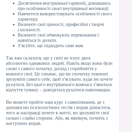
Досягнення внутрішньої гармонії, дізнавшись
про особливості своєї внутрішньої мотивації.
Навчитеся використовувати особливості свого
характеру.
Визначте свої цінності, професійні і творчі
схильності.
Визначте свої обмежують переконання і
навчіться їх долати.
З’ясуйте, що підходить саме вам.
Так вже склалося, що у світі не існує двох
абсолютно однакових людей. Навіть якщо вони були
схожі з самого початку, досвід і сприйняття у
кожного свої. Це означає, що ви спочатку повинні
зрозуміти самого себе, щоб з’ясувати, куди ви хочете
рухатися. Без цього внутрішнього компаса з’явиться
відчуття туману – доведеться рухатися навпомацки.
Ви можете пройти наш курс з самопізнання, де з
допомогою психологічних тестів і вправ дізнаєтеся,
чого ж насправді хочете в житті, ви зрозумієте свої
сильні і слабкі сторони. Або, як мінімум, почніть з
наступних вправ.