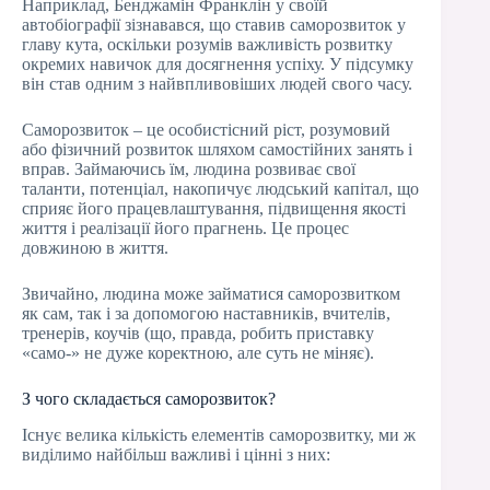
Наприклад, Бенджамін Франклін у своїй
автобіографії зізнавався, що ставив саморозвиток у
главу кута, оскільки розумів важливість розвитку
окремих навичок для досягнення успіху. У підсумку
він став одним з найвпливовіших людей свого часу.
Саморозвиток – це особистісний ріст, розумовий
або фізичний розвиток шляхом самостійних занять і
вправ. Займаючись їм, людина розвиває свої
таланти, потенціал, накопичує людський капітал, що
сприяє його працевлаштування, підвищення якості
життя і реалізації його прагнень. Це процес
довжиною в життя.
Звичайно, людина може займатися саморозвитком
як сам, так і за допомогою наставників, вчителів,
тренерів, коучів (що, правда, робить приставку
«само-» не дуже коректною, але суть не міняє).
З чого складається саморозвиток?
Існує велика кількість елементів саморозвитку, ми ж
виділимо найбільш важливі і цінні з них: