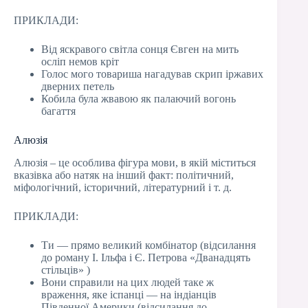
ПРИКЛАДИ:
Від яскравого світла сонця Євген на мить
осліп немов кріт
Голос мого товариша нагадував скрип іржавих
дверних петель
Кобила була жвавою як палаючий вогонь
багаття
Алюзія
Алюзія – це особлива фігура мови, в якій міститься
вказівка або натяк на інший факт: політичний,
міфологічний, історичний, літературний і т. д.
ПРИКЛАДИ:
Ти — прямо великий комбінатор (відсилання
до роману І. Ільфа і Є. Петрова «Дванадцять
стільців» )
Вони справили на цих людей таке ж
враження, яке іспанці — на індіанців
Південної Америки (відсилання до