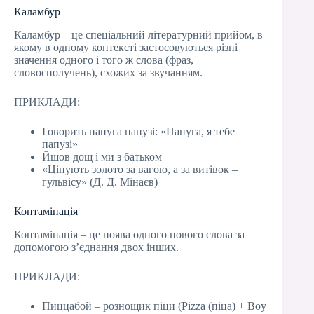
Каламбур
Каламбур – це спеціальний літературний прийом, в
якому в одному контексті застосовуються різні
значення одного і того ж слова (фраз,
словосполучень), схожих за звучанням.
ПРИКЛАДИ:
Говорить папуга папузі: «Папуга, я тебе
папузі»
Йшов дощ і ми з батьком
«Цінують золото за вагою, а за витівок –
гульвісу» (Д. Д. Мінаєв)
Контамінація
Контамінація – це поява одного нового слова за
допомогою з’єднання двох інших.
ПРИКЛАДИ:
Пиццабой – рознощик піци (Pizza (піца) + Boy