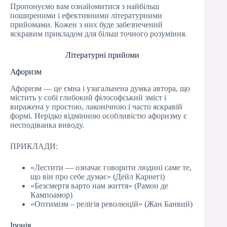
Пропонуємо вам ознайомитися з найбільш
поширеними і ефективними літературними
прийомами. Кожен з них буде забезпечений
яскравим прикладом для більш точного розуміння.
Літературні прийоми
Афоризм
Афоризм — це ємна і узагальнена думка автора, що
містить у собі глибокий філософський зміст і
виражена у простою, лаконічною і часто яскравій
формі. Нерідко відмінною особливістю афоризму є
несподіванка виводу.
ПРИКЛАДИ:
«Лестити — означає говорити людині саме те,
що він про себе думає» (Дейл Карнегі)
«Безсмертя варто нам життя» (Рамон де
Кампоамор)
«Оптимізм – релігія революцій» (Жан Банвий)
Іронія