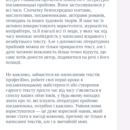
письменницькі прийоми. Вони застосовувалися у
всі часи. Спочатку безпосередньо поетами,
мислителями, письменниками, авторами романів,
оповідань та інших художніх творів. В наш час їх
активно використовують маркетологи, журналісти,
копірайтери, та й взагалі всі ті люди, у яких час від
часу виникає необхідність у написанні яскравого і
незабутнього тексту. Але з допомогою літературних
прийомів можна не тільки прикрасити текст, але і
дати читачеві можливість більш точно відчути, що
саме хотів донести автор, подивитися на речі з його
позиції.
Не важливо, займаєтеся ви написанням текстів
професійно, робите свої перші кроки в
письменницькому майстерності або створення
гарного тексту просто час від часу з’являється в
списку ваших обов’язків, у будь-якому випадку
знати про те, які існують літературні прийоми
письменника, потрібно і важливо. Уміння ними
користуватися — це дуже корисний навик, який
може стати в нагоді кожному, причому не тільки в
написанні текстів, але і в звичайній мові.