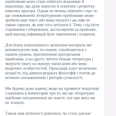
прийомами вона стане набагато яскравіше й
виразніше, що дуже корисно в освоєнні і розвитку
навички оратора. Однак не можна забувати і про те,
що зловживання літературними прийомами може
зробити ваш текст або мова пихатої і аж ніяк не
такою гарною, як вам того хотілося б. Тому слід бути
стриманим і обережним, застосовуючи ці прийоми,
щоб виклад інформації було лаконічним і плавним.
Для більш повноцінного засвоєння матеріалу ми
рекомендуємо вам, по-перше, ознайомитися з
нашим уроком, присвяченим ораторським
прийомам, а по-друге, читати більше літератури і
звертати увагу на манеру написання або мова
видатних особистостей. Прикладів існує величезна
кількість: від давньогрецьких філософів і поетів до
великих письменників і риторів сучасності.
Ми будемо дуже вдячні, якщо ви проявите ініціативу
і напишіть в коментарях про те, які ще літературні
прийоми письменників ви знаєте, але про яких ми
не згадали.
Також нам хотілося б дізнатися, чи стало для вас