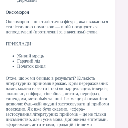
Державін)
Оксюморон
Оксюморон – це стилістична фігура, яка вважається
стилістичною помилкою — в ній поєднуються
непоєднувані (протилежні за значенням) слова.
ПРИКЛАДИ:
Живий мрець
Гарячий лід
Початок кінця
Отже, що ж ми бачимо в результаті? Кількість
літературних прийомів вражає. Крім перерахованих
нами, можна назвати і такі як парцелляция, інверсія,
эллипсис, епіфора, гіпербола, литота, перифраз,
синекдоха, метонімія та інші. І саме це різноманіття
дозволяє будь-якій людині застосовувати ці прийоми
повсюдно. Як вже було сказано, «сфера»
застосування літературних прийомів – це не тільки
письменство, але і усна мова. Доповнена епітетами,
афоризмами, антитезами, градацій і іншими