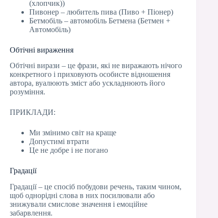
(хлопчик))
Пивонер – любитель пива (Пиво + Піонер)
Бетмобіль – автомобіль Бетмена (Бетмен +
Автомобіль)
Обтічні вираження
Обтічні вирази – це фрази, які не виражають нічого
конкретного і приховують особисте відношення
автора, вуалюють зміст або ускладнюють його
розуміння.
ПРИКЛАДИ:
Ми змінимо світ на краще
Допустимі втрати
Це не добре і не погано
Градації
Градації – це спосіб побудови речень, таким чином,
щоб однорідні слова в них посилювали або
знижували смислове значення і емоційне
забарвлення.