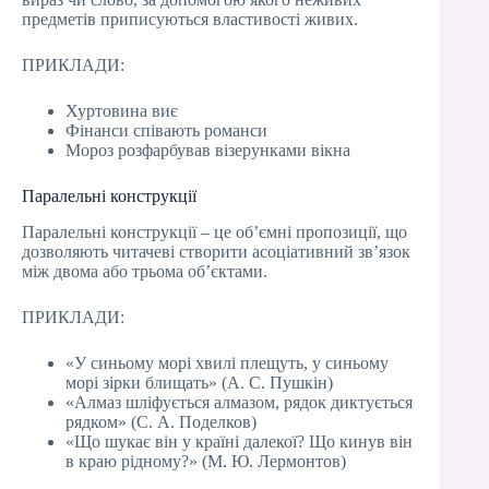
предметів приписуються властивості живих.
ПРИКЛАДИ:
Хуртовина виє
Фінанси співають романси
Мороз розфарбував візерунками вікна
Паралельні конструкції
Паралельні конструкції – це об’ємні пропозиції, що
дозволяють читачеві створити асоціативний зв’язок
між двома або трьома об’єктами.
ПРИКЛАДИ:
«У синьому морі хвилі плещуть, у синьому
морі зірки блищать» (А. С. Пушкін)
«Алмаз шліфується алмазом, рядок диктується
рядком» (С. А. Поделков)
«Що шукає він у країні далекої? Що кинув він
в краю рідному?» (М. Ю. Лермонтов)