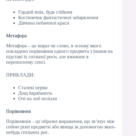
Гордий воїн, будь стійким
Костюмчик фантастичної забарвлення
Дівчина небаченої краси
Метафора
Метафора – це вираз чи слово, в основу якого
покладено порівняння одного предмета з іншим на
підставі їх спільної риси, але вживане в
переносному сенсі.
ПРИКЛАДИ:
Сталеві нерви
Дощ барабанить
Очі на лоб полізли
Порівняння
Порівняння – це образне вираження, що зв’язує між
собою різні предмети або явища за допомогою яких-
небудь спільних рис.