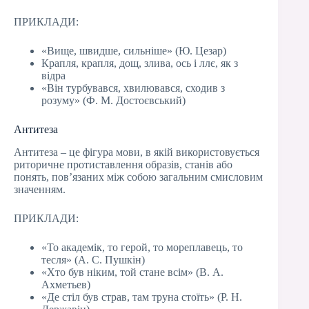
ПРИКЛАДИ:
«Вище, швидше, сильніше» (Ю. Цезар)
Крапля, крапля, дощ, злива, ось і ллє, як з
відра
«Він турбувався, хвилювався, сходив з
розуму» (Ф. М. Достоєвський)
Антитеза
Антитеза – це фігура мови, в якій використовується
риторичне протиставлення образів, станів або
понять, пов’язаних між собою загальним смисловим
значенням.
ПРИКЛАДИ:
«То академік, то герой, то мореплавець, то
тесля» (А. С. Пушкін)
«Хто був ніким, той стане всім» (В. А.
Ахметьев)
«Де стіл був страв, там труна стоїть» (Р. Н.