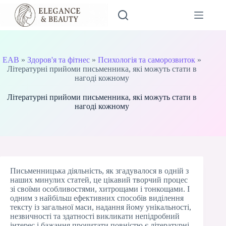
Перейти
до
вмісту
EAB
»
Здоров'я та фітнес
»
Психологія та саморозвиток
»
Літературні прийоми письменника, які можуть стати в
нагоді кожному
Літературні прийоми письменника, які можуть стати в
нагоді кожному
Письменницька діяльність, як згадувалося в одній з
наших минулих статей, це цікавий творчий процес
зі своїми особливостями, хитрощами і тонкощами. І
одним з найбільш ефективних способів виділення
тексту із загальної маси, надання йому унікальності,
незвичності та здатності викликати непідробний
інтерес і бажання прочитати повністю є літературні