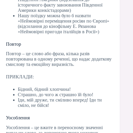
історичного факту завоювання Південної
Америки конкістадорами)
Нашу поїздку можна було б назвати
«Неймовірні переміщення росіян по Європі»
(відсилання до кінофільму Е. Рязанова
«Неймовірні пригоди італійців в Росії»)
Повтор
Повтор – це слово або фраза, кілька разів
повторювана в одному реченні, що надає додаткову
смислову та емоційну виразність.
ПРИКЛАДИ:
Бідний, бідний хлопчина!
Страшно, до чого ж страшно їй було!
Іди, мій друже, ти сміливо вперед! Іди ти
сміло, не бійся!
Уособлення
Уособлення – це вжите в переносному значенні
вираз чи слово, за допомогою якого неживих