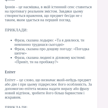
Іронія – це насмішка, в якій істинний сенс ставиться
на противагу реальним змістом. Завдяки цьому
створюється враження, що предмет бесіди не є
таким, яким здається на перший погляд.
ПРИКЛАДИ:
Фраза, сказана лодырю: «Та я дивлюся, ти
невпинно трудишся сьогодні»
Фраза, сказана про дощову погоду: «Погодка
шепче»
Фраза, сказана людині в діловому костюмі:
«Привіт, ти на пробіжку?»
Епітет
Епітет – це слово, що визначає який-небудь предмет
або дію і при цьому підкреслює його особливість. За
допомогою епітета можна надати виразу або фразу
новий відтінок, зробити його більш барвистим і
яскравим.
ПРИКЛАДИ: