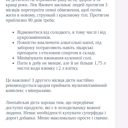
кращі роки. Лев Якович закликає людей протягом 3
місяців перетерпіти певні обмеження, щоб потім
жити в новому, стрункий і красивому тілі. Протягом
приблизно 90 днів треба:
Відмовитися від солодкого, в тому числі і від
цукрозамінників.
Повністю виключити алкогольні напої, під
заборону потрапляють навіть лікарські
препарати з етиловим спиртом в складі.
Мінімізувати вживання кухонної солі.
Пити в добу не менше, але й не більше 1,75 л
чистої води взимку і 2 л влітку.
Це важливо! З другого місяця дієти настійно
рекомендується щодня приймати мультивітамінний
комплекс з мінералами.
Лиепайская дієта хороша тим, що передбачає
доступні продукти, які є в холодильнику кожної
людини. Немає необхідності купувати суперфуды і
дорогі добавки. Меню максимально просте і смачне.