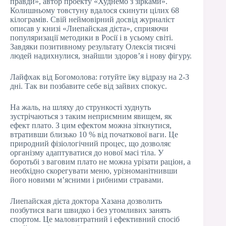
правди», автор проекту «Худнемо з зірками».
Колишньому товстуну вдалося скинути цілих 68
кілограмів. Свій неймовірний досвід журналіст
описав у книзі «Лиепайская дієта», сприяючи
популяризації методики в Росії і в усьому світі.
Завдяки позитивному результату Олексія тисячі
людей надихнулися, знайшли здоров’я і нову фігуру.
Лайфхак від Богомолова: готуйте їжу відразу на 2-3
дні. Так ви позбавите себе від зайвих спокус.
На жаль, на шляху до стрункості худнуть
зустрічаються з таким неприємним явищем, як
ефект плато. З цим ефектом можна зіткнутися,
втративши близько 10 % від початкової ваги. Це
природний фізіологічний процес, що дозволяє
організму адаптуватися до нової масі тіла. У
боротьбі з ваговим плато не можна урізати раціон, а
необхідно скорегувати меню, урізноманітнивши
його новими м’ясними і рибними стравами.
Лиепайская дієта доктора Хазана дозволить
позбутися ваги швидко і без утомливих занять
спортом. Це маловитратний і ефективний спосіб