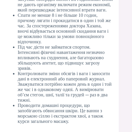
не дають організму включати режим економії,
який перешкоджає інтенсивної втрати ваги.
Спати не менше 8 і не більше 10 годин,
причому лягати і прокидатися в один і той же
час. За спостереженнями доктора Хазана,
вночі відбувається основний скидання ваги і
це можливо тільки за умови повноцінного
відпочинку.
Під час дієти не займатися спортом.
Інтенсивні фізичні навантаження незначно
впливають на схуднення, але багаторазово
збільшують апетит, що підвищує загрозу
зривів.
Контролювати зміни обсягів і ваги і заносити
дані в електронний або паперовий журнал.
Зважуватися потрібно кожен день в один і той
же час і в однаковому одязі. А вимірювати
об’єм стегон, шиї, талії та грудей ─ раз в два
тижні.
Проводити домашні процедури, що
запобігають обвисання шкіри. Це ванни з
морською сіллю і екстрактом хвої, а також
курси загального масажу.