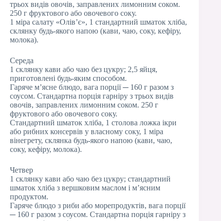
трьох видів овочів, заправлених лимонним соком.
250 г фруктового або овочевого соку.
1 міра салату «Олів’є», 1 стандартний шматок хліба,
склянку будь-якого напою (кави, чаю, соку, кефіру,
молока).
Середа
1 склянку кави або чаю без цукру; 2,5 яйця,
приготовлені будь-яким способом.
Гаряче м’ясне блюдо, вага порції ─ 160 г разом з
соусом. Стандартна порція гарніру з трьох видів
овочів, заправлених лимонним соком. 250 г
фруктового або овочевого соку.
Стандартний шматок хліба, 1 столова ложка ікри
або рибних консервів у власному соку, 1 міра
вінегрету, склянка будь-якого напою (кави, чаю,
соку, кефіру, молока).
Четвер
1 склянку кави або чаю без цукру; стандартний
шматок хліба з вершковим маслом і м’ясним
продуктом.
Гаряче блюдо з риби або морепродуктів, вага порції
─ 160 г разом з соусом. Стандартна порція гарніру з