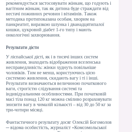
рекомендується застосовувати жінкам, що годують і
вагітним жінкам, так як дитина буде страждати від
нестачі поживних речовин і вітамінів. Також
методика протипоказана особам, хворим на
панкреатит, виразкою шлунка і дванадцятипалої
кишки, цукровий діабет 1-го типу і мають
онкологічні захворювання.
Результати дієти
У лієпайської дієті, як і в тисячі інших систем
живлення, знаходить відображення вселенська
несправедливість: жінки худнуть повільніше
чоловіків. Тим не менш, користуючись цією
системою живлення, скидають вагу і ті і інші.
Результати визначаються величиною початкового
ваги, строгістю слідування системі та
індивідуальними особливостями. При початковій
масі тіла понад 120 кг можна сміливо розраховувати
знизити вагу в чималій кількості – від 30 до 50 кг за
три-чотири місяці.
Фантастичного результату досяг Олексій Богомолов
─ відома особистість, журналіст «Комсомольської