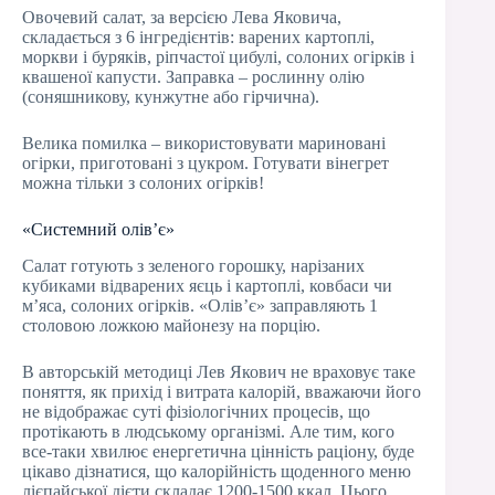
Овочевий салат, за версією Лева Яковича,
складається з 6 інгредієнтів: варених картоплі,
моркви і буряків, ріпчастої цибулі, солоних огірків і
квашеної капусти. Заправка – рослинну олію
(соняшникову, кунжутне або гірчична).
Велика помилка – використовувати мариновані
огірки, приготовані з цукром. Готувати вінегрет
можна тільки з солоних огірків!
«Системний олів’є»
Салат готують з зеленого горошку, нарізаних
кубиками відварених яєць і картоплі, ковбаси чи
м’яса, солоних огірків. «Олів’є» заправляють 1
столовою ложкою майонезу на порцію.
В авторській методиці Лев Якович не враховує таке
поняття, як прихід і витрата калорій, вважаючи його
не відображає суті фізіологічних процесів, що
протікають в людському організмі. Але тим, кого
все-таки хвилює енергетична цінність раціону, буде
цікаво дізнатися, що калорійність щоденного меню
лієпайської дієти складає 1200-1500 ккал. Цього