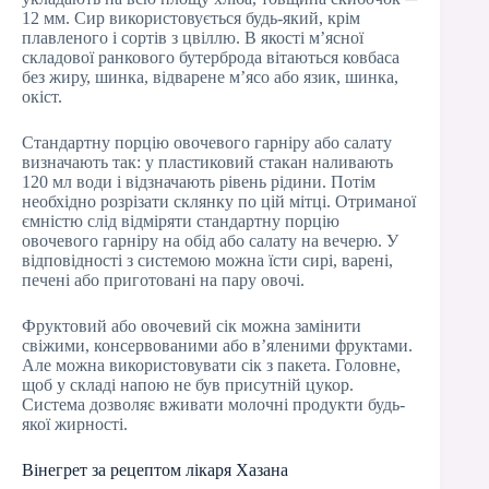
12 мм. Сир використовується будь-який, крім
плавленого і сортів з цвіллю. В якості м’ясної
складової ранкового бутерброда вітаються ковбаса
без жиру, шинка, відварене м’ясо або язик, шинка,
окіст.
Стандартну порцію овочевого гарніру або салату
визначають так: у пластиковий стакан наливають
120 мл води і відзначають рівень рідини. Потім
необхідно розрізати склянку по цій мітці. Отриманої
ємністю слід відміряти стандартну порцію
овочевого гарніру на обід або салату на вечерю. У
відповідності з системою можна їсти сирі, варені,
печені або приготовані на пару овочі.
Фруктовий або овочевий сік можна замінити
свіжими, консервованими або в’яленими фруктами.
Але можна використовувати сік з пакета. Головне,
щоб у складі напою не був присутній цукор.
Система дозволяє вживати молочні продукти будь-
якої жирності.
Вінегрет за рецептом лікаря Хазана