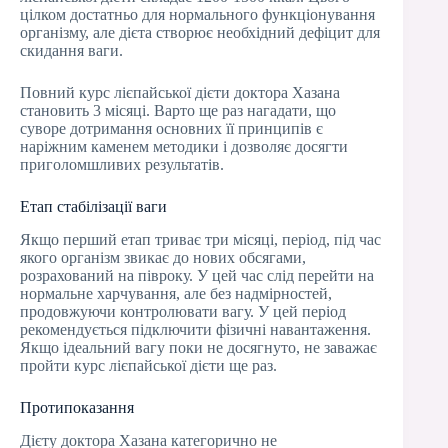
цілком достатньо для нормального функціонування
організму, але дієта створює необхідний дефіцит для
скидання ваги.
Повний курс лієпайської дієти доктора Хазана
становить 3 місяці. Варто ще раз нагадати, що
суворе дотримання основних її принципів є
наріжним каменем методики і дозволяє досягти
приголомшливих результатів.
Етап стабілізації ваги
Якщо перший етап триває три місяці, період, під час
якого організм звикає до нових обсягами,
розрахований на півроку. У цей час слід перейти на
нормальне харчування, але без надмірностей,
продовжуючи контролювати вагу. У цей період
рекомендується підключити фізичні навантаження.
Якщо ідеальний вагу поки не досягнуто, не заважає
пройти курс лієпайської дієти ще раз.
Протипоказання
Дієту доктора Хазана категорично не