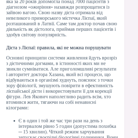
яка за 20 років допомогла понад 7000 пацієнтів з
діагнозом «ожиріння» назавжди розпрощатися із
зайвою вагою. Свою назву дієта отримала від
невеликого приморського містечка Лієпаї, який
розташований в Латвії. Саме там доктор почав свою
діяльність як дієтолога, приймав перших пацієнтів і
здобув світову популярність.
Дієта з Лієпаї: правила, які не можна порушувати
Основні принципи системи живлення йдуть врозріз
з дієтичними догмами, в істинності яких ми не
звикли сумніватися. Але приголомшливі результати
і авторитет доктора Хазана, який всі процеси, що
відбуваються в організмі худнуть, пояснює з точки
зору фізіології, змушують повірити в ефективність
лієпайської дієти і використовувати її для корекції
фігури. Лев Якович наполегливо радить всім, хто
втомився жити, тягаючи на собі ненависні
кілограми:
Є в один і той же час три рази на день з
інтервалом рівно 5 годин (допустима похибка
─ 15 хвилин). Чіткий режим харчування
запускає своєрідні біологічні годинники. Вони