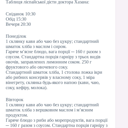
Таблиця лієпайської дієти доктора Хазана:
Сніданок 10:30
Обід 15:30
Вечеря 20:30
Понеділок
1 склянку кави або чаю без цукру; стандартний
шматок хліба з маслом і сиром.
Гаряче м’ясне блюдо, вага порції ─ 160 г разом з
соусом. Стандартна порція гарніру з трьох видів
овочів, заправлених лимонним соком. 250 г
фруктового або овочевого соку.
Стандартний шматок хліба, 1 столова ложка ікри
або рибних консервів у власному соку, 1 міра
вінегрету, склянка будь-якого напою (кави, чаю,
соку, кефіру, молока).
Вівторок
1 склянку кави або чаю без цукру; стандартний
шматок хліба з вершковим маслом і м’ясним
продуктом.
Гаряче блюдо з риби або морепродуктів, вага порції
─ 160 г разом з соусом. Стандартна порція гарніру з