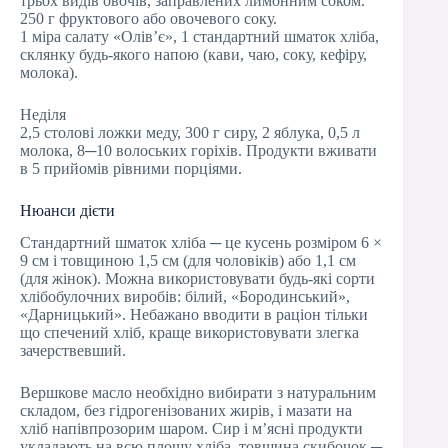
трьох видів овочів, заправлених лимонним соком.
250 г фруктового або овочевого соку.
1 міра салату «Олів’є», 1 стандартний шматок хліба,
склянку будь-якого напою (кави, чаю, соку, кефіру,
молока).
Неділя
2,5 столові ложки меду, 300 г сиру, 2 яблука, 0,5 л
молока, 8─10 волоських горіхів. Продукти вживати
в 5 прийомів рівними порціями.
Нюанси дієти
Стандартний шматок хліба ─ це кусень розміром 6 ×
9 см і товщиною 1,5 см (для чоловіків) або 1,1 см
(для жінок). Можна використовувати будь-які сорти
хлібобулочних виробів: білий, «Бородинський»,
«Дарницький». Небажано вводити в раціон тільки
що спечений хліб, краще використовувати злегка
зачерствевший.
Вершкове масло необхідно вибирати з натуральним
складом, без гідрогенізованих жирів, і мазати на
хліб напівпрозорим шаром. Сир і м’ясні продукти
укладають на всю площу хліба, товщина скибочок ─