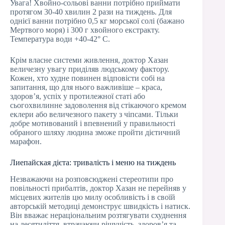
Увага! Хвойно-сольові ванни потрібно приймати
протягом 30-40 хвилин 2 рази на тиждень. Для
однієї ванни потрібно 0,5 кг морської солі (бажано
Мертвого моря) і 300 г хвойного екстракту.
Температура води +40-42° С.
Крім власне системи живлення, доктор Хазан
величезну увагу приділяв людському фактору.
Кожен, хто худне повинен відповісти собі на
запитання, що для нього важливіше – краса,
здоров’я, успіх у протилежної статі або
сьогохвилинне задоволення від стікаючого кремом
еклери або величезного пакету з чіпсами. Тільки
добре мотивований і впевнений у правильності
обраного шляху людина зможе пройти дієтичний
марафон.
Лиепайская дієта: тривалість і меню на тиждень
Незважаючи на розповсюджені стереотипи про
повільності прибалтів, доктор Хазан не перейняв у
місцевих жителів цю милу особливість і в своїй
авторській методиці демонструє швидкість і натиск.
Він вважає нераціональним розтягувати схуднення
на десятиліття, втрачаючи рішучість, здоров’я та