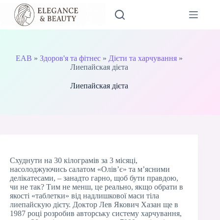
Перейти
до
вмісту
EAB
»
Здоров'я та фітнес
»
Дієти та харчування
»
Лиепайская дієта
Лиепайская дієта
Схуднути на 30 кілограмів за 3 місяці,
насолоджуючись салатом «Олів’є» та м’ясними
делікатесами, – занадто гарно, щоб бути правдою,
чи не так? Тим не менш, це реально, якщо обрати в
якості «таблетки» від надлишкової маси тіла
лиепайскую дієту. Доктор Лев Якович Хазан ще в
1987 році розробив авторську систему харчування,