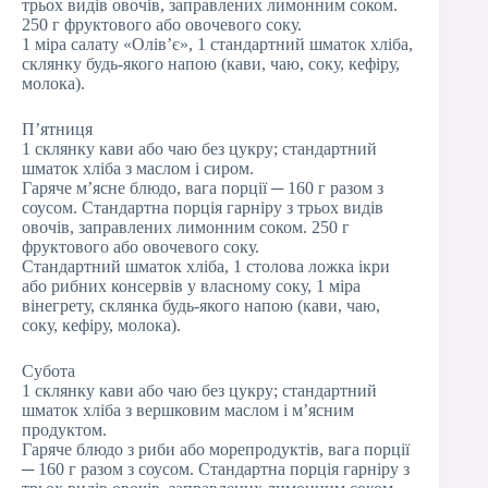
трьох видів овочів, заправлених лимонним соком.
250 г фруктового або овочевого соку.
1 міра салату «Олів’є», 1 стандартний шматок хліба,
склянку будь-якого напою (кави, чаю, соку, кефіру,
молока).
П’ятниця
1 склянку кави або чаю без цукру; стандартний
шматок хліба з маслом і сиром.
Гаряче м’ясне блюдо, вага порції ─ 160 г разом з
соусом. Стандартна порція гарніру з трьох видів
овочів, заправлених лимонним соком. 250 г
фруктового або овочевого соку.
Стандартний шматок хліба, 1 столова ложка ікри
або рибних консервів у власному соку, 1 міра
вінегрету, склянка будь-якого напою (кави, чаю,
соку, кефіру, молока).
Субота
1 склянку кави або чаю без цукру; стандартний
шматок хліба з вершковим маслом і м’ясним
продуктом.
Гаряче блюдо з риби або морепродуктів, вага порції
─ 160 г разом з соусом. Стандартна порція гарніру з