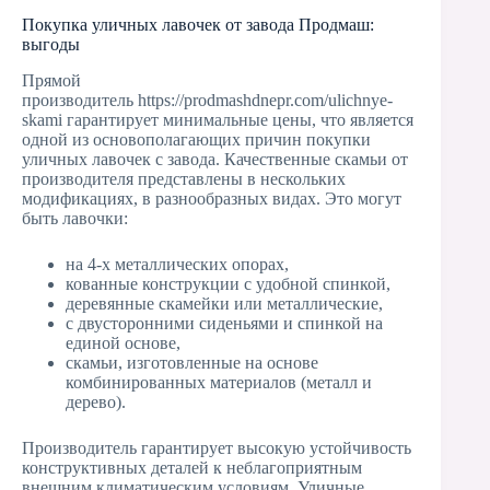
Покупка уличных лавочек от завода Продмаш:
выгоды
Прямой
производитель https://prodmashdnepr.com/ulichnye-
skami гарантирует минимальные цены, что является
одной из основополагающих причин покупки
уличных лавочек с завода. Качественные скамьи от
производителя представлены в нескольких
модификациях, в разнообразных видах. Это могут
быть лавочки:
на 4-х металлических опорах,
кованные конструкции с удобной спинкой,
деревянные скамейки или металлические,
с двусторонними сиденьями и спинкой на
единой основе,
скамьи, изготовленные на основе
комбинированных материалов (металл и
дерево).
Производитель гарантирует высокую устойчивость
конструктивных деталей к неблагоприятным
внешним климатическим условиям. Уличные