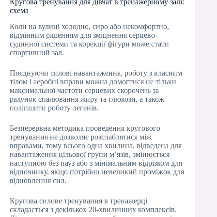
Кругова тренування для дівчат в тренажерному залі:
схема
Коли на вулиці холодно, сиро або некомфортно,
відмінним рішенням для зміцнення серцево-
судинної системи та корекції фігури може стати
спортивний зал.
Поєднуючи силові навантаження, роботу з власним
тілом і аеробні вправи можна домогтися не тільки
максимальної частоти серцевих скорочень за
рахунок спалювання жиру та глюкози, а також
поліпшити роботу легенів.
Безперервна методика проведення кругового
тренування не дозволяє розслаблятися між
вправами, тому всього одна хвилина, відведена для
навантаження цільової групи м’язів, змінюється
наступною без пауз або з мінімальним відрізком для
відпочинку, якщо потрібно невеликий проміжок для
відновлення сил.
Кругова силове тренування в тренажерці
складається з декількох 20-хвилинних комплексів.