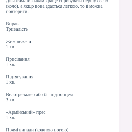
Дівчатам-новачкам краще спробувати першу сесію
(коло), а якщо вона здасться легкою, то її можна
повторити:
Вправа
Тривалість
Жим лежачи
1 хв.
Присідання
1 хв.
Підтягування
1 хв.
Велотренажер або біг підтюпцем
3 хв.
«Армійський» прес
1 хв.
Прямі випади (кожною ногою)