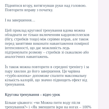
Піднятися вгору, витягнувши руки над головою.
Повторити вправу з початку.
І на завершення…
Цей приклад кругової тренування вдома можна
обладнати не тільки включенням кардиовсплесков
(бігу, стрибків тощо) між серіями вправ, але також
перед заняттями виконати навантаження помірної
інтенсивності, що дає можливість ледь
підтримувати розмову – стрибків зі скакалкою або
аналогічних навантажень.
Їх також можна повторити в середині тренінгу і за
пару хвилин до його завершення. Ця чарівна
«турбо-кнопка» допоможе спалити максимальну
кількість калорій, що значно підвищить ефект від
тренування.
Кругова тренування – відео урок
Більше цікавого: «чи Можна пити воду після
тренування?» і «Як зменшити ікри на ногах – 100%