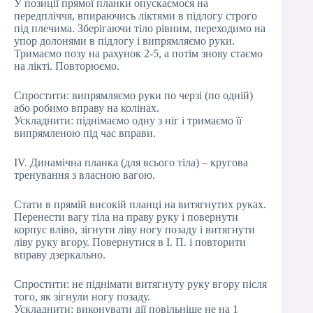
У позиції прямої планки опускаємося на
передпліччя, впираючись ліктями в підлогу строго
під плечима. Зберігаючи тіло рівним, переходимо на
упор долонями в підлогу і випрямляємо руки.
Тримаємо позу на рахунок 2-5, а потім знову стаємо
на лікті. Повторюємо.
Спростити: випрямляємо руки по черзі (по одній)
або робимо вправу на колінах.
Ускладнити: піднімаємо одну з ніг і тримаємо її
випрямленою під час вправи.
IV. Динамічна планка (для всього тіла) – кругова
тренування з власною вагою.
Стати в прямій високій планці на витягнутих руках.
Перенести вагу тіла на праву руку і повернути
корпус вліво, зігнути ліву ногу позаду і витягнути
ліву руку вгору. Повернутися в І. П. і повторити
вправу дзеркально.
Спростити: не піднімати витягнуту руку вгору після
того, як зігнули ногу позаду.
Ускладнити: виконувати дії повільніше не на 1