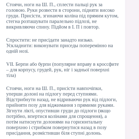
Стоячи, ноги на Ш. П., сплести пальці рук за
головою. Руки розвести в сторони, підняти високо
груди. Присісти, згинаючи коліна під прямим кутом,
стегна розташувати паралельно підлозі, не
викривляючи спину. Підйом в І. П і повтор.
Спростити: не присідати занадто низько.
Ускладнити: виконувати приседы поперемінно на
одній нозі.
VII. Берпи або бурпи (популярне вправу в кроссфите
– для корпусу, грудей, рук, ніг і задньої поверхні
тіла)
Стоячи, ноги на Ш. П., присісти навпочіпки,
уперши долоні на підлогу перед ступнями.
Відстрибнути назад, не відриваючи рук від підлоги,
прийняти позу для віджимання з прямими руками.
Зігнути лікті, опустивши груди до підлоги (якщо
потрібно, впертися колінами для спрощення), а
потім натиснути долонями на горизонтальну
поверхню і стрибком повернутися назад в позу
присідання, розмістивши біля ступні долонь.