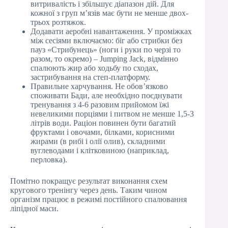
витривалість і збільшує діапазон дій. Для
кожної з груп м’язів має бути не менше двох-
трьох розтяжок.
Додавати аеробні навантаження. У проміжках
між сесіями включаємо: біг або стрибки без
пауз «Стрибунець» (ноги і руки по черзі то
разом, то окремо) – Jumping Jack, відмінно
спалюють жир або ходьбу по сходах,
застрибування на степ-платформу.
Правильне харчування. Не обов’язково
споживати Бади, але необхідно поєднувати
тренування з 4-6 разовим прийомом їжі
невеликими порціями і питвом не менше 1,5-3
літрів води. Раціон повинен бути багатий
фруктами і овочами, білками, корисними
жирами (в рибі і олії олив), складними
вуглеводами і клітковиною (наприклад,
перловка).
Помітно покращує результат виконання схем
кругового тренінгу через день. Таким чином
організм працює в режимі постійного спалювання
ліпідної маси.