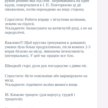
рукою робимо мах під себе. Затримавшись на один
відлік, повертаємося в І. П. Повторюємо ці дії
півхвилини, потім переходимо на іншу сторону.
Спростити: Робити вправу з зігнутими колінами,
лежачи на підлозі.
Ускладнити: балансувати на витягнутій руці, а не на
передпліччі.
Важливо!!! Щоб кругова тренування в домашніх
умовах була більш продуктивною, після кожних 2-3
вправ бігаємо на місці, змінюючи інтенсивність
(интервально). У цей час працює все тіло.
Швидкий старт, рухи рук погоджуємо з діями ніг.
Спростити: бігти повільніше або марширувати на
місці.
Ускладнити: піднімати коліна якомога вище.
III. Качаємо трицепс (для корпусу, грудей і
трицепсів)