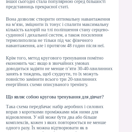
іншої сьогодні стала популярною серед більшості
представниць прекрасної статі.
Вона дозволяє створити оптимальну навантаження
на м’язи, зміцнити їх тонус і спалити максимальну
кількість калорій на тлі поліпшення стану серцево-
судинної і дихальної систем, а також посилення
термолиполиза не тільки під час фізичного
навантаження, але і протягом 48 годин після неї.
Крім того, метод кругового тренування помітно
економить час: якщо в звичайних умовах
доводиться задіяти не менше п’яти 30-40-хвилинних
занять в тиждень, щоб схуднути, то їх можуть
повністю замінити всього три 20-хвилинних
енергійних схеми описуваного тренінгу.
Що являє собою кругова тренування для дівчат?
Така схема передбачає набір аеробних і силових
вправ з короткими проміжками між ними для
відновлення. У ній може бути два або більше
комплексів, кожен з яких повторюється не менше
одного разу. Їх можна відтворювати як в