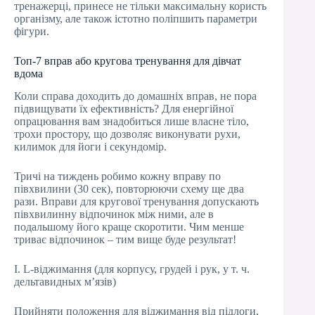
тренажерці, принесе не тільки максимальну користь
організму, але також істотно поліпшить параметри
фігури.
Топ-7 вправ або кругова тренування для дівчат
вдома
Коли справа доходить до домашніх вправ, не пора
підвищувати їх ефективність? Для енергійної
опрацювання вам знадобиться лише власне тіло,
трохи простору, що дозволяє виконувати рухи,
килимок для йоги і секундомір.
Тричі на тиждень робимо кожну вправу по
півхвилини (30 сек), повторюючи схему ще два
рази. Вправи для кругової тренування допускають
півхвилинну відпочинок між ними, але в
подальшому його краще скоротити. Чим менше
триває відпочинок – тим вище буде результат!
I. L-віджимання (для корпусу, грудей і рук, у т. ч.
дельтавидных м’язів)
Прийняти положення для віджимання від підлоги,