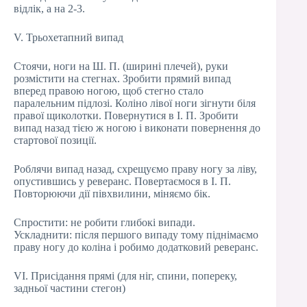
відлік, а на 2-3.
V. Трьохетапний випад
Стоячи, ноги на Ш. П. (ширині плечей), руки
розмістити на стегнах. Зробити прямий випад
вперед правою ногою, щоб стегно стало
паралельним підлозі. Коліно лівої ноги зігнути біля
правої щиколотки. Повернутися в І. П. Зробити
випад назад тією ж ногою і виконати повернення до
стартової позиції.
Роблячи випад назад, схрещуємо праву ногу за ліву,
опустившись у реверанс. Повертаємося в І. П.
Повторюючи дії півхвилини, міняємо бік.
Спростити: не робити глибокі випади.
Ускладнити: після першого випаду тому піднімаємо
праву ногу до коліна і робимо додатковий реверанс.
VI. Присідання прямі (для ніг, спини, попереку,
задньої частини стегон)