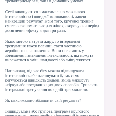
тренажерному залі, так і в домашніх умовах.
Сесії виконуються з максимально можливою
інтенсивністю і швидкої змінюваності, даючи
найкращий результат. Крім того, кругової тренінг
суттєво економить час для жінок, скорочуючи період
досягнення ефекту в два-три рази.
Якщо метою є втрата жиру, то інтервальні
тренування також повинні стати частиною
аеробного навантаження. Вони полягають у
збільшенні і зменшенні інтенсивності, які можуть
виражатися в зміні швидкості або зміну тяжкості.
Наприклад, під час бігу можна підвищувати
інтенсивність або зменшувати її, так само
регулюється швидкість ходьби, зміна маршруту
«гірку» або поєднання цих двох способів. Тривають
інтервальні тренування по одній-три хвилини.
Як максимально збільшити свій результат?
Індивідуальна або групова програма кругового
тренування – надзвичайно ефективний інструмент у