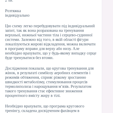
2 хв.
Розтяжка
індивідуально
Цю схему легко перебудовувати під індивідуальний
запит, так як вона розрахована на тренування
верхньої, нижньої частини тіла і серцево-судинної
системи. Залежно від того, в якій області фігури
локалізуються жирові відкладення, можна включати
в програму вправи для верху або низу. Але
необхідно врахувати, що у будь-якому випадку серце
буде тренуватися без втоми.
Дослідження показали, що кругова тренування для
жінок, в результаті симбіозу аеробних елементів і
режимів обтяження, сприяє різкому зростанню
швидкості метаболізму, стимулювання процесів
термолиполиза і нарощування м’язів. Результатом
такого тренування стає ефективне зниження
процентного вмісту жиру в тілі.
Необхідно врахувати, що програма кругового
тренінгу, складена досвідченим фахівцем в