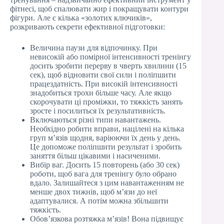
фітнесі, щоб спалювати жир і покращувати контури
фігури. Але є кілька «золотих ключиків»,
розкривають секрети ефективної підготовки:
Величина паузи для відпочинку. При
невисокій або помірної інтенсивності тренінгу
досить зробити перерву в чверть хвилини (15
сек), щоб відновити свої сили і поліпшити
працездатність. При високій інтенсивності
знадобиться трохи більше часу. Але якщо
скорочувати ці проміжки, то тяжкість занять
зросте і посилиться їх результативність.
Включаються різні типи навантажень.
Необхідно робити вправи, націлені на кілька
груп м’язів щодня, варіюючи їх день у день.
Це допоможе поліпшити результат і зробить
заняття більш цікавими і насиченими.
Вибір ваг. Досить 15 повторень (або 30 сек)
роботи, щоб вага для тренінгу було обрано
вдало. Залишайтеся з цим навантаженням не
менше двох тижнів, щоб м’язи до неї
адаптувалися. А потім можна збільшити
тяжкість.
Обов’язкова розтяжка м’язів! Вона підвищує