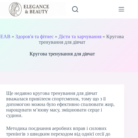
Перейти
до
вмісту
EAB
»
Здоров'я та фітнес
»
Дієти та харчування
»
Кругова
тренування для дівчат
Кругова тренування для дівчат
Ще недавно кругова тренування для дівчат
вважалася привілеєм спортсменок, тому що з її
допомогою можна було ефективно спалювати жир,
нарощувати м’язову масу, зміцнювати серце і
судини.
Методика поєднання аеробних вправ і силових
тренінгів з швидким переходом від однієї сесії до