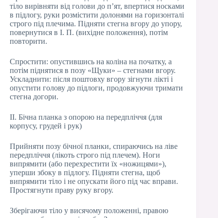
тіло вирівняти від голови до п’ят, впертися носками
в підлогу, руки розмістити долонями на горизонталі
строго під плечима. Підняти стегна вгору до упору,
повернутися в І. П. (вихідне положення), потім
повторити.
Спростити: опустившись на коліна на початку, а
потім піднятися в позу «Щуки» – стегнами вгору.
Ускладнити: після поштовху вгору зігнути лікті і
опустити голову до підлоги, продовжуючи тримати
стегна догори.
II. Бічна планка з опорою на передпліччя (для
корпусу, грудей і рук)
Прийняти позу бічної планки, спираючись на ліве
передпліччя (лікоть строго під плечем). Ноги
випрямити (або перехрестити їх «ножицями»),
уперши збоку в підлогу. Підняти стегна, щоб
випрямити тіло і не опускати його під час вправи.
Простягнути праву руку вгору.
Зберігаючи тіло у висячому положенні, правою