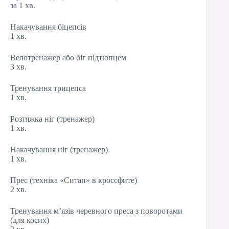
за 1 хв.
Накачування біцепсів
1 хв.
Велотренажер або біг підтюпцем
3 хв.
Тренування трицепса
1 хв.
Розтяжка ніг (тренажер)
1 хв.
Накачування ніг (тренажер)
1 хв.
Прес (техніка «Ситап» в кроссфите)
2 хв.
Тренування м’язів черевного преса з поворотами
(для косих)