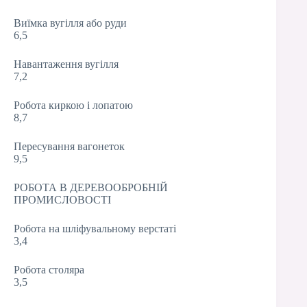
Виїмка вугілля або руди
6,5
Навантаження вугілля
7,2
Робота киркою і лопатою
8,7
Пересування вагонеток
9,5
РОБОТА В ДЕРЕВООБРОБНІЙ
ПРОМИСЛОВОСТІ
Робота на шліфувальному верстаті
3,4
Робота столяра
3,5