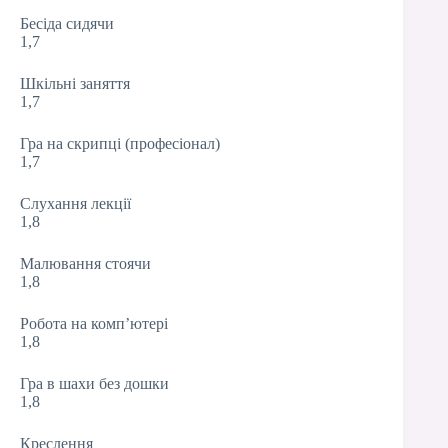
Бесіда сидячи
1,7
Шкільні заняття
1,7
Гра на скрипці (професіонал)
1,7
Слухання лекції
1,8
Малювання стоячи
1,8
Робота на комп’ютері
1,8
Гра в шахи без дошки
1,8
Креслення