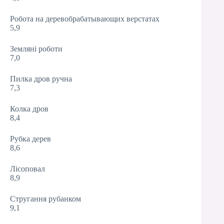
Робота на деревобрабатывающих верстатах
5,9
Земляні роботи
7,0
Пилка дров ручна
7,3
Колка дров
8,4
Рубка дерев
8,6
Лісоповал
8,9
Стругання рубанком
9,1