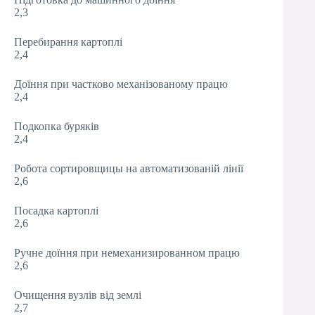
2,3
Перебирання картоплі
2,4
Доїння при частково механізованому працю
2,4
Подкопка буряків
2,4
Робота сортировщицы на автоматизованій лінії
2,6
Посадка картоплі
2,6
Ручне доїння при немеханизированном працю
2,6
Очищення вузлів від землі
2,7