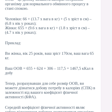
організму для нормального обмінного процесу в
стані спокою.
Чоловіки: 66 + (13.7 х вага в кг) + (5 х зріст в см) –
(6.8 х вік у роках);
Жінки: 655 + (9.6 х вага в кг) + (1.8 х зріст в см) –
(4.7 х вік у роках);
Приклад:
Ви жінка, вік 25 років, ваш зріст 170см, ваш вага 65
кг.
Ваш ООВ = 655 + 624 + 306 – 117,5 = 1467,5 кКал в
добу
Тепер, розрахувавши для себе розмір ООВ, ви
можете дізнатися добову потребу в калоріях (СПК) в
залежності від вашого коефіцієнт фізичної
активності (КФА).
Середній коефіцієнт фізичної активності являє
собою відношення добових енерговитрат організму