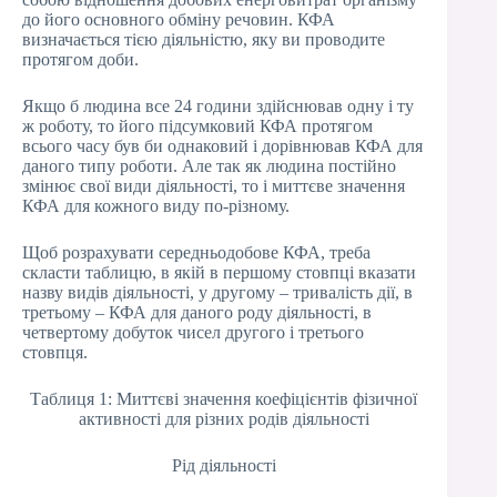
до його основного обміну речовин. КФА
визначається тією діяльністю, яку ви проводите
протягом доби.
Якщо б людина все 24 години здійснював одну і ту
ж роботу, то його підсумковий КФА протягом
всього часу був би однаковий і дорівнював КФА для
даного типу роботи. Але так як людина постійно
змінює свої види діяльності, то і миттєве значення
КФА для кожного виду по-різному.
Щоб розрахувати середньодобове КФА, треба
скласти таблицю, в якій в першому стовпці вказати
назву видів діяльності, у другому – тривалість дії, в
третьому – КФА для даного роду діяльності, в
четвертому добуток чисел другого і третього
стовпця.
Таблиця 1: Миттєві значення коефіцієнтів фізичної
активності для різних родів діяльності
Рід діяльності