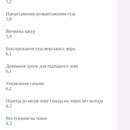
5,2
Навантаження-розвантаження туш
5,8
Вичинка шкур
5,9
Буксирування туш морського звіра
6,1
Довбання лунок для підлідного лову
6,1
Управління саньми
6,2
Переїзд до місця лову і назад на човні без мотора
6,3
Веслування на човні
6,3