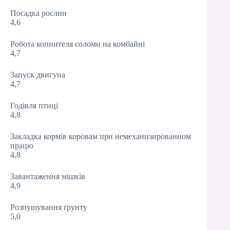
Посадка рослин
4,6
Робота копнителя соломи на комбайні
4,7
Запуск двигуна
4,7
Годівля птиці
4,8
Закладка кормів коровам при немеханизированном
працю
4,8
Завантаження мішків
4,9
Розпушування ґрунту
5,0