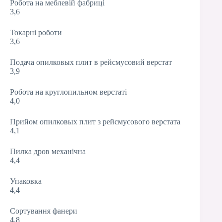
Робота на меблевій фабриці
3,6
Токарні роботи
3,6
Подача опилковых плит в рейсмусовий верстат
3,9
Робота на круглопильном верстаті
4,0
Прийом опилковых плит з рейсмусового верстата
4,1
Пилка дров механічна
4,4
Упаковка
4,4
Сортування фанери
4,8