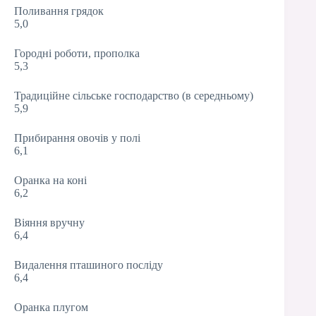
Поливання грядок
5,0
Городні роботи, прополка
5,3
Традиційне сільське господарство (в середньому)
5,9
Прибирання овочів у полі
6,1
Оранка на коні
6,2
Віяння вручну
6,4
Видалення пташиного посліду
6,4
Оранка плугом