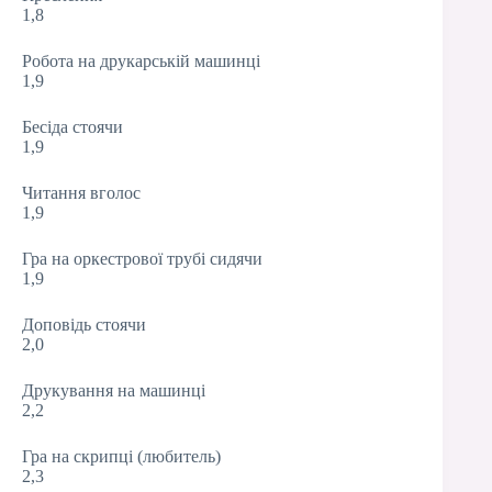
1,8
Робота на друкарській машинці
1,9
Бесіда стоячи
1,9
Читання вголос
1,9
Гра на оркестрової трубі сидячи
1,9
Доповідь стоячи
2,0
Друкування на машинці
2,2
Гра на скрипці (любитель)
2,3