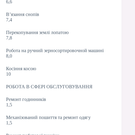
6,6
В’язання снопів
7,4
Перекопування землі лопатою
7,8
Робота на ручний зерносортировочной машині
8,0
Косіння косою
10
РОБОТА В СФЕРІ ОБСЛУГОВУВАННЯ
Ремонт годинників
1,5
Механізований пошиття та ремонт одягу
1,5