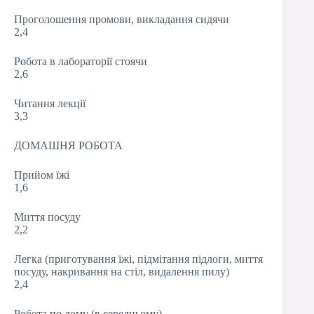
Проголошення промови, викладання сидячи
2,4
Робота в лабораторії стоячи
2,6
Читання лекції
3,3
ДОМАШНЯ РОБОТА
Прийом їжі
1,6
Миття посуду
2,2
Легка (приготування їжі, підмітання підлоги, миття
посуду, накривання на стіл, видалення пилу)
2,4
Робота по дому (в середньому)