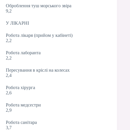
Оброблення туш морського звіра
9,2
У ЛІКАРНІ
Робота лікаря (прийом у кабінеті)
2,2
Робота лаборанта
2,2
Пересування в кріслі на колесах
2,4
Робота хірурга
2,6
Робота медсестри
2,9
Робота санітара
3,7