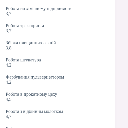
Робота на хімічному підприємстві
3,7
Робота тракториста
3,7
Збірка площинних секцій
3,8
Робота штукатура
4,2
Фарбування пульверизатором
4,2
Робота в прокатному цеху
4,5
Робота з відбійним молотком
4,7