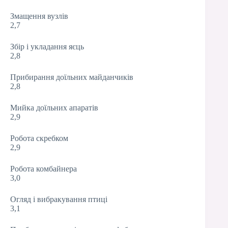
Змащення вузлів
2,7
Збір і укладання яєць
2,8
Прибирання доїльних майданчиків
2,8
Мийка доїльних апаратів
2,9
Робота скребком
2,9
Робота комбайнера
3,0
Огляд і вибракування птиці
3,1