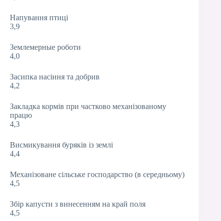
Напування птиці
3,9
Землемерные роботи
4,0
Засипка насіння та добрив
4,2
Закладка кормів при частково механізованому
працю
4,3
Висмикування буряків із землі
4,4
Механізоване сільське господарство (в середньому)
4,5
Збір капусти з винесенням на край поля
4,5