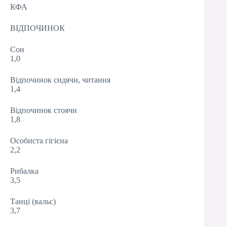
КФА
ВІДПОЧИНОК
Сон
1,0
Відпочинок сидячи, читання
1,4
Відпочинок стоячи
1,8
Особиста гігієна
2,2
Рибалка
3,5
Танці (вальс)
3,7