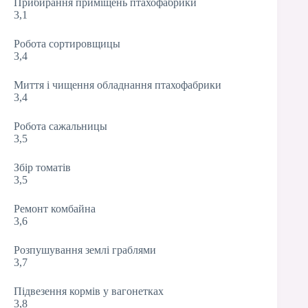
Прибирання приміщень птахофабрики
3,1
Робота сортировщицы
3,4
Миття і чищення обладнання птахофабрики
3,4
Робота сажальницы
3,5
Збір томатів
3,5
Ремонт комбайна
3,6
Розпушування землі граблями
3,7
Підвезення кормів у вагонетках
3,8