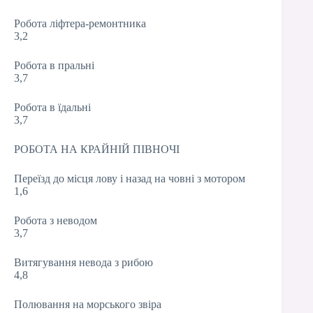
Робота ліфтера-ремонтника
3,2
Робота в пральні
3,7
Робота в їдальні
3,7
РОБОТА НА КРАЙНІЙ ПІВНОЧІ
Переїзд до місця лову і назад на човні з мотором
1,6
Робота з неводом
3,7
Витягування невода з рибою
4,8
Полювання на морського звіра