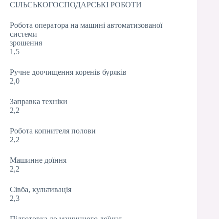
СІЛЬСЬКОГОСПОДАРСЬКІ РОБОТИ
Робота оператора на машині автоматизованої
системи
зрошення
1,5
Ручне доочищення коренів буряків
2,0
Заправка техніки
2,2
Робота копнителя полови
2,2
Машинне доїння
2,2
Сівба, культивація
2,3
Підготовка до машинного доїння