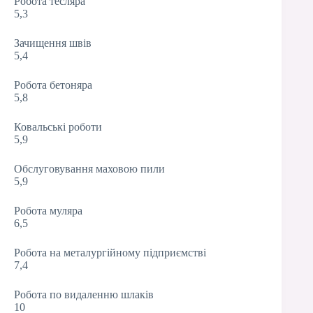
Робота тесляра
5,3
Зачищення швів
5,4
Робота бетоняра
5,8
Ковальські роботи
5,9
Обслуговування маховою пили
5,9
Робота муляра
6,5
Робота на металургійному підприємстві
7,4
Робота по видаленню шлаків
10