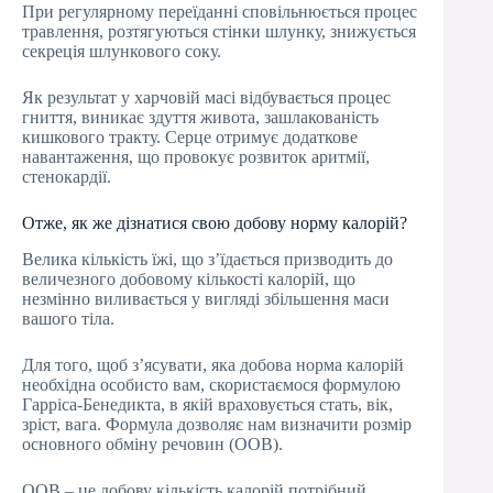
При регулярному переїданні сповільнюється процес
травлення, розтягуються стінки шлунку, знижується
секреція шлункового соку.
Як результат у харчовій масі відбувається процес
гниття, виникає здуття живота, зашлакованість
кишкового тракту. Серце отримує додаткове
навантаження, що провокує розвиток аритмії,
стенокардії.
Отже, як же дізнатися свою добову норму калорій?
Велика кількість їжі, що з’їдається призводить до
величезного добовому кількості калорій, що
незмінно виливається у вигляді збільшення маси
вашого тіла.
Для того, щоб з’ясувати, яка добова норма калорій
необхідна особисто вам, скористаємося формулою
Гарріса-Бенедикта, в якій враховується стать, вік,
зріст, вага. Формула дозволяє нам визначити розмір
основного обміну речовин (ООВ).
ООВ – це добову кількість калорій потрібний