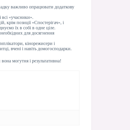
ипадку важливо опрацювати додаткову
і всі «учасники».
й, крім позиції «Спостерігач», і
днуємо їх в собі в одне ціле.
, необхідних для досягнення
типлікатори, кінорежисери і
итці, вчені і навіть домогосподарки.
 вона могутня і результативна!