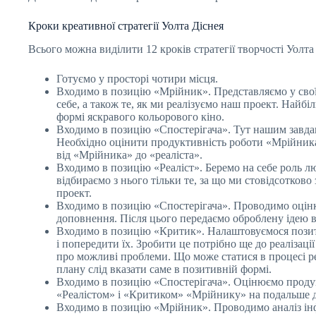
Кроки креативної стратегії Уолта Діснея
Всього можна виділити 12 кроків стратегії творчості Уолта
Готуємо у просторі чотири місця.
Входимо в позицію «Мрійник». Представляємо у своїй
себе, а також те, як ми реалізуємо наш проект. Найбі
формі яскравого кольорового кіно.
Входимо в позицію «Спостерігача». Тут нашим завдан
Необхідно оцінити продуктивність роботи «Мрійника»,
від «Мрійника» до «реаліста».
Входимо в позицію «Реаліст». Беремо на себе роль лю
відбираємо з нього тільки те, за що ми стовідсотко
проект.
Входимо в позицію «Спостерігача». Проводимо оцінку
доповнення. Після цього передаємо оброблену ідею в
Входимо в позицію «Критик». Налаштовуємося позит
і попередити їх. Зробити це потрібно ще до реаліза
про можливі проблеми. Що може статися в процесі ре
плану слід вказати саме в позитивній формі.
Входимо в позицію «Спостерігача». Оцінюємо продук
«Реалістом» і «Критиком» «Мрійнику» на подальше
Входимо в позицію «Мрійник». Проводимо аналіз інф