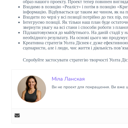
образ нашого проекту. Проект тепер повинен виглядат
Входимо в позицію «Реаліст» і потім в позицію «Кр
інформацію. Відбувається це таким же чином, як на п
Входити по черзі у всі позиції потрібно до тих пір, 
Інтегруємо позиції. Як тільки наш план буде остаточ
звернути увагу на всі стани і способи роботи з планом 
Підлаштовуємося до майбутнього. На даній стадії у на
необхідного результату. На основі цього ми продумує
Креативна стратегія Уолта Діснея є дуже ефективною
сценаристи, але і люди, чиє життя і діяльність пов’я
Спробуйте застосувати стратегію творчості Уолта Дісн
Міла Ланская
Ви не проект для покращення. Ви вже ці