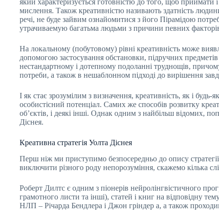
який характеризується готовністю до того, щоб приймати і
мислення. Також креативністю називають здатність людин
речі, не буде зайвим ознайомитися з його Пірамідою потреб)
утрачиваемую багатьма людьми з причини певних факторів, т
На локальному (побутовому) рівні креативність може виявля
допомогою застосування обстановки, підручних предметів 
нестандартному і дотепному подоланні труднощів, причому,
потреби, а також в нешаблонном підході до вирішення завд
І як стає зрозумілим з визначення, креативність, як і будь
особистісний потенціал. Самих же способів розвитку креат
об’єктів, і деякі інші. Однак одним з найбільш відомих, п
Діснея.
Креативна стратегія Уолта Діснея
Перш ніж ми приступимо безпосередньо до опису стратегії,
виключити різного роду непорозуміння, скажемо кілька слі
Роберт Дилтс є одним з піонерів нейролінгвістичного про
грамотного листи та інші), статей і книг на відповідну тем
НЛП – Річарда Бендлера і Джон гріндер а, а також проходив