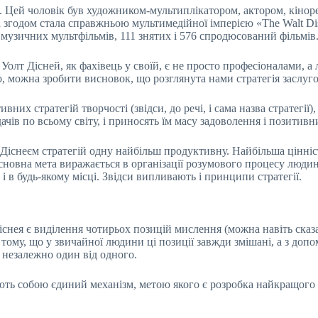
. Цей чоловік був художником-мультиплікатором, актором, кіно
ка згодом стала справжньою мультимедійної імперією «The Walt D
 музичних мультфільмів, 111 знятих і 576 спродюсований фільмів
 і Уолт Дісней, як фахівець у своїй, є не просто професіоналами
, можна зробити висновок, що розглянута нами стратегія заслуго
вних стратегій творчості (звідси, до речі, і сама назва стратегії)
чів по всьому світу, і приносять їм масу задоволення і позитивн
Діснеєм стратегій одну найбільш продуктивну. Найбільша цінність
 основна мета виражається в організації розумового процесу люд
с і в будь-якому місці. Звідси випливають і принципи стратегії.
нея є виділення чотирьох позицій мислення (можна навіть сказат
 тому, що у звичайної людини ці позиції завжди змішані, а з доп
 незалежно один від одного.
ь собою єдиний механізм, метою якого є розробка найкращого сп