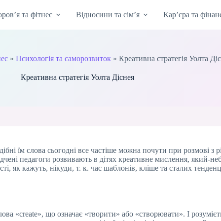
оров’я та фітнес
Відносини та сім’я
Кар’єра та фінан
нес
»
Психологія та саморозвиток
»
Креативна стратегія Уолта Ді
Креативна стратегія Уолта Діснея
дібні їм слова сьогодні все частіше можна почути при розмові з 
дчені педагоги розвивають в дітях креативне мислення, який-не
сті, як кажуть, нікуди, т. к. час шаблонів, кліше та сталих тенде
слова «create», що означає «творити» або «створювати». І розумі