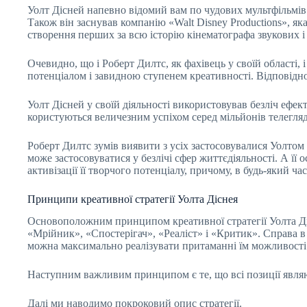
Уолт Дісней напевно відомий вам по чудових мультфільмів
Також він заснував компанію «Walt Disney Productions», я
створення перших за всю історію кінематографа звукових і
Очевидно, що і Роберт Дилтс, як фахівець у своїй області,
потенціалом і завидною ступенем креативності. Відповідно
Уолт Дісней у своїй діяльності використовував безліч ефекти
користуються величезним успіхом серед мільйонів телегляда
Роберт Дилтс зумів виявити з усіх застосовувалися Уолтом 
може застосовуватися у безлічі сфер життєдіяльності. А її
активізації її творчого потенціалу, причому, в будь-який ча
Принципи креативної стратегії Уолта Діснея
Основоположним принципом креативної стратегії Уолта Діс
«Мрійник», «Спостерігач», «Реаліст» і «Критик». Справа в
можна максимально реалізувати притаманні їм можливості
Наступним важливим принципом є те, що всі позиції являют
Далі ми наводимо покроковий опис стратегії.