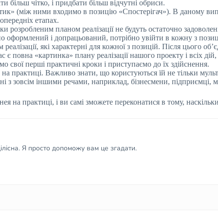
и більш чітко, і придбати більш відчутні обриси.
итик» (між ними входимо в позицію «Спостерігач»). В даному в
опередніх етапах.
поки розробленим планом реалізації не будуть остаточно задоволен
но оформлений і допрацьований, потрібно увійти в кожну з позиці
реалізації, які характерні для кожної з позицій. Після цього об’є
с є повна «картинка» плану реалізації нашого проекту і всіх дій
мо свої перші практичні кроки і приступаємо до їх здійснення.
 на практиці. Важливо знати, що користуються їй не тільки муль
зані з зовсім іншими речами, наприклад, бізнесмени, підприємці, м
ея на практиці, і ви самі зможете переконатися в тому, наскільки
лісна. Я просто допоможу вам це згадати.