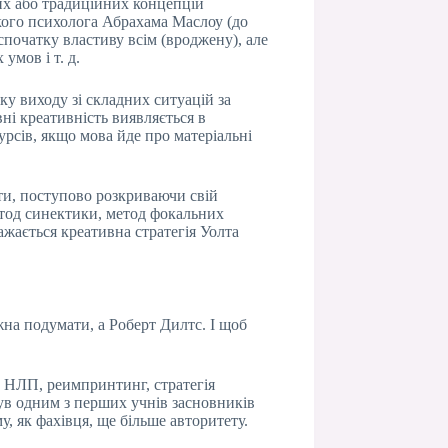
тих або традиційних концепцій
кого психолога Абрахама Маслоу (до
 спочатку властиву всім (вроджену), але
умов і т. д.
ку виходу зі складних ситуацій за
і креативність виявляється в
рсів, якщо мова йде про матеріальні
вати, поступово розкриваючи свій
етод синектики, метод фокальних
ажається креативна стратегія Уолта
жна подумати, а Роберт Дилтс. І щоб
о НЛП, реимпринтинг, стратегія
 був одним з перших учнів засновників
, як фахівця, ще більше авторитету.