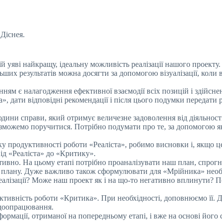
 Діснея.
 уяві найкращу, ідеальну можливість реалізації нашого проект
льших результатів можна досягти за допомогою візуалізації, коли 
ням є налагодження ефективної взаємодії всіх позицій і здійснен
 дати відповідні рекомендації і після цього подумки передати р
дини справи, який отримує величезне задоволення від діяльності.
во зможемо поручитися. Потрібно подумати про те, за допомогою 
 продуктивності роботи «Реаліста», робимо висновки і, якщо ц
ід «Реаліста» до «Критику».
ивно. На цьому етапі потрібно проаналізувати наш план, спрог
ції плану. Дуже важливо також сформулювати для «Мрійника» необ
алізації? Може наш проект як і на що-то негативно вплинути? П
тивність роботи «Критика». При необхідності, доповнюємо її. 
 доопрацювання.
ормації, отриманої на попередньому етапі, і вже на основі йог