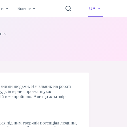
си
Більше
UA
снея
різними людьми. Начальник на роботі
будь інтернет-проект шукає
нцій вже пройшло. Але що ж за звір
ється під ним творчий потенціал людини,