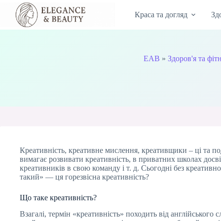
Перейти
до
Краса та догляд
Зд
вмісту
EAB
»
Здоров'я та фіт
Креативність, креативне мислення, креативщики – ці та по
вимагає розвивати креативність, в приватних школах досві
креативників в свою команду і т. д. Сьогодні без креативно
такий» — ця горезвісна креативність?
Що таке креативність?
Взагалі, термін «креативність» походить від англійського 