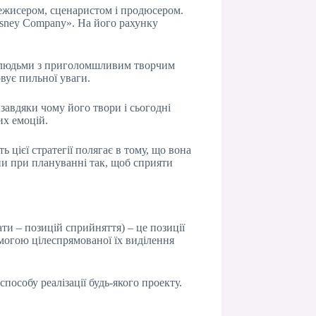
режисером, сценаристом і продюсером.
isney Company». На його рахунку
.
, а людьми з приголомшливим творчим
вує пильної уваги.
, завдяки чому його твори і сьогодні
их емоцій.
 цієї стратегії полягає в тому, що вона
ини при плануванні так, щоб сприяти
и – позицій сприйняття) – це позиції
омогою цілеспрямованої їх виділення
особу реалізації будь-якого проекту.