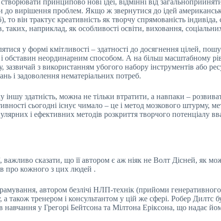
 створювати принципово нові ідеї, відмінні від загальноприйня
и до вирішення проблем. Якщо ж звернутися до ідей американсь
, то він трактує креативність як творчу спрямованість індивіда,
аких, наприклад, як особливості освіти, виховання, соціальних 
тися у формі кмітливості – здатності до досягнення цілей, пошу
і обставин неординарним способом. А на більш масштабному рівн
 зазвичай з використанням убогого набору інструментів або ресу
ань і задоволення нематеріальних потреб.
-яку іншу здатність, можна не тільки втратити, а навпаки – розви
ивності сьогодні існує чимало – це і метод мозкового штурму, м
опулярних і ефективних методів розкриття творчого потенціалу вв
 важливо сказати, що її автором є аж ніяк не Волт Дісней, як мо
в про кожного з цих людей .
грамування, автором безлічі НЛП-технік (прийоми генеративног
у, а також тренером і консультантом у цій же сфері. Робер Дилтс
 навчання у Грегорі Бейтсона та Мілтона Еріксона, що надає йому