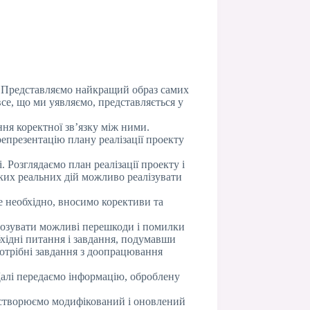
у. Представляємо найкращий образ самих
все, що ми уявляємо, представляється у
ня коректної зв’язку між ними.
епрезентацію плану реалізації проекту
 Розглядаємо план реалізації проекту і
яких реальних дій можливо реалізувати
е необхідно, вносимо корективи та
нозувати можливі перешкоди і помилки
хідні питання і завдання, подумавши
отрібні завдання з доопрацювання
Далі передаємо інформацію, оброблену
о створюємо модифікований і оновлений