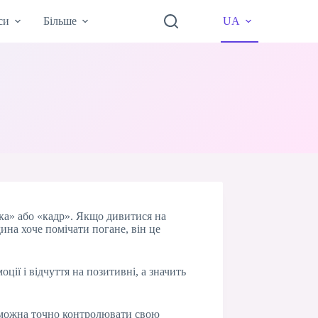
си
Більше
UA
мка» або «кадр». Якщо дивитися на
дина хоче помічати погане, він це
ії і відчуття на позитивні, а значить
е можна точно контролювати свою