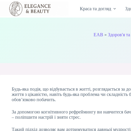
Перейти
до
Краса та догляд
Зд
вмісту
EAB
»
Здоров'я та
Будь-яка подія, що відбувається в житті, розглядається з
життя з цікавістю, навіть будь-яка проблема чи складність 
обов’язково побачить.
За допомогою когнітивного рефреймингу ви навчитеся бачити
– поліпшити настрій і зняти стрес.
Такий підхід дозволяє вам дотримуватися давньої мудрост