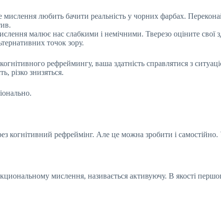
 мислення любить бачити реальність у чорних фарбах. Перекона
тив.
слення малює нас слабкими і немічними. Тверезо оціните свої зд
тернативних точок зору.
 когнітивного рефреймингу, ваша здатність справлятися з ситуац
ть, різко знизяться.
ціонально.
ез когнітивний рефреймінг. Але це можна зробити і самостійно.
ункциональному мислення, називається активуючу. В якості першо