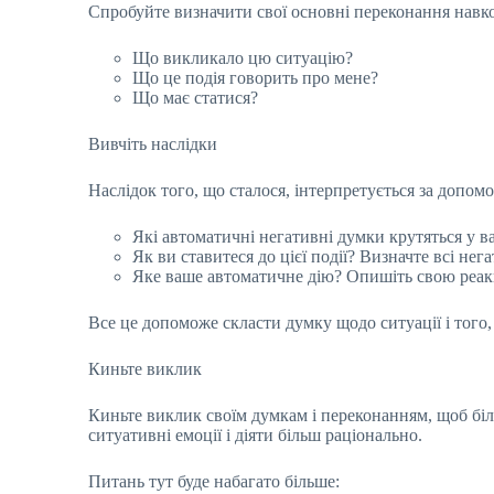
Спробуйте визначити свої основні переконання навкол
Що викликало цю ситуацію?
Що це подія говорить про мене?
Що має статися?
Вивчіть наслідки
Наслідок того, що сталося, інтерпретується за допом
Які автоматичні негативні думки крутяться у ва
Як ви ставитеся до цієї події? Визначте всі нега
Яке ваше автоматичне дію? Опишіть свою реак
Все це допоможе скласти думку щодо ситуації і того,
Киньте виклик
Киньте виклик своїм думкам і переконанням, щоб біл
ситуативні емоції і діяти більш раціонально.
Питань тут буде набагато більше: