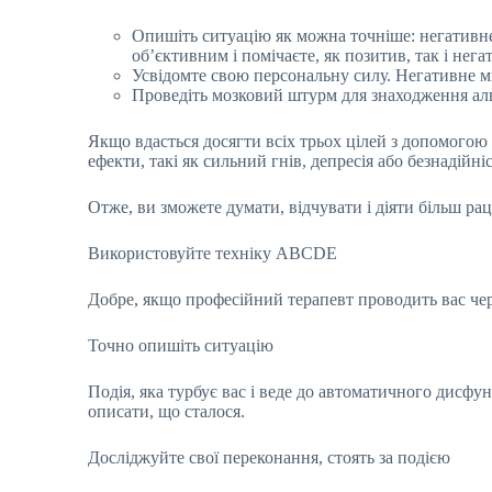
Опишіть ситуацію як можна точніше: негативне
об’єктивним і помічаєте, як позитив, так і нега
Усвідомте свою персональну силу. Негативне ми
Проведіть мозковий штурм для знаходження аль
Якщо вдасться досягти всіх трьох цілей з допомогою
ефекти, такі як сильний гнів, депресія або безнадійніс
Отже, ви зможете думати, відчувати і діяти більш ра
Використовуйте техніку ABCDE
Добре, якщо професійний терапевт проводить вас чер
Точно опишіть ситуацію
Подія, яка турбує вас і веде до автоматичного дисф
описати, що сталося.
Досліджуйте свої переконання, стоять за подією