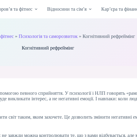
оров’я та фітнес
Відносини та сім’я
Кар’єра та фінан
 фітнес
»
Психологія та саморозвиток
»
Когнітивний рефреймінг
Когнітивний рефреймінг
а допомогою певного сприйняття. У психології і НЛП говорять «ра
буде викликати інтерес, а не негативні емоції. І навпаки: коли лю
 світ таким, яким захочете. Це дозволить змінити негативні емоц
і: не завжди можна контролювати те, що з вами відбувається, ал