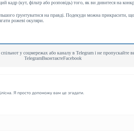
 кадр (кут, фільтр або розповідь) того, як ви дивитеся на конк
ільшого ґрунтуватися на правді. Подекуди можна прикрасити, що
ягати рожеві окуляри.
пільнот у соцмережах або каналу в Telegram і не пропускайте в
TelegramВконтактеFacebook
лісна. Я просто допоможу вам це згадати.