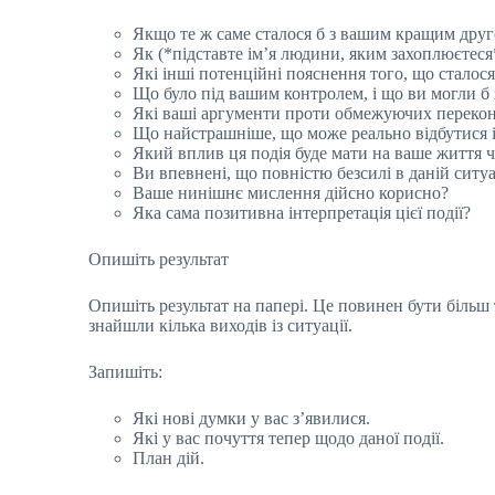
Якщо те ж саме сталося б з вашим кращим друго
Як (*підставте ім’я людини, яким захоплюєтеся
Які інші потенційні пояснення того, що сталося
Що було під вашим контролем, і що ви могли б
Які ваші аргументи проти обмежуючих переко
Що найстрашніше, що може реально відбутися і
Який вплив ця подія буде мати на ваше життя че
Ви впевнені, що повністю безсилі в даній ситуа
Ваше нинішнє мислення дійсно корисно?
Яка сама позитивна інтерпретація цієї події?
Опишіть результат
Опишіть результат на папері. Це повинен бути більш
знайшли кілька виходів із ситуації.
Запишіть:
Які нові думки у вас з’явилися.
Які у вас почуття тепер щодо даної події.
План дій.