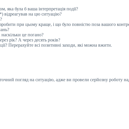
м, яка була б ваша інтерпретація події?
*) відреагував на цю ситуацію?
?
 зробити при цьому краще, і що було повністю поза вашого конт
нань?
 наскільки це погано?
рез рік? А через десять років?
ції? Перерахуйте всі позитивні заходи, які можна вжити.
 точний погляд на ситуацію, адже ви провели серйозну роботу на