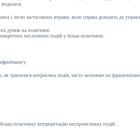
 видалася.
них і легко застосовних вправи, коли справа доходить до управл
них думок на позитивні
онкретних негативних подій у більш позитивне.
 рефреймингу
ого, як трапилася неприємна подія, часто засновані на ірраціонал
більш позитивну інтерпретацію несприятливих подій.