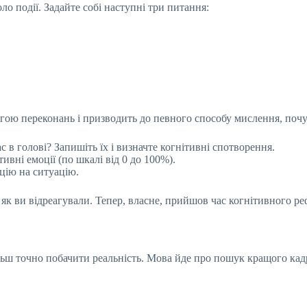
о події. Задайте собі наступні три питання:
огою переконань і призводить до певного способу мислення, почут
с в голові? Запишіть їх і визначте когнітивні спотворення.
тивні емоції (по шкалі від 0 до 100%).
цію на ситуацію.
 як ви відреагували. Тепер, власне, прийшов час когнітивного р
ьш точно побачити реальність. Мова йде про пошук кращого кадр