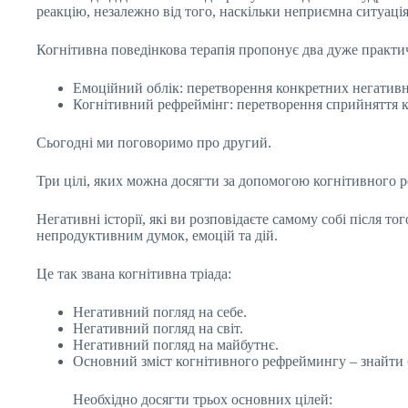
реакцію, незалежно від того, наскільки неприємна ситуація
Когнітивна поведінкова терапія пропонує два дуже практич
Емоційний облік: перетворення конкретних негатив
Когнітивний рефреймінг: перетворення сприйняття к
Сьогодні ми поговоримо про другий.
Три цілі, яких можна досягти за допомогою когнітивного
Негативні історії, які ви розповідаєте самому собі після т
непродуктивним думок, емоцій та дій.
Це так звана когнітивна тріада:
Негативний погляд на себе.
Негативний погляд на світ.
Негативний погляд на майбутнє.
Основний зміст когнітивного рефреймингу – знайти 
Необхідно досягти трьох основних цілей: