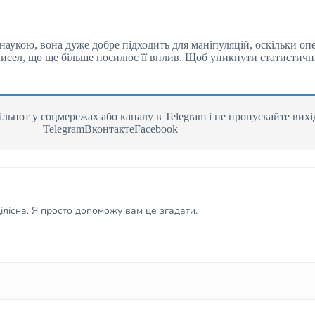
аукою, вона дуже добре підходить для маніпуляцій, оскільки оп
чисел, що ще більше посилює її вплив. Щоб уникнути статистичн
льнот у соцмережах або каналу в Telegram і не пропускайте вихі
TelegramВконтактеFacebook
лісна. Я просто допоможу вам це згадати.