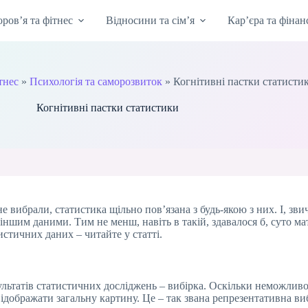
оров’я та фітнес
Відносини та сім’я
Кар’єра та фінан
тнес
»
Психологія та саморозвиток
»
Когнітивні пастки статисти
Когнітивні пастки статистики
не вибрали, статистика щільно пов’язана з будь-якою з них. І, з
іншим даними. Тим не менш, навіть в такій, здавалося б, суто ма
стичних даних – читайте у статті.
ультатів статистичних досліджень – вибірка. Оскільки неможливо
відображати загальну картину. Це – так звана репрезентативна ви