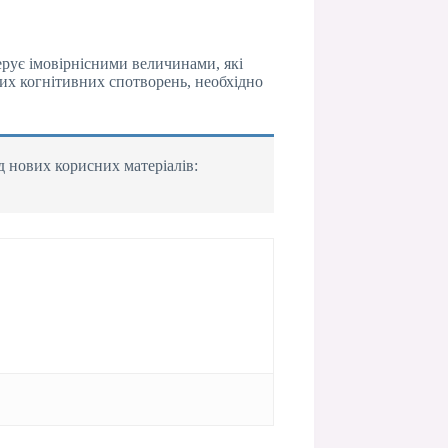
ерує імовірнісними величинами, які
их когнітивних спотворень, необхідно
д нових корисних матеріалів: