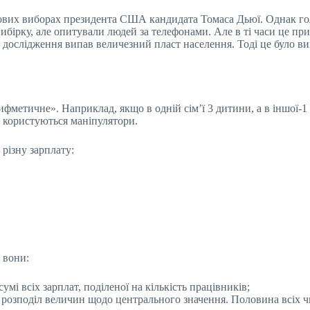
ових виборах президента США кандидата Томаса Дьюї. Однак голо
ибірку, але опитували людей за телефонами. Але в ті часи це п
і дослідження випав величезний пласт населення. Тоді це було ви
ифметичне». Наприклад, якщо в одній сім’ї 3 дитини, а в іншої-1
о користуються маніпулятори.
 різну зарплату:
 вони:
мі всіх зарплат, поділеної на кількість працівників;
є розподіл величин щодо центрального значення. Половина всіх ч