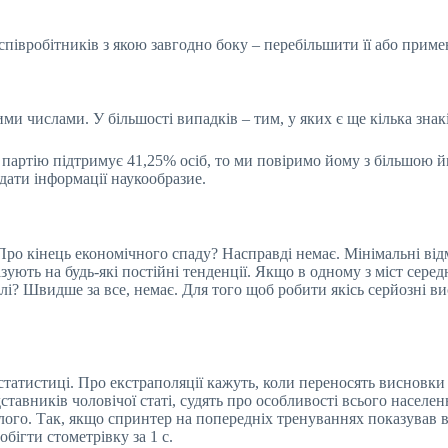
півробітників з якою завгодно боку – перебільшити її або прим
и числами. У більшості випадків – тим, у яких є ще кілька знакі
партію підтримує 41,25% осіб, то ми повіримо йому з більшою й
ати інформації наукообразие.
 Про кінець економічного спаду? Насправді немає. Мінімальні від
ють на будь-які постійні тенденції. Якщо в одному з міст середн
слі? Швидше за все, немає. Для того щоб робити якісь серйозні 
татистиці. Про екстраполяції кажуть, коли переносять висновки 
тавників чоловічої статі, судять про особливості всього населе
улого. Так, якщо спринтер на попередніх тренуваннях показував в
бігти стометрівку за 1 с.