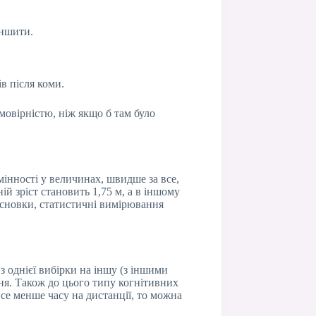
еншити.
в після коми.
мовірністю, ніж якщо б там було
мінності у величинах, швидше за все,
ій зріст становить 1,75 м, а в іншому
висновки, статистичні вимірювання
з однієї вибірки на іншу (з іншими
ння. Також до цього типу когнітивних
се менше часу на дистанції, то можна