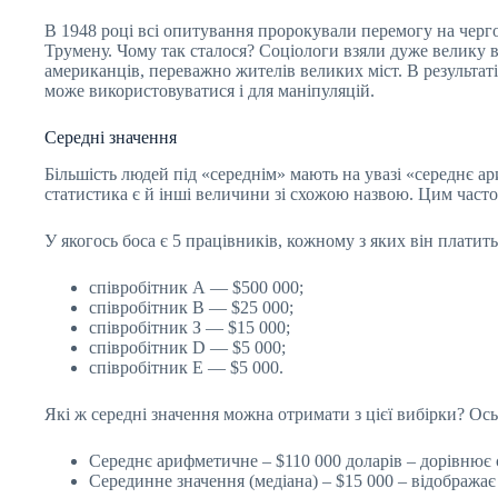
В 1948 році всі опитування пророкували перемогу на черг
Трумену. Чому так сталося? Соціологи взяли дуже велику в
американців, переважно жителів великих міст. В результат
може використовуватися і для маніпуляцій.
Середні значення
Більшість людей під «середнім» мають на увазі «середнє ар
статистика є й інші величини зі схожою назвою. Цим част
У якогось боса є 5 працівників, кожному з яких він платить
співробітник А — $500 000;
співробітник B — $25 000;
співробітник З — $15 000;
співробітник D — $5 000;
співробітник E — $5 000.
Які ж середні значення можна отримати з цієї вибірки? Ось
Середнє арифметичне – $110 000 доларів – дорівнює су
Серединне значення (медіана) – $15 000 – відобража