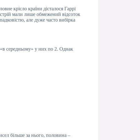
вне крісло країни дісталося Гаррі
ристрій мали лише обмежений відсоток
падковістю, але дуже часто вибірка
 «в середньому» у них по 2. Однак
исел більше за нього, половина –