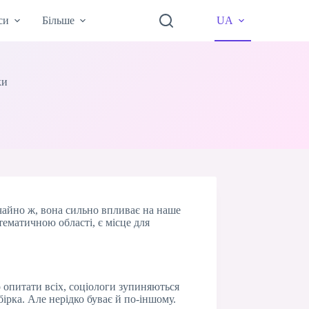
си
Більше
UA
ки
вичайно ж, вона сильно впливає на наше
тематичною області, є місце для
 опитати всіх, соціологи зупиняються
бірка. Але нерідко буває й по-іншому.