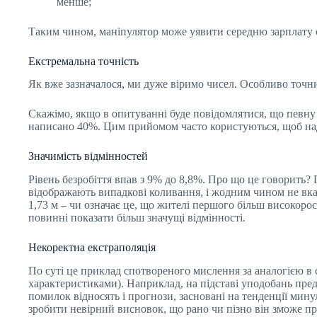
менше;
Таким чином, маніпулятор може уявити середню зарплату с
Екстремальна точність
Як вже зазначалося, ми дуже віримо чисел. Особливо точним
Скажімо, якщо в опитуванні буде повідомлятися, що певну 
написано 40%. Цим прийомом часто користуються, щоб над
Значимість відмінностей
Рівень безробіття впав з 9% до 8,8%. Про що це говорить?
відображають випадкові коливання, і жодним чином не вказу
1,73 м – чи означає це, що жителі першого більш високоро
повинні показати більш значущі відмінності.
Некоректна екстраполяція
По суті це приклад спотвореного мислення за аналогією в с
характеристиками). Наприклад, на підставі уподобань предс
помилок відносять і прогнози, засновані на тенденції мин
зробити невірний висновок, що рано чи пізно він зможе про