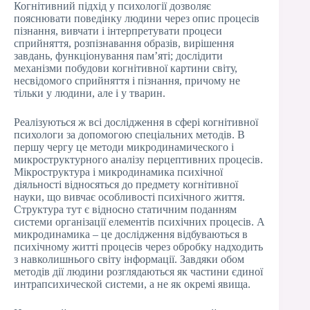
Когнітивний підхід у психології дозволяє
пояснювати поведінку людини через опис процесів
пізнання, вивчати і інтерпретувати процеси
сприйняття, розпізнавання образів, вирішення
завдань, функціонування пам’яті; дослідити
механізми побудови когнітивної картини світу,
несвідомого сприйняття і пізнання, причому не
тільки у людини, але і у тварин.
Реалізуються ж всі дослідження в сфері когнітивної
психологи за допомогою спеціальних методів. В
першу чергу це методи микродинамического і
микроструктурного аналізу перцептивних процесів.
Мікроструктура і микродинамика психічної
діяльності відносяться до предмету когнітивної
науки, що вивчає особливості психічного життя.
Структура тут є відносно статичним поданням
системи організації елементів психічних процесів. А
микродинамика – це дослідження відбуваються в
психічному житті процесів через обробку надходить
з навколишнього світу інформації. Завдяки обом
методів дії людини розглядаються як частини єдиної
интрапсихической системи, а не як окремі явища.