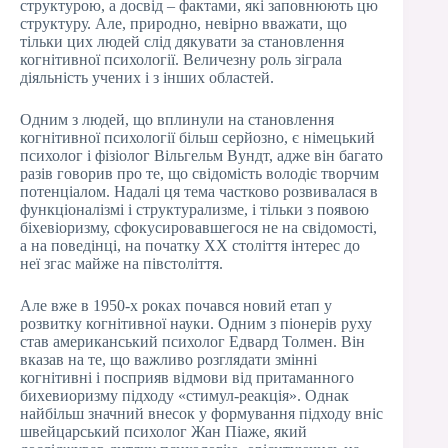
структурою, а досвід – фактами, які заповнюють цю
структуру. Але, природно, невірно вважати, що
тільки цих людей слід дякувати за становлення
когнітивної психології. Величезну роль зіграла
діяльність учених і з інших областей.
Одним з людей, що вплинули на становлення
когнітивної психології більш серйозно, є німецький
психолог і фізіолог Вільгельм Вундт, адже він багато
разів говорив про те, що свідомість володіє творчим
потенціалом. Надалі ця тема частково розвивалася в
функціоналізмі і структурализме, і тільки з появою
біхевіоризму, сфокусировавшегося не на свідомості,
а на поведінці, на початку ХХ століття інтерес до
неї згас майже на півстоліття.
Але вже в 1950-х роках почався новий етап у
розвитку когнітивної науки. Одним з піонерів руху
став американський психолог Едвард Толмен. Він
вказав на те, що важливо розглядати змінні
когнітивні і посприяв відмови від притаманного
бихевиоризму підходу «стимул-реакція». Однак
найбільш значний внесок у формування підходу вніс
швейцарський психолог Жан Піаже, який