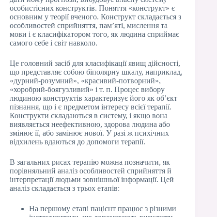
особистісних конструктів. Поняття «конструкт» є
основним у теорії вченого. Конструкт складається з
особливостей сприйняття, пам’яті, мислення та
мови і є класифікатором того, як людина сприймає
самого себе і світ навколо.
Це головний засіб для класифікації явищ дійсності,
що представляє собою біполярну шкалу, наприклад,
«дурний-розумний», «красивий-потворний»,
«хоробрий-боягузливий» і т. п. Процес вибору
людиною конструктів характеризує його як об’єкт
пізнання, що і є предметом інтересу всієї терапії.
Конструкти складаються в систему, і якщо вона
виявляється неефективною, здорова людина або
змінює її, або замінює нової. У разі ж психічних
відхилень вдаються до допомоги терапії.
В загальних рисах терапію можна позначити, як
порівняльний аналіз особливостей сприйняття й
інтерпретації людьми зовнішньої інформації. Цей
аналіз складається з трьох етапів:
На першому етапі пацієнт працює з різними