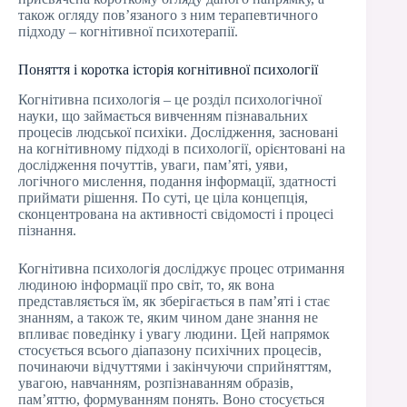
також огляду пов’язаного з ним терапевтичного
підходу – когнітивної психотерапії.
Поняття і коротка історія когнітивної психології
Когнітивна психологія – це розділ психологічної
науки, що займається вивченням пізнавальних
процесів людської психіки. Дослідження, засновані
на когнітивному підході в психології, орієнтовані на
дослідження почуттів, уваги, пам’яті, уяви,
логічного мислення, подання інформації, здатності
приймати рішення. По суті, це ціла концепція,
сконцентрована на активності свідомості і процесі
пізнання.
Когнітивна психологія досліджує процес отримання
людиною інформації про світ, то, як вона
представляється їм, як зберігається в пам’яті і стає
знанням, а також те, яким чином дане знання не
впливає поведінку і увагу людини. Цей напрямок
стосується всього діапазону психічних процесів,
починаючи відчуттями і закінчуючи сприйняттям,
увагою, навчанням, розпізнаванням образів,
пам’яттю, формуванням понять. Воно стосується