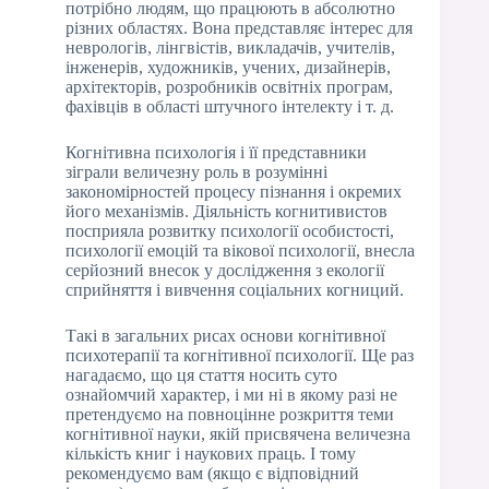
потрібно людям, що працюють в абсолютно
різних областях. Вона представляє інтерес для
неврологів, лінгвістів, викладачів, учителів,
інженерів, художників, учених, дизайнерів,
архітекторів, розробників освітніх програм,
фахівців в області штучного інтелекту і т. д.
Когнітивна психологія і її представники
зіграли величезну роль в розумінні
закономірностей процесу пізнання і окремих
його механізмів. Діяльність когнитивистов
посприяла розвитку психології особистості,
психології емоцій та вікової психології, внесла
серйозний внесок у дослідження з екології
сприйняття і вивчення соціальних когниций.
Такі в загальних рисах основи когнітивної
психотерапії та когнітивної психології. Ще раз
нагадаємо, що ця стаття носить суто
ознайомчий характер, і ми ні в якому разі не
претендуємо на повноцінне розкриття теми
когнітивної науки, якій присвячена величезна
кількість книг і наукових праць. І тому
рекомендуємо вам (якщо є відповідний