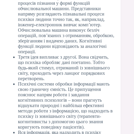
процесів пізнання у формі функцій
обчислювальної машини. Представники
напряму розглядають пізнавальні процеси
психіки людини точно так, як, наприклад,
інженер-електронник вивчає комп’ютер.
Обчислювальна машина виконує безліч
операцій, пов’язаних з отриманням, обробкою,
зберіганням і видачею даних. Когнітивні
функції людини відповідають за аналогічні
операції.
Третя ідея випливає з другої. Вона свідчить,
що психіка обробляє дані поетапно. Тобто
будь-який стимул, отриманий із зовнішнього
світу, проходить через ланцюг порядкових
перетворень.
Психічні системи обробки інформації мають
свою граничну ємність. Це припущення
пояснює напрям роботи і завдання
когнітивних психологів – вони прагнуть
відшукати природні і найбільш ефективні
методи роботи з інформацією, що надходить в
психіку із зовнішнього світу (терапевти-
когнитивисты з допомогою цього знання
коригують поведінку пацієнтів).
Вся інформація, яка надходить в психіку