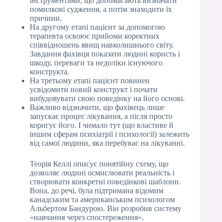
інструментами, що допомагають визначати
помилкові судження, а потім знаходити їх
причини.
На другому етапі пацієнт за допомогою
терапевта освоює прийоми коректних
співвідношень явищ навколишнього світу.
Завдання фахівця показати людині користь і
шкоду, переваги та недоліки існуючого
конструкта.
На третьому етапі пацієнт повинен
усвідомити новий конструкт і почати
вибудовувати свою поведінку на його основі.
Важливо відзначити, що фахівець лише
запускає процес лікування, а після просто
коригує його. І чимало тут (що властиве й
іншим сферам психіатрії і психології) залежить
від самої людини, яка перебуває на лікуванні.
Теорія Келлі описує понятійну схему, що
дозволяє людині осмислювати реальність і
створювати конкретні поведінкові шаблони.
Вона, до речі, була підтримана відомим
канадським та американським психологом
Альбертом Бандурою. Він розробив систему
«навчання через спостереження»,