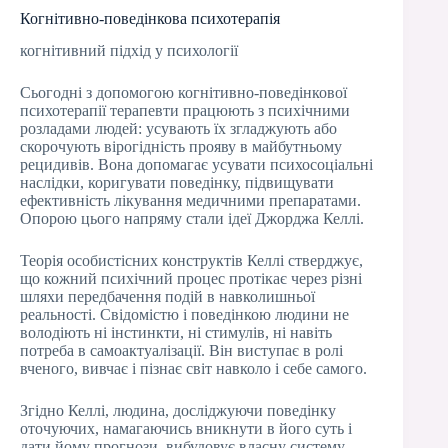
Когнітивно-поведінкова психотерапія
когнітивний підхід у психології
Сьогодні з допомогою когнітивно-поведінкової
психотерапії терапевти працюють з психічними
розладами людей: усувають їх згладжують або
скорочують вірогідність прояву в майбутньому
рецидивів. Вона допомагає усувати психосоціальні
наслідки, коригувати поведінку, підвищувати
ефективність лікування медичними препаратами.
Опорою цього напряму стали ідеї Джорджа Келлі.
Теорія особистісних конструктів Келлі стверджує,
що кожний психічний процес протікає через різні
шляхи передбачення подій в навколишньої
реальності. Свідомістю і поведінкою людини не
володіють ні інстинкти, ні стимулів, ні навіть
потреба в самоактуалізації. Він виступає в ролі
вченого, вивчає і пізнає світ навколо і себе самого.
Згідно Келлі, людина, досліджуючи поведінку
оточуючих, намагаючись вникнути в його суть і
дати йому прогнози, вибудовує власну систему