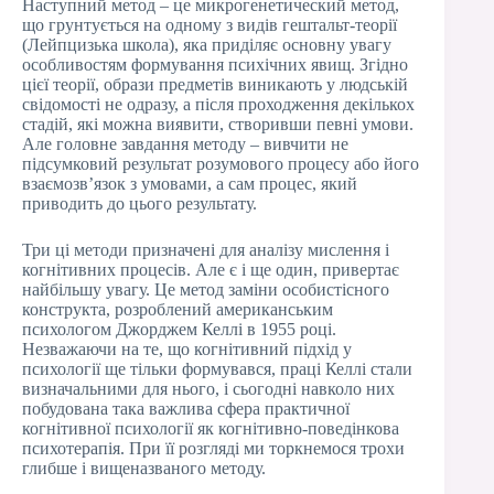
Наступний метод – це микрогенетический метод,
що грунтується на одному з видів гештальт-теорії
(Лейпцизька школа), яка приділяє основну увагу
особливостям формування психічних явищ. Згідно
цієї теорії, образи предметів виникають у людській
свідомості не одразу, а після проходження декількох
стадій, які можна виявити, створивши певні умови.
Але головне завдання методу – вивчити не
підсумковий результат розумового процесу або його
взаємозв’язок з умовами, а сам процес, який
приводить до цього результату.
Три ці методи призначені для аналізу мислення і
когнітивних процесів. Але є і ще один, привертає
найбільшу увагу. Це метод заміни особистісного
конструкта, розроблений американським
психологом Джорджем Келлі в 1955 році.
Незважаючи на те, що когнітивний підхід у
психології ще тільки формувався, праці Келлі стали
визначальними для нього, і сьогодні навколо них
побудована така важлива сфера практичної
когнітивної психології як когнітивно-поведінкова
психотерапія. При її розгляді ми торкнемося трохи
глибше і вищеназваного методу.