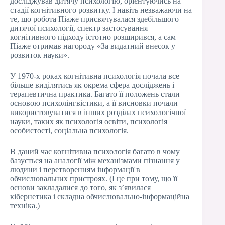
досліджував дитячу психологію, орієнтуючись на
стадії когнітивного розвитку. І навіть незважаючи на
те, що робота Піаже присвячувалася здебільшого
дитячої психології, спектр застосування
когнітивного підходу істотно розширився, а сам
Піаже отримав нагороду «За видатний внесок у
розвиток науки».
У 1970-х роках когнітивна психологія почала все
більше виділятись як окрема сфера досліджень і
терапевтична практика. Багато її положень стали
основою психолінгвістики, а її висновки почали
використовуватися в інших розділах психологічної
науки, таких як психологія освіти, психологія
особистості, соціальна психологія.
В даний час когнітивна психологія багато в чому
базується на аналогії між механізмами пізнання у
людини і перетворенням інформації в
обчислювальних пристроях. (І це при тому, що її
основи закладалися до того, як з’явилася
кібернетика і складна обчислювально-інформаційна
техніка.)