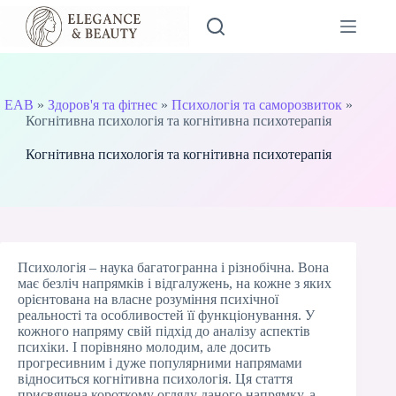
Перейти
до
вмісту
EAB
»
Здоров'я та фітнес
»
Психологія та саморозвиток
»
Когнітивна психологія та когнітивна психотерапія
Когнітивна психологія та когнітивна психотерапія
Психологія – наука багатогранна і різнобічна. Вона
має безліч напрямків і відгалужень, на кожне з яких
орієнтована на власне розуміння психічної
реальності та особливостей її функціонування. У
кожного напряму свій підхід до аналізу аспектів
психіки. І порівняно молодим, але досить
прогресивним і дуже популярними напрямами
відноситься когнітивна психологія. Ця стаття
присвячена короткому огляду даного напрямку, а