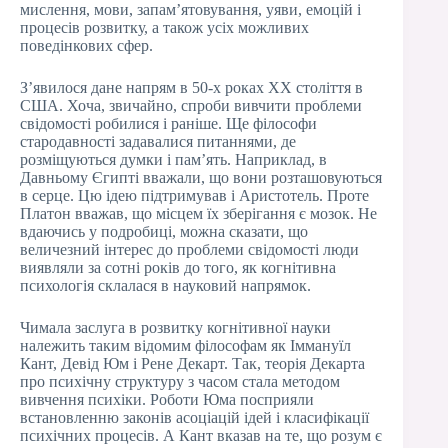
мислення, мови, запам’ятовування, уяви, емоцій і
процесів розвитку, а також усіх можливих
поведінкових сфер.
З’явилося дане напрям в 50-х роках XX століття в
США. Хоча, звичайно, спроби вивчити проблеми
свідомості робилися і раніше. Ще філософи
стародавності задавалися питаннями, де
розміщуються думки і пам’ять. Наприклад, в
Давньому Єгипті вважали, що вони розташовуються
в серце. Цю ідею підтримував і Аристотель. Проте
Платон вважав, що місцем їх зберігання є мозок. Не
вдаючись у подробиці, можна сказати, що
величезний інтерес до проблеми свідомості люди
виявляли за сотні років до того, як когнітивна
психологія склалася в науковий напрямок.
Чимала заслуга в розвитку когнітивної науки
належить таким відомим філософам як Іммануїл
Кант, Девід Юм і Рене Декарт. Так, теорія Декарта
про психічну структуру з часом стала методом
вивчення психіки. Роботи Юма посприяли
встановленню законів асоціацій ідей і класифікації
психічних процесів. А Кант вказав на те, що розум є