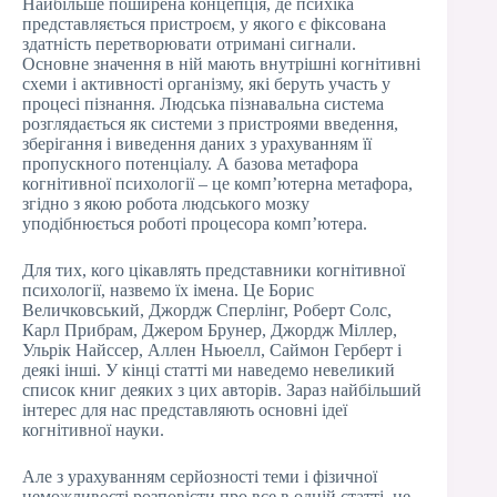
Найбільше поширена концепція, де психіка
представляється пристроєм, у якого є фіксована
здатність перетворювати отримані сигнали.
Основне значення в ній мають внутрішні когнітивні
схеми і активності організму, які беруть участь у
процесі пізнання. Людська пізнавальна система
розглядається як системи з пристроями введення,
зберігання і виведення даних з урахуванням її
пропускного потенціалу. А базова метафора
когнітивної психології – це комп’ютерна метафора,
згідно з якою робота людського мозку
уподібнюється роботі процесора комп’ютера.
Для тих, кого цікавлять представники когнітивної
психології, назвемо їх імена. Це Борис
Величковський, Джордж Сперлінг, Роберт Солс,
Карл Прибрам, Джером Брунер, Джордж Міллер,
Ульрік Найссер, Аллен Ньюелл, Саймон Герберт і
деякі інші. У кінці статті ми наведемо невеликий
список книг деяких з цих авторів. Зараз найбільший
інтерес для нас представляють основні ідеї
когнітивної науки.
Але з урахуванням серйозності теми і фізичної
неможливості розповісти про все в одній статті, не