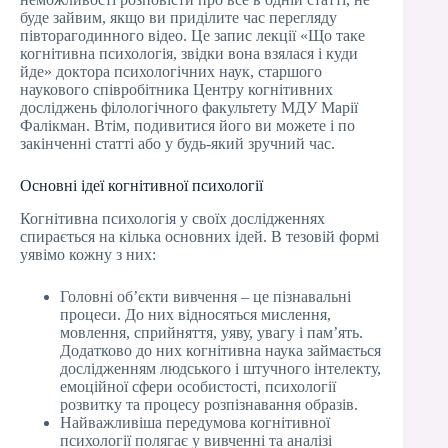
буде зайвим, якщо ви приділите час перегляду
півторагодинного відео. Це запис лекції «Що таке
когнітивна психологія, звідки вона взялася і куди
йде» доктора психологічних наук, старшого
наукового співробітника Центру когнітивних
досліджень філологічного факультету МДУ Марії
Фалікман. Втім, подивитися його ви можете і по
закінченні статті або у будь-який зручний час.
Основні ідеї когнітивної психології
Когнітивна психологія у своїх дослідженнях
спирається на кілька основних ідей. В тезовій формі
уявімо кожну з них:
Головні об’єкти вивчення – це пізнавальні
процеси. До них відносяться мислення,
мовлення, сприйняття, уяву, увагу і пам’ять.
Додатково до них когнітивна наука займається
дослідженням людського і штучного інтелекту,
емоційної сфери особистості, психології
розвитку та процесу розпізнавання образів.
Найважливіша передумова когнітивної
психології полягає у вивченні та аналізі