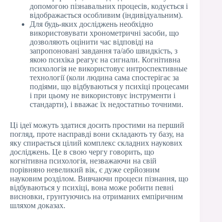
допомогою пізнавальних процесів, кодується і
відображається особливим (індивідуальним).
Для будь-яких досліджень необхідно
використовувати хронометричні засоби, що
дозволяють оцінити час відповіді на
запропоновані завдання та/або швидкість, з
якою психіка реагує на сигнали. Когнітивна
психологія не використовує интроспективные
технології (коли людина сама спостерігає за
подіями, що відбуваються у психіці процесами
і при цьому не використовує інструменти і
стандарти), і вважає їх недостатньо точними.
Ці ідеї можуть здатися досить простими на перший
погляд, проте насправді вони складають ту базу, на
яку спирається цілий комплекс складних наукових
досліджень. Це в свою чергу говорить, що
когнітивна психологія, незважаючи на свій
порівняно невеликий вік, є дуже серйозним
науковим розділом. Вивчаючи процеси пізнання, що
відбуваються у психіці, вона може робити певні
висновки, грунтуючись на отриманих емпіричним
шляхом доказах.