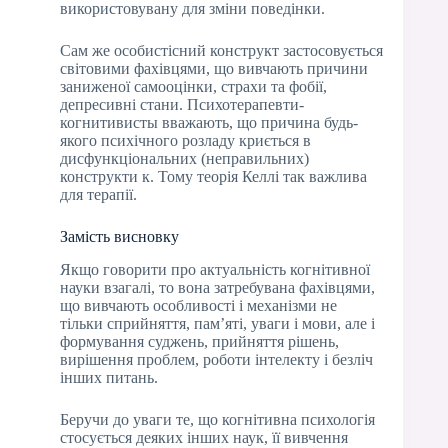
використовувану для зміни поведінки.
Сам же особистісний конструкт застосовується
світовими фахівцями, що вивчають причини
заниженої самооцінки, страхи та фобії,
депресивні стани. Психотерапевти-
когнитивисты вважають, що причина будь-
якого психічного розладу криється в
дисфункціональних (неправильних)
конструкти к. Тому теорія Келлі так важлива
для терапії.
Замість висновку
Якщо говорити про актуальність когнітивної
науки взагалі, то вона затребувана фахівцями,
що вивчають особливості і механізми не
тільки сприйняття, пам’яті, уваги і мови, але і
формування суджень, прийняття рішень,
вирішення проблем, роботи інтелекту і безліч
інших питань.
Беручи до уваги те, що когнітивна психологія
стосується деяких інших наук, її вивчення