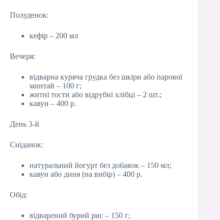
Полуденок:
кефір – 200 мл
Вечеря:
відварна куряча грудка без шкіри або парової
минтай – 100 г;
житні тости або відрубні хлібці – 2 шт.;
кавун – 400 р.
День 3-й
Сніданок:
натуральний йогурт без добавок – 150 мл;
кавун або диня (на вибір) – 400 р.
Обід:
відварений бурий рис – 150 г;