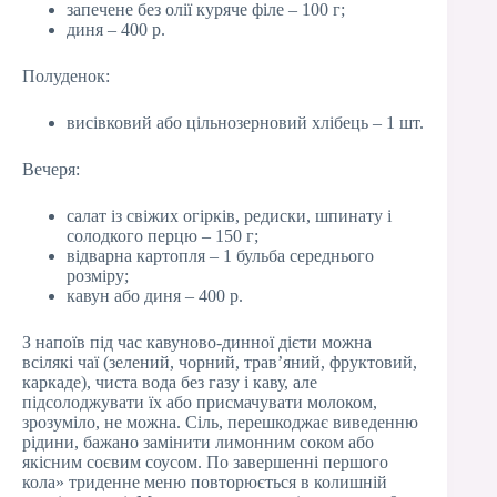
запечене без олії куряче філе – 100 г;
диня – 400 р.
Полуденок:
висівковий або цільнозерновий хлібець – 1 шт.
Вечеря:
салат із свіжих огірків, редиски, шпинату і
солодкого перцю – 150 г;
відварна картопля – 1 бульба середнього
розміру;
кавун або диня – 400 р.
З напоїв під час кавуново-динної дієти можна
всілякі чаї (зелений, чорний, трав’яний, фруктовий,
каркаде), чиста вода без газу і каву, але
підсолоджувати їх або присмачувати молоком,
зрозуміло, не можна. Сіль, перешкоджає виведенню
рідини, бажано замінити лимонним соком або
якісним соєвим соусом. По завершенні першого
кола» триденне меню повторюється в колишній