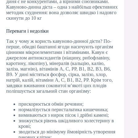
диня є не конкурентами, а вірними союзниками.
Кавуново-динна дієта – одна з найбільш ефективних
методик схуднення: вона дозволяє швидко і надовго
скинути до 10 кг
Переваги і недоліки
Так у чому ж користь кавуново-динної дієти? По-
перше, обидві баштанні ягоди насичують організм
цінними мікроелементами і вітамінами. Кавун є
джерелом антиоксидантів (ніацину, рибофлавіну,
каротину, лікопіну), мінералів (кальцію, калію,
заліза, магнію), вітамінів A, C, PP, B1, B2, B3, B6,
B9. У дині містяться фосфор, сірка, залізо, хлор,
натрій, калій, вітаміни A, C, B1, B2, PP. Крім того,
завдяки вживання соковитої м’якоті цих плодів
поліпшується загальний стан організму:
прискорюється обмін речовин;
нормалізується перистальтика кишечника;
вимиваються з нирок пісок і дрібні камені;
знижується рівень шкідливого холестерину в
крові;
зводиться до мінімуму ймовірність утворення
ракових клітин;