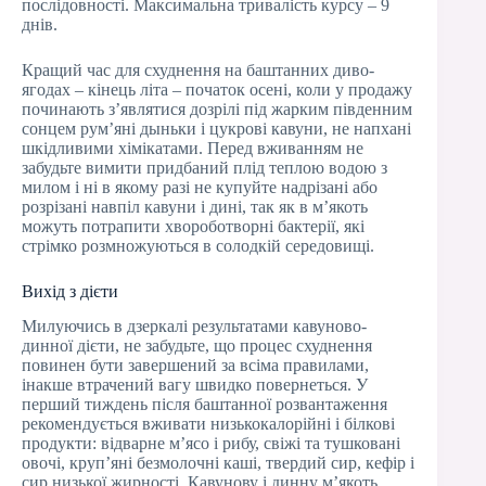
послідовності. Максимальна тривалість курсу – 9
днів.
Кращий час для схуднення на баштанних диво-
ягодах – кінець літа – початок осені, коли у продажу
починають з’являтися дозрілі під жарким південним
сонцем рум’яні дыньки і цукрові кавуни, не напхані
шкідливими хімікатами. Перед вживанням не
забудьте вимити придбаний плід теплою водою з
милом і ні в якому разі не купуйте надрізані або
розрізані навпіл кавуни і дині, так як в м’якоть
можуть потрапити хвороботворні бактерії, які
стрімко розмножуються в солодкій середовищі.
Вихід з дієти
Милуючись в дзеркалі результатами кавуново-
динної дієти, не забудьте, що процес схуднення
повинен бути завершений за всіма правилами,
інакше втрачений вагу швидко повернеться. У
перший тиждень після баштанної розвантаження
рекомендується вживати низькокалорійні і білкові
продукти: відварне м’ясо і рибу, свіжі та тушковані
овочі, круп’яні безмолочні каші, твердий сир, кефір і
сир низької жирності. Кавунову і динну м’якоть