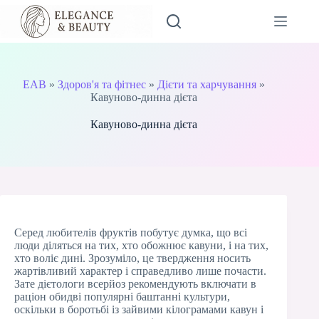
Перейти
до
вмісту
EAB
»
Здоров'я та фітнес
»
Дієти та харчування
»
Кавуново-динна дієта
Кавуново-динна дієта
Серед любителів фруктів побутує думка, що всі
люди діляться на тих, хто обожнює кавуни, і на тих,
хто воліє дині. Зрозуміло, це твердження носить
жартівливий характер і справедливо лише почасти.
Зате дієтологи всерйоз рекомендують включати в
раціон обидві популярні баштанні культури,
оскільки в боротьбі із зайвими кілограмами кавун і