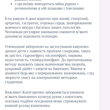
з організму виводиться зайва рідина з
розчиненими в ній шлаками і токсинами.
Їсти кавуни й дині корисно при анемії, гіпертонії,
артритах, гастритах, пороках серця, захворюваннях
жовчного міхура і багатьох інших патологіях.
Чоловікам регулярне вживання соковитої м’якоті
допомагає відновити потенцію.
Очевидним забороною на застосування кавуново-
динної дієти є наявність проблем з нирками, таких
як цистит, гідронефроз, пієлонефрит, ниркова
недостатність, гломерулонефрит. До протипоказань
методу належать також жовчнокам’яна хвороба,
цукровий діабет і алергія на баштанні. Маючи в
анамнезі будь-яке з перерахованих захворювань, слід
звернути увагу на альтернативні методики
схуднення.
Важливо! Категорично забороняється вживати
м’якоть баштанних культур разом з алкоголем,
оскільки подібне поєднання може спровокувати
важкий розлад кишечника.