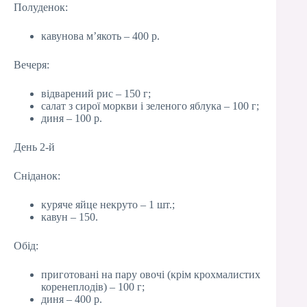
Полуденок:
кавунова м’якоть – 400 р.
Вечеря:
відварений рис – 150 г;
салат з сирої моркви і зеленого яблука – 100 г;
диня – 100 р.
День 2-й
Сніданок:
куряче яйце некруто – 1 шт.;
кавун – 150.
Обід:
приготовані на пару овочі (крім крохмалистих
коренеплодів) – 100 г;
диня – 400 р.