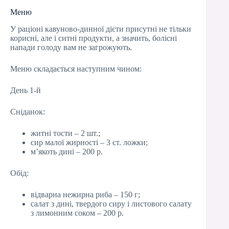
Меню
У раціоні кавуново-динної дієти присутні не тільки
корисні, але і ситні продукти, а значить, болісні
напади голоду вам не загрожують.
Меню складається наступним чином:
День 1-й
Сніданок:
житні тости – 2 шт.;
сир малої жирності – 3 ст. ложки;
м’якоть дині – 200 р.
Обід:
відварна нежирна риба – 150 г;
салат з дині, твердого сиру і листового салату
з лимонним соком – 200 р.