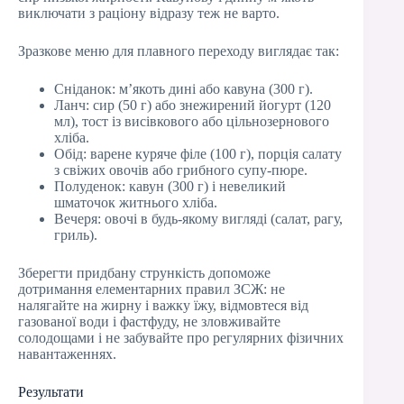
виключати з раціону відразу теж не варто.
Зразкове меню для плавного переходу виглядає так:
Сніданок: м’якоть дині або кавуна (300 г).
Ланч: сир (50 г) або знежирений йогурт (120
мл), тост із висівкового або цільнозернового
хліба.
Обід: варене куряче філе (100 г), порція салату
з свіжих овочів або грибного супу-пюре.
Полуденок: кавун (300 г) і невеликий
шматочок житнього хліба.
Вечеря: овочі в будь-якому вигляді (салат, рагу,
гриль).
Зберегти придбану стрункість допоможе
дотримання елементарних правил ЗСЖ: не
налягайте на жирну і важку їжу, відмовтеся від
газованої води і фастфуду, не зловживайте
солодощами і не забувайте про регулярних фізичних
навантаженнях.
Результати